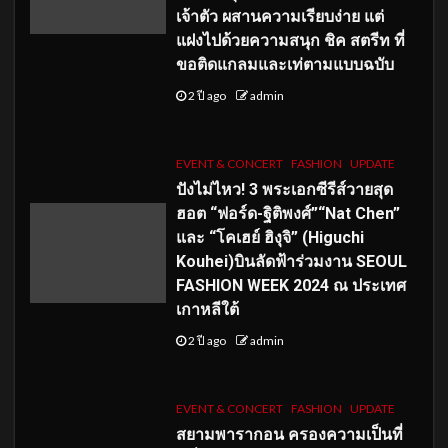
เจ้าตัว ผสานความเรียบง่าย แต่
แฝงไปด้วยความสนุก ชิค สตรีท ที่
ขอติดแกลมและเท่ตามแบบฉบับ
2 ปี ago
admin
EVENT & CONCERT
FASHION
UPDATE
ปังไม่ไหว! 3 พระเอกซีรีส์วายสุด
ฮอต “ฟอร์ด-ฐิติพงศ์”“Nat Chen”
และ “โคเฮย์ ฮิงุจิ” (Higuchi
Kouhei)บินลัดฟ้าร่วมงาน SEOUL
FASHION WEEK 2024 ณ ประเทศ
เกาหลีใต้
2 ปี ago
admin
EVENT & CONCERT
FASHION
UPDATE
สยามพารากอน ครองความเป็นที่