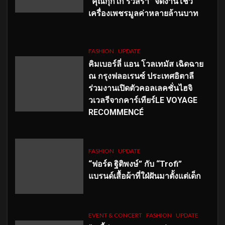
“คุณกุ๊กไก่ รวิสรา” จัดงานโชว์
เครื่องเพชรมูลค่าหลายล้านบาท
FASHION
UPDATE
คิมเบอร์ลี่ แอน โวลเทมัส เฉิดฉาย
ณ กรุงฟลอเรนซ์ ประเทศอิตาลี
ร่วมงานเปิดตัวคอลเลคชั่นไฮจิ
วเวลรีจากคาร์เทียร์LE VOYAGE
RECOMMENCÉ
FASHION
UPDATE
“ฟอร์ด ฐิติพงษ์” กับ “Trofi”
แบรนด์เสื้อผ้าที่ใฝ่ฝันมาตั้งแต่เด็ก
EVENT & CONCERT
FASHION
UPDATE