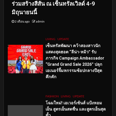
ร่วมสร้างสีสัน ณ เซ็นทรัลเวิลด์ 4-9
มิถุนายนนี้
2 เดือน ago
admin
LIVING
UPDATE
เซ็นทรัลพัฒนา คว้าสองสาวนัก
แสดงสุดฮอต “ลีน่า-หมิว” รับ
ภารกิจ Campaign Ambassador
“Grand Grand Sale 2026” ปลุก
เอเนอร์จี้มหกรรมช้อปกลางปีสุด
คึกคัก
FASHION
LIVING
UPDATE
โฉมใหม่
! เอเวอร์เซ้นส์ แป้งหอม
เย็น สูตรเย็นสดชื่น และสูตรเย็นสุด
ขั้ว