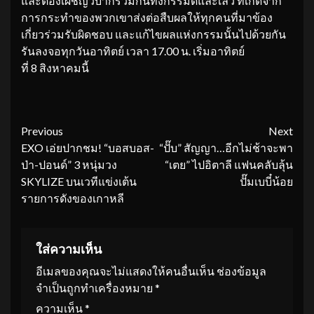
และต้องเผชิญวิบากร่วมกันทั้งกรรมดีและเลว ที่เกิดจาก
การกระทำของพวกเขาส่งต่อสืบผลให้ทุกคนที่มาข้อง
เกี่ยวร่วมรับผิดชอบ และแก้ไขผลแห่งกรรมนั้นไปด้วยกัน
รันลงจอทุกวันอาทิตย์ เวลา 17.00 น. เริ่มอาทิตย์
ที่ 8 สิงหาคมนี้
Continue
Previous
Next
EXO เอ่ยปากชม! “บอสบอส-
“ปั๊บ” สัญญา…อีกไม่ช้าจะพา
Reading
ป่า-ปอนด์” 3 หนุ่มวง
“เตย” ไปอิตาลี แฟนคลับลุ้น
SKYLIZE บนเวทีแข่งเต้น
ปั๊มเบบี๋น้อย
รายการดังของเกาหลี
ใส่ความเห็น
อีเมลของคุณจะไม่แสดงให้คนอื่นเห็น
ช่องข้อมูล
จำเป็นถูกทำเครื่องหมาย
*
ความเห็น
*