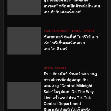
ธุรกิจของตัวเอง “สลัดแห่ง
อนาคต” พร้อมเปิดตัวหนังสั้น เล่น
เอง-กำกับเองครั้งแรก!
EVENT & CONCERT
LIVING
UPDATE
ซัคเซสมอร์ จัดเต็ม
!
“มาริโอ้ เมา
เร่อ” พรีเซ็นเตอร์คนแรก
เอส
.โอ.ดี มอร์
LIVING
UPDATE
บิว – จักรพันธ์ ร่วมสร้างปรากฏ
การณ์การช้อปสุดสนุก กับ
แคมเปญ “Central Midnight
Sale”ในรูปแบบ On The Way
Live ครั้งแรก! ผ่าน Tik Tok
Central Department
Storeส่ง #บะบิวไปเซ็นทรัล