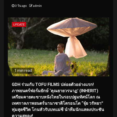
3 วัน ago
admin
UPDATE
1 min read
GDH ร่วมกับ TOFU FILMS ปล่อยตัวอย่างแรก!
ภาพยนตร์ฟอร์มยักษ์ ‘คุณยายวรนาฏ’ (INHERIT)
เตรียมคายตะขาบหนังไทยในรอบปฐมทัศน์โลก ณ
เทศกาลภาพยนตร์นานาชาติโตรอนโต “จุ๋ย วรัทยา”
ทุ่มสุดชีวิต โกนหัวรับบทแม่ชี นำทีมนักแสดงประชัน
ความสยอง!