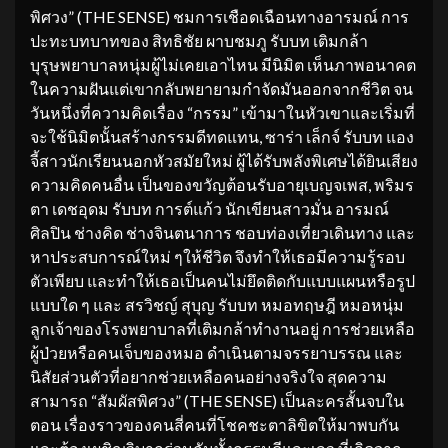
พิศวง” (THE SENSE) ชมการเชือดเฉือนทางอารมณ์ การ
ปะทะบทบาทของ สิทธิชัย ผาบชมภู รับบท เติมกล้า
บุรุษพยาบาลหนุ่มผู้ไม่เคยเอาไหน มีนิมิต เห็นภาพอนาคต
ในความฝันแต่เขากลับพยายามกำจัดมันออกจากชีวิต จน
วันหนึ่งที่ความคิดเรื่อง “กรรม” เข้ามาในหัวเขาและเริ่มที่
จะใช้นิมิตนั้นสร้างกรรมดีทดแทน, ซาร่า เล็กจ์ รับบท แอง
จี้สาวนักเรียนนอกหัวสมัยใหม่ ผู้ได้รับพลังพิเศษได้ยินเสียง
ความคิดคนอื่น เป็นของขวัญต้อนรับอายุเบญจเพส, พริมร
ตา เดชอุดม รับบท การต์แก้ว นักเขียนสาวมั่น อารมณ์
ศิลปิน ช่างคิด ช่างจินตนาการ ชอบท่องเที่ยวเดินทาง และ
หาประสบการณ์ใหม่ ๆให้ชีวิต จึงทำให้เธอมีความรู้รอบ
ตัวเพียบ และทำให้เธอเป็นคนไม่ยึดติดกับแบบแผนหรือรูป
แบบใด ๆ และ สรวิชญ์ สุบุญ รับบท หมอทฤษฎี หมอหนุ่ม
ลูกเจ้าของโรงพยาบาลที่เติมกล้าทำงานอยู่ การช่วยเหลือ
ผู้ป่วยหรือคนเจ็บของหมอ ดำเนินตามจรรยาบรรณ และ
นิสัยส่วนตัวที่อยากช่วยเหลือคนอย่างจริงใจ สุดความ
สามารถ “สัมผัสพิศวง” (THE SENSE) เป็นละครสั้นจบใน
ตอน เรื่องราวของคนสี่คนที่โชคชะตาลิขิตให้มาพบกัน