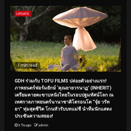
UPDATE
1 min read
GDH ร่วมกับ TOFU FILMS ปล่อยตัวอย่างแรก!
ภาพยนตร์ฟอร์มยักษ์ ‘คุณยายวรนาฏ’ (INHERIT)
เตรียมคายตะขาบหนังไทยในรอบปฐมทัศน์โลก ณ
เทศกาลภาพยนตร์นานาชาติโตรอนโต “จุ๋ย วรัท
ยา” ทุ่มสุดชีวิต โกนหัวรับบทแม่ชี นำทีมนักแสดง
ประชันความสยอง!
3 วัน ago
admin