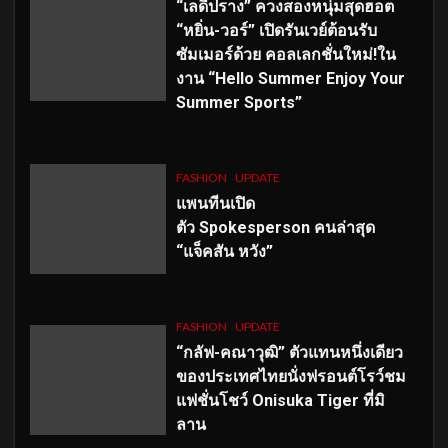
“เลดี้ปราง” ควงสองหนุ่มสุดฮอต
“หยิ่น-วอร์” เปิดรันเวย์ต้อนรับ
ซัมเมอร์ด้วย คอลเลกชั่นใหม่!ใน
งาน “Hello Summer Enjoy Your
Summer Sports”
FASHION
UPDATE
แพนทีนเปิด
ตัว
Spokesperson คนล่าสุด
“แจ็คสัน หวัง”
FASHION
UPDATE
“กลัฟ-คณาวุฒิ” ตัวแทนหนึ่งเดียว
ของประเทศไทยนั่งฟรอนต์โรว์ชม
แฟชั่นโชว์ Onisuka Tiger ที่มิ
ลาน