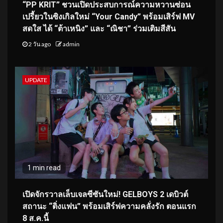
“PP KRIT” ชวนเปิดประสบการณ์ความหวานซ่อน
เปรี้ยวในซิงเกิลใหม่ “Your Candy” พร้อมเสิร์ฟ MV
สดใส ได้ “ต้าเหนิง” และ “ณิชา” ร่วมเติมสีสัน
2 วัน ago
admin
UPDATE
1 min read
เปิดจักรวาลเล็บเจลซีซันใหม่! GELBOYS 2 เดบิวต์
สถานะ “ติ่งแฟน” พร้อมเสิร์ฟความคลั่งรัก ตอนแรก
8 ส.ค.นี้