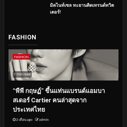
มิดไนท์เซล ทะยานติดเทรนด์ทวิต
เตอร์!
FASHION
FASHION
1 min read
“พีพี กฤษฏ์” ขึ้นแท่นแบรนด์แอมบา
สเดอร์ Cartier คนล่าสุดจาก
ประเทศไทย
2 เดือน ago
admin