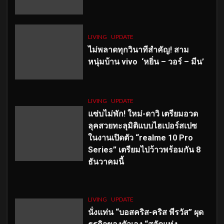
LIVING
UPDATE
ไม่พลาดทุกวินาทีสำคัญ
! สาม
หนุ่มบ้าน vivo ‘หยิ่น – วอร์ – มีน’
LIVING
UPDATE
แซ่บไม่พัก! ใหม่-ดาวิ เตรียมอวด
ลุคสวยทะลุมิติแบบไฮเปอร์สเปซ
ในงานเปิดตัว “realme 10 Pro
Series” เตรียมไปว้าวพร้อมกัน 8
ธันวาคมนี้
LIVING
UPDATE
นั่งแท่น “บอสคริส-คริส พีรวัส” ผุด