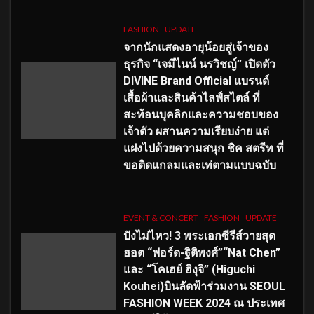
FASHION
UPDATE
จากนักแสดงอายุน้อยสู่เจ้าของ
ธุรกิจ “เจมีไนน์ นรวิชญ์” เปิดตัว
DIVINE Brand Official แบรนด์
เสื้อผ้าและสินค้าไลฟ์สไตล์ ที่
สะท้อนบุคลิกและความชอบของ
เจ้าตัว ผสานความเรียบง่าย แต่
แฝงไปด้วยความสนุก ชิค สตรีท ที่
ขอติดแกลมและเท่ตามแบบฉบับ
EVENT & CONCERT
FASHION
UPDATE
ปังไม่ไหว! 3 พระเอกซีรีส์วายสุด
ฮอต “ฟอร์ด-ฐิติพงศ์”“Nat Chen”
และ “โคเฮย์ ฮิงุจิ” (Higuchi
Kouhei)บินลัดฟ้าร่วมงาน SEOUL
FASHION WEEK 2024 ณ ประเทศ