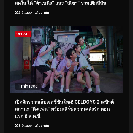
สดใส ได้ “ต้าเหนิง” และ “ณิชา” ร่วมเติมสีสัน
2 วัน ago
admin
UPDATE
1 min read
เปิดจักรวาลเล็บเจลซีซันใหม่! GELBOYS 2 เดบิวต์
สถานะ “ติ่งแฟน” พร้อมเสิร์ฟความคลั่งรัก ตอน
แรก 8 ส.ค.นี้
3 วัน ago
admin