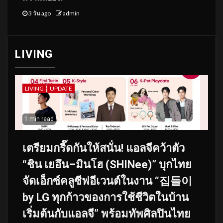
3 วัน ago
admin
LIVING
LIVING
UPDATE
1 min read
เตรียมกรี๊ดกันให้สนั่น! แอลจีคว้าตัว
“ชิน เยอึน–มินโฮ (SHINee)” บุกไทย
จัดเอ็กซ์คลูซีฟอีเวนต์ในงาน “집들이
by LG ทุกก้าวของการใช้ชีวิตในบ้าน
เริ่มต้นกับแอลจี” พร้อมทัพศิลปินไทย