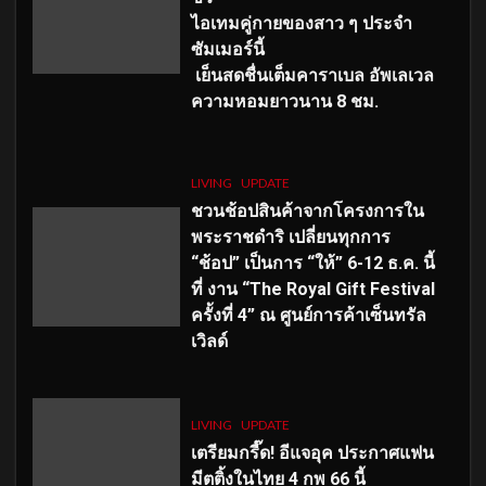
ไอเทมคู่กายของสาว ๆ ประจำ
ซัมเมอร์นี้
เย็นสดชื่นเต็มคาราเบล อัพเลเวล
ความหอมยาวนาน
8
ชม.
LIVING
UPDATE
ชวนช้อปสินค้าจากโครงการใน
พระราชดำริ เปลี่ยนทุกการ
“ช้อป” เป็นการ “ให้” 6-12 ธ.ค. นี้
ที่ งาน “The Royal Gift Festival
ครั้งที่ 4” ณ ศูนย์การค้าเซ็นทรัล
เวิลด์
LIVING
UPDATE
เตรียมกรี๊ด! อีแจอุค ประกาศแฟน
มีตติ้งในไทย 4 กพ 66 นี้