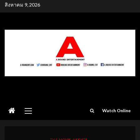
Skip
สิงหาคม 9, 2026
to
content
Primary
Watch Online
Menu
TV & MOVIE
UPDATE