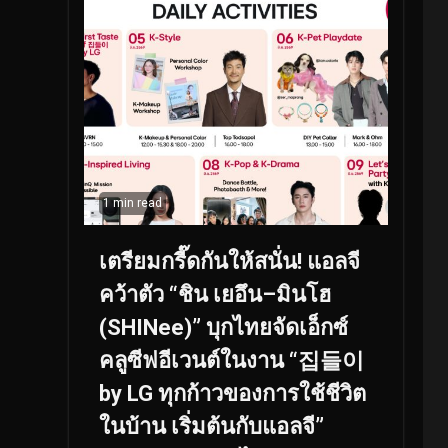
1 min read
เตรียมกรี๊ดกันให้สนั่น! แอลจี
คว้าตัว “ชิน เยอึน–มินโฮ
(SHINee)” บุกไทยจัดเอ็กซ์
คลูซีฟอีเวนต์ในงาน “집들이
by LG ทุกก้าวของการใช้ชีวิต
ในบ้าน เริ่มต้นกับแอลจี”