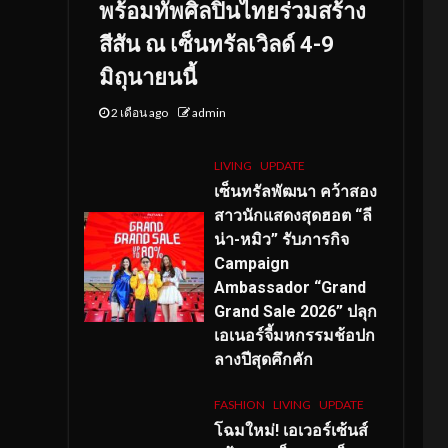
พร้อมทัพศิลปินไทยร่วมสร้าง
สีสัน ณ เซ็นทรัลเวิลด์ 4-9
มิถุนายนนี้
2 เดือน ago
admin
LIVING
UPDATE
เซ็นทรัลพัฒนา คว้าสอง
สาวนักแสดงสุดฮอต “ลี
น่า-หมิว” รับภารกิจ
Campaign
Ambassador “Grand
Grand Sale 2026” ปลุก
เอเนอร์จี้มหกรรมช้อปก
ลางปีสุดคึกคัก
FASHION
LIVING
UPDATE
โฉมใหม่
! เอเวอร์เซ้นส์