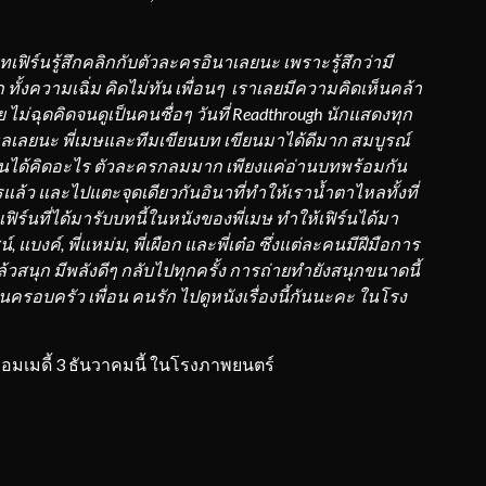
ทเฟิร์นรู้สึกคลิกกับตัวละครอินาเลยนะ เพราะรู้สึกว่ามี
ก
ทั้งความเฉ
ิ่ม
คิดไม่ทัน เพื่อนๆ เราเลยมีความคิดเห็นคล้า
 ไม่
ฉุ
ดคิด
จนดูเป็น
คน
ซื่อ
ๆ
วันที่
Readthrough
นักแสดงทุก
หลเลยนะ พี่เมษและทีมเขียนบท เขียนมาได้ดีมาก สมบูรณ์
ทันได้คิดอะไร ตัวละครกลมมาก เพียงแค่อ่านบทพร้อมกัน
ล้ว และไปแตะจุดเดียวกันอินาที่ทำให้เราน้ำตาไหลทั้งที่
ิร์นที่ได้มารับบท
นี้
ในหนังของพี่เมษ ทำให้เฟิร์นได้มา
น์,
แบงค์
, พี่แหม่ม, พี่เผือก และพี่
เต๋อ
ซึ่งแต่ละคนมีฝีมือการ
้วสนุก มีพลัง
ดีๆ
กลับไปทุกครั้ง การถ่ายทำยังสนุกขนาดนี้
นครอบครัว เพื่อน คนรัก
ไปดูหนังเรื่องนี้กันนะคะ ในโรง
เมดี้ 3 ธันวาคมนี้ ในโรงภาพยนตร์