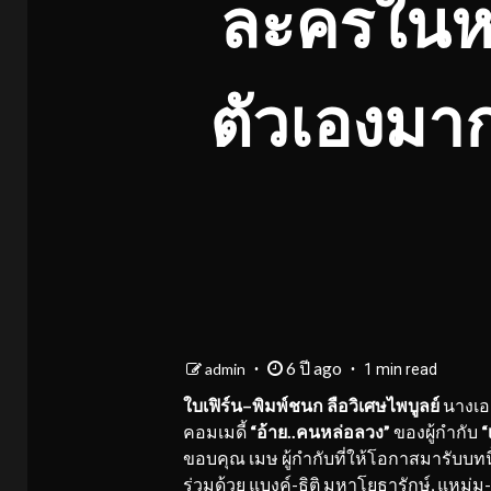
ละครในหน
ตัวเองมาก 
6 ปี ago
admin
1 min read
ใบเฟิร์น
–
พิมพ์ชนก ลือวิเศษไพบูลย์
นางเอ
คอมเมดี้
“อ้าย
..
คนหล่อลวง”
ของผู้กำกับ
“
ขอบคุณ เมษ ผู้กำกับที่ให้โอกาสมารับบท
ร่วมด้วย แบงค์-ธิติ มหาโยธารักษ์, แหม