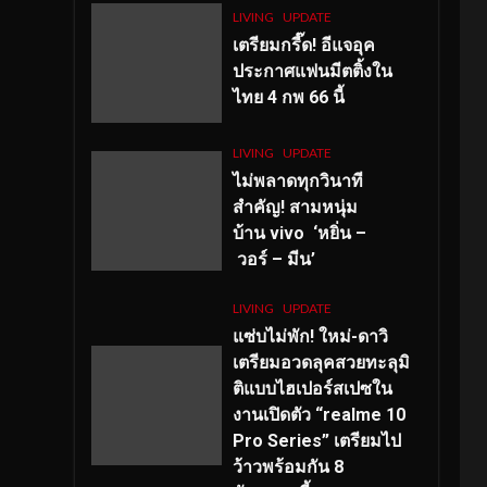
LIVING
UPDATE
เตรียมกรี๊ด! อีแจอุค
ประกาศแฟนมีตติ้งใน
ไทย 4 กพ 66 นี้
LIVING
UPDATE
ไม่พลาดทุกวินาที
สำคัญ
! สามหนุ่ม
บ้าน vivo ‘หยิ่น –
วอร์ – มีน’
LIVING
UPDATE
แซ่บไม่พัก! ใหม่-ดาวิ
เตรียมอวดลุคสวยทะลุมิ
ติแบบไฮเปอร์สเปซใน
งานเปิดตัว “realme 10
Pro Series” เตรียมไป
ว้าวพร้อมกัน 8