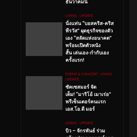
ธันวาคมนี้
LIVING
UPDATE
นั่งแท่น “บอสคริส-คริส
พีรวัส” ผุดธุรกิจของตัว
เอง “สลัดแห่งอนาคต”
พร้อมเปิดตัวหนัง
สั้น เล่นเอง-กำกับเอง
ครั้งแรก!
EVENT & CONCERT
LIVING
UPDATE
ซัคเซสมอร์ จัด
เต็ม
!
“มาริโอ้ เมาเร่อ”
พรีเซ็นเตอร์คนแรก
เอส
.โอ.ดี มอร์
LIVING
UPDATE
บิว – จักรพันธ์ ร่วม