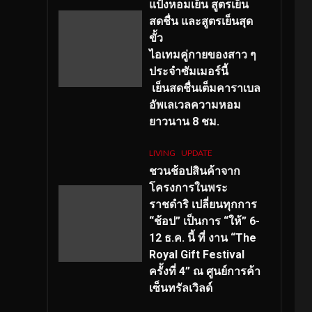
แป้งหอมเย็น สูตรเย็น
สดชื่น และสูตรเย็นสุด
ขั้ว
ไอเทมคู่กายของสาว ๆ
ประจำซัมเมอร์นี้
เย็นสดชื่นเต็มคาราเบล
อัพเลเวลความหอม
ยาวนาน
8
ชม.
LIVING
UPDATE
ชวนช้อปสินค้าจาก
โครงการในพระ
ราชดำริ เปลี่ยนทุกการ
“ช้อป” เป็นการ “ให้” 6-
12 ธ.ค. นี้ ที่ งาน “The
Royal Gift Festival
ครั้งที่ 4” ณ ศูนย์การค้า
เซ็นทรัลเวิลด์