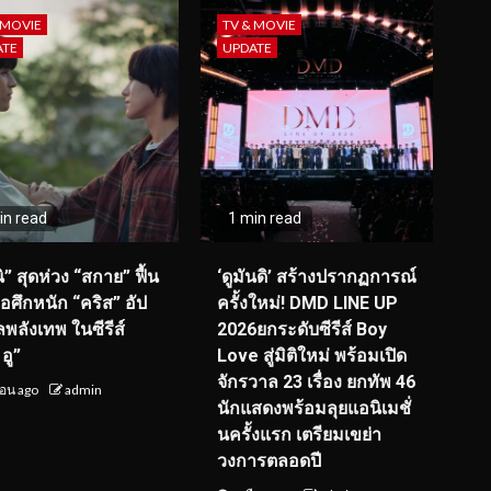
 MOVIE
TV & MOVIE
ATE
UPDATE
in read
1 min read
ิ” สุดห่วง “สกาย” ฟื้น
‘ดูมันดิ’ สร้างปรากฏการณ์
จอศึกหนัก “คริส” อัป
ครั้งใหม่! DMD LINE UP
ลพลังเทพ ในซีรีส์
2026ยกระดับซีรีส์ Boy
อู”
Love สู่มิติใหม่ พร้อมเปิด
จักรวาล 23 เรื่อง ยกทัพ 46
ือน ago
admin
นักแสดงพร้อมลุยแอนิเมชั่
นครั้งแรก เตรียมเขย่า
วงการตลอดปี