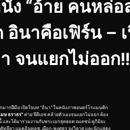
ัง “อ้าย คนหล่อ
อินาคือเฟิร์น – เ
า จนแยกไม่ออก!!
กมากฝีมือ เปิดใจบท “อินา” ในหนังภาพยนตร์โรแมนติก
เมษ ธราธร”
ค่าย จีดีเอช คล้ายตัวเองจนแยกไม่ออก ต้อง
นี้ และได้มาร่วมงานกับพระเอกสุดฮอต ณเดชน์ คูกิมิยะ
่ม-คัทลียา แมคอินทอช, เผือก-พงศธร จงวิลาส และนักแสดง