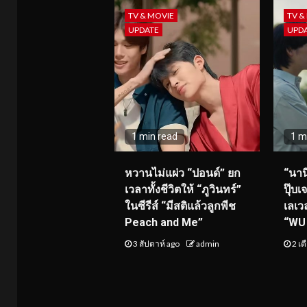
TV & MOVIE
TV &
UPDATE
UPD
1 min read
1 m
หวานไม่แผ่ว “ปอนด์” ยก
“นาน
เวลาทั้งชีวิตให้ “ภูวินทร์”
ปุ๊บเ
ในซีรีส์ “มีสติแล้วลูกพีช
เลเว
Peach and Me”
“WU 
3 สัปดาห์ ago
admin
2 เด