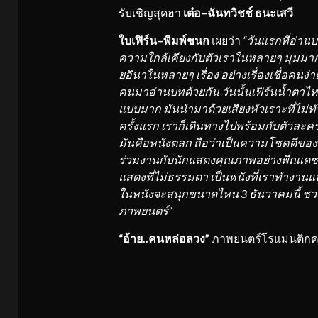
รับเชิญสุดฮา
เต๋อ
–
ฉันทวิช
ช์
ธนะเสวี
ใบเฟิร์น
–
พิมพ์ชนก
เผยว่า
“วันแรกที่อ่านบ
ความใกล้เคียงกับตัวเราในหลายๆ มุมมา
ยอินาในหลายๆ เรื่อง อย่างเรื่องเชื่อคนง่าย
คนมาอ่านบทด้วยกัน วันนั้นเฟิร์นน้ำตาไ
แบบมาก มันนำมาด้วยเสียงหัวเราะที่ไม่
ครั้งแรก เราก็เดินทาง
ไปพร้อมกับตัวละครแ
มันคือหนังตลก ถือว่าเป็นความโชคดีของเฟ
ร่วมงานกับนักแสดงคุณภาพอย่างพี่ณเดช
แสดงที่ไม่ธรรมดา เป็นหนังที่เราทำงานแล
ในหนังจะสนุกขนาดไหน
3
ธันวาคมนี้ ชว
ภาพยนตร์”
“อ้าย..คนหล่อลวง”
ภาพยนตร์โรแมนติกคอม