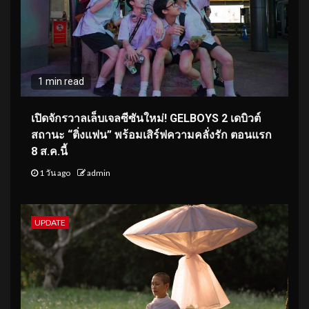
1 min read
เปิดจักรวาลเล็บเจลซีซันใหม่! GELBOYS 2 เดบิวต์
สถานะ “ติ่งแฟน” พร้อมเสิร์ฟความคลั่งรัก ตอนแรก
8 ส.ค.นี้
1 วัน ago
admin
UPDATE