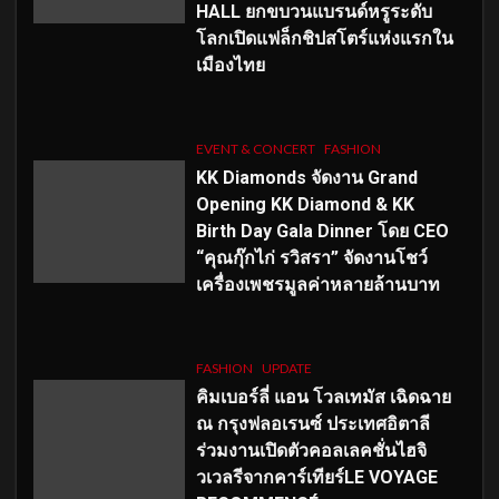
HALL ยกขบวนแบรนด์หรูระดับ
โลกเปิดแฟล็กชิปสโตร์แห่งแรกใน
เมืองไทย
EVENT & CONCERT
FASHION
KK Diamonds จัดงาน Grand
Opening KK Diamond & KK
Birth Day Gala Dinner โดย CEO
“คุณกุ๊กไก่ รวิสรา” จัดงานโชว์
เครื่องเพชรมูลค่าหลายล้านบาท
FASHION
UPDATE
คิมเบอร์ลี่ แอน โวลเทมัส เฉิดฉาย
ณ กรุงฟลอเรนซ์ ประเทศอิตาลี
ร่วมงานเปิดตัวคอลเลคชั่นไฮจิ
วเวลรีจากคาร์เทียร์LE VOYAGE