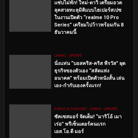
แซ่บไม่พัก! ใหม่-ดาวิ เตรียมอวด
ลุคสวยทะลุมิติแบบไฮเปอร์สเปซ
ในงานเปิดตัว “realme 10 Pro
Series” เตรียมไปว้าวพร้อมกัน 8
ธันวาคมนี้
LIVING
UPDATE
นั่งแท่น “บอสคริส-คริส พีรวัส” ผุด
ธุรกิจของตัวเอง “สลัดแห่ง
อนาคต” พร้อมเปิดตัวหนังสั้น เล่น
เอง-กำกับเองครั้งแรก!
EVENT & CONCERT
LIVING
UPDATE
ซัคเซสมอร์ จัดเต็ม
!
“มาริโอ้ เมา
เร่อ” พรีเซ็นเตอร์คนแรก
เอส
.โอ.ดี มอร์