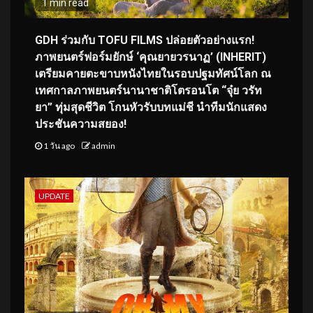
1 min read
GDH ร่วมกับ TOFU FILMS ปล่อยตัวอย่างแรก!
ภาพยนตร์ฟอร์มยักษ์ ‘คุณยายวรนาฏ’ (INHERIT)
เตรียมคายตะขาบหนังไทยในรอบปฐมทัศน์โลก ณ
เทศกาลภาพยนตร์นานาชาติโตรอนโต “จุ๋ย วรัท
ยา” ทุ่มสุดชีวิต โกนหัวรับบทแม่ชี นำทีมนักแสดง
ประชันความสยอง!
1 วัน ago
admin
UPDATE