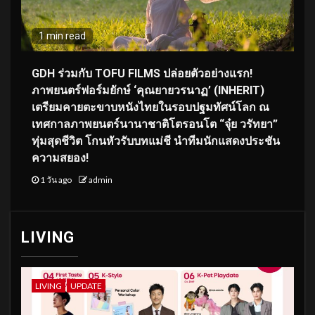
1 min read
GDH ร่วมกับ TOFU FILMS ปล่อยตัวอย่างแรก!
ภาพยนตร์ฟอร์มยักษ์ ‘คุณยายวรนาฏ’ (INHERIT)
เตรียมคายตะขาบหนังไทยในรอบปฐมทัศน์โลก ณ
เทศกาลภาพยนตร์นานาชาติโตรอนโต “จุ๋ย วรัทยา”
ทุ่มสุดชีวิต โกนหัวรับบทแม่ชี นำทีมนักแสดงประชัน
ความสยอง!
1 วัน ago
admin
LIVING
LIVING
UPDATE