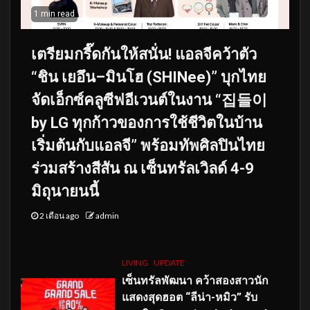
1 min read
เตรียมกรี๊ดกันให้สนั่น! แอลจีคว้าตัว
“ชิน เยอึน–มินโฮ (SHINee)” บุกไทย
จัดเอ็กซ์คลูซีฟอีเวนต์ในงาน “집들이
by LG ทุกก้าวของการใช้ชีวิตในบ้าน
เริ่มต้นกับแอลจี” พร้อมทัพศิลปินไทย
ร่วมสร้างสีสัน ณ เซ็นทรัลเวิลด์ 4-9
มิถุนายนนี้
2 เดือน ago
admin
LIVING
UPDATE
เซ็นทรัลพัฒนา คว้าสองสาวนัก
แสดงสุดฮอต “ลีน่า-หมิว” รับ