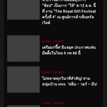
“ช้อป” เป็นการ “ให้” 6-12 ธ.ค. นี้
ที่ งาน “The Royal Gift Festival
ครั้งที่ 4” ณ ศูนย์การค้าเซ็นทรัล
เวิลด์
LIVING
UPDATE
เตรียมกรี๊ด! อีแจอุค ประกาศแฟน
มีตติ้งในไทย 4 กพ 66 นี้
LIVING
UPDATE
ไม่พลาดทุกวินาทีสำคัญ
! สาม
หนุ่มบ้าน vivo ‘หยิ่น – วอร์ – มีน’
LIVING
UPDATE