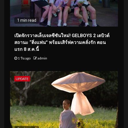
1 min read
เปิดจักรวาลเล็บเจลซีซันใหม่! GELBOYS 2 เดบิวต์
สถานะ “ติ่งแฟน” พร้อมเสิร์ฟความคลั่งรัก ตอน
แรก 8 ส.ค.นี้
1 วัน ago
admin
UPDATE