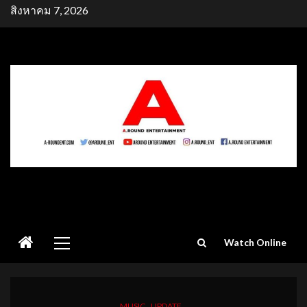
Skip
สิงหาคม 7, 2026
to
content
Primary
Watch Online
Menu
MUSIC
UPDATE