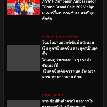
ภารกิจ Campaign Ambassador
“Grand Grand Sale 2026” ปลุก
เอเนอร์จี้มหกรรมช้อปกลางปีสุด
คึกคัก
FASHION
LIVING
UPDATE
โฉมใหม่
! เอเวอร์เซ้นส์ แป้งหอม
เย็น สูตรเย็นสดชื่น และสูตรเย็นสุด
ขั้ว
ไอเทมคู่กายของสาว ๆ ประจำ
ซัมเมอร์นี้
เย็นสดชื่นเต็มคาราเบล อัพเลเวล
ความหอมยาวนาน
8
ชม.
LIVING
UPDATE
ชวนช้อปสินค้าจากโครงการใน
พระราชดำริ เปลี่ยนทุกการ