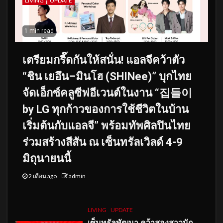
LIVING
UPDATE
1 min read
เตรียมกรี๊ดกันให้สนั่น! แอลจีคว้าตัว
“ชิน เยอึน–มินโฮ (SHINee)” บุกไทย
จัดเอ็กซ์คลูซีฟอีเวนต์ในงาน “집들이
by LG ทุกก้าวของการใช้ชีวิตในบ้าน
เริ่มต้นกับแอลจี” พร้อมทัพศิลปินไทย
ร่วมสร้างสีสัน ณ เซ็นทรัลเวิลด์ 4-9
มิถุนายนนี้
2 เดือน ago
admin
LIVING
UPDATE
เซ็นทรัลพัฒนา คว้าสองสาวนัก