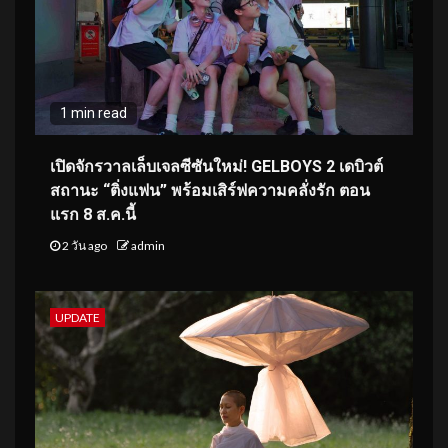
1 min read
เปิดจักรวาลเล็บเจลซีซันใหม่! GELBOYS 2 เดบิวต์
สถานะ “ติ่งแฟน” พร้อมเสิร์ฟความคลั่งรัก ตอน
แรก 8 ส.ค.นี้
2 วัน ago
admin
UPDATE