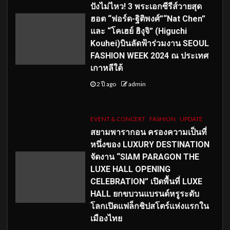
ปังไม่ไหว! 3 พระเอกซีรีส์วายสุด
ฮอต “ฟอร์ด-ฐิติพงศ์”“Nat Chen”
และ “โคเฮย์ ฮิงุจิ” (Higuchi
Kouhei)บินลัดฟ้าร่วมงาน SEOUL
FASHION WEEK 2024 ณ ประเทศ
เกาหลีใต้
2 ปี ago
admin
EVENT & CONCERT
FASHION
UPDATE
สยามพารากอน ครองความเป็นที่
หนึ่งของ LUXURY DESTINATION
จัดงาน “SIAM PARAGON THE
LUXE HALL OPENING
CELEBRATION” เปิดพื้นที่ LUXE
HALL ยกขบวนแบรนด์หรูระดับ
โลกเปิดแฟล็กชิปสโตร์แห่งแรกใน
เมืองไทย