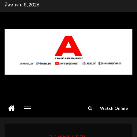
Skip
สิงหาคม 8, 2026
to
content
Primary
Watch Online
Menu
TV & MOVIE
UPDATE