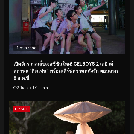
1 min read
เปิดจักรวาลเล็บเจลซีซันใหม่! GELBOYS 2 เดบิวต์
สถานะ “ติ่งแฟน” พร้อมเสิร์ฟความคลั่งรัก ตอนแรก
8 ส.ค.นี้
2 วัน ago
admin
UPDATE