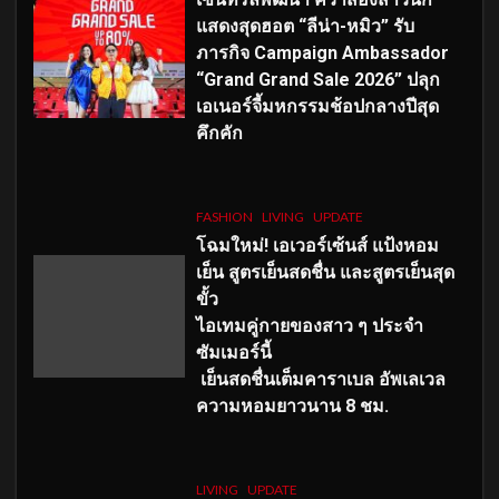
แสดงสุดฮอต “ลีน่า-หมิว” รับ
ภารกิจ Campaign Ambassador
“Grand Grand Sale 2026” ปลุก
เอเนอร์จี้มหกรรมช้อปกลางปีสุด
คึกคัก
FASHION
LIVING
UPDATE
โฉมใหม่
! เอเวอร์เซ้นส์ แป้งหอม
เย็น สูตรเย็นสดชื่น และสูตรเย็นสุด
ขั้ว
ไอเทมคู่กายของสาว ๆ ประจำ
ซัมเมอร์นี้
เย็นสดชื่นเต็มคาราเบล อัพเลเวล
ความหอมยาวนาน
8
ชม.
LIVING
UPDATE