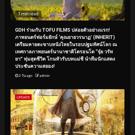
1 min read
GDH ร่วมกับ TOFU FILMS ปล่อยตัวอย่างแรก!
ภาพยนตร์ฟอร์มยักษ์ ‘คุณยายวรนาฏ’ (INHERIT)
เตรียมคายตะขาบหนังไทยในรอบปฐมทัศน์โลก ณ
เทศกาลภาพยนตร์นานาชาติโตรอนโต “จุ๋ย วรัท
ยา” ทุ่มสุดชีวิต โกนหัวรับบทแม่ชี นำทีมนักแสดง
ประชันความสยอง!
2 วัน ago
admin
UPDATE