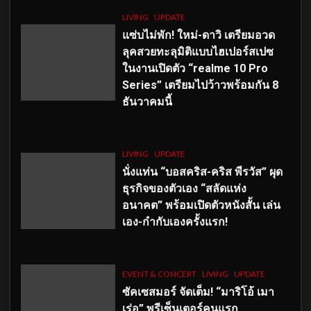
LIVING
UPDATE
แซ่บไม่พัก! ใหม่-ดาวิ เตรียมอวด
ลุคสวยทะลุมิติแบบไฮเปอร์สเปซ
ในงานเปิดตัว “realme 10 Pro
Series” เตรียมไปว้าวพร้อมกัน 8
ธันวาคมนี้
LIVING
UPDATE
นั่งแท่น “บอสคริส-คริส พีรวัส” ผุด
ธุรกิจของตัวเอง “สลัดแห่ง
อนาคต” พร้อมเปิดตัวหนังสั้น เล่น
เอง-กำกับเองครั้งแรก!
EVENT & CONCERT
LIVING
UPDATE
ซัคเซสมอร์ จัดเต็ม
!
“มาริโอ้ เมา
เร่อ” พรีเซ็นเตอร์คนแรก