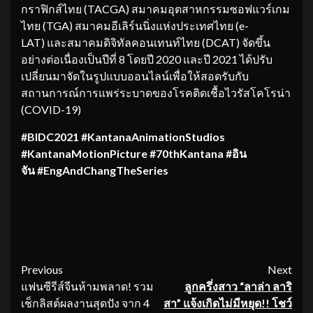
กราฟิกส์ไทย (TACGA) สมาคมอุตสาหกรรมซอฟแวร์เกม
ไทย (TGA) สมาคมอีเลิร์นนิ่งแห่งประเทศไทย (e-
LAT) และสมาคมดิจิทัลคอนเทนท์ไทย (DCAT) จัดขึ้น
อย่างต่อเนื่องเป็นปีที่ 8 โดยปี 2020 และปี 2021 ได้ปรับ
เปลี่ยนมาจัดในรูปแบบออนไลน์เพื่อให้สอดรับกับ
สถานการณ์การแพร่ระบาดของโรคติดเชื้อไวรัสโคโรน่า
(COVID-19)
#BIDC2021 #KantanaAnimationStudios
#KantanaMotionPicture #70thKantana #อิน
จัน #EngAndChangTheSeries
Continue
Previous
Next
แฟนซีรีส์จีนห้ามพลาด! รวม
ลูกครึ่งสาว “ลาล่า ลาริ
Reading
เช็กลิสต์ผลงานสุดปัง จาก 4
สา”
แจ้งเกิดไม่มีหยุด
!! โชว์