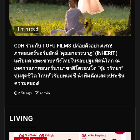
1 min read
GDH ร่วมกับ TOFU FILMS ปล่อยตัวอย่างแรก!
ภาพยนตร์ฟอร์มยักษ์ ‘คุณยายวรนาฏ’ (INHERIT)
เตรียมคายตะขาบหนังไทยในรอบปฐมทัศน์โลก ณ
เทศกาลภาพยนตร์นานาชาติโตรอนโต “จุ๋ย วรัทยา”
ทุ่มสุดชีวิต โกนหัวรับบทแม่ชี นำทีมนักแสดงประชัน
ความสยอง!
2 วัน ago
admin
LIVING