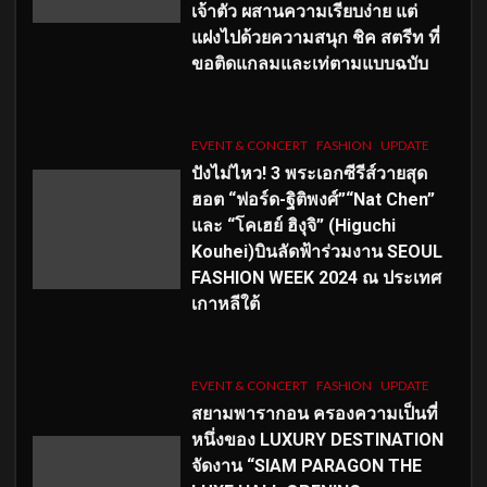
เจ้าตัว ผสานความเรียบง่าย แต่
แฝงไปด้วยความสนุก ชิค สตรีท ที่
ขอติดแกลมและเท่ตามแบบฉบับ
EVENT & CONCERT
FASHION
UPDATE
ปังไม่ไหว! 3 พระเอกซีรีส์วายสุด
ฮอต “ฟอร์ด-ฐิติพงศ์”“Nat Chen”
และ “โคเฮย์ ฮิงุจิ” (Higuchi
Kouhei)บินลัดฟ้าร่วมงาน SEOUL
FASHION WEEK 2024 ณ ประเทศ
เกาหลีใต้
EVENT & CONCERT
FASHION
UPDATE
สยามพารากอน ครองความเป็นที่
หนึ่งของ LUXURY DESTINATION
จัดงาน “SIAM PARAGON THE