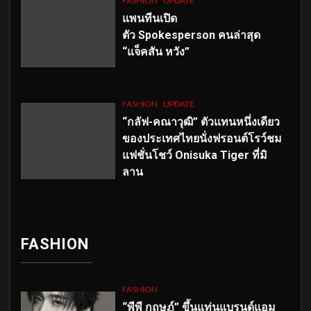
FASHION
UPDATE
แพนทีนเปิด
ตัว
Spokesperson คนล่าสุด
“แจ็คสัน หวัง”
FASHION
UPDATE
“กลัฟ-คณาวุฒิ” ตัวแทนหนึ่งเดียว
ของประเทศไทยนั่งฟรอนต์โรว์ชม
แฟชั่นโชว์ Onisuka Tiger ที่มิ
ลาน
FASHION
FASHION
“พีพี กฤษฏ์” ขึ้นแท่นแบรนด์แอม