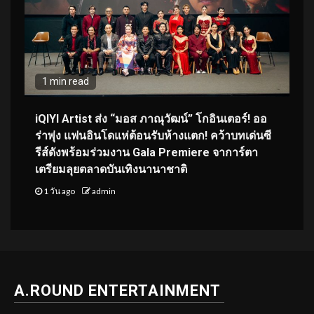
1 min read
iQIYI Artist ส่ง “มอส ภาณุวัฒน์” โกอินเตอร์! ออ
ร่าพุ่ง แฟนอินโดแห่ต้อนรับห้างแตก! คว้าบทเด่นซี
รีส์ดังพร้อมร่วมงาน Gala Premiere จาการ์ตา
เตรียมลุยตลาดบันเทิงนานาชาติ
1 วัน ago
admin
A.ROUND ENTERTAINMENT