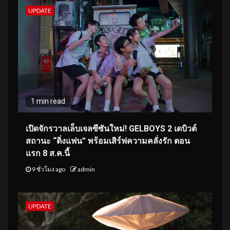
UPDATE
1 min read
เปิดจักรวาลเล็บเจลซีซันใหม่! GELBOYS 2 เดบิวต์
สถานะ “ติ่งแฟน” พร้อมเสิร์ฟความคลั่งรัก ตอน
แรก 8 ส.ค.นี้
9 ชั่วโมง ago
admin
UPDATE