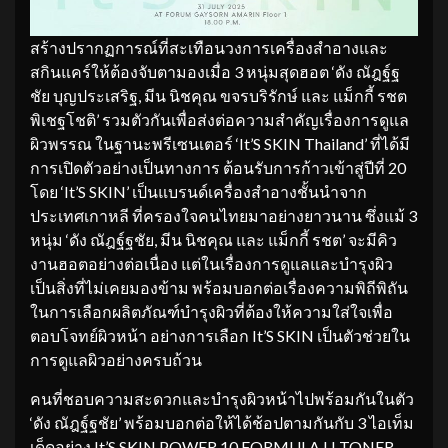
สร้างปรากฏการณ์ที่สะเทือนวงการเครื่องสำอางและ
สกินแคร์ให้ต้องจับตามองเมื่อ 3 หนุ่มสุดฮอต ‘ดัง ณัฎฐ์ฐ
ชัย บุญประเสริฐ, มีน นิชคุณ ขจรบริรักษ์ และ แม็กกี้ รชต
พิเชฐโชติ’ รวมตัวกันเพื่อส่งต่อความสำคัญเรื่องการดูแล
ผิวพรรณ ในฐานะพรีเซนเตอร์ ‘It’S SKIN Thailand’ ที่ได้มี
การเปิดตัวอย่างเป็นทางการ ต้อนรับการก้าวเข้าสู่ปีที่ 20
โดย ‘It’S SKIN’ เป็นแบรนด์เครื่องสำอางชั้นนำจาก
ประเทศเกาหลี ที่ครองใจคนไทยมาอย่างยาวนาน ซึ่งแม้ 3
หนุ่ม ‘ดัง ณัฎฐ์ฐชัย, มีน นิชคุณ และ แม็กกี้ รชต’ จะมีคิว
งานฮอตอย่างต่อเนื่อง แต่ในเรื่องการดูแลและบำรุงผิว
เป็นสิ่งที่ไม่เคยมองข้าม พร้อมบอกต่อเรื่องความพิถีพิถัน
ในการเลือกผลิตภัณฑ์บำรุงผิวที่ต้องให้ความใส่ใจเพื่อ
ตอบโจทย์ผิวหน้า อย่างการเลือก It’S SKIN เป็นตัวช่วยใน
การดูแลผิวอย่างครบถ้วน
คนที่ชอบความสะดวกและบำรุงผิวหน้าไปพร้อมกันในตัว
‘ดัง ณัฎฐ์ฐชัย’ พร้อมบอกต่อให้ได้ช้อปตามกันกับ 3 ไอเท็ม
เด็ดอย่าง It’S SKIN POWER 10 FORMULA LI TONER