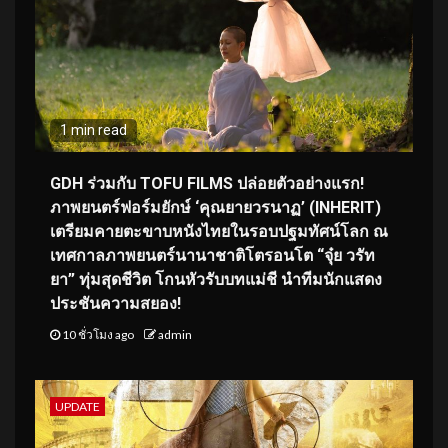
1 min read
GDH ร่วมกับ TOFU FILMS ปล่อยตัวอย่างแรก!
ภาพยนตร์ฟอร์มยักษ์ ‘คุณยายวรนาฏ’ (INHERIT)
เตรียมคายตะขาบหนังไทยในรอบปฐมทัศน์โลก ณ
เทศกาลภาพยนตร์นานาชาติโตรอนโต “จุ๋ย วรัท
ยา” ทุ่มสุดชีวิต โกนหัวรับบทแม่ชี นำทีมนักแสดง
ประชันความสยอง!
10 ชั่วโมง ago
admin
UPDATE