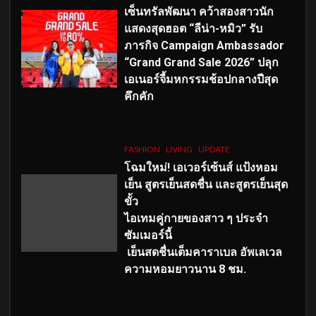
เซ็นทรัลพัฒนา คว้าสองสาวนัก
แสดงสุดฮอต “ลีน่า-หมิว” รับ
ภารกิจ Campaign Ambassador
“Grand Grand Sale 2026” ปลุก
เอเนอร์จี้มหกรรมช้อปกลางปีสุด
คึกคัก
FASHION
LIVING
UPDATE
โฉมใหม่
! เอเวอร์เซ้นส์ แป้งหอม
เย็น สูตรเย็นสดชื่น และสูตรเย็นสุด
ขั้ว
ไอเทมคู่กายของสาว ๆ ประจำ
ซัมเมอร์นี้
เย็นสดชื่นเต็มคาราเบล อัพเลเวล
ความหอมยาวนาน
8
ชม.