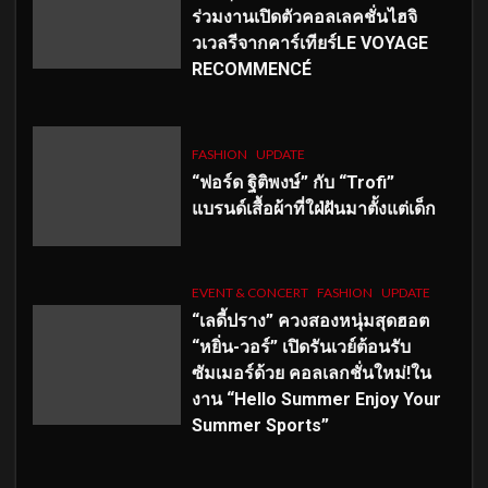
ร่วมงานเปิดตัวคอลเลคชั่นไฮจิ
วเวลรีจากคาร์เทียร์LE VOYAGE
RECOMMENCÉ
FASHION
UPDATE
“ฟอร์ด ฐิติพงษ์” กับ “Trofi”
แบรนด์เสื้อผ้าที่ใฝ่ฝันมาตั้งแต่เด็ก
EVENT & CONCERT
FASHION
UPDATE
“เลดี้ปราง” ควงสองหนุ่มสุดฮอต
“หยิ่น-วอร์” เปิดรันเวย์ต้อนรับ
ซัมเมอร์ด้วย คอลเลกชั่นใหม่!ใน
งาน “Hello Summer Enjoy Your
Summer Sports”