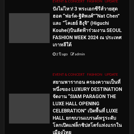
EVENT & CONCERT
FASHION
UPDATE
ปังไม่ไหว! 3 พระเอกซีรีส์วายสุด
ฮอต “ฟอร์ด-ฐิติพงศ์”“Nat Chen”
และ “โคเฮย์ ฮิงุจิ” (Higuchi
Kouhei)บินลัดฟ้าร่วมงาน SEOUL
FASHION WEEK 2024 ณ ประเทศ
เกาหลีใต้
2 ปี ago
admin
EVENT & CONCERT
FASHION
UPDATE
สยามพารากอน ครองความเป็นที่
หนึ่งของ LUXURY DESTINATION
จัดงาน “SIAM PARAGON THE
LUXE HALL OPENING
CELEBRATION” เปิดพื้นที่ LUXE
HALL ยกขบวนแบรนด์หรูระดับ
โลกเปิดแฟล็กชิปสโตร์แห่งแรกใน
เมืองไทย