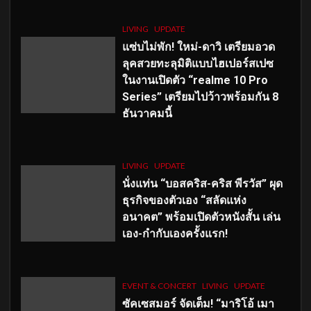
LIVING
UPDATE
แซ่บไม่พัก! ใหม่-ดาวิ เตรียมอวด
ลุคสวยทะลุมิติแบบไฮเปอร์สเปซ
ในงานเปิดตัว “realme 10 Pro
Series” เตรียมไปว้าวพร้อมกัน 8
ธันวาคมนี้
LIVING
UPDATE
นั่งแท่น “บอสคริส-คริส พีรวัส” ผุด
ธุรกิจของตัวเอง “สลัดแห่ง
อนาคต” พร้อมเปิดตัวหนังสั้น เล่น
เอง-กำกับเองครั้งแรก!
EVENT & CONCERT
LIVING
UPDATE
ซัคเซสมอร์ จัดเต็ม
!
“มาริโอ้ เมา