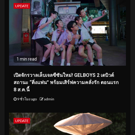
UPDATE
1 min read
เปิดจักรวาลเล็บเจลซีซันใหม่! GELBOYS 2 เดบิวต์
สถานะ “ติ่งแฟน” พร้อมเสิร์ฟความคลั่งรัก ตอนแรก
8 ส.ค.นี้
9 ชั่วโมง ago
admin
UPDATE