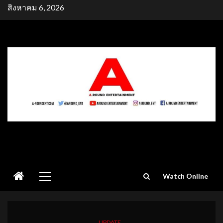
Skip
สิงหาคม 6, 2026
to
content
Primary
Watch Online
Menu
UPDATE