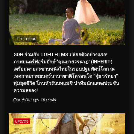
1 min read
GDH ร่วมกับ TOFU FILMS ปล่อยตัวอย่างแรก!
ภาพยนตร์ฟอร์มยักษ์ ‘คุณยายวรนาฏ’ (INHERIT)
เตรียมคายตะขาบหนังไทยในรอบปฐมทัศน์โลก ณ
เทศกาลภาพยนตร์นานาชาติโตรอนโต “จุ๋ย วรัทยา”
ทุ่มสุดชีวิต โกนหัวรับบทแม่ชี นำทีมนักแสดงประชัน
ความสยอง!
10 ชั่วโมง ago
admin
UPDATE