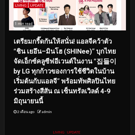
LIVING
UPDATE
1 min read
เตรียมกรี๊ดกันให้สนั่น! แอลจีคว้าตัว
“ชิน เยอึน–มินโฮ (SHINee)” บุกไทย
จัดเอ็กซ์คลูซีฟอีเวนต์ในงาน “집들이
by LG ทุกก้าวของการใช้ชีวิตในบ้าน
เริ่มต้นกับแอลจี” พร้อมทัพศิลปินไทย
ร่วมสร้างสีสัน ณ เซ็นทรัลเวิลด์ 4-9
มิถุนายนนี้
2 เดือน ago
admin
LIVING
UPDATE