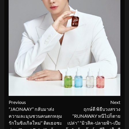
Continue
Previous
Next
“JAONAAY” กลับมาส่ง
ฤกษ์ดี พิธีบวงสรวง
Reading
ความละมุนชวนคนตกหลุม
“RUNAWAY หนีไปก็ตาย
รักในซิงเกิลใหม่“ ติดเธอซะ
เปล่า” “มิวสิค-ปลายฟ้า-เปีย