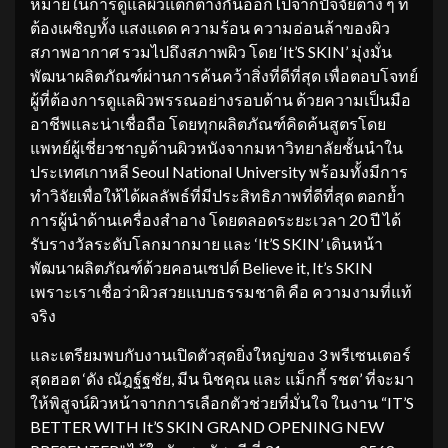
หมายในการดูแลผิวแตกต่างกันออกไปจากปัจจัยต่าง ๆ ที่
ต้องเผชิญทั้ง แสงแดด ความร้อน ความอ่อนล้าของผิว
สภาพอากาศ รวมไปถึงสภาพผิว โดย ‘It’S SKIN’ มุ่งมั่น
พัฒนาผลิตภัณฑ์ผ่านการค้นคว้าสิ่งที่ดีที่สุด เพื่อตอบโจทย์
ผู้ที่ต้องการดูแลผิวพรรณอย่างรอบด้าน ด้วยความเป็นมือ
อาชีพและน่าเชื่อถือ โดยทุกผลิตภัณฑ์คิดค้นสูตรโดย
แพทย์ผู้เชี่ยวชาญด้านผิวหนังจากมหาวิทยาลัยชั้นนำใน
ประเทศเกาหลี Seoul National University พร้อมทั้งมีการ
ทำวิจัยเพื่อให้ได้ผลลัพธ์ที่มีประสิทธิภาพที่ดีที่สุด ตอกย้ำ
การผู้นำด้านเครื่องสำอาง โดยตลอดระยะเวลา 20 ปี ได้
รับรางวัลระดับโลกมากมาย และ ‘It’S SKIN’ เดินหน้า
พัฒนาผลิตภัณฑ์ด้วยคอนเซปต์ Believe it, It’s SKIN
เพราะเราเชื่อว่าผิวสวยแบบธรรมชาติ คือ ความงามที่แท้
จริง
และเตรียมพบกับงานเปิดตัวสุดยิ่งใหญ่ของ 3 พรีเซนเตอร์
สุดฮอต ‘ดัง ณัฎฐ์ฐชัย, มีน นิชคุณ และ แม็กกี้ รชต’ ที่จะมา
ให้พิสูจน์ผิวหน้าจากการเลือกตัวช่วยที่มั่นใจ ในงาน “IT’S
BETTER WITH It’S SKIN GRAND OPENING NEW