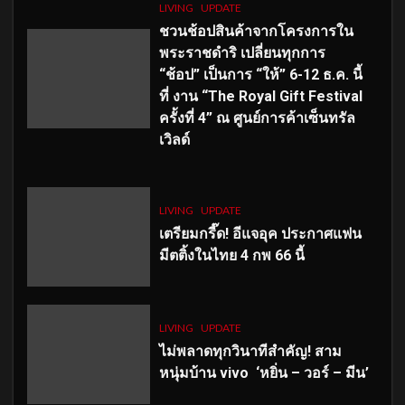
LIVING
UPDATE
ชวนช้อปสินค้าจากโครงการใน
พระราชดำริ เปลี่ยนทุกการ
“ช้อป” เป็นการ “ให้” 6-12 ธ.ค. นี้
ที่ งาน “The Royal Gift Festival
ครั้งที่ 4” ณ ศูนย์การค้าเซ็นทรัล
เวิลด์
LIVING
UPDATE
เตรียมกรี๊ด! อีแจอุค ประกาศแฟน
มีตติ้งในไทย 4 กพ 66 นี้
LIVING
UPDATE
ไม่พลาดทุกวินาทีสำคัญ
! สาม
หนุ่มบ้าน vivo ‘หยิ่น – วอร์ – มีน’