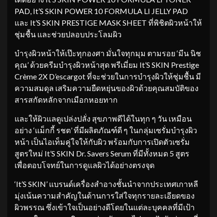
PAD, It’S SKIN POWER 10 FORMULA LI JELLY PAD
และ It’S SKIN PRESTIGE MASK SHEET ที่พิชิตผิวหน้าให้
ชุ่มชื้น และช่วยปลอบประโลมผิว
บำรุงผิวหน้าให้เป๊ะทุกองศา มั่นใจทุกมุม ตามรอย ‘มีน นิช
คุณ’ ด้วยครีมบำรุงผิวหน้าสุด พรีเมี่ยม It’S SKIN Prestige
Crème 2X D’escargot ที่จะช่วยในการบำรุงผิวให้ชุ่มชื้น มี
ความสมดุล เสริมความยืดหยุ่นของผิวด้วยคุณสมบัติของ
สารสกัดหลักจากเมือกหอยทาก
และให้ผิวแลดูเปล่งปลั่ง สุขภาพดีได้ในทุก ๆ วัน เหมือน
อย่าง ‘แม็กกี้ รชต’ ที่มีผลิตภัณฑ์ดี ๆ ในกลุ่มเซรั่มบำรุงผิว
หน้า เป็นไอเท็มคู่ใจให้กับผิว พร้อมกับการเปิดตัวเซรั่ม
สูตรใหม่ It’S SKIN Dr. Savers Serum ที่มีทั้งหมด 5 สูตร
เพื่อตอบโจทย์ในการดูแลผิวได้อย่างตรงจุด
‘It’S SKIN’ แบรนด์เครื่องสำอางชั้นนำจากประเทศเกาหลี
มุ่งเน้นความสำคัญในด้านการใส่ใจทุกรายละเอียดของ
ผิวพรรณ ซึ่งเข้าใจเป็นอย่างดีโดยในแต่ละบุคคลที่มีเป้า