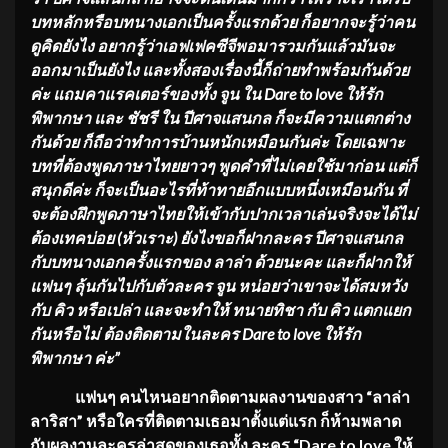
บทหลักหรือบทนางเอกเป็นครั้งแรกด้วย ก็อยากจะรู้ว่าคน
ดูคิดยังไง อยากรู้ว่า
เอฟเฟคซีจีพอมารวมกันแล้วมันจะ
ออกมาเป็นยังไง และทั้งสองเรื่องนี้ก็ถ่ายทำพร้อมกันด้วย
ค่ะ แถมคาแรคเตอร์ของทั้ง จูน ใน
Dare to love ให้รัก
พิพากษา
และ ชัชรี ใน ปีศาจแสนกล ก็จะมีความแตกต่าง
กันด้วย ก็ถือว่าทำการบ้านหนักเหมือนกันค่ะ โดยเฉพาะ
บทที่ต้องพูดภาษาไทยยาวๆ พูดคำที่ไม่เคยใช้มาก่อน แต่ก็
สนุกดีค่ะ ก็จะเป็นอะไรที่ท้าทายอีกแบบหนึ่งเหมือนกัน ที่
จะต้องฝึกพูดภาษาไทยให้เข้ากับปากเวลาเล่นจริงจะได้ไม่
ต้องเทคบ่อย (หัวเราะ) ยังไงขอก็ฝากละคร ปีศาจแสนกล
กับบทนางเอกครั้งแรกของ ลาล่า ด้วยนะคะ และก็ฝากให้
แฟนๆ ลุ้นกันไปกับตัวละคร จูน หน่อยว่าเขาจะได้สมหวัง
กับ คิว หรือเปล่า และจะทำให้ ทนายทิชา กับ คิว แตกแยก
กันหรือไม่ ต้องติดตามในละคร
Dare to love ให้รัก
พิพากษา
ค่ะ”
แฟนๆ คนไหนอยากติดตามผลงานของสาว
“ลาล่า
ลาริสา” หรือใครที่ติดตามเธอมาตั้งแต่แรก ก็ห้ามพลาด
กับผลงานละครล่าสุดของเธอทั้ง
ละคร “
Dare to love ให้