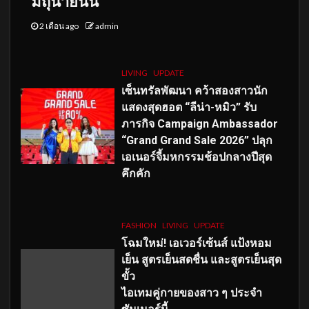
มิถุนายนนี้
2 เดือน ago
admin
LIVING
UPDATE
เซ็นทรัลพัฒนา คว้าสองสาวนัก
แสดงสุดฮอต “ลีน่า-หมิว” รับ
ภารกิจ Campaign Ambassador
“Grand Grand Sale 2026” ปลุก
เอเนอร์จี้มหกรรมช้อปกลางปีสุด
คึกคัก
FASHION
LIVING
UPDATE
โฉมใหม่
! เอเวอร์เซ้นส์ แป้งหอม
เย็น สูตรเย็นสดชื่น และสูตรเย็นสุด
ขั้ว
ไอเทมคู่กายของสาว ๆ ประจำ