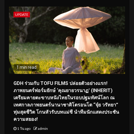
UPDATE
1 min read
GDH ร่วมกับ TOFU FILMS ปล่อยตัวอย่างแรก!
ภาพยนตร์ฟอร์มยักษ์ ‘คุณยายวรนาฏ’ (INHERIT)
เตรียมคายตะขาบหนังไทยในรอบปฐมทัศน์โลก ณ
เทศกาลภาพยนตร์นานาชาติโตรอนโต “จุ๋ย วรัทยา”
ทุ่มสุดชีวิต โกนหัวรับบทแม่ชี นำทีมนักแสดงประชัน
ความสยอง!
1 วัน ago
admin