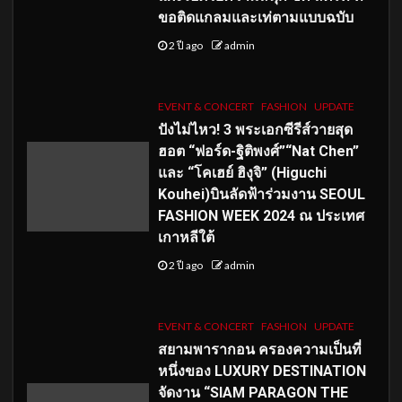
ขอติดแกลมและเท่ตามแบบฉบับ
2 ปี ago
admin
EVENT & CONCERT
FASHION
UPDATE
ปังไม่ไหว! 3 พระเอกซีรีส์วายสุด
ฮอต “ฟอร์ด-ฐิติพงศ์”“Nat Chen”
และ “โคเฮย์ ฮิงุจิ” (Higuchi
Kouhei)บินลัดฟ้าร่วมงาน SEOUL
FASHION WEEK 2024 ณ ประเทศ
เกาหลีใต้
2 ปี ago
admin
EVENT & CONCERT
FASHION
UPDATE
สยามพารากอน ครองความเป็นที่
หนึ่งของ LUXURY DESTINATION
จัดงาน “SIAM PARAGON THE