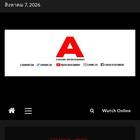
Skip
สิงหาคม 7, 2026
to
content
Primary
Watch Online
Menu
TV & MOVIE
UPDATE