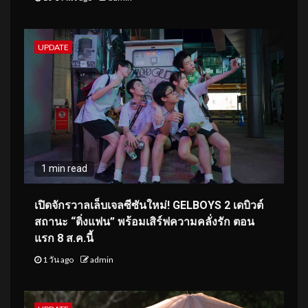
UPDATE
1 min read
เปิดจักรวาลเล็บเจลซีซันใหม่! GELBOYS 2 เดบิวต์
สถานะ “ติ่งแฟน” พร้อมเสิร์ฟความคลั่งรัก ตอน
แรก 8 ส.ค.นี้
1 วัน ago
admin