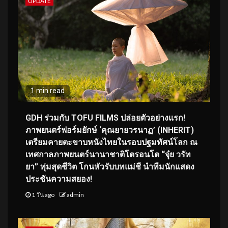
UPDATE
1 min read
GDH ร่วมกับ TOFU FILMS ปล่อยตัวอย่างแรก!
ภาพยนตร์ฟอร์มยักษ์ ‘คุณยายวรนาฏ’ (INHERIT)
เตรียมคายตะขาบหนังไทยในรอบปฐมทัศน์โลก ณ
เทศกาลภาพยนตร์นานาชาติโตรอนโต “จุ๋ย วรัท
ยา” ทุ่มสุดชีวิต โกนหัวรับบทแม่ชี นำทีมนักแสดง
ประชันความสยอง!
1 วัน ago
admin