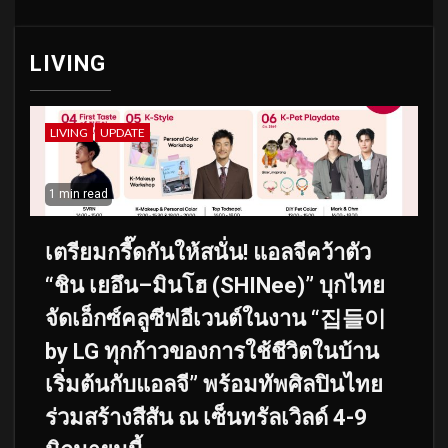
LIVING
LIVING
UPDATE
1 min read
เตรียมกรี๊ดกันให้สนั่น! แอลจีคว้าตัว
“ชิน เยอึน–มินโฮ (SHINee)” บุกไทย
จัดเอ็กซ์คลูซีฟอีเวนต์ในงาน “집들이
by LG ทุกก้าวของการใช้ชีวิตในบ้าน
เริ่มต้นกับแอลจี” พร้อมทัพศิลปินไทย
ร่วมสร้างสีสัน ณ เซ็นทรัลเวิลด์ 4-9