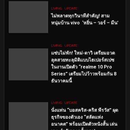
LIVING
UPDATE
ไม่พลาดทุกวินาทีสำคัญ
! สาม
หนุ่มบ้าน vivo ‘หยิ่น – วอร์ – มีน’
LIVING
UPDATE
แซ่บไม่พัก! ใหม่-ดาวิ เตรียมอวด
ลุคสวยทะลุมิติแบบไฮเปอร์สเปซ
ในงานเปิดตัว “realme 10 Pro
Series” เตรียมไปว้าวพร้อมกัน 8
ธันวาคมนี้
LIVING
UPDATE
นั่งแท่น “บอสคริส-คริส พีรวัส” ผุด
ธุรกิจของตัวเอง “สลัดแห่ง
อนาคต” พร้อมเปิดตัวหนังสั้น เล่น