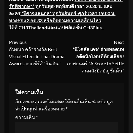
รักพิพากษา
”
ทุกวันพุธ-พฤหัสบดี เวลา 20.30 น. และ
ละคร
“ปีศาจแสนกล” ทุกวันจันทร์-ศุกร์ เวลา 19.00 น.
ทางช่อง 3 กด 33 หรือติดตามความเคลื่อนไหว
ได้ที่
CH3Thailandและแอปพลิเคชั่น
CH3Plus
Continue
Previous
Next
กันตนา คว้ารางวัล Best
“นิโคลัส เคจ” ถ่ายทอดบท
Reading
Visual Effect in Thai Drama
อดีตนักโทษที่ต้องเลือก
!
Awards จากซีรีส์ “อิน จัน”
ภาพยนตร์ “A Score to Settle
คนคลั่งปิดบัญชีแค้น”
ใส่ความเห็น
อีเมลของคุณจะไม่แสดงให้คนอื่นเห็น
ช่องข้อมูล
จำเป็นถูกทำเครื่องหมาย
*
ความเห็น
*