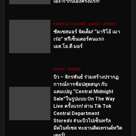
เอง-กำกับเองครั้งแรก!
EVENT & CONCERT
LIVING
UPDATE
ซัคเซสมอร์ จัดเต็ม
!
“มาริโอ้ เมา
เร่อ” พรีเซ็นเตอร์คนแรก
เอส
.โอ.ดี มอร์
LIVING
UPDATE
บิว – จักรพันธ์ ร่วมสร้างปรากฏ
การณ์การช้อปสุดสนุก กับ
แคมเปญ “Central Midnight
Sale”ในรูปแบบ On The Way
Live ครั้งแรก! ผ่าน Tik Tok
Central Department
Storeส่ง #บะบิวไปเซ็นทรัล
มิดไนท์เซล ทะยานติดเทรนด์ทวิต
เตอร์!