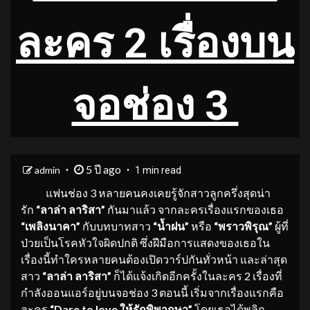
ละคร 2 เรื่องบน
จอช่อง 3
5 ปี ago
admin
1 min read
แฟนช่อง 3 หลายคนคงเคยรู้จักสาวลูกครึ่งสุดน่า
รัก
“ลาล่า ลาริสา”
กันมาแล้ว จากละครเรื่องแรกของเธอ
“เพลิงนาคา”
กับบทบาทสาว
“น้ำฝน”
หรือ
“พราวพิรุณ”
ผู้ที่
ป่วยเป็นโรคหัวใจผิดปกติ ซึ่งฝีมือการแสดงของเธอใน
เรื่องนี้ทำใครหลายคนต้องเปิดวาร์ปกันทั่วหน้า และล่าสุด
สาว
“ลาล่า ลาริสา”
ก็ได้แจ้งเกิดอีกครั้งในละคร 2 เรื่องที่
กำลังออนแอร์อยู่บนจอช่อง 3 ตอนนี้ เริ่มจากเรื่องแรกคือ
ละคร
“
Dare to love ให้รักพิพากษา
”
โดยเธอได้พลิก