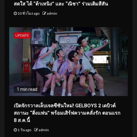
สดใส ได้ “ต้าเหนิง” และ “ณิชา” ร่วมเติมสีสัน
10 ชั่วโมง ago
admin
UPDATE
1 min read
เปิดจักรวาลเล็บเจลซีซันใหม่! GELBOYS 2 เดบิวต์
สถานะ “ติ่งแฟน” พร้อมเสิร์ฟความคลั่งรัก ตอนแรก
8 ส.ค.นี้
1 วัน ago
admin