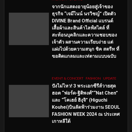
จากนักแสดงอายุน้อยสู่เจ้าของ
ธุรกิจ “เจมีไนน์ นรวิชญ์” เปิดตัว
DIVINE Brand Official แบรนด์
เสื้อผ้าและสินค้าไลฟ์สไตล์ ที่
สะท้อนบุคลิกและความชอบของ
เจ้าตัว ผสานความเรียบง่าย แต่
แฝงไปด้วยความสนุก ชิค สตรีท ที่
ขอติดแกลมและเท่ตามแบบฉบับ
EVENT & CONCERT
FASHION
UPDATE
ปังไม่ไหว! 3 พระเอกซีรีส์วายสุด
ฮอต “ฟอร์ด-ฐิติพงศ์”“Nat Chen”
และ “โคเฮย์ ฮิงุจิ” (Higuchi
Kouhei)บินลัดฟ้าร่วมงาน SEOUL
FASHION WEEK 2024 ณ ประเทศ
เกาหลีใต้