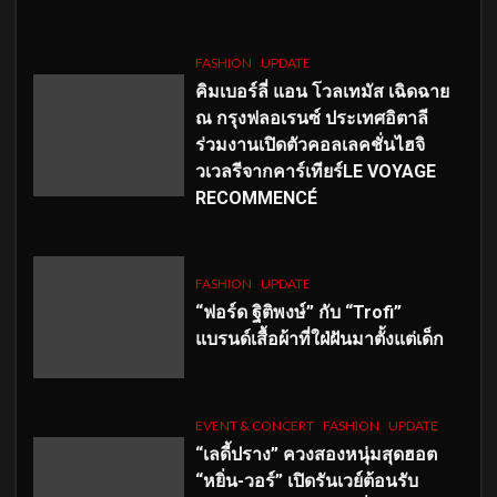
FASHION
UPDATE
คิมเบอร์ลี่ แอน โวลเทมัส เฉิดฉาย
ณ กรุงฟลอเรนซ์ ประเทศอิตาลี
ร่วมงานเปิดตัวคอลเลคชั่นไฮจิ
วเวลรีจากคาร์เทียร์LE VOYAGE
RECOMMENCÉ
FASHION
UPDATE
“ฟอร์ด ฐิติพงษ์” กับ “Trofi”
แบรนด์เสื้อผ้าที่ใฝ่ฝันมาตั้งแต่เด็ก
EVENT & CONCERT
FASHION
UPDATE
“เลดี้ปราง” ควงสองหนุ่มสุดฮอต
“หยิ่น-วอร์” เปิดรันเวย์ต้อนรับ