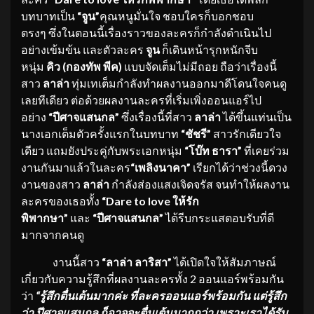
บทบาทเป็น
“
จูน”
คุณหนูมั่นใจ ชอบใครก็บอกชอบ
ตรงๆ ซึ่งในตอนนี้เรื่องราวของละครก็กำลังดำเนินไป
อย่างเข้มข้น และตัวละคร
จูน
ก็เดินหน้ารุกหนักจีบ
หนุ่ม
คิว (กองทัพ พีค)
แบบจัดเต็มไม่มีถอย ถือว่าเรื่องนี้
สาว
ลาล่า
ทุ่มเทเต็มกำลังทำผลงานออกมาดีโดนใจคนดู
เลยทีเดียว ต่อด้วยผลงานละครที่เริ่มเพิ่งออนแอร์ไป
อย่าง
“ปีศาจแสนกล”
ซึ่งเรื่องนี้ที่สาว
ลาล่า
ได้ขึ้นแท่นเป็น
นางเอกเต็มตัวครั้งแรกในบทบาท
“
ชัชรี”
สาวรักเดียวใจ
เดียว แถมยังประคู่กับพระเอกหนุ่ม
“โบ๊ท ธารา”
ที่เคยร่วม
งานกันมาแล้วในละคร
“เพลิงนาคา”
เรียกได้ว่าช่วงนี้ดวง
งานของสาว
ลาล่า
กำลังส่องแสงเจิดจรัส จนทำให้ผลงาน
ละครของเธอทั้ง
“
Dare to love ให้รัก
พิพากษา
”
และ
“ปีศาจแสนกล”
ได้รีบกระแสตอบรับที่ดี
มากจากคนดู
งานนี้สาว
“ลาล่า ลาริสา”
ได้เปิดใจให้สัมภาษณ์
เกี่ยวกับความรู้สึกที่ผลงานละครทั้ง 2 ออนแอร์พร้อมกัน
ว่า
“รู้สึกตื่นเต้นมากค่ะ ที่ละครออนแอร์พร้อมกัน แต่รู้สึก
ว่า ปีศาจแสนกล ก็อาจจะตื่นเต้นมากกว่า เพราะเราได้รับ