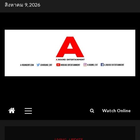
Skip
สิงหาคม 9, 2026
to
content
Primary
Watch Online
Menu
LIVING
UPDATE