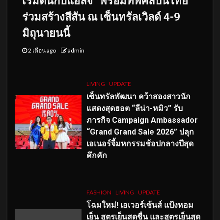
เริ่มต้นกับแอลจี” พร้อมทัพศิลปินไทย
ร่วมสร้างสีสัน ณ เซ็นทรัลเวิลด์ 4-9
มิถุนายนนี้
2 เดือน ago
admin
LIVING
UPDATE
เซ็นทรัลพัฒนา คว้าสองสาวนัก
แสดงสุดฮอต “ลีน่า-หมิว” รับ
ภารกิจ Campaign Ambassador
“Grand Grand Sale 2026” ปลุก
เอเนอร์จี้มหกรรมช้อปกลางปีสุด
คึกคัก
FASHION
LIVING
UPDATE
โฉมใหม่
! เอเวอร์เซ้นส์ แป้งหอม
เย็น สูตรเย็นสดชื่น และสูตรเย็นสุด