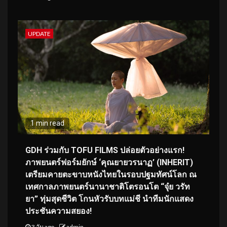
UPDATE
1 min read
GDH ร่วมกับ TOFU FILMS ปล่อยตัวอย่างแรก!
ภาพยนตร์ฟอร์มยักษ์ ‘คุณยายวรนาฏ’ (INHERIT)
เตรียมคายตะขาบหนังไทยในรอบปฐมทัศน์โลก ณ
เทศกาลภาพยนตร์นานาชาติโตรอนโต “จุ๋ย วรัท
ยา” ทุ่มสุดชีวิต โกนหัวรับบทแม่ชี นำทีมนักแสดง
ประชันความสยอง!
3 วัน ago
admin