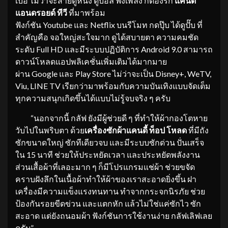
เบื่อ ไม่ว่าจะสายดูหนัง ดูบอล ฟังเพลง ก็ต้องรัก
แคนดี้
แอนดรอยด์ ทีวี
ที่มาพร้อม
ฟังก์ชัน Youtube และ Netflix บนรีโมท กดปุ๊บ ได้ดูปั๊บ ที่
สำคัญคือ จอใหญ่สะใจมาก ดูได้สบายตา ความคมชัด
ระดับ Full HD และมีระบบปฏิบัติการ Android 9.0 สามารถ
ดาวน์โหลดแอปพลิเคชั่นเพิ่มเติมได้มากมาย
ผ่าน Google และ Play Store ไม่ว่าจะเป็น Disney+, WeTV,
Viu, LINE TV เรียกว่ามาพร้อมกับความบันเทิงแบบจัดเต็ม
ทุกความสนุกเกิดขึ้นได้แบบไม่รู้จบจริง ๆ ครับ
“นอกจากนี้ กลัฟ ยังมีผู้ช่วยดี ๆ ที่ทำให้ผ้ากองโตหาย
วับไปในพริบตา ด้วย
เครื่องซักผ้าแคนดี้
ท็อป โหลด
ที่มีถัง
ซักขนาดใหญ่ ซักทีเดียวจบ และมีระบบซักด่วน ปั่นเสร็จ
ใน 15 นาที ช่วยให้ประหยัดเวลา และประหยัดพลังงาน
ส่วนเสื้อผ้าที่เลอะมาก ๆ ก็มีโปรแกรมแช่ผ้า ช่วยขจัด
คราบฝังลึกในเนื้อผ้าทำให้ผ้าของเราสะอาดยิ่งขึ้น ฝา
เครื่องมีความแข็งแรงทนทาน ทำจากกระจกนิรภัย ช่วย
ป้องกันรอยขีดข่วน และแตกหัก แล้วไม่ใช่แค่ซักไว ซัก
สะอาด แต่ยังถนอมผ้า ฟังก์ชันการใช้งานง่าย กลัฟเลิฟเลย
ครับ”