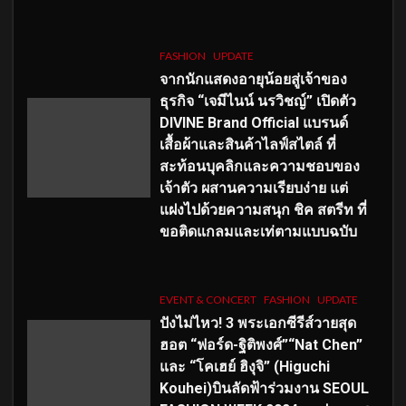
FASHION
UPDATE
จากนักแสดงอายุน้อยสู่เจ้าของ
ธุรกิจ “เจมีไนน์ นรวิชญ์” เปิดตัว
DIVINE Brand Official แบรนด์
เสื้อผ้าและสินค้าไลฟ์สไตล์ ที่
สะท้อนบุคลิกและความชอบของ
เจ้าตัว ผสานความเรียบง่าย แต่
แฝงไปด้วยความสนุก ชิค สตรีท ที่
ขอติดแกลมและเท่ตามแบบฉบับ
EVENT & CONCERT
FASHION
UPDATE
ปังไม่ไหว! 3 พระเอกซีรีส์วายสุด
ฮอต “ฟอร์ด-ฐิติพงศ์”“Nat Chen”
และ “โคเฮย์ ฮิงุจิ” (Higuchi
Kouhei)บินลัดฟ้าร่วมงาน SEOUL