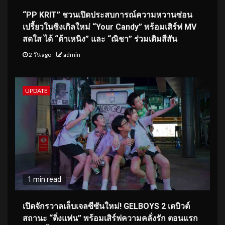
“PP KRIT” ชวนเปิดประสบการณ์ความหวานซ่อน
เปรี้ยวในซิงเกิลใหม่ “Your Candy” พร้อมเสิร์ฟ MV
สดใส ได้ “ต้าเหนิง” และ “ณิชา” ร่วมเติมสีสัน
2 วัน ago
admin
UPDATE
1 min read
เปิดจักรวาลเล็บเจลซีซันใหม่! GELBOYS 2 เดบิวต์
สถานะ “ติ่งแฟน” พร้อมเสิร์ฟความคลั่งรัก ตอนแรก