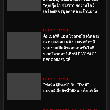
“คุณกุ๊กไก่ รวิสรา” จัดงานโชว์
เครื่องเพชรมูลค่าหลายล้านบาท
FASHION
UPDATE
คิมเบอร์ลี่ แอน โวลเทมัส เฉิดฉาย
ณ กรุงฟลอเรนซ์ ประเทศอิตาลี
ร่วมงานเปิดตัวคอลเลคชั่นไฮจิ
วเวลรีจากคาร์เทียร์LE VOYAGE
RECOMMENCÉ
FASHION
UPDATE
“ฟอร์ด ฐิติพงษ์” กับ “Trofi”
แบรนด์เสื้อผ้าที่ใฝ่ฝันมาตั้งแต่เด็ก