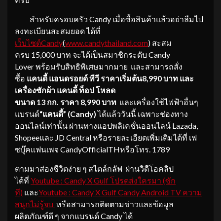
สำหรับครอบครัว Candy เมื่อซื้อสินค้าแล้วอย่าลืมไป
ลงทะเบียนสะสมยอด ได้ที่
เว็บไซต์Candy
(
www.candythailand.com
) สะสม
ครบ 15,000 บาท จะได้เป็นสมาชิกระดับ Candy
Lover พร้อมรับสิทธิพิเศษมากมาย และสามารถสั่ง
ซื้อ
แคนดี้ แอนดรอยด์ ทีวี ราคาเริ่มต้น
8,990 บาท และ
เครื่องซักผ้า แคนดี้ ท็อป โหลด
ขนาด 13 กก. ราคา 8,990 บาท
และเครื่องใช้ไฟฟ้าอื่นๆ
แบรนด์
“แคนดี้” (Candy)
ได้แล้ววันนี้ เฉพาะช่องทาง
ออนไลน์เท่านั้น ผ่านทางแอปพลิเคชั่นออนไลน์ Lazada,
Shopeeและ JD Central หรือรายละเอียดเพิ่มเติมได้ที่ เฟ
ซบุ๊คแฟนเพจ CandyOfficialTHหรือโทร. 1789
ตามมาส่องชีวิตง่าย ๆ สไตล์กลัฟ ผ่านวิดีโอคลิป
ได้ที่
Youtube : Candy X Gulf โปรดส่งใครมา (ซัก
ที)
และ
Youtube : Candy X Gulf Candy Android TV ความ
สนุกไม่รู้จบ
หรือสามารถติดตามข่าวและข้อมูล
ผลิตภัณฑ์ดี ๆ จากแบรนด์ Candy ได้