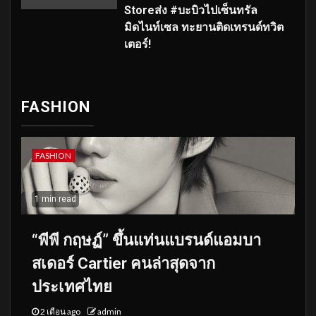
Storeส่ง #บะบิวไปเซ็นทรัล
มิดไนท์เซล ทะยานติดเทรนด์ทวิต
เตอร์!
FASHION
FASHION
1 min read
“พีพี กฤษฏ์” ขึ้นแท่นแบรนด์แอมบา
สเดอร์ Cartier คนล่าสุดจาก
ประเทศไทย
2 เดือน ago
admin