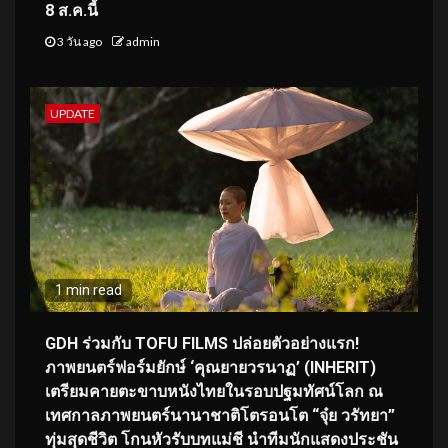
8 ส.ค.นี้
3 วัน ago
admin
UPDATE
1 min read
GDH ร่วมกับ TOFU FILMS ปล่อยตัวอย่างแรก!
ภาพยนตร์ฟอร์มยักษ์ ‘คุณยายวรนาฏ’ (INHERIT)
เตรียมคายตะขาบหนังไทยในรอบปฐมทัศน์โลก ณ
เทศกาลภาพยนตร์นานาชาติโตรอนโต “จุ๋ย วรัทยา”
ทุ่มสุดชีวิต โกนหัวรับบทแม่ชี นำทีมนักแสดงประชัน