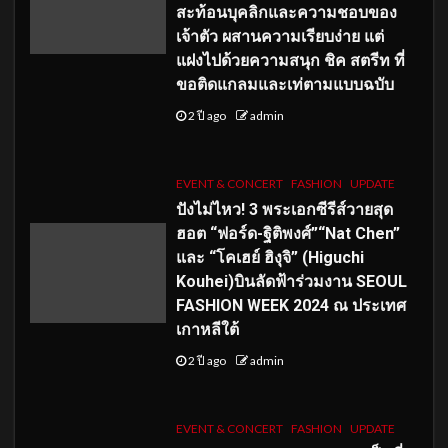
สะท้อนบุคลิกและความชอบของ
เจ้าตัว ผสานความเรียบง่าย แต่
แฝงไปด้วยความสนุก ชิค สตรีท ที่
ขอติดแกลมและเท่ตามแบบฉบับ
2 ปี ago
admin
EVENT & CONCERT
FASHION
UPDATE
ปังไม่ไหว! 3 พระเอกซีรีส์วายสุด
ฮอต “ฟอร์ด-ฐิติพงศ์”“Nat Chen”
และ “โคเฮย์ ฮิงุจิ” (Higuchi
Kouhei)บินลัดฟ้าร่วมงาน SEOUL
FASHION WEEK 2024 ณ ประเทศ
เกาหลีใต้
2 ปี ago
admin
EVENT & CONCERT
FASHION
UPDATE