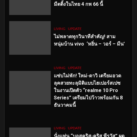
มีตติ้งในไทย 4 กพ 66 นี้
LIVING
UPDATE
ไม่พลาดทุกวินาทีสำคัญ
! สาม
หนุ่มบ้าน vivo ‘หยิ่น – วอร์ – มีน’
LIVING
UPDATE
แซ่บไม่พัก! ใหม่-ดาวิ เตรียมอวด
ลุคสวยทะลุมิติแบบไฮเปอร์สเปซ
ในงานเปิดตัว “realme 10 Pro
Series” เตรียมไปว้าวพร้อมกัน 8
ธันวาคมนี้
LIVING
UPDATE
นั่งแท่น “บอสคริส-คริส พีรวัส” ผุด