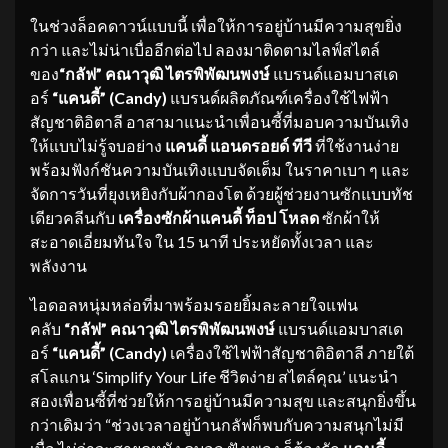
ในช่วงล็อคดาวน์แบบนี้ เพื่อให้การอยู่บ้านมีความสุขยิ่ง
กว่า และไม่น่าเบื่ออีกต่อไป ลองมาติดตามไลฟ์สไตล์
ของ
“กลัฟ” คณาวุฒิ ไตรพิพัฒนพงษ์
แบรนด์แอมบาสเด
อร์
“แคนดี้” (Candy)
แบรนด์ผลิตภัณฑ์เครื่องใช้ไฟฟ้า
สัญชาติอิตาลี อาสามาแนะนำเพื่อนซี้ที่มอบความบันเทิง
ให้แบบไม่รู้จบอย่าง
แคนดี้ แอนดรอยด์ ทีวี
ที่ใช้งานง่าย
พร้อมฟังก์ชันความบันเทิงแบบจัดเต็ม ในราคาเบา ๆ และ
จัดการวันที่ยุงเหยิงกับผ้ากองโต ด้วยผู้ช่วยงานซักแบบทัช
เดียวคลีนกับ
เครื่องซักผ้าแคนดี้ ท็อป โหลด
ซักผ้าให้
สะอาดเอี่ยมทันใจ ใน 15 นาที ประหยัดทั้งเวลา และ
พลังงาน
ไอดอลหนุ่มหล่อที่มาพร้อมรอยยิ้มละลายใจแฟน
คลับ
“กลัฟ” คณาวุฒิ ไตรพิพัฒนพงษ์
แบรนด์แอมบาสเด
อร์
“แคนดี้” (Candy)
เครื่องใช้ไฟฟ้าสัญชาติอิตาลี ภายใต้
สโลแกน ‘Simplify Your Life ชีวิตง่าย สไตล์คุณ’ แนะนำ
สองเพื่อนซี้ที่ช่วยให้การอยู่บ้านมีความสุข และสนุกยิ่งขึ้น
กว่าเดิมว่า “ช่วงเวลาอยู่บ้านกลัฟก็พบกับความสนุกไม่มี