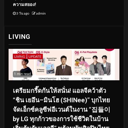
ความสยอง!
3 วัน ago
admin
LIVING
LIVING
UPDATE
1 min read
เตรียมกรี๊ดกันให้สนั่น! แอลจีคว้าตัว
“ชิน เยอึน–มินโฮ (SHINee)” บุกไทย
จัดเอ็กซ์คลูซีฟอีเวนต์ในงาน “집들이
by LG ทุกก้าวของการใช้ชีวิตในบ้าน