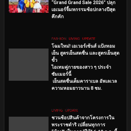
“Grand Grand Sale 2026” ปลุก
เอเนอร์จี้มหกรรมช้อปกลางปีสุด
คึกคัก
FASHION
LIVING
UPDATE
โฉมใหม่
! เอเวอร์เซ้นส์ แป้งหอม
เย็น สูตรเย็นสดชื่น และสูตรเย็นสุด
ขั้ว
ไอเทมคู่กายของสาว ๆ ประจำ
ซัมเมอร์นี้
เย็นสดชื่นเต็มคาราเบล อัพเลเวล
ความหอมยาวนาน
8
ชม.
LIVING
UPDATE
ชวนช้อปสินค้าจากโครงการใน
พระราชดำริ เปลี่ยนทุกการ