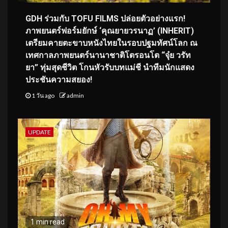
GDH ร่วมกับ TOFU FILMS ปล่อยตัวอย่างแรก!
ภาพยนตร์ฟอร์มยักษ์ ‘คุณยายวรนาฏ’ (INHERIT)
เตรียมคายตะขาบหนังไทยในรอบปฐมทัศน์โลก ณ
เทศกาลภาพยนตร์นานาชาติโตรอนโต “จุ๋ย วรัท
ยา” ทุ่มสุดชีวิต โกนหัวรับบทแม่ชี นำทีมนักแสดง
ประชันความสยอง!
1 วัน ago
admin
UPDATE
1 min read