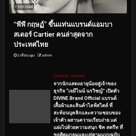
1 min read
“พีพี กฤษฏ์” ขึ้นแท่นแบรนด์แอมบา
สเดอร์ Cartier คนล่าสุดจาก
ประเทศไทย
2 เดือน ago
admin
FASHION
UPDATE
จากนักแสดงอายุน้อยสู่เจ้าของ
ธุรกิจ “เจมีไนน์ นรวิชญ์” เปิดตัว
DIVINE Brand Official แบรนด์
เสื้อผ้าและสินค้าไลฟ์สไตล์ ที่
สะท้อนบุคลิกและความชอบของ
เจ้าตัว ผสานความเรียบง่าย แต่
แฝงไปด้วยความสนุก ชิค สตรีท ที่
ขอติดแกลมและเท่ตามแบบฉบับ