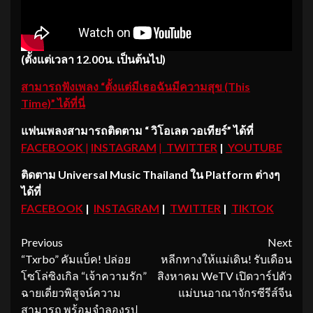
(ตั้งแต่เวลา 12.00น. เป็นต้นไป)
สามารถฟังเพลง “ตั้งแต่มีเธอฉันมีความสุข (This
Time)” ได้ที่นี่
แฟนเพลงสามารถติดตาม
“ วิโอเลต วอเทียร์” ได้ที่
FACEBOOK
|
INSTAGRAM
|
TWITTER
|
YOUTUBE
ติดตาม Universal Music Thailand ใน Platform ต่างๆ
ได้ที่
FACEBOOK
|
INSTAGRAM
|
TWITTER
|
TIKTOK
Continue
Previous
Next
“Txrbo” คัมแบ็ค! ปล่อย
หลีกทางให้แม่เดิน! รับเดือน
Reading
โซโล่ซิงเกิล “เจ้าความรัก”
สิงหาคม WeTV เปิดวาร์ปตัว
ฉายเดี่ยวพิสูจน์ความ
แม่บนอาณาจักรซีรีส์จีน
สามารถ พร้อมจำลองรูป