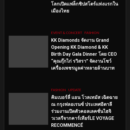
โลกเปิดแฟล็กชิปสโตร์แห่งแรกใน
เมืองไทย
EVENT & CONCERT
FASHION
KK Diamonds จัดงาน Grand
Opening KK Diamond & KK
Birth Day Gala Dinner โดย CEO
“คุณกุ๊กไก่ รวิสรา” จัดงานโชว์
เครื่องเพชรมูลค่าหลายล้านบาท
FASHION
UPDATE
คิมเบอร์ลี่ แอน โวลเทมัส เฉิดฉาย
ณ กรุงฟลอเรนซ์ ประเทศอิตาลี
ร่วมงานเปิดตัวคอลเลคชั่นไฮจิ
วเวลรีจากคาร์เทียร์LE VOYAGE
RECOMMENCÉ