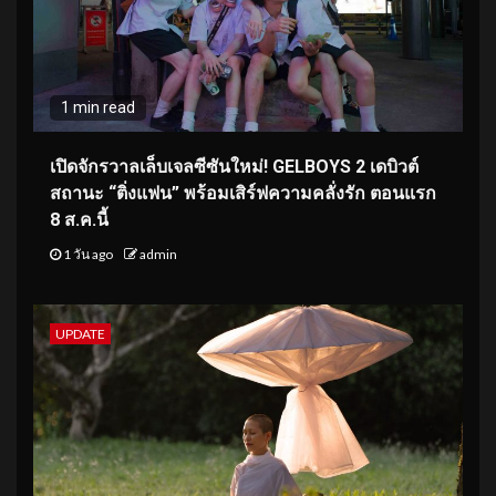
1 min read
เปิดจักรวาลเล็บเจลซีซันใหม่! GELBOYS 2 เดบิวต์
สถานะ “ติ่งแฟน” พร้อมเสิร์ฟความคลั่งรัก ตอนแรก
8 ส.ค.นี้
1 วัน ago
admin
UPDATE