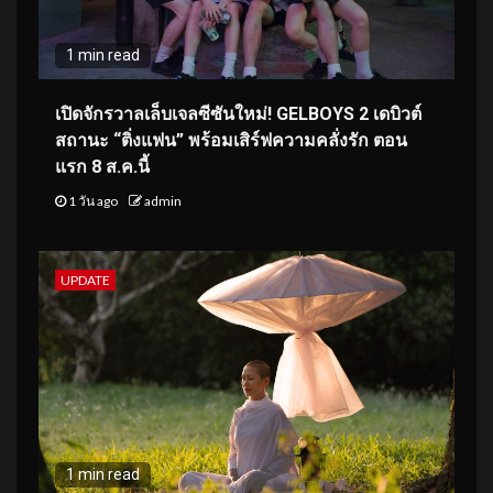
1 min read
เปิดจักรวาลเล็บเจลซีซันใหม่! GELBOYS 2 เดบิวต์
สถานะ “ติ่งแฟน” พร้อมเสิร์ฟความคลั่งรัก ตอน
แรก 8 ส.ค.นี้
1 วัน ago
admin
UPDATE
1 min read