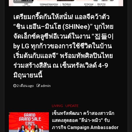
เตรียมกรี๊ดกันให้สนั่น! แอลจีคว้าตัว
“ชิน เยอึน–มินโฮ (SHINee)” บุกไทย
จัดเอ็กซ์คลูซีฟอีเวนต์ในงาน “집들이
by LG ทุกก้าวของการใช้ชีวิตในบ้าน
เริ่มต้นกับแอลจี” พร้อมทัพศิลปินไทย
ร่วมสร้างสีสัน ณ เซ็นทรัลเวิลด์ 4-9
มิถุนายนนี้
2 เดือน ago
admin
LIVING
UPDATE
เซ็นทรัลพัฒนา คว้าสองสาวนัก
แสดงสุดฮอต “ลีน่า-หมิว” รับ
ภารกิจ Campaign Ambassador