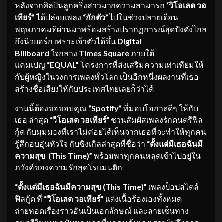
หลังจากศิลปินลูกครึ่งสาวมากความสามารถ
“วิโอเลต วอ
เทียร์”
ได้ปล่อยเพลง
“กักตัว”
ไปในช่วงปลายเดือน
พฤษภาคมที่ผ่านมาพร้อมสร้างปรากฏการณ์สุดปังดังไกล
ถึงนิวยอร์ก เพราะเจ้าตัวได้ขึ้น
Digital
Billboard
ใจกลาง
Times Square
ภายใต้
แคมเปญ
“EQUAL”
โครงการที่ส่งเสริมความเท่าเทียมให้
กับผู้หญิงในวงการเพลงทั่วโลก เป็นอีกหนึ่งผลงานที่เธอ
สร้างชื่อเสียงให้กับประเทศไทยเลยก็ว่าได้
งานนี้ต้องขอขอบคุณ
“Spotify”
ที่มอบโอกาสดีๆ ให้กับ
เธอ ล่าสุด
“วิโอเลต วอเทียร์”
ชวนสัมผัสเพลงรักดนตรีฟีล
กู้ด กับมุมมองที่เราไม่ค่อยได้เห็นจากเธอที่จะทำให้ทุกคน
รู้สึกอบอุ่นหัวใจ กับซิงเกิลล่าสุดที่ชื่อว่า
“ตั้งแต่มีเธอฉันมี
ความสุข (This Time)”
พร้อมพาทุกคนหลุดเข้าไปอยู่ใน
ภวังค์ของความรักสุดโรแมนติก
“ตั้งแต่มีเธอฉันมีความสุข (This Time)”
เพลงป็อปสไตล์
ฟีลกู้ด ที่
“วิโอเลต วอเทียร์”
แต่งเนื้อร้องเองทั้งหมด
ถ่ายทอดเรื่องราวอันเป็นเอกลักษณ์ และลายเซ็นทาง