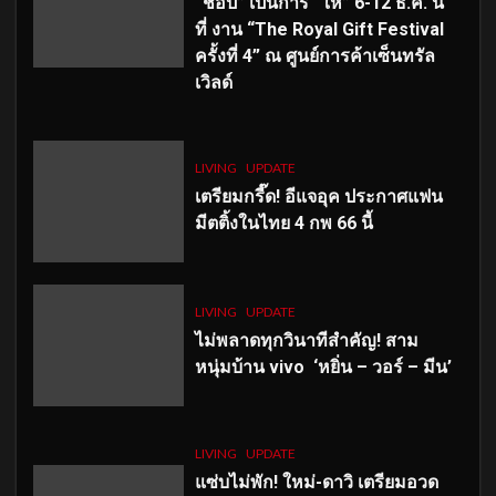
“ช้อป” เป็นการ “ให้” 6-12 ธ.ค. นี้
ที่ งาน “The Royal Gift Festival
ครั้งที่ 4” ณ ศูนย์การค้าเซ็นทรัล
เวิลด์
LIVING
UPDATE
เตรียมกรี๊ด! อีแจอุค ประกาศแฟน
มีตติ้งในไทย 4 กพ 66 นี้
LIVING
UPDATE
ไม่พลาดทุกวินาทีสำคัญ
! สาม
หนุ่มบ้าน vivo ‘หยิ่น – วอร์ – มีน’
LIVING
UPDATE
แซ่บไม่พัก! ใหม่-ดาวิ เตรียมอวด