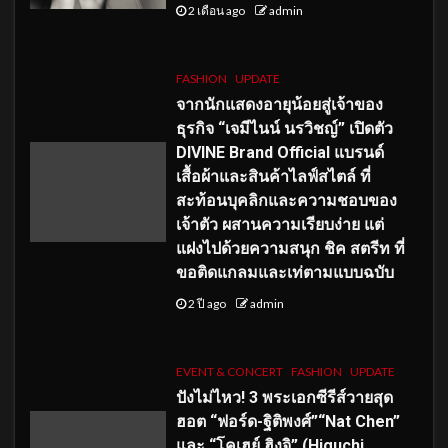
2 เดือน ago
admin
FASHION
UPDATE
จากนักแสดงอายุน้อยสู่เจ้าของ
ธุรกิจ “เจมีไนน์ นรวิชญ์” เปิดตัว
DIVINE Brand Official แบรนด์
เสื้อผ้าและสินค้าไลฟ์สไตล์ ที่
สะท้อนบุคลิกและความชอบของ
เจ้าตัว ผสานความเรียบง่าย แต่
แฝงไปด้วยความสนุก ชิค สตรีท ที่
ขอติดแกลมและเท่ตามแบบฉบับ
2 ปี ago
admin
EVENT & CONCERT
FASHION
UPDATE
ปังไม่ไหว! 3 พระเอกซีรีส์วายสุด
ฮอต “ฟอร์ด-ฐิติพงศ์”“Nat Chen”
และ “โคเฮย์ ฮิงุจิ” (Higuchi