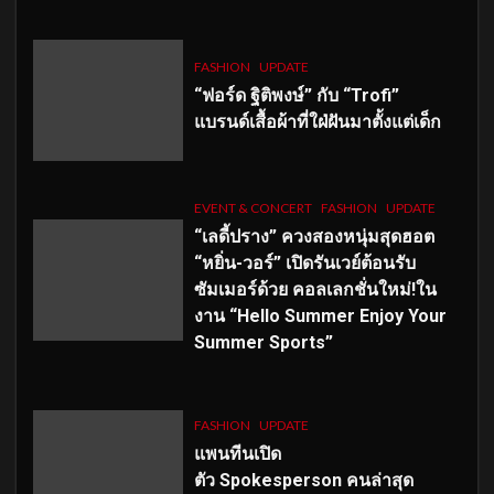
FASHION
UPDATE
“ฟอร์ด ฐิติพงษ์” กับ “Trofi”
แบรนด์เสื้อผ้าที่ใฝ่ฝันมาตั้งแต่เด็ก
EVENT & CONCERT
FASHION
UPDATE
“เลดี้ปราง” ควงสองหนุ่มสุดฮอต
“หยิ่น-วอร์” เปิดรันเวย์ต้อนรับ
ซัมเมอร์ด้วย คอลเลกชั่นใหม่!ใน
งาน “Hello Summer Enjoy Your
Summer Sports”
FASHION
UPDATE
แพนทีนเปิด
ตัว
Spokesperson คนล่าสุด