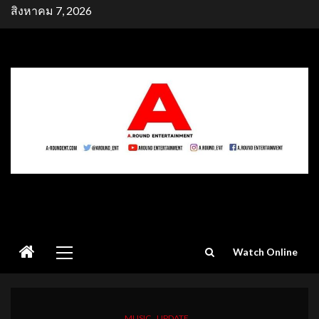
Skip
สิงหาคม 7, 2026
to
content
Primary
Watch Online
Menu
MUSIC
UPDATE