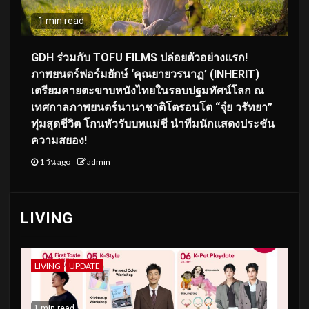
1 min read
GDH ร่วมกับ TOFU FILMS ปล่อยตัวอย่างแรก!
ภาพยนตร์ฟอร์มยักษ์ ‘คุณยายวรนาฏ’ (INHERIT)
เตรียมคายตะขาบหนังไทยในรอบปฐมทัศน์โลก ณ
เทศกาลภาพยนตร์นานาชาติโตรอนโต “จุ๋ย วรัทยา”
ทุ่มสุดชีวิต โกนหัวรับบทแม่ชี นำทีมนักแสดงประชัน
ความสยอง!
1 วัน ago
admin
LIVING
LIVING
UPDATE
1 min read