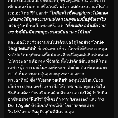
ดนตรีในแบบฉบับของเธอที่ทุกคนคุ้นเคย รวมไปถึงการ
เขียนเพลงในภาษาที่ไม่เหมือนใคร แต่ยังคงความเป็นตัว
เธอเอง โดย
“วี”
บอกว่า “
ไม่มีอะไรที่จะอยู่กับเราไปตลอด
แต่อยากให้ทุกช่วงเวลาแห่งความสุขแบบนี้อยู่กับเราไป
นาน ๆ”
เหมือนเนื้อเพลงที่ร้องว่า
“ตั้งแต่มีเธอฉันมีความ
สุข วันนี้ฉันมีความสุข เราคบกันนาน ๆ ได้ไหม”
และเธอยังคงร่วมงานกับโปรดิวเซอร์คู่ใจอย่าง
“โหน่ง-
วิชญ วัฒนศัพท์”
อีกเช่นเคย เชื่อว่าใครที่ได้ฟังจะตกหลุม
รักไปพร้อมๆกับเพลงนี้แน่นอน อีกหนึ่งจุดเด่นที่แฟนเพลง
ไม่ควรพลาด คือ MV ที่จัดเต็มทั้งโปรดักส์ชั่น แสง สี โดย
เฉพาะมู้ดอารมณ์ในช่วงที่พระอาทิตย์ตกดิน ที่แฟนเพลง
จะได้เห็นความอบอุ่นสุดละมุนของแสงจาก
พระอาทิตย์ ซึ่ง
“วิโอเลต วอเทียร์”
ลงทุนไปเรียนขับรถ
เกียร์กระปุกเป็นครั้งแรก เพื่อให้ภาพออกมาดูสมจริงใน
ซีนที่เธอต้องขับรถวินเทจด้วยตัวเอง และยังได้ผู้กำกับมือ
อาชีพอย่าง
“พี่แม้ว”
ผู้ที่เคยทำ MV
“Brassac”
และ
“I’d
Do It Again”
ซึ่งมีเอกลักษณ์เข้าใจง่ายสอดแทรก
ใน MV จากอดีตสู่ปัจจุบันที่มีความสุข