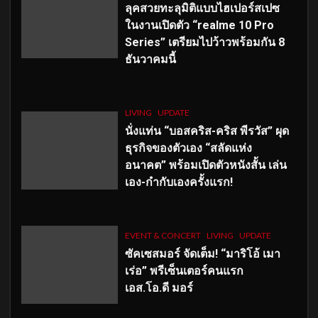
ลุคสวยทะลุมิติแบบไฮเปอร์สเปซ
ในงานเปิดตัว “realme 10 Pro
Series” เตรียมไปว้าวพร้อมกัน 8
ธันวาคมนี้
LIVING
UPDATE
นั่งแท่น “บอสคริส-คริส พีรวัส” ผุด
ธุรกิจของตัวเอง “สลัดแห่ง
อนาคต” พร้อมเปิดตัวหนังสั้น เล่น
เอง-กำกับเองครั้งแรก!
EVENT & CONCERT
LIVING
UPDATE
ซัคเซสมอร์ จัดเต็ม
!
“มาริโอ้ เมา
เร่อ” พรีเซ็นเตอร์คนแรก
เอส
.โอ.ดี มอร์