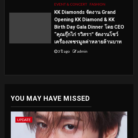
EVENT & CONCERT
FASHION
KK Diamonds จัดงาน Grand
Opening KK Diamond & KK
Birth Day Gala Dinner โดย CEO
“คุณกุ๊กไก่ รวิสรา” จัดงานโชว์
เครื่องเพชรมูลค่าหลายล้านบาท
3 ปี ago
admin
YOU MAY HAVE MISSED
UPDATE