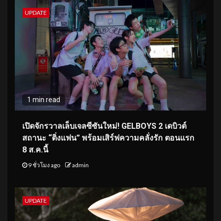
UPDATE
1 min read
เปิดจักรวาลเล็บเจลซีซันใหม่! GELBOYS 2 เดบิวต์
สถานะ “ติ่งแฟน” พร้อมเสิร์ฟความคลั่งรัก ตอนแรก
8 ส.ค.นี้
9 ชั่วโมง ago
admin
UPDATE