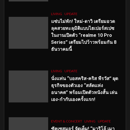
LIVING
UPDATE
แซ่บไม่พัก! ใหม่-ดาวิ เตรียมอวด
ลุคสวยทะลุมิติแบบไฮเปอร์สเปซ
ในงานเปิดตัว “realme 10 Pro
Series” เตรียมไปว้าวพร้อมกัน 8
ธันวาคมนี้
LIVING
UPDATE
นั่งแท่น “บอสคริส-คริส พีรวัส” ผุด
ธุรกิจของตัวเอง “สลัดแห่ง
อนาคต” พร้อมเปิดตัวหนังสั้น เล่น
เอง-กำกับเองครั้งแรก!
EVENT & CONCERT
LIVING
UPDATE
ซัคเซสมอร์ จัดเต็ม
!
“มาริโอ้ เมา