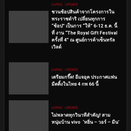
LIVING
UPDATE
ชวนช้อปสินค้าจากโครงการใน
พระราชดำริ เปลี่ยนทุกการ
“ช้อป” เป็นการ “ให้” 6-12 ธ.ค. นี้
ที่ งาน “The Royal Gift Festival
ครั้งที่ 4” ณ ศูนย์การค้าเซ็นทรัล
เวิลด์
LIVING
UPDATE
เตรียมกรี๊ด! อีแจอุค ประกาศแฟน
มีตติ้งในไทย 4 กพ 66 นี้
LIVING
UPDATE
ไม่พลาดทุกวินาทีสำคัญ
! สาม
หนุ่มบ้าน vivo ‘หยิ่น – วอร์ – มีน’