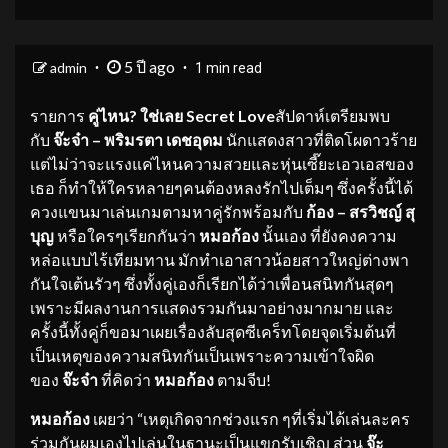
5 ปี ago
admin
1 min read
รายการ
คู่ไหน
? ใช่เลย Secret Love
สัปดาห์เตรียมพบ
กับ
จ๊ะจ๋า
– พริมรตา เดชอุดม
นักแสดงสาวที่ติดโผดาวร้าย
แต่ไม่ว่าจะแรงแค่ไหนความสวยและหุ่นเซี๊ยะเอวเอสของ
เธอ ก็ทำให้ใครหลายๆคนต้องหลงรักไปเต็มๆ ซึ่งครั้งนี้ได้
ควงแขนมาเล่นเกมตามหาคู่รักพร้อมกับ
ก้อง
– สรวิชญ์ สุ
บุญ
หรือใครๆเรียกกันว่า
หมอก้อง
นั้นเอง ที่ยังคงความ
หล่อแบบไร้เทียมทาน มักทำเอาสาวน้อยสาวใหญ่ต่างพา
กันใจเต้นรัวๆ ซึ่งทั้งคู่เองก็เรียกได้ว่าเพื่อนสนิทกันสุดๆ
เพราะมีผลงานการแสดงรวมกันมาอย่างมากมาย และ
ครั้งนี้ทั้งคู่ก็ขอมาเผยเรื่องลับสุดซีเคร็ทโดยจุดเริ่มต้นที่
เป็นเหตุของความสนิทกันเป็นเพราะความเข้าใจผิด
ของ
จ๊ะจ๋า
ที่คิดว่า
หมอก้อง
ตามจีบ!
หมอก้อง
เผยว่า “เหตุเกิดจากช่วงแรก ๆที่เริ่มได้เล่นละคร
ร่วมกันผมเองไปเล่นในฐานะเป็นแขกรับเชิญ ส่วน
จ๊ะ