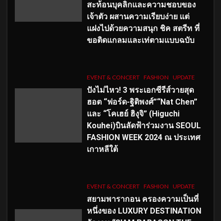
สะท้อนบุคลิกและความชอบของ
เจ้าตัว ผสานความเรียบง่าย แต่
แฝงไปด้วยความสนุก ชิค สตรีท ที่
ขอติดแกลมและเท่ตามแบบฉบับ
EVENT & CONCERT
FASHION
UPDATE
ปังไม่ไหว! 3 พระเอกซีรีส์วายสุด
ฮอต “ฟอร์ด-ฐิติพงศ์”“Nat Chen”
และ “โคเฮย์ ฮิงุจิ” (Higuchi
Kouhei)บินลัดฟ้าร่วมงาน SEOUL
FASHION WEEK 2024 ณ ประเทศ
เกาหลีใต้
EVENT & CONCERT
FASHION
UPDATE
สยามพารากอน ครองความเป็นที่
หนึ่งของ LUXURY DESTINATION