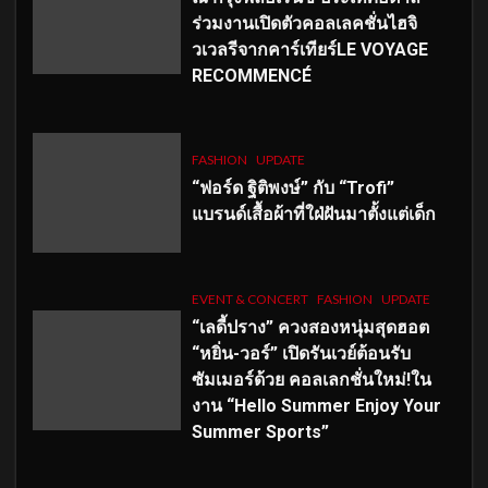
ร่วมงานเปิดตัวคอลเลคชั่นไฮจิ
วเวลรีจากคาร์เทียร์LE VOYAGE
RECOMMENCÉ
FASHION
UPDATE
“ฟอร์ด ฐิติพงษ์” กับ “Trofi”
แบรนด์เสื้อผ้าที่ใฝ่ฝันมาตั้งแต่เด็ก
EVENT & CONCERT
FASHION
UPDATE
“เลดี้ปราง” ควงสองหนุ่มสุดฮอต
“หยิ่น-วอร์” เปิดรันเวย์ต้อนรับ
ซัมเมอร์ด้วย คอลเลกชั่นใหม่!ใน
งาน “Hello Summer Enjoy Your
Summer Sports”