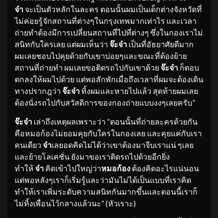
จ๋า
จะเป็นตัวหลักในละคร ตอนนั้นผมเป็นเด็กต่างจังหวัดที่
ไม่ค่อยรู้จักสถานที่ต่างๆในกรุงเทพมากเท่าไร และเวลา
ถ่ายทำต้องมีการเปลี่ยนสถานที่ไปที่ต่างๆ ซึ่งในกองเราไม่
สนิทกับใครเลย แต่ผมเห็นว่า
จ๊ะจ๋า
เป็นที่อัธยาศัยดีมาก
ผมเลยชอบไปคุยด้วยกับเขาบ่อยๆและขณะที่ต้องย้าย
สถานที่ถ่ายทำ ผมเลยขอติดรถไปกับเขาด้วย
จ๊ะจ๋า
ก็ตอบ
ตกลงให้ผมไปด้วย แต่พอสักพักเมื่อถึงเวลาที่ผมจะต้องเดิน
ทางปรากฎว่า
จ๊ะจ๋า
ทิ้งผมและหายไปแล้ว สุดท้ายผมเลย
ต้องนั่งรถไปกับสวัสดิการของกองถ่ายแบบงงๆเลยครับ”
จ๊ะจ๋า
เล่าถึงเหตุผลเพราะว่า “ตอนนั้นที่ถ่ายละครด้วยกัน
คือหมอก้องไม่ยอมคุยกับใครในกองเลย และคุยแค่กับเรา
คนเดียว
จ๋า
เลยอดคิดไม่ได้ว่าเขาต้องมาจีบเราแน่ ๆเลย
และย้ายโลเคชั่น ยังมาขอเราติดรถไปด้วยอีกยิ่ง
ทำให้
จ๋า
คิดเข้าไปใหญ่ว่า
หมอก้อง
ต้องคิดอะไรแน่นอน
แต่พอหลังๆเราก็เริ่มรู้และว่ามันไม่ได้เป็นแบบที่เราคิด
ทำให้เราเพิ่มระดับความสนิทกันมากขึ้นและตอนนี้เราก็
ไม่ทิ้งเพื่อนไว้กลางแล้วนะ” (หัวเราะ)