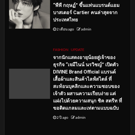
“พีพี กฤษฏ์” ขึ้นแท่นแบรนด์แอม
บาสเดอร์ Cartier คนล่าสุดจาก
ประเทศไทย
2 เดือน ago
admin
FASHION
UPDATE
จากนักแสดงอายุน้อยสู่เจ้าของ
ธุรกิจ “เจมีไนน์ นรวิชญ์” เปิดตัว
DIVINE Brand Official แบรนด์
เสื้อผ้าและสินค้าไลฟ์สไตล์ ที่
สะท้อนบุคลิกและความชอบของ
เจ้าตัว ผสานความเรียบง่าย แต่
แฝงไปด้วยความสนุก ชิค สตรีท ที่
ขอติดแกลมและเท่ตามแบบฉบับ
2 ปี ago
admin