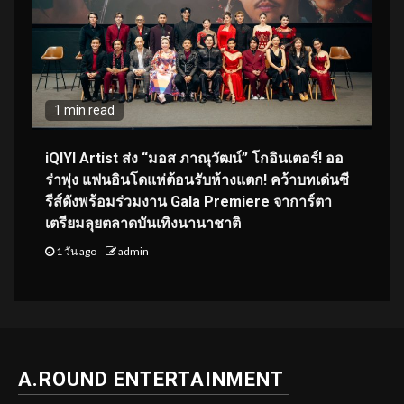
1 min read
iQIYI Artist ส่ง “มอส ภาณุวัฒน์” โกอินเตอร์! ออ
ร่าพุ่ง แฟนอินโดแห่ต้อนรับห้างแตก! คว้าบทเด่นซี
รีส์ดังพร้อมร่วมงาน Gala Premiere จาการ์ตา
เตรียมลุยตลาดบันเทิงนานาชาติ
1 วัน ago
admin
A.ROUND ENTERTAINMENT