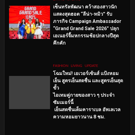
เซ็นทรัลพัฒนา คว้าสองสาวนัก
แสดงสุดฮอต “ลีน่า-หมิว” รับ
ภารกิจ Campaign Ambassador
“Grand Grand Sale 2026” ปลุก
เอเนอร์จี้มหกรรมช้อปกลางปีสุด
คึกคัก
FASHION
LIVING
UPDATE
โฉมใหม่
! เอเวอร์เซ้นส์ แป้งหอม
เย็น สูตรเย็นสดชื่น และสูตรเย็นสุด
ขั้ว
ไอเทมคู่กายของสาว ๆ ประจำ
ซัมเมอร์นี้
เย็นสดชื่นเต็มคาราเบล อัพเลเวล
ความหอมยาวนาน
8
ชม.