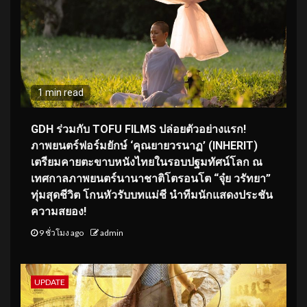
1 min read
GDH ร่วมกับ TOFU FILMS ปล่อยตัวอย่างแรก!
ภาพยนตร์ฟอร์มยักษ์ ‘คุณยายวรนาฏ’ (INHERIT)
เตรียมคายตะขาบหนังไทยในรอบปฐมทัศน์โลก ณ
เทศกาลภาพยนตร์นานาชาติโตรอนโต “จุ๋ย วรัทยา”
ทุ่มสุดชีวิต โกนหัวรับบทแม่ชี นำทีมนักแสดงประชัน
ความสยอง!
9 ชั่วโมง ago
admin
UPDATE