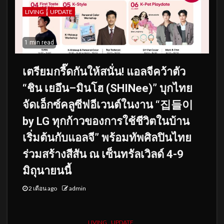
LIVING
UPDATE
1 min read
เตรียมกรี๊ดกันให้สนั่น! แอลจีคว้าตัว
“ชิน เยอึน–มินโฮ (SHINee)” บุกไทย
จัดเอ็กซ์คลูซีฟอีเวนต์ในงาน “집들이
by LG ทุกก้าวของการใช้ชีวิตในบ้าน
เริ่มต้นกับแอลจี” พร้อมทัพศิลปินไทย
ร่วมสร้างสีสัน ณ เซ็นทรัลเวิลด์ 4-9
มิถุนายนนี้
2 เดือน ago
admin
LIVING
UPDATE