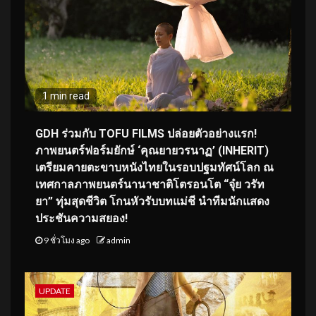
1 min read
GDH ร่วมกับ TOFU FILMS ปล่อยตัวอย่างแรก!
ภาพยนตร์ฟอร์มยักษ์ ‘คุณยายวรนาฏ’ (INHERIT)
เตรียมคายตะขาบหนังไทยในรอบปฐมทัศน์โลก ณ
เทศกาลภาพยนตร์นานาชาติโตรอนโต “จุ๋ย วรัท
ยา” ทุ่มสุดชีวิต โกนหัวรับบทแม่ชี นำทีมนักแสดง
ประชันความสยอง!
9 ชั่วโมง ago
admin
UPDATE