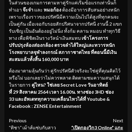
ในส่วนของเกมการตามหาคู่รักแค่เริ่มข้อแรกเท่านั้นก็
ทำเอา
จ๊ะจ๋า
และ
หมอก้อง
ต้องมีอาการสับสนอย่างหนัก
เพราะเรื่องราวของปรัศนีมีความเป็นไปได้สูงที่ทุกคนจะ
เป็นคู่กัน เมื่อเจอกับรอยสักปริศนาจากปรัศนี งานนี้ 2 แขก
รับเชิญ เป็นอันต้องอยู่ไม่นิ่ง ทั้งก้ม คลาน หมอบ ทำทุกวิธี
ทาง เพื่อพิชิตเงินรางวัลนำเงินสมทบ
เข้าโครงการ
ปรับปรุงห้องส่องกล้
อง ตรวจลำไส้ใหญ่และทวารหนัก
โรงพยาบาลจุฬาลงกรณ์ สภากาชาดไทย
ที่ตอนนี้มีเงิน
สะสมแล้วทั้งสิ้
น
160,000 บาท
ต้องมาตามลุ้นกันว่า คู่รักปรัศนีตัวจริงจะใช่คู่ที่คุณคิดไว้
หรือไม่ บอกเลยว่าไม่ควรพลาด ติดตามชมความสนุกได้
ในรายการ
คู่
ไหน
?
ใช่เลย
Secret Love
วันอาทิตย์
ที่
29 สิงหาคม 2564 เวลา 16.00น. ทางช่อง 3HD ช่อง
33
และอัพเดททุกความเคลื่อนไหวได้
ที่
Youtube &
Facebook : ZENSE Entertainment
Continue
Previous
Next
“ทิชา” เม้าส์แซ่บกับสาว
“เปิดกองวิก
3 Online” แกะ
Reading