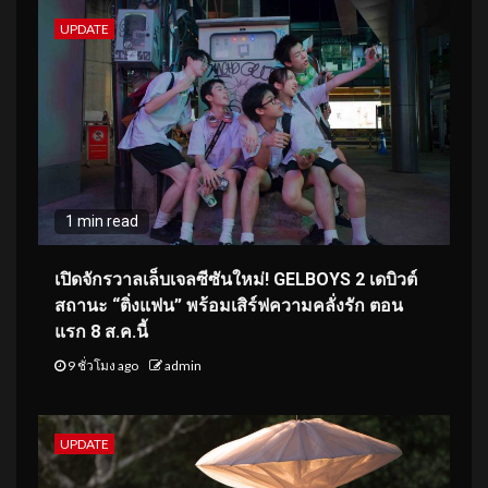
UPDATE
1 min read
เปิดจักรวาลเล็บเจลซีซันใหม่! GELBOYS 2 เดบิวต์
สถานะ “ติ่งแฟน” พร้อมเสิร์ฟความคลั่งรัก ตอน
แรก 8 ส.ค.นี้
9 ชั่วโมง ago
admin
UPDATE