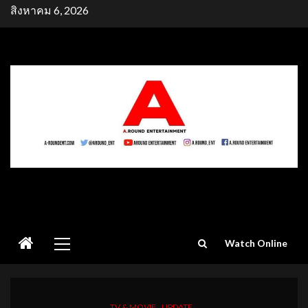
Skip
สิงหาคม 6, 2026
to
content
Primary
Watch Online
Menu
TV & MOVIE
UPDATE