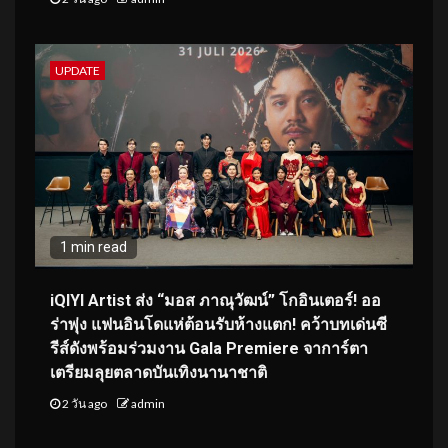
UPDATE
1 min read
iQIYI Artist ส่ง “มอส ภาณุวัฒน์” โกอินเตอร์! ออ
ร่าพุ่ง แฟนอินโดแห่ต้อนรับห้างแตก! คว้าบทเด่นซี
รีส์ดังพร้อมร่วมงาน Gala Premiere จาการ์ตา
เตรียมลุยตลาดบันเทิงนานาชาติ
2 วัน ago
admin