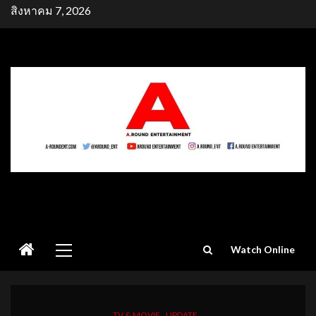
Skip
สิงหาคม 7, 2026
to
content
Primary
Watch Online
Menu
TV & MOVIE
UPDATE