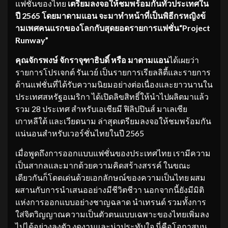
แฟชั่นของไทย
เตรียมลงจอให้ชมพร้อมกันทั่
วประเทศใน
ปี
2565 โดยมาดามแอน จะมาทำหน้าที่เป็นพิธีกรหญิงข้
ามเพศคนแรกของโลกกับสุ
ดยอดรายการแฟชั่น“Project
Runway”
คุณจักรพงษ์ จักราจุฑาธิบดิ์ หรือ มาดามแอน
ได้เผยว่า
รายการโปรเจกต์ รันเวย์ เป็นรายการเรียลลิตี้และรายการ
ด้านแฟชั่นที่ได้รับความนิยมอย่างต่อเนื่องและยาวนานใน
ประเทศสหรัฐอเมริกา ได้เปิดลิขสิทธิ์ให้นำไปผลิตมาแล้ว
รวม 28 ประเทศ สำหรับเอเชียมี ฟิลิปปินส์ มาเลเซีย
เกาหลีใต้ และเวียดนาม ล่าสุดเตรียมลงจอให้ชมพร้อมกัน
แน่นอนสำหรับเวอร์ชั่นไทยในปี 2565
เมื่อพูดถึงการออกแบบแฟชั่นของประเทศไทย เรามีความ
เป็นสากลและมากด้วยความคิดสร้างสรรค์ ในขณะ
เดียวกันก็โดดเด่นด้วยเอกลักษณ์ของความเป็นไทย ผสม
ผสานกับการนำเสนออย่างมีชีวิตชีวา นอกจากนี้ยังมีมิติ
แห่งการออกแบบอย่างชาญฉลาด นำเทรนด์ รวมทั้งการ
ใส่จิตวิญญาณความเป็นตัวตนแบบเฉพาะของไทยเพิ่มลง
ไปได้อย่างลงตัว งดงามและน่าประทับใจ นี่คือโอกาสบน