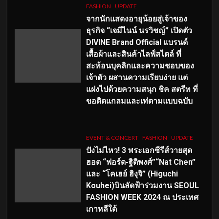
FASHION
UPDATE
จากนักแสดงอายุน้อยสู่เจ้าของ
ธุรกิจ “เจมีไนน์ นรวิชญ์” เปิดตัว
DIVINE Brand Official แบรนด์
เสื้อผ้าและสินค้าไลฟ์สไตล์ ที่
สะท้อนบุคลิกและความชอบของ
เจ้าตัว ผสานความเรียบง่าย แต่
แฝงไปด้วยความสนุก ชิค สตรีท ที่
ขอติดแกลมและเท่ตามแบบฉบับ
EVENT & CONCERT
FASHION
UPDATE
ปังไม่ไหว! 3 พระเอกซีรีส์วายสุด
ฮอต “ฟอร์ด-ฐิติพงศ์”“Nat Chen”
และ “โคเฮย์ ฮิงุจิ” (Higuchi
Kouhei)บินลัดฟ้าร่วมงาน SEOUL
FASHION WEEK 2024 ณ ประเทศ
เกาหลีใต้