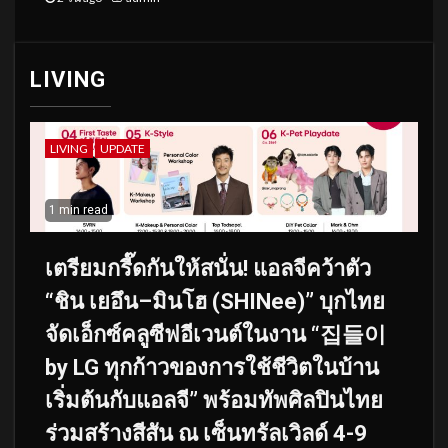
LIVING
LIVING
UPDATE
1 min read
เตรียมกรี๊ดกันให้สนั่น! แอลจีคว้าตัว
“ชิน เยอึน–มินโฮ (SHINee)” บุกไทย
จัดเอ็กซ์คลูซีฟอีเวนต์ในงาน “집들이
by LG ทุกก้าวของการใช้ชีวิตในบ้าน
เริ่มต้นกับแอลจี” พร้อมทัพศิลปินไทย
ร่วมสร้างสีสัน ณ เซ็นทรัลเวิลด์ 4-9