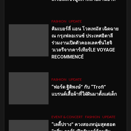
FASHION
UPDATE
คิมเบอร์ลี่ แอน โวลเทมัส เฉิดฉาย
ณ กรุงฟลอเรนซ์ ประเทศอิตาลี
ร่วมงานเปิดตัวคอลเลคชั่นไฮจิ
วเวลรีจากคาร์เทียร์LE VOYAGE
RECOMMENCÉ
FASHION
UPDATE
“ฟอร์ด ฐิติพงษ์” กับ “Trofi”
แบรนด์เสื้อผ้าที่ใฝ่ฝันมาตั้งแต่เด็ก
EVENT & CONCERT
FASHION
UPDATE
“เลดี้ปราง” ควงสองหนุ่มสุดฮอต