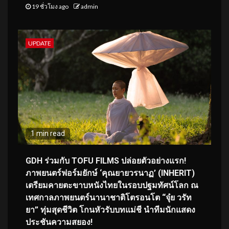
19 ชั่วโมง ago
admin
UPDATE
1 min read
GDH ร่วมกับ TOFU FILMS ปล่อยตัวอย่างแรก!
ภาพยนตร์ฟอร์มยักษ์ ‘คุณยายวรนาฏ’ (INHERIT)
เตรียมคายตะขาบหนังไทยในรอบปฐมทัศน์โลก ณ
เทศกาลภาพยนตร์นานาชาติโตรอนโต “จุ๋ย วรัท
ยา” ทุ่มสุดชีวิต โกนหัวรับบทแม่ชี นำทีมนักแสดง
ประชันความสยอง!