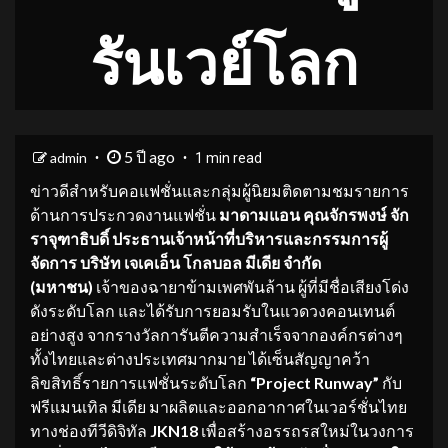
รันเวย์โลก
5 ปี ago
admin
1 min read
ข่าวดีสำหรับคอแฟชั่นและกลุ่มผู้นิยมติดตามชมรายการ
ด้านการประกวดงานแฟชั่น
มาดามแอน คุณจักรพงษ์ จัก
ราจุฑาธิบดิ์ ประธานเจ้าหน้าที่บริ
หารและกรรมการผู้
จัดการ บริษัท เจเคเอ็น โกลบอล มีเดีย จำกัด
(มหาชน)
เจ้าของฉายาข้ามเพศพันล้าน ผู้ที่มีชื่อเสียงโด่ง
ดังระดับโลก และได้รับการยอมรับในแวดวงคอนเทนต์
อย่างสูง จากรางวัลการันตีความสำเร็จจากองค์กรต่างๆ
ทั้งไทยและต่างประเทศมากมาย ได้เซ็นสัญญาคว้า
ลิขสิทธิ์รายการแฟชั่นระดับโลก
“Project Runway”
กับ
ฟรีแมนเทิล มีเดีย มาผลิตและออกอากาศในเวอร์ชั่นไทย
ทางช่องทีวีดิจิทัล
JKN18
เพื่อสร้างอรรถรสใหม่ในวงการ