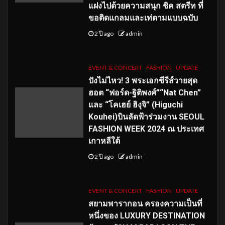
แฝงไปด้วยความสนุก ชิค สตรีท ที่
ขอติดแกลมและเท่ตามแบบฉบับ
2 ปี ago
admin
EVENT & CONCERT
FASHION
UPDATE
ปังไม่ไหว! 3 พระเอกซีรีส์วายสุด
ฮอต “ฟอร์ด-ฐิติพงศ์”“Nat Chen”
และ “โคเฮย์ ฮิงุจิ” (Higuchi
Kouhei)บินลัดฟ้าร่วมงาน SEOUL
FASHION WEEK 2024 ณ ประเทศ
เกาหลีใต้
2 ปี ago
admin
EVENT & CONCERT
FASHION
UPDATE
สยามพารากอน ครองความเป็นที่
หนึ่งของ LUXURY DESTINATION