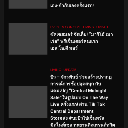
เอง-กำกับเองครั้งแรก!
EVENT & CONCERT
LIVING
UPDATE
ซัคเซสมอร์ จัดเต็ม
!
“มาริโอ้ เมา
เร่อ” พรีเซ็นเตอร์คนแรก
เอส
.โอ.ดี มอร์
LIVING
UPDATE
บิว – จักรพันธ์ ร่วมสร้างปรากฏ
การณ์การช้อปสุดสนุก กับ
แคมเปญ “Central Midnight
Sale”ในรูปแบบ On The Way
Live ครั้งแรก! ผ่าน Tik Tok
Central Department
Storeส่ง #บะบิวไปเซ็นทรัล
มิดไนท์เซล ทะยานติดเทรนด์ทวิต