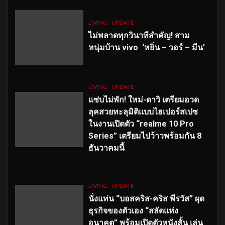
LIVING
UPDATE
ไม่พลาดทุกวินาทีสำคัญ
! สาม
หนุ่มบ้าน vivo ‘หยิ่น – วอร์ – มีน’
LIVING
UPDATE
แซ่บไม่พัก! ใหม่-ดาวิ เตรียมอวด
ลุคสวยทะลุมิติแบบไฮเปอร์สเปซ
ในงานเปิดตัว “realme 10 Pro
Series” เตรียมไปว้าวพร้อมกัน 8
ธันวาคมนี้
LIVING
UPDATE
นั่งแท่น “บอสคริส-คริส พีรวัส” ผุด
ธุรกิจของตัวเอง “สลัดแห่ง
อนาคต” พร้อมเปิดตัวหนังสั้น เล่น