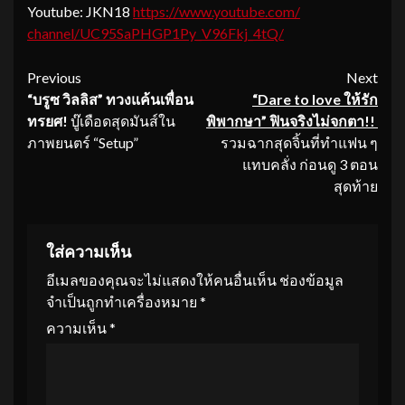
Youtube: JKN18
https://www.youtube.com/
channel/UC95SaPHGP1Py_V96Fkj_
4tQ/
Continue
Previous
Next
“บรูซ วิลลิส” ทวงแค้นเพื่อน
“
Dare to love
ให้รัก
Reading
ทรยศ
!
บู๊เดือดสุดมันส์ใน
พิพากษา” ฟินจริงไม่จกตา
!!
ภาพยนตร์ “Setup”
รวมฉากสุดจิ้นที่ทำแฟน ๆ
แทบคลั่ง ก่อนดู 3 ตอน
สุดท้าย
ใส่ความเห็น
อีเมลของคุณจะไม่แสดงให้คนอื่นเห็น
ช่องข้อมูล
จำเป็นถูกทำเครื่องหมาย
*
ความเห็น
*