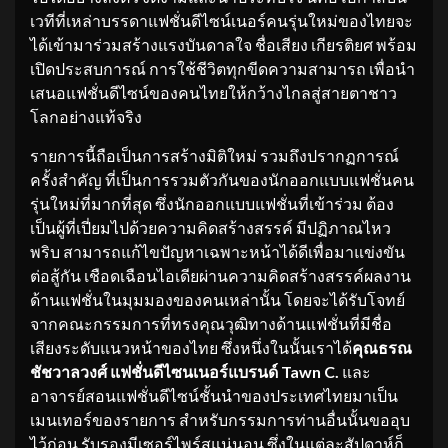
เวทีที่เหล่าบรรดาแฟชั่นดีไซน์เนอร์คนรุ่นใหม่ของไทยจะ
ได้เข้ามาร่วมสร้างแรงบันดาลใจ ชื่อเสียง เกียรติยศ พร้อม
เปิดประสบการณ์ การใช้ชีวิตทุกขีดความสามารถ เพื่อนำ
เสนอแฟชั่นดีไซน์ของคนไทยให้กว้างไกลสู่สายตาชาว
โลกอย่างแท้จริง
รายการนี้ถือเป็นการสร้างมิติใหม่ รวมถึงปรากฏการณ์
ครั้งสำคัญ ที่เป็นการรวมตัวกันของนักออกแบบแฟชั่นคน
รุ่นใหม่ที่มากที่สุด ซึ่งนักออกแบบแฟชั่นที่เข้าร่วม ต้อง
เป็นผู้ที่เปี่ยมไปด้วยความคิดสร้างสรรค์ มีปฏิภาณไหว
พริบ สามารถแก้ไขปัญหาเฉพาะหน้าได้ดีเพื่อมาแข่งขัน
ต่อสู้กัน เชือดเฉือนไอเดียผ่านความคิดสร้างสรรค์ผลงาน
ด้านแฟชั่นในมุมมองของคนเหล่านั้น โดยจะได้รับโจทย์
จากคณะกรรมการที่ทรงคุณวุฒิทางด้านแฟชั่นที่มีชื่อ
เสียงระดับแนวหน้าของไทย ซึ่งหนึ่งในนั้นเราได้
คุณธรณ
ชัชวาลวงศ์ แฟชั่นดีไซนเนอร์แบรนด์
Tawn C.
และ
อาจารย์สอนแฟชั่นดีไซน์ชั้นนำของประเทศไทยมาเป็น
เมนเทอร์ของรายการ สำหรับกรรมการท่านอื่นนั้นขออุบ
ไว้ก่อน รับรองมีเซอร์ไพร์สแน่นอน ซึ่งในแต่ละสัปดาห์ก็