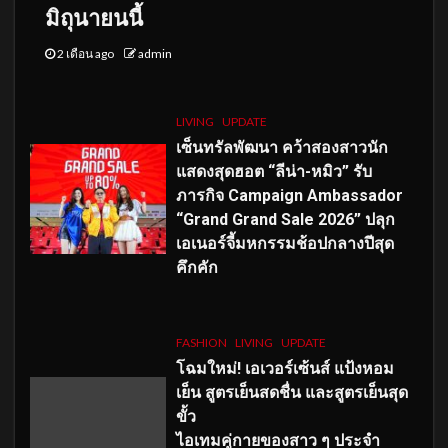
มิถุนายนนี้
2 เดือน ago
admin
LIVING
UPDATE
เซ็นทรัลพัฒนา คว้าสองสาวนัก
แสดงสุดฮอต “ลีน่า-หมิว” รับ
ภารกิจ Campaign Ambassador
“Grand Grand Sale 2026” ปลุก
เอเนอร์จี้มหกรรมช้อปกลางปีสุด
คึกคัก
FASHION
LIVING
UPDATE
โฉมใหม่
! เอเวอร์เซ้นส์ แป้งหอม
เย็น สูตรเย็นสดชื่น และสูตรเย็นสุด
ขั้ว
ไอเทมคู่กายของสาว ๆ ประจำ