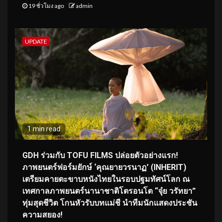
19 ชั่วโมง ago
admin
UPDATE
1 min read
GDH ร่วมกับ TOFU FILMS ปล่อยตัวอย่างแรก!
ภาพยนตร์ฟอร์มยักษ์ ‘คุณยายวรนาฏ’ (INHERIT)
เตรียมคายตะขาบหนังไทยในรอบปฐมทัศน์โลก ณ
เทศกาลภาพยนตร์นานาชาติโตรอนโต “จุ๋ย วรัทยา”
ทุ่มสุดชีวิต โกนหัวรับบทแม่ชี นำทีมนักแสดงประชัน
ความสยอง!