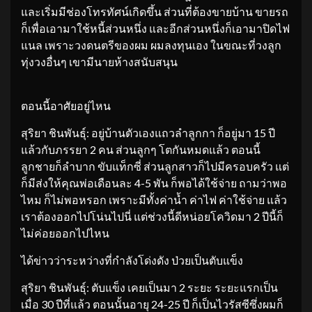
และเริ่มมีช่องโทรทัศน์เกิดขึ้น ส่วนที่ต้องขายบ้าน ขายรถ
ก็เพื่อเอามาใช้หนี้ส่วนหนึ่ง และอีกส่วนหนึ่งก็เอามาปิดไฟ
แนล เพราะวงดนตรีของผม ผมลงทุนเอง ในขณะที่วงลูก
ทุ่งวงอื่นๆ เขามีนายห้างสนับสนุน
ตอนนี้อาศัยอยู่ไหน
สุริยา ชินพันธุ์: อยู่บ้านตัวเองแถวลำลูกกา ก็อยู่มา 15 ปี
แล้วกับภรรยา 2 คน ส่วนลูกๆ โตกันหมดแล้ว ตอนนี้
ลูกชายก็ลำบาก ขับแท็กซี่ ส่วนลูกสาวก็ไปมีครอบครัว แต่
ก็มีส่งให้คุณพ่อเดือนละ 4-5 พัน ก็พอได้ใช้จ่าย ถามว่าพอ
ไหม ก็ไม่พอหรอก เพราะมีทั้งค่าน้ำ ค่าไฟ ค่าใช้จ่าย แล้ว
เราต้องออกไปโน่นไปนี่ แต่ช่วงนี้ดีหน่อยโควิดมา 2 ปีนี้ก็
ไม่ค่อยออกไปไหน
ได้ข่าวว่าระหว่างที่กำลังโด่งดัง ป่วยเป็นตับแข็ง
สุริยา ชินพันธุ์: ตับแข็ง เคยเป็นมา 2 ระยะ ระยะแรกเป็น
เมื่อ 30 ปีที่แล้ว ตอนนั้นอายุ 24-25 ปี ก็เป็นไวรัสซีซึ่งผมก็