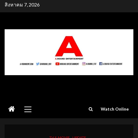
Skip
สิงหาคม 7, 2026
to
content
Primary
Watch Online
Menu
TV & MOVIE
UPDATE