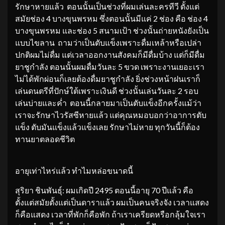
รักษาหายแล้ว ตอนนั้นเป็นช่วงที่ผมเล่นละครทีวี ตั้งแต่
สมัยช่อง 4 บางขุนพรหม ซึ่งตอนนั้นมีแค่ 2 ช่อง คือ ช่อง 4
บางขุนพรหม และช่อง 5 สนามเป้า ช่วงนั้นถ่ายหนังยังเป็น
แบบไขลาน ถามว่าเป็นตับแข็งเพราะดื่มเหล้าหรือเปล่า
ปกติผมไม่ดื่ม แต่เวลาออกงานสังคมก็มีดื่มบ้าง แต่ก็มีดื่ม
ยาชูกำลัง ตอนนั้นผมดื่มวันละ 5 ขวด เพราะงานเยอะเรา
ไม่ได้พักผ่อนก็เลยต้องดื่มยาชูกำลัง ยิ่งช่วงหน้าฝนเราก็
เล่นดนตรีที่ปักษ์ใต้เพราะเงินดี ช่วงนั้นเล่นวันละ 2 รอบ
เล่นบ่ายและค่ำ ตอนนี้กลายมาเป็นตับแข็งอีกครั้งแม้ว่า
เราจะรักษาไวรัสซีหายแล้ว แต่คุณหมอบอกว่าอาการตับ
แข็ง ตับมันแข็งแล้วแข็งเลย รักษาไม่หาย ทุกวันนี้ก็ต้อง
ทานยาตลอดชีวิต
อายุเท่าไหร่แล้ว ทำไมหล่อขนาดนี้
สุริยา ชินพันธุ์: ผมเกิดปี 2495 ตอนนี้อายุ 70 ปีแล้ว คือ
ตั้งแต่สมัยตั้งแต่เป็นดาราแล้ว ผมเป็นคนจริงจัง เวลาแสดง
ก็คือแสดง เวลาที่พักก็คือพัก ถ้าเราเครียดหรือกลุ้มใจเรา