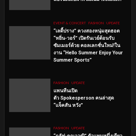
EVENT & CONCERT
FASHION
UPDATE
“เลดี้ปราง” ควงสองหนุ่มสุดฮอต
“หยิ่น-วอร์” เปิดรันเวย์ต้อนรับ
ซัมเมอร์ด้วย คอลเลกชั่นใหม่!ใน
งาน “Hello Summer Enjoy Your
Summer Sports”
FASHION
UPDATE
แพนทีนเปิด
ตัว
Spokesperson คนล่าสุด
“แจ็คสัน หวัง”
FASHION
UPDATE
“กลัฟ-คณาวุฒิ” ตัวแทนหนึ่งเดียว