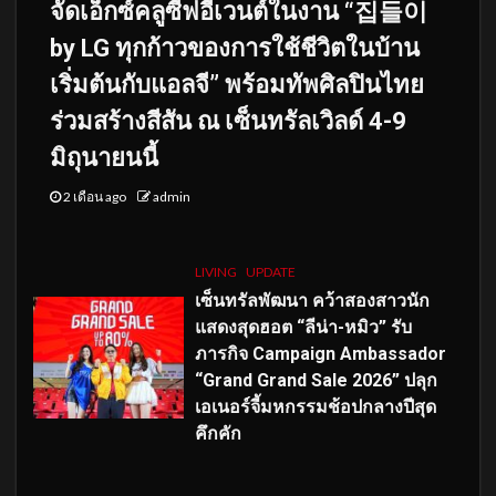
จัดเอ็กซ์คลูซีฟอีเวนต์ในงาน “집들이
by LG ทุกก้าวของการใช้ชีวิตในบ้าน
เริ่มต้นกับแอลจี” พร้อมทัพศิลปินไทย
ร่วมสร้างสีสัน ณ เซ็นทรัลเวิลด์ 4-9
มิถุนายนนี้
2 เดือน ago
admin
LIVING
UPDATE
เซ็นทรัลพัฒนา คว้าสองสาวนัก
แสดงสุดฮอต “ลีน่า-หมิว” รับ
ภารกิจ Campaign Ambassador
“Grand Grand Sale 2026” ปลุก
เอเนอร์จี้มหกรรมช้อปกลางปีสุด
คึกคัก