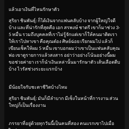
แล้วเอาเงินที่ไหนรักษาตัว
สุริยา ชินพันธุ์: ก็ได้เงินจากแฟนคลับบ้าง จากผู้ใหญ่ใจดี
บ้าง และที่น่ารักที่สุดคือ เอก สรพงษ์ ชาตรี เขาก็มาช่วง 3-
5 หมื่น รวมถึงบุคคลที่เราไม่รู้จักแต่เขาก็ให้คนมาติดเรา
ให้เราไปหาเขา คือคุณต๋อง ศิษย์ฉ่อย เรียกผมไป แล้วก็
เขียนเช็คให้ผม 5 หมื่น เขาบอกผมว่าเขาเป็นแฟนคลับคุณ
พ่อ เขาดูรายการแล้วสงสาร อย่าว่าอย่างโน้นอย่างนี้ผม
ขอช่วยค่ายา เราก็นำเงินเหล่านั้นมารักษาตัว เส้นเลือดตีบ
บ้าง ไวรัสช่วงระยะแรกบ้าง
มีน้อยใจกับชะตาชีวิตบ้างไหม
สุริยา ชินพันธุ์: มันก็มีลำบาก มีเซ็งในหน้าที่การงาน ส่วน
ใหญ่ก็เป็นเรื่องงาน
ภรรยาที่อยู่ด้วยทุกวันนี้เป็นคนที่สอง คนแรกเขาไปเมื่อ