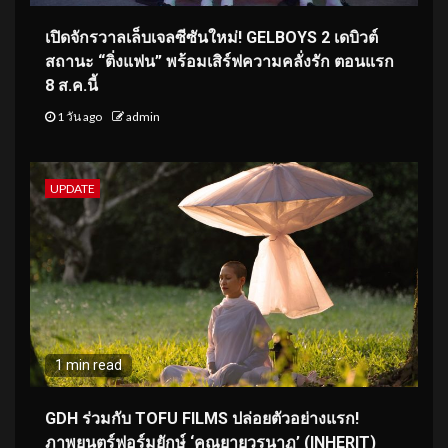
เปิดจักรวาลเล็บเจลซีซันใหม่! GELBOYS 2 เดบิวต์
สถานะ “ติ่งแฟน” พร้อมเสิร์ฟความคลั่งรัก ตอนแรก
8 ส.ค.นี้
1 วัน ago
admin
UPDATE
1 min read
GDH ร่วมกับ TOFU FILMS ปล่อยตัวอย่างแรก!
ภาพยนตร์ฟอร์มยักษ์ ‘คุณยายวรนาฏ’ (INHERIT)