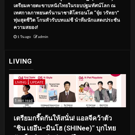
เตรียมคายตะขาบหนังไทยในรอบปฐมทัศน์โลก ณ
เทศกาลภาพยนตร์นานาชาติโตรอนโต “จุ๋ย วรัทยา”
ทุ่มสุดชีวิต โกนหัวรับบทแม่ชี นำทีมนักแสดงประชัน
ความสยอง!
1 วัน ago
admin
LIVING
LIVING
UPDATE
1 min read
เตรียมกรี๊ดกันให้สนั่น! แอลจีคว้าตัว
“ชิน เยอึน–มินโฮ (SHINee)” บุกไทย