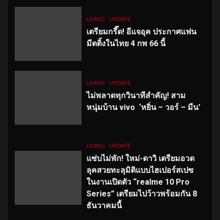
LIVING
UPDATE
เตรียมกรี๊ด! อีแจอุค ประกาศแฟน
มีตติ้งในไทย 4 กพ 66 นี้
LIVING
UPDATE
ไม่พลาดทุกวินาทีสำคัญ
! สาม
หนุ่มบ้าน vivo ‘หยิ่น – วอร์ – มีน’
LIVING
UPDATE
แซ่บไม่พัก! ใหม่-ดาวิ เตรียมอวด
ลุคสวยทะลุมิติแบบไฮเปอร์สเปซ
ในงานเปิดตัว “realme 10 Pro
Series” เตรียมไปว้าวพร้อมกัน 8
ธันวาคมนี้