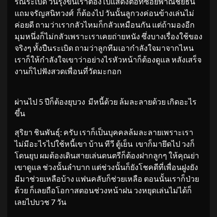
รณระเบิด วันรุ่งขึ้นเราต้องไปแสดงต่อที่ซอยพาณิชย์ธน
แถมจรัญสนิทวงศ์ ก็ต้องไป วันนั้นลูกวงค่อนข้างเล่นไม่
ค่อยดี ถามว่าเรากลัวไหมก็กลัวเหมือนกัน แต่ถ้ามองอีก
มุมหนึ่งก็ไม่กลัวเพราะเราเคยถ่ายหนัง ซึ่งบางเรื่องใช้ของ
จริงๆ ทั้งปืนระเบิด ถามว่าลูกทีมเอากำลังใจมาจากไหน
เราก็ให้กำลังใจเขาว่าอย่างไรหัวหน้าก็ต้องดูแล หลังเสร็จ
งานก็ไปฟังสวดเพื่อนที่วัดมะกอก
ผ่านไป 5 ปีก็ต้องยุบวง มีหนี้ด้วย ล้มละลายด้วย เกิดอะไร
ขึ้น
สุริยา ชินพันธุ์: ครับ เราก็เป็นบุคคลล้มละลายเพราะเรา
ไม่มีอะไรไปใช้หนี้เขา บ้าน ทีวี ตู้เย็น เขาก็มายึดไป วงก็
โดนยุบ ผมต้องเดินสายเล่นดนตรีก็ต้องฝากลูกๆ ให้คุณย่า
เขาดูแล ช่วงนั้นลำบาก แต่ช่วงนั้นก็ยังโชคดีที่เพื่อนฝูงยัง
มีมาช่วยเหลือบ้าง แฟนคลับก็ช่วยเหลือ ตอนนั้นเราก็ป่วย
ด้วย ก็เลยถือโอกาสตอนช่วงหน้าฝน วงหยุดเล่นไม่ได้ก็
เลยไปบวช 7 วัน