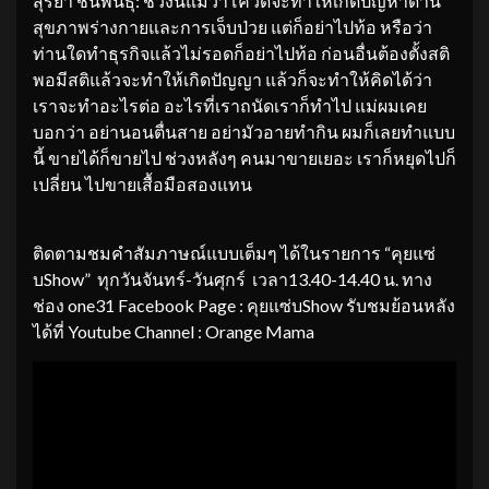
สุริยา ชินพันธุ์: ช่วงนี้แม้ว่าโควิดจะทำให้เกิดปัญหาด้าน
สุขภาพร่างกายและการเจ็บป่วย แต่ก็อย่าไปท้อ หรือว่า
ท่านใดทำธุรกิจแล้วไม่รอดก็อย่าไปท้อ ก่อนอื่นต้องตั้งสติ
พอมีสติแล้วจะทำให้เกิดปัญญา แล้วก็จะทำให้คิดได้ว่า
เราจะทำอะไรต่อ อะไรที่เราถนัดเราก็ทำไป แม่ผมเคย
บอกว่า อย่านอนตื่นสาย อย่ามัวอายทำกิน ผมก็เลยทำแบบ
นี้ ขายได้ก็ขายไป ช่วงหลังๆ คนมาขายเยอะ เราก็หยุดไปก็
เปลี่ยน ไปขายเสื้อมือสองแทน
ติดตามชมคำสัมภาษณ์แบบเต็มๆ ได้ในรายการ “คุยแซ่
บShow” ทุกวันจันทร์-วันศุกร์ เวลา13.40-14.40 น. ทาง
ช่อง one31 Facebook Page : คุยแซ่บShow รับชมย้อนหลัง
ได้ที่ Youtube Channel : Orange Mama