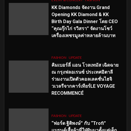
KK Diamonds จัดงาน Grand
Opening KK Diamond & KK
Birth Day Gala Dinner โดย CEO
“คุณกุ๊กไก่ รวิสรา” จัดงานโชว์
เครื่องเพชรมูลค่าหลายล้านบาท
FASHION
UPDATE
คิมเบอร์ลี่ แอน โวลเทมัส เฉิดฉาย
ณ กรุงฟลอเรนซ์ ประเทศอิตาลี
ร่วมงานเปิดตัวคอลเลคชั่นไฮจิ
วเวลรีจากคาร์เทียร์LE VOYAGE
RECOMMENCÉ
FASHION
UPDATE
“ฟอร์ด ฐิติพงษ์” กับ “Trofi”
แบรนด์เสื้อผ้าที่ใฝ่ฝันมาตั้งแต่เด็ก