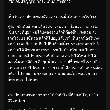
เรียนจบปริญญามาก็จะได้เป็นราชการ
เห็นว่าเคยไปขายของมือสอง ตอนนั้นไปขายอะไรบ้าง
สุริยา ชินพันธุ์: ตอนนั้นไปขายรองเท้ามือสอง ถามว่าไม่
เขิน ช่วงที่บูมๆ ผมได้แต่ลงรถแล้วก็ต้องขึ้นโรงแรม ลง
จากโรงแรมขึ้นรถ แล้วก็ไปอยู่หลังเวที เห็นลูกน้องในวง
ออกไปเดินกินขนมจีน ไปกินก๋วยเตี๋ยว เราอยากออกไปก็
ออกไม่ได้ อิจฉาเขา เพราะเราเป็นหัวหน้าและเป็นดารา
ถามว่าตอนไปขายรองเท้ามือสอง คนจำได้ไหม จำได้
ตอนนั้นขายดีด้วย คือยุคนั้นเราต้องไปซื้อของที่โรงเกลือ
เอารถกระบะไปเหมามาขาย เราก็เลือกรองเท้าแบรนด์เน
มดังๆ ไปขายตามคลองถม ตลาดดอนเมือง คลองสามวา
มีตลาดเราไปหมด
ผ่านปัญหามาหลากหลายให้กำลังใจ ที่กำลังมีปัญหาใน
ชีวิตหน่อย