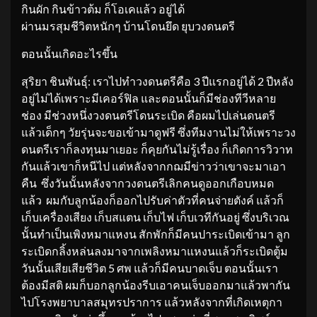
กินผัก กินข้าวต้ม ก็โอเคแล้ว อยู่ได้
ผ่านมรสุมชีวิตหนักๆ บ้านโดนยึด ยุบวงดนตรี
ตอนนั้นเกิดอะไรขึ้น
สุริยา ชินพันธุ์: เราไปทำวงดนตรีคือ 3 ปีแรกอยู่ได้ 2 ปีหลัง
อยู่ไม่ได้เพราะมีเคอร์ฟิล และตอนนั้นก็มีช่องทีวีหลาย
ช่อง มีช่วงหนึ่งวงดนตรีโดนระเบิด คือผมไปเล่นดนตรี
แล้วเด็กๆ วัยรุ่นจะขอเข้ามาดูฟรี ซึ่งทีมงานไม่ให้เพราะวง
ดนตรีเราก็ลงทุนมาเยอะ ก็คุยกันไม่รู้เรื่อง ก็เกิดการวิวาท
กันแล้วเขาก็หนีไป แต่หลังจากกฌมีข่าวว่าเขาจะมาเอา
คืน ซึ่งวันนั้นหลังจากวงดนตรีเลิกคนดูออกเกือบหมด
แล้ว ผมกับลูกน้องก็ออกไปรับค่าตัวที่คนจ่ายตังค์ แล้วก็
เก็บเครื่องเสียง เก็บสแตน เก็บไฟ เก็บเวทีกันอยู่ ซึ่งบริเวณ
นั้นทำเป็นเพิงหมาแหงน สักพักก็มีคนปาระเบิดเข้ามา ลูก
ระเบิดกลิ้งหล่นลงมาจากเพลิงหมาแหงนแล้วก็ระเบิดตู้ม
วันนั้นเสียเสียชีวิต 5 ศพ แล้วก็มีคนบาดเจ็บ ตอนนั้นเรา
ต้องมีสติ ผมก็บอกลูกน้องรีบเอาคนเจ็บออกมาแล้วพากัน
ไปโรงพยาบาลสมุทรปราการ แล้วหลังจากที่เกิดเหตุกา