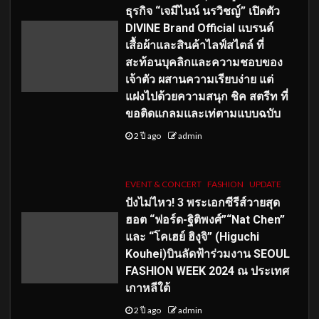
ธุรกิจ “เจมีไนน์ นรวิชญ์” เปิดตัว
DIVINE Brand Official แบรนด์
เสื้อผ้าและสินค้าไลฟ์สไตล์ ที่
สะท้อนบุคลิกและความชอบของ
เจ้าตัว ผสานความเรียบง่าย แต่
แฝงไปด้วยความสนุก ชิค สตรีท ที่
ขอติดแกลมและเท่ตามแบบฉบับ
2 ปี ago
admin
EVENT & CONCERT
FASHION
UPDATE
ปังไม่ไหว! 3 พระเอกซีรีส์วายสุด
ฮอต “ฟอร์ด-ฐิติพงศ์”“Nat Chen”
และ “โคเฮย์ ฮิงุจิ” (Higuchi
Kouhei)บินลัดฟ้าร่วมงาน SEOUL
FASHION WEEK 2024 ณ ประเทศ
เกาหลีใต้
2 ปี ago
admin