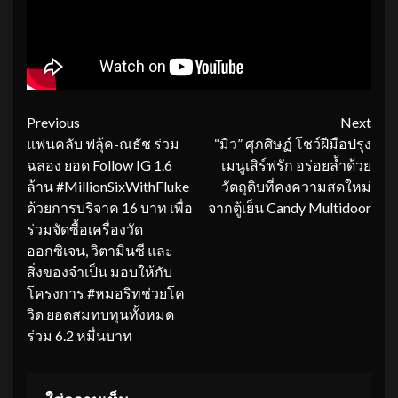
Continue
Previous
Next
แฟนคลับ ฟลุ้ค-ณธัช ร่วม
“มิว” ศุภศิษฏ์ โชว์ฝีมือปรุง
Reading
ฉลอง ยอด Follow IG 1.6
เมนูเสิร์ฟรัก อร่อยล้ำด้วย
ล้าน #MillionSixWithFluke
วัตถุดิบที่คงความสดใหม่
ด้วยการบริจาค 16 บาท เพื่อ
จากตู้เย็น Candy Multidoor
ร่วมจัดซื้อเครื่องวัด
ออกซิเจน, วิตามินซี และ
สิ่งของจำเป็น มอบให้กับ
โครงการ #หมอริทช่วยโค
วิด ยอดสมทบทุนทั้งหมด
ร่วม 6.2 หมื่นบาท