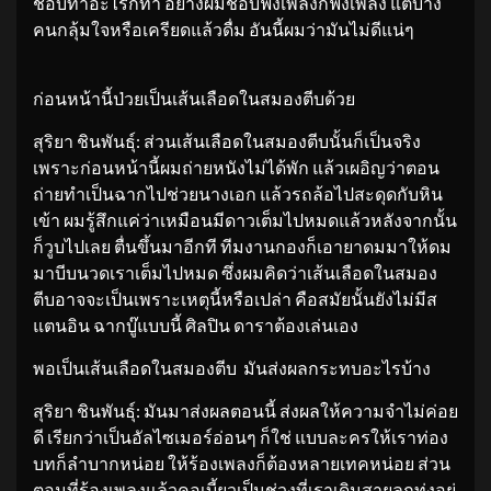
ชอบทำอะไรก็ทำ อย่างผมชอบฟังเพลงก็ฟังเพลง แต่บาง
คนกลุ้มใจหรือเครียดแล้วดื่ม อันนี้ผมว่ามันไม่ดีแน่ๆ
ก่อนหน้านี้ป่วยเป็นเส้นเลือดในสมองตีบด้วย
สุริยา ชินพันธุ์: ส่วนเส้นเลือดในสมองตีบนั้นก็เป็นจริง
เพราะก่อนหน้านี้ผมถ่ายหนังไม่ได้พัก แล้วเผอิญว่าตอน
ถ่ายทำเป็นฉากไปช่วยนางเอก แล้วรถล้อไปสะดุดกับหิน
เข้า ผมรู้สึกแค่ว่าเหมือนมีดาวเต็มไปหมดแล้วหลังจากนั้น
ก็วูบไปเลย ตื่นขึ้นมาอีกที ทีมงานกองก็เอายาดมมาให้ดม
มาบีบนวดเราเต็มไปหมด ซึ่งผมคิดว่าเส้นเลือดในสมอง
ตีบอาจจะเป็นเพราะเหตุนี้หรือเปล่า คือสมัยนั้นยังไม่มีส
แตนอิน ฉากบู๊แบบนี้ ศิลปิน ดาราต้องเล่นเอง
พอเป็นเส้นเลือดในสมองตีบ มันส่งผลกระทบอะไรบ้าง
สุริยา ชินพันธุ์: มันมาส่งผลตอนนี้ ส่งผลให้ความจำไม่ค่อย
ดี เรียกว่าเป็นอัลไซเมอร์อ่อนๆ ก็ใช่ แบบละครให้เราท่อง
บทก็ลำบากหน่อย ให้ร้องเพลงก็ต้องหลายเทคหน่อย ส่วน
ตอนที่ร้องเพลงแล้วคอเบี้ยวเป็นช่วงที่เราเดินสายลูกทุ่งอยู่