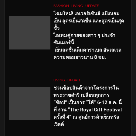
FASHION
LIVING
UPDATE
โฉมใหม่
! เอเวอร์เซ้นส์ แป้งหอม
เย็น สูตรเย็นสดชื่น และสูตรเย็นสุด
ขั้ว
ไอเทมคู่กายของสาว ๆ ประจำ
ซัมเมอร์นี้
เย็นสดชื่นเต็มคาราเบล อัพเลเวล
ความหอมยาวนาน
8
ชม.
LIVING
UPDATE
ชวนช้อปสินค้าจากโครงการใน
พระราชดำริ เปลี่ยนทุกการ
“ช้อป” เป็นการ “ให้” 6-12 ธ.ค. นี้
ที่ งาน “The Royal Gift Festival
ครั้งที่ 4” ณ ศูนย์การค้าเซ็นทรัล
เวิลด์