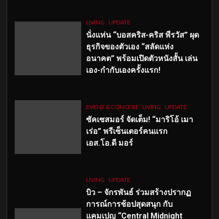
LIVING
UPDATE
นั่งแท่น “บอสคริส-คริส พีรวัส” ผุด
ธุรกิจของตัวเอง “สลัดแห่ง
อนาคต” พร้อมเปิดตัวหนังสั้น เล่น
เอง-กำกับเองครั้งแรก!
EVENT & CONCERT
LIVING
UPDATE
ซัคเซสมอร์ จัดเต็ม
!
“มาริโอ้ เมา
เร่อ” พรีเซ็นเตอร์คนแรก
เอส
.โอ.ดี มอร์
LIVING
UPDATE
บิว – จักรพันธ์ ร่วมสร้างปรากฏ
การณ์การช้อปสุดสนุก กับ
แคมเปญ “Central Midnight