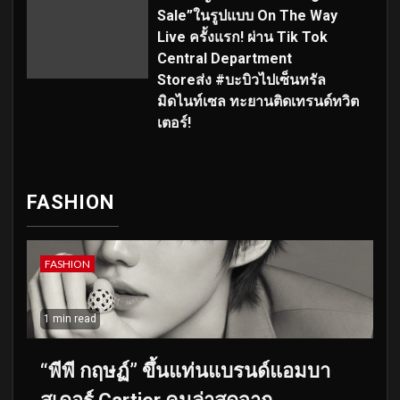
Sale”ในรูปแบบ On The Way
Live ครั้งแรก! ผ่าน Tik Tok
Central Department
Storeส่ง #บะบิวไปเซ็นทรัล
มิดไนท์เซล ทะยานติดเทรนด์ทวิต
เตอร์!
FASHION
FASHION
1 min read
“พีพี กฤษฏ์” ขึ้นแท่นแบรนด์แอมบา