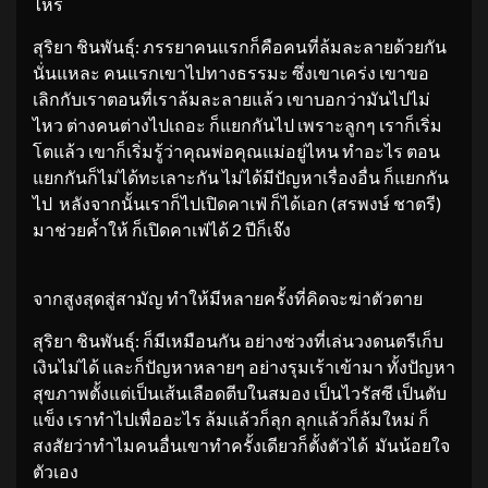
ไหร่
สุริยา ชินพันธุ์: ภรรยาคนแรกก็คือคนที่ล้มละลายด้วยกัน
นั่นแหละ คนแรกเขาไปทางธรรมะ ซึ่งเขาเคร่ง เขาขอ
เลิกกับเราตอนที่เราล้มละลายแล้ว เขาบอกว่ามันไปไม่
ไหว ต่างคนต่างไปเถอะ ก็แยกกันไป เพราะลูกๆ เราก็เริ่ม
โตแล้ว เขาก็เริ่มรู้ว่าคุณพ่อคุณแม่อยู่ไหน ทำอะไร ตอน
แยกกันก็ไม่ได้ทะเลาะกัน ไม่ได้มีปัญหาเรื่องอื่น ก็แยกกัน
ไป หลังจากนั้นเราก็ไปเปิดคาเฟ่ ก็ได้เอก (สรพงษ์ ชาตรี)
มาช่วยค้ำให้ ก็เปิดคาเฟ่ได้ 2 ปีก็เจ๊ง
จากสูงสุดสู่สามัญ ทำให้มีหลายครั้งที่คิดจะฆ่าตัวตาย
สุริยา ชินพันธุ์: ก็มีเหมือนกัน อย่างช่วงที่เล่นวงดนตรีเก็บ
เงินไม่ได้ และก็ปัญหาหลายๆ อย่างรุมเร้าเข้ามา ทั้งปัญหา
สุขภาพตั้งแต่เป็นเส้นเลือดตีบในสมอง เป็นไวรัสซี เป็นตับ
แข็ง เราทำไปเพื่ออะไร ล้มแล้วก็ลุก ลุกแล้วก็ล้มใหม่ ก็
สงสัยว่าทำไมคนอื่นเขาทำครั้งเดียวก็ตั้งตัวได้ มันน้อยใจ
ตัวเอง