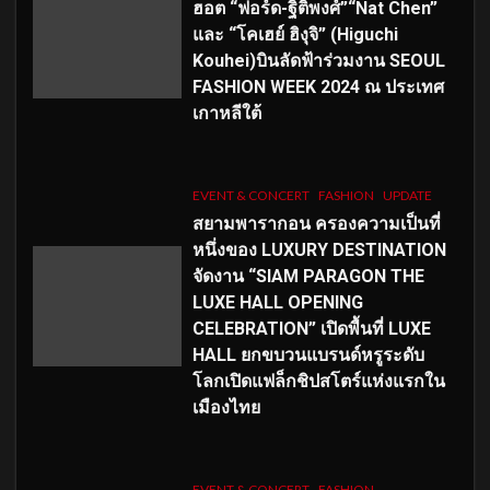
ฮอต “ฟอร์ด-ฐิติพงศ์”“Nat Chen”
และ “โคเฮย์ ฮิงุจิ” (Higuchi
Kouhei)บินลัดฟ้าร่วมงาน SEOUL
FASHION WEEK 2024 ณ ประเทศ
เกาหลีใต้
EVENT & CONCERT
FASHION
UPDATE
สยามพารากอน ครองความเป็นที่
หนึ่งของ LUXURY DESTINATION
จัดงาน “SIAM PARAGON THE
LUXE HALL OPENING
CELEBRATION” เปิดพื้นที่ LUXE
HALL ยกขบวนแบรนด์หรูระดับ
โลกเปิดแฟล็กชิปสโตร์แห่งแรกใน
เมืองไทย
EVENT & CONCERT
FASHION