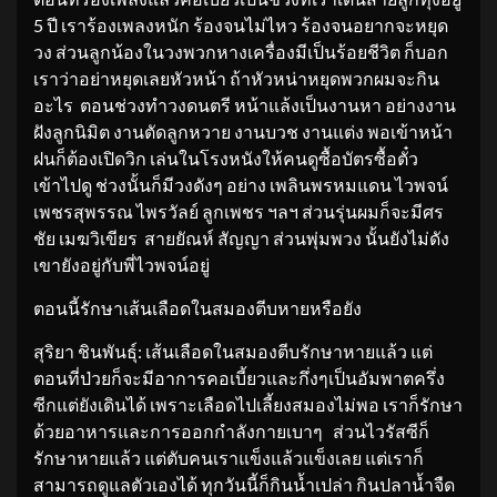
5 ปี เราร้องเพลงหนัก ร้องจนไม่ไหว ร้องจนอยากจะหยุด
วง ส่วนลูกน้องในวงพวกหางเครื่องมีเป็นร้อยชีวิต ก็บอก
เราว่าอย่าหยุดเลยหัวหน้า ถ้าหัวหน่าหยุดพวกผมจะกิน
อะไร ตอนช่วงทำวงดนตรี หน้าแล้งเป็นงานหา อย่างงาน
ฝังลูกนิมิต งานตัดลูกหวาย งานบวช งานแต่ง พอเข้าหน้า
ฝนก็ต้องเปิดวิก เล่นในโรงหนังให้คนดูซื้อบัตรซื้อตั๋ว
เข้าไปดู ช่วงนั้นก็มีวงดังๆ อย่าง เพลินพรหมแดน ไวพจน์
เพชรสุพรรณ ไพรวัลย์ ลูกเพชร ฯลฯ ส่วนรุ่นผมก็จะมีศร
ชัย เมฆวิเขียร สายยัณห์ สัญญา ส่วนพุ่มพวง นั้นยังไม่ดัง
เขายังอยู่กับพี่ไวพจน์อยู่
ตอนนี้รักษาเส้นเลือดในสมองตีบหายหรือยัง
สุริยา ชินพันธุ์: เส้นเลือดในสมองตีบรักษาหายแล้ว แต่
ตอนที่ป่วยก็จะมีอาการคอเบี้ยวและกึ่งๆเป็นอัมพาตครึ่ง
ซีกแต่ยังเดินได้ เพราะเลือดไปเลี้ยงสมองไม่พอ เราก็รักษา
ด้วยอาหารและการออกกำลังกายเบาๆ ส่วนไวรัสซีก็
รักษาหายแล้ว แต่ตับคนเราแข็งแล้วแข็งเลย แต่เราก็
สามารถดูแลตัวเองได้ ทุกวันนี้ก็กินน้ำเปล่า กินปลาน้ำจืด