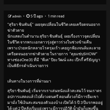
5 ปี ago
admin
1 min read
“สุริยา ชินพันธุ์” เผยจุดเปลี่ยนในชีวิต เคยเครียดจนอยาก
ฆ่าตัวตาย
นักแสดงในตำนาน สุริยา ชินพันธุ์ เผยเรื่องราวจุดเปลี่ยน
ในชีวิต จากพระเอกดาวรุ่งสู่ดาวร่วงในช่วงข้ามคืน
เพราะป่วยหนักหลายโรครุมเร้า เคยถูกฟ้องจนล้มละลาย
เครียดจนอยากฆ่าตัวตาย ในรายการ “คุยแซ่บSHOW”
ทางช่องOne31 ที่มี “พีเค” ปิยะวัฒน์ และ เป๊กกี้ ศรีธัญญา
เป็นพิธีกรดำเนินรายการ
เส้นทางในวงการที่ผ่านมา
สุริยา ชินพันธุ์: เริ่มจากเราเล่นหนังแล้วสะสมไว้ จนเราดร
อปการแสดงแล้วไปตั้งวงดนตรี ตอนตั้งวงก็มีการยืมเขา
มามั่ง ใช้เงินสะสมของตัวเองบ้าง เปิดได้ 5 ปี 3 ปีแรกพออยู่
ได้ แต่ 2 ปีหลังเริ่มแย่ เพราะมีการปฎิวัติ น้ำมันก็แพงขึ้น