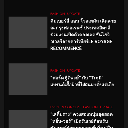
FASHION
UPDATE
คิมเบอร์ลี่ แอน โวลเทมัส เฉิดฉาย
ณ กรุงฟลอเรนซ์ ประเทศอิตาลี
ร่วมงานเปิดตัวคอลเลคชั่นไฮจิ
วเวลรีจากคาร์เทียร์LE VOYAGE
RECOMMENCÉ
FASHION
UPDATE
“ฟอร์ด ฐิติพงษ์” กับ “Trofi”
แบรนด์เสื้อผ้าที่ใฝ่ฝันมาตั้งแต่เด็ก
EVENT & CONCERT
FASHION
UPDATE
“เลดี้ปราง” ควงสองหนุ่มสุดฮอต
“หยิ่น-วอร์” เปิดรันเวย์ต้อนรับ