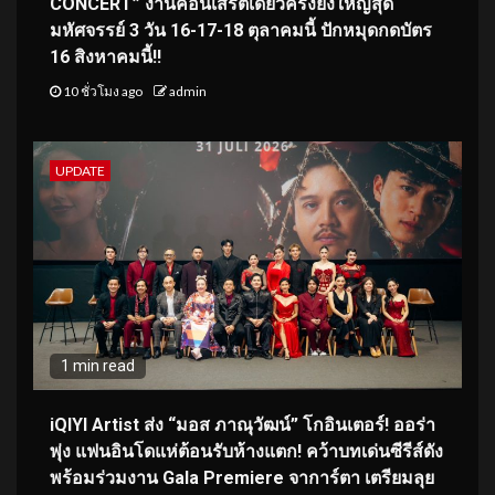
CONCERT” งานคอนเสิร์ตเดี่ยวครั้งยิ่งใหญ่สุด
มหัศจรรย์ 3 วัน 16-17-18 ตุลาคมนี้ ปักหมุดกดบัตร
16 สิงหาคมนี้!!
10 ชั่วโมง ago
admin
UPDATE
1 min read
iQIYI Artist ส่ง “มอส ภาณุวัฒน์” โกอินเตอร์! ออร่า
พุ่ง แฟนอินโดแห่ต้อนรับห้างแตก! คว้าบทเด่นซีรีส์ดัง
พร้อมร่วมงาน Gala Premiere จาการ์ตา เตรียมลุย