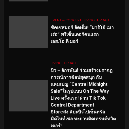
EVENT & CONCERT
LIVING
UPDATE
ซัคเซสมอร์ จัดเต็ม
!
“มาริโอ้ เมา
เร่อ” พรีเซ็นเตอร์คนแรก
เอส
.โอ.ดี มอร์
LIVING
UPDATE
บิว – จักรพันธ์ ร่วมสร้างปรากฏ
การณ์การช้อปสุดสนุก กับ
แคมเปญ “Central Midnight
Sale”ในรูปแบบ On The Way
Live ครั้งแรก! ผ่าน Tik Tok
Central Department
Storeส่ง #บะบิวไปเซ็นทรัล
มิดไนท์เซล ทะยานติดเทรนด์ทวิต
เตอร์!