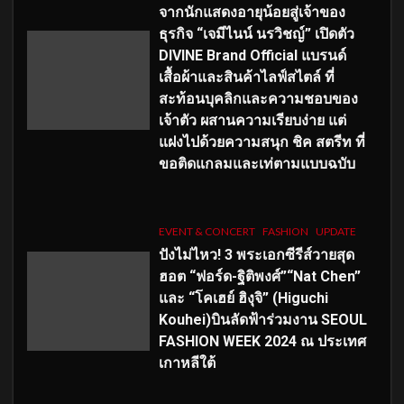
จากนักแสดงอายุน้อยสู่เจ้าของ
ธุรกิจ “เจมีไนน์ นรวิชญ์” เปิดตัว
DIVINE Brand Official แบรนด์
เสื้อผ้าและสินค้าไลฟ์สไตล์ ที่
สะท้อนบุคลิกและความชอบของ
เจ้าตัว ผสานความเรียบง่าย แต่
แฝงไปด้วยความสนุก ชิค สตรีท ที่
ขอติดแกลมและเท่ตามแบบฉบับ
EVENT & CONCERT
FASHION
UPDATE
ปังไม่ไหว! 3 พระเอกซีรีส์วายสุด
ฮอต “ฟอร์ด-ฐิติพงศ์”“Nat Chen”
และ “โคเฮย์ ฮิงุจิ” (Higuchi
Kouhei)บินลัดฟ้าร่วมงาน SEOUL
FASHION WEEK 2024 ณ ประเทศ
เกาหลีใต้