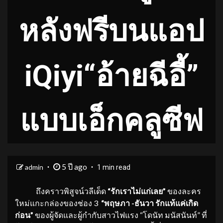
หลังฟรีบนแอป
iQiyi“อ้ายฉีอี้”
แบบเอ็กคลูซีฟ
5 ปี ago
admin
1 min read
ถึงคราวพิสูจน์วลีเด็ด
“รักเราไม่แก่เลย”
ของละคร
ใหม่แกะกล่องของช่อง 3
“พฤษภา -ธันวา รักแท้แค่เกิด
ก่อน”
ของผู้จัดและผู้กำกับสาวไฟแรง “โดนัท มนัสนันท์” ที่