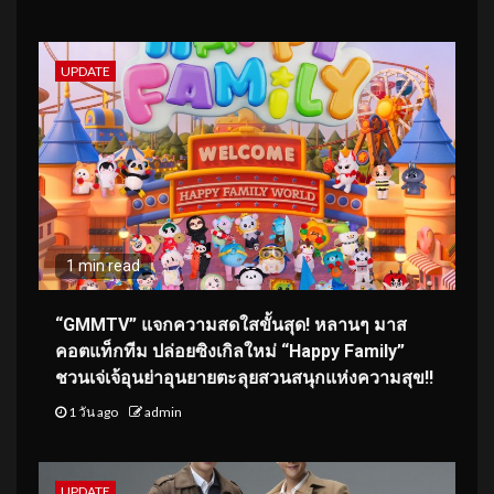
UPDATE
1 min read
“GMMTV” แจกความสดใสขั้นสุด! หลานๆ มาส
คอตแท็กทีม ปล่อยซิงเกิลใหม่ “Happy Family”
ชวนเจ่เจ้อุนย่าอุนยายตะลุยสวนสนุกแห่งความสุข!!
1 วัน ago
admin
UPDATE