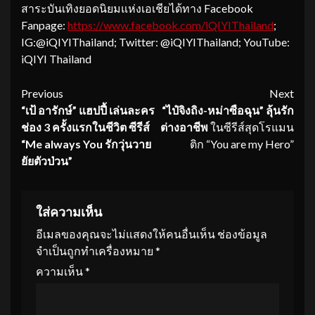
สาระบันเทิงยอดนิยมแห่งเอเชียได้ทาง Facebook
Fanpage:
https://www.facebook.
com/iQIYIThailand
;
IG:@iQIYIThailand; Twitter: @iQIYIThailand; YouTube:
iQIYI Thailand
Continue
Previous
Next
“
เป้ อารักษ์
” แฮปปี้ เล่นละคร
“ไป๋จิงถิง
-หม่าซือฉุน” ลุ้นรัก
Reading
ช่อง 3 ครั้งแรกในชีวิต ซีรีส์
ต่างอาชีพ
ในซีรีส์สุดโรแมน
“Me always You รักวุ่นวาย
ติก “You are my Hero”
ยัยตัวป่วน”
ใส่ความเห็น
อีเมลของคุณจะไม่แสดงให้คนอื่นเห็น
ช่องข้อมูล
จำเป็นถูกทำเครื่องหมาย
*
ความเห็น
*