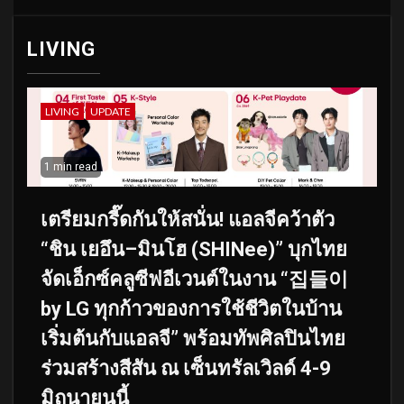
LIVING
LIVING
UPDATE
1 min read
เตรียมกรี๊ดกันให้สนั่น! แอลจีคว้าตัว
“ชิน เยอึน–มินโฮ (SHINee)” บุกไทย
จัดเอ็กซ์คลูซีฟอีเวนต์ในงาน “집들이
by LG ทุกก้าวของการใช้ชีวิตในบ้าน
เริ่มต้นกับแอลจี” พร้อมทัพศิลปินไทย
ร่วมสร้างสีสัน ณ เซ็นทรัลเวิลด์ 4-9
มิถุนายนนี้