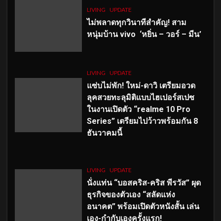
LIVING
UPDATE
ไม่พลาดทุกวินาทีสำคัญ
! สาม
หนุ่มบ้าน vivo ‘หยิ่น – วอร์ – มีน’
LIVING
UPDATE
แซ่บไม่พัก! ใหม่-ดาวิ เตรียมอวด
ลุคสวยทะลุมิติแบบไฮเปอร์สเปซ
ในงานเปิดตัว “realme 10 Pro
Series” เตรียมไปว้าวพร้อมกัน 8
ธันวาคมนี้
LIVING
UPDATE
นั่งแท่น “บอสคริส-คริส พีรวัส” ผุด
ธุรกิจของตัวเอง “สลัดแห่ง
อนาคต” พร้อมเปิดตัวหนังสั้น เล่น
เอง-กำกับเองครั้งแรก!