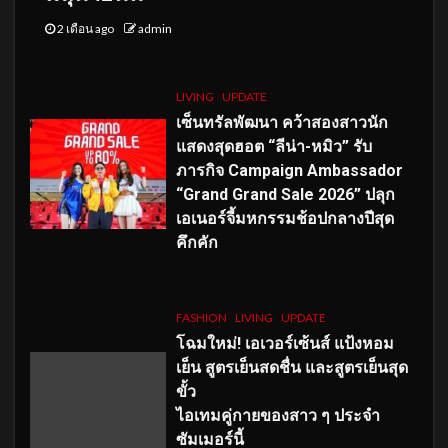
2 เดือน ago
admin
LIVING
UPDATE
เซ็นทรัลพัฒนา คว้าสองสาวนัก
แสดงสุดฮอต “ลีน่า-หมิว” รับ
ภารกิจ Campaign Ambassador
“Grand Grand Sale 2026” ปลุก
เอเนอร์จี้มหกรรมช้อปกลางปีสุด
คึกคัก
FASHION
LIVING
UPDATE
โฉมใหม่
! เอเวอร์เซ้นส์ แป้งหอม
เย็น สูตรเย็นสดชื่น และสูตรเย็นสุด
ขั้ว
ไอเทมคู่กายของสาว ๆ ประจำ
ซัมเมอร์นี้