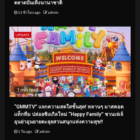
ตลาดบันเทิงนานาชาติ
11 ชั่วโมง ago
admin
UPDATE
1 min read
“GMMTV” แจกความสดใสขั้นสุด! หลานๆ มาสคอต
แท็กทีม ปล่อยซิงเกิลใหม่ “Happy Family” ชวนเจ่เจ้
อุนย่าอุนยายตะลุยสวนสนุกแห่งความสุข!!
1 วัน ago
admin