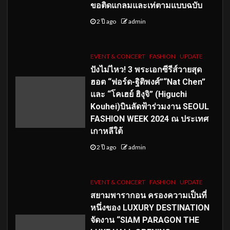
ขอติดแกลมและเท่ตามแบบฉบับ
2 ปี ago
admin
EVENT & CONCERT
FASHION
UPDATE
ปังไม่ไหว! 3 พระเอกซีรีส์วายสุด
ฮอต “ฟอร์ด-ฐิติพงศ์”“Nat Chen”
และ “โคเฮย์ ฮิงุจิ” (Higuchi
Kouhei)บินลัดฟ้าร่วมงาน SEOUL
FASHION WEEK 2024 ณ ประเทศ
เกาหลีใต้
2 ปี ago
admin
EVENT & CONCERT
FASHION
UPDATE
สยามพารากอน ครองความเป็นที่
หนึ่งของ LUXURY DESTINATION
จัดงาน “SIAM PARAGON THE