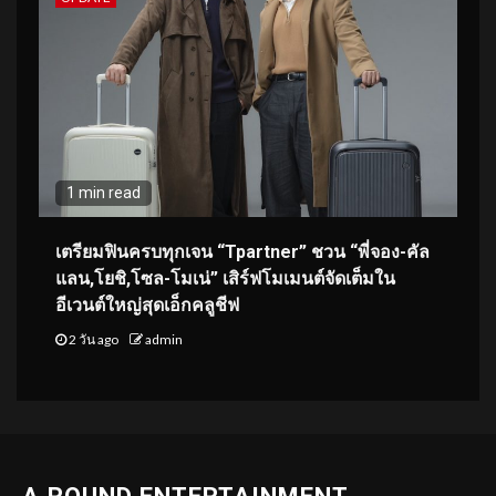
1 min read
เตรียมฟินครบทุกเจน “Tpartner” ชวน “พี่จอง-คัล
แลน,โยชิ,โซล-โมเน่” เสิร์ฟโมเมนต์จัดเต็มใน
อีเวนต์ใหญ่สุดเอ็กคลูชีฟ
2 วัน ago
admin