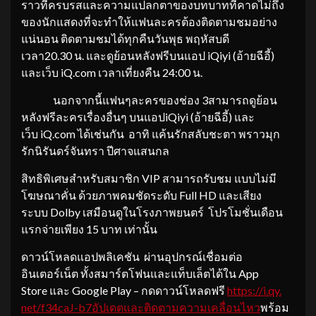
ราวที่ครบรสและความแปลกตาของบทบาทที่คาดไม่ถึง
ของนักแสดงที่จะทำให้แฟนละครต้องติดตามชมอย่าง
แน่นอน ติดตามชมได้ทุกคืนวันพุธ พฤหัสบดี
เวลา20.30 น. และดูย้อนหลังฟรีบนแอป iQiyi (อ้ายฉีอี้)
และเว็บ iQ.com เวลาเที่ยงคืน 24:00 น.
นอกจากนี้แฟนๆละครของช่อง 3สามารถดูย้อน
หลังฟรีละครเรื่องอื่นๆ บนแอปiQiyi (อ้ายฉีอี้) และ
เว็บ iQ.com ได้เช่นกัน อาทิ แค้นรักสลับชะตา พราวมุก
รักนิรันดร์จันทรา ปีศาจแสนกล
สิทธิพิเศษสำหรับสมาชิก VIP สามารถรับชม แบบไม่มี
โฆษณาคั่น ด้วยภาพคมชัดระดับ Full HD และเสียง
ระบบ Dolby เสมือนดูในโรงภาพยนตร์ โปรโมชั่นเดือน
แรกจ่ายเพียง 15 บาท เท่านั้น
ดาวน์โหลดแอปพลิเคชัน ผ่านอุปกรณ์เชื่อมต่อ
อินเตอร์เน็ต ทั้งสมาร์ตโฟนและแท็บเล็ตได้ใน App
Store และ Google Play – กดดาวน์โหลดฟรี
https://i.qy.
net/f34caJ-b7อัปเดตและติ
ดตามความเคลื่อนไหว
พร้อม