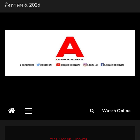
Skip
สิงหาคม 6, 2026
to
content
Primary
Watch Online
Menu
TV & MOVIE
UPDATE