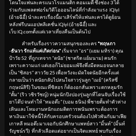
โดนใจแฟนละครแนวโรแมนติก คอมเมดี้ ซึ่งช่อง 3 ได้
ร่วมกับแพลตฟอร์มวิดีโอออนไลน์ที่กำลังมาแรง iQiyi
(อ้ายฉีอี้) นำละครเรื่องนี้มาเสิร์ฟให้แฟนละครได้ดูย้อน
หลังฟรีบนแอปพลิเคชั่น iQiyi (อ้ายฉีอี้) และ
เว็บ iQ.comตั้งแต่เวลาเที่ยงคืนเป็นต้นไป
สำหรับเรื่องราวความสนุกของละคร
“พฤษภา
-ธันวา รักแท้แค่เกิดก่อน”
เริ่มจาก “อร” (แยม มทิรา) คุณ
ป้าวัย 52 ที่ถูกเทจาก “ดนัย” (ชาตริต แย้มนาม) คนรัก
เพราะความแก่ แต่เธอก็ไม่ยอมแพ้จึงพึ่งมีดหมอจนกลาย
เป็น “ซิสอร” สาววัย 25 เพื่อหวังจะมัดใจดนัยอีกครั้งแต่
กลายเป็นว่า ดนัยกลับไปสนใจสาวรุ่นลูก “เมย์” (คริสซี่
กฤษณ์สิรี) ในขณะที่ซิสอร ก็ต้องอกสั่นเพราะตกหลุมรัก
“ตั้ม” (ริว วชิรวัชญ์) หนุ่มนักปิงปองรุ่นลูกที่โดนจับเรื่องใช้
ยาโด๊ป จนทำให้ “หมอต๊ะ” (บอม ธนิน) พี่ชายตั้มทำตัวห่าง
เหินและโหมงานหนักแถมติดการพนันเพราะต้องการ
หาเงินมาใช้หนี้ให้กับครอบครัวจนต้องไปพัวพันกับมาเฟีย
เกาหลี หมอต๊ะมาเจอกับนักศึกษาแพทย์สาว “มิ้นท์” (มิ้นท์
รัญชน์รวี) ที่กลัวเลือดแต่อยากเป็นจิตแพทย์ พบกับเรื่อง