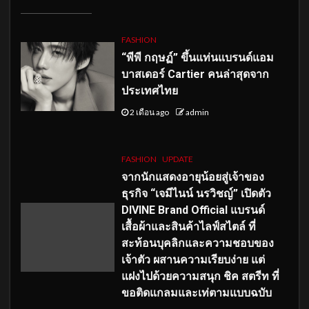
FASHION
“พีพี กฤษฏ์” ขึ้นแท่นแบรนด์แอม
บาสเดอร์ Cartier คนล่าสุดจาก
ประเทศไทย
2 เดือน ago
admin
FASHION
UPDATE
จากนักแสดงอายุน้อยสู่เจ้าของ
ธุรกิจ “เจมีไนน์ นรวิชญ์” เปิดตัว
DIVINE Brand Official แบรนด์
เสื้อผ้าและสินค้าไลฟ์สไตล์ ที่
สะท้อนบุคลิกและความชอบของ
เจ้าตัว ผสานความเรียบง่าย แต่
แฝงไปด้วยความสนุก ชิค สตรีท ที่
ขอติดแกลมและเท่ตามแบบฉบับ