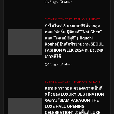
2 ปี ago
admin
EVENT & CONCERT
FASHION
UPDATE
ปังไม่ไหว! 3 พระเอกซีรีส์วายสุด
ฮอต “ฟอร์ด-ฐิติพงศ์”“Nat Chen”
และ “โคเฮย์ ฮิงุจิ” (Higuchi
Kouhei)บินลัดฟ้าร่วมงาน SEOUL
FASHION WEEK 2024 ณ ประเทศ
เกาหลีใต้
2 ปี ago
admin
EVENT & CONCERT
FASHION
UPDATE
สยามพารากอน ครองความเป็นที่
หนึ่งของ LUXURY DESTINATION
จัดงาน “SIAM PARAGON THE
LUXE HALL OPENING
CELEBRATION” เปิดพื้นที่ LUXE