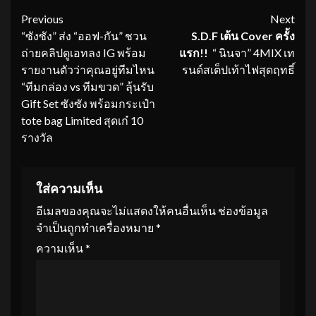
Continue
Previous
Next
“ซังซัง” ส่ง “ออฟ-กัน” ชวน
S.D.F เต้น Cover ครั้ง
Reading
ถ่ายคลิปดูเอทลง IG พร้อม
แรก
!!
“ นินจา” 4MIX เท
รายงานตัวว่าคุณอยู่ทีมไหน
รนด์สเต็ปเท้าไฟสุดฤทธิ์
“ทีมกล่อง vs ทีมขวด” ลุ้นรับ
Gift Set ซังซัง พร้อมกระเป๋า
tote bag Limited สุดเก๋ 10
รางวัล
ใส่ความเห็น
อีเมลของคุณจะไม่แสดงให้คนอื่นเห็น
ช่องข้อมูล
จำเป็นถูกทำเครื่องหมาย
*
ความเห็น
*