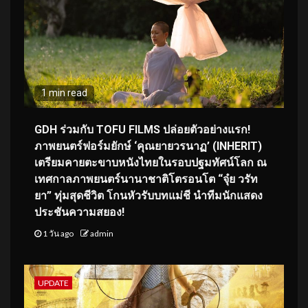
1 min read
GDH ร่วมกับ TOFU FILMS ปล่อยตัวอย่างแรก!
ภาพยนตร์ฟอร์มยักษ์ ‘คุณยายวรนาฏ’ (INHERIT)
เตรียมคายตะขาบหนังไทยในรอบปฐมทัศน์โลก ณ
เทศกาลภาพยนตร์นานาชาติโตรอนโต “จุ๋ย วรัท
ยา” ทุ่มสุดชีวิต โกนหัวรับบทแม่ชี นำทีมนักแสดง
ประชันความสยอง!
1 วัน ago
admin
UPDATE