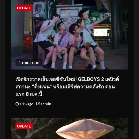
UPDATE
1 min read
เปิดจักรวาลเล็บเจลซีซันใหม่! GELBOYS 2 เดบิวต์
สถานะ “ติ่งแฟน” พร้อมเสิร์ฟความคลั่งรัก ตอน
แรก 8 ส.ค.นี้
1 วัน ago
admin
UPDATE