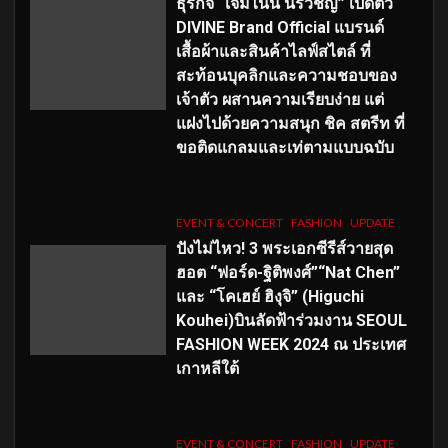
ธุรกิจ “เจมีไนน์ นรวิชญ์” เปิดตัว
DIVINE Brand Official แบรนด์
เสื้อผ้าและสินค้าไลฟ์สไตล์ ที่
สะท้อนบุคลิกและความชอบของ
เจ้าตัว ผสานความเรียบง่าย แต่
แฝงไปด้วยความสนุก ชิค สตรีท ที่
ขอติดแกลมและเท่ตามแบบฉบับ
EVENT & CONCERT
FASHION
UPDATE
ปังไม่ไหว! 3 พระเอกซีรีส์วายสุด
ฮอต “ฟอร์ด-ฐิติพงศ์”“Nat Chen”
และ “โคเฮย์ ฮิงุจิ” (Higuchi
Kouhei)บินลัดฟ้าร่วมงาน SEOUL
FASHION WEEK 2024 ณ ประเทศ
เกาหลีใต้
EVENT & CONCERT
FASHION
UPDATE