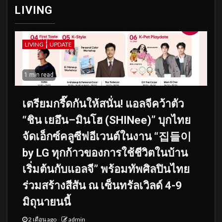
LIVING
LIVING
UPDATE
1 min read
เตรียมกรี๊ดกันให้สนั่น! แอลจีคว้าตัว
“ชิน เยอึน–มินโฮ (SHINee)” บุกไทย
จัดเอ็กซ์คลูซีฟอีเวนต์ในงาน “집들이
by LG ทุกก้าวของการใช้ชีวิตในบ้าน
เริ่มต้นกับแอลจี” พร้อมทัพศิลปินไทย
ร่วมสร้างสีสัน ณ เซ็นทรัลเวิลด์ 4-9
มิถุนายนนี้
2 เดือน ago
admin