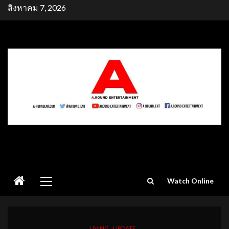
Skip
สิงหาคม 7, 2026
to
content
Primary
Watch Online
Menu
LIVING
UPDATE