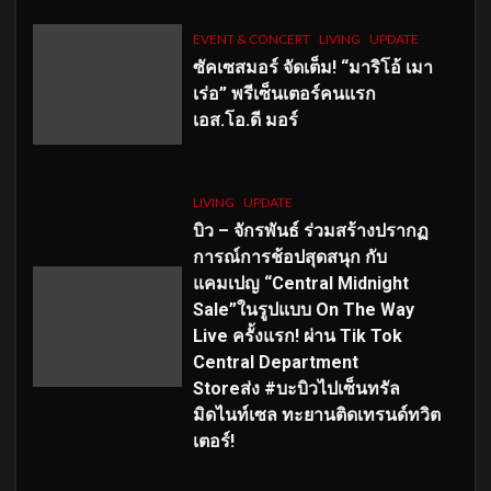
EVENT & CONCERT
LIVING
UPDATE
ซัคเซสมอร์ จัดเต็ม
!
“มาริโอ้ เมา
เร่อ” พรีเซ็นเตอร์คนแรก
เอส
.โอ.ดี มอร์
LIVING
UPDATE
บิว – จักรพันธ์ ร่วมสร้างปรากฏ
การณ์การช้อปสุดสนุก กับ
แคมเปญ “Central Midnight
Sale”ในรูปแบบ On The Way
Live ครั้งแรก! ผ่าน Tik Tok
Central Department
Storeส่ง #บะบิวไปเซ็นทรัล
มิดไนท์เซล ทะยานติดเทรนด์ทวิต
เตอร์!