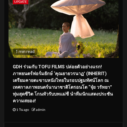
UPDATE
1 min read
GDH ร่วมกับ TOFU FILMS ปล่อยตัวอย่างแรก!
ภาพยนตร์ฟอร์มยักษ์ ‘คุณยายวรนาฏ’ (INHERIT)
เตรียมคายตะขาบหนังไทยในรอบปฐมทัศน์โลก ณ
เทศกาลภาพยนตร์นานาชาติโตรอนโต “จุ๋ย วรัทยา”
ทุ่มสุดชีวิต โกนหัวรับบทแม่ชี นำทีมนักแสดงประชัน
ความสยอง!
1 วัน ago
admin