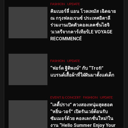
FASHION
UPDATE
คิมเบอร์ลี่ แอน โวลเทมัส เฉิดฉาย
ณ กรุงฟลอเรนซ์ ประเทศอิตาลี
ร่วมงานเปิดตัวคอลเลคชั่นไฮจิ
วเวลรีจากคาร์เทียร์LE VOYAGE
RECOMMENCÉ
FASHION
UPDATE
“ฟอร์ด ฐิติพงษ์” กับ “Trofi”
แบรนด์เสื้อผ้าที่ใฝ่ฝันมาตั้งแต่เด็ก
EVENT & CONCERT
FASHION
UPDATE
“เลดี้ปราง” ควงสองหนุ่มสุดฮอต
“หยิ่น-วอร์” เปิดรันเวย์ต้อนรับ
ซัมเมอร์ด้วย คอลเลกชั่นใหม่!ใน
งาน “Hello Summer Enjoy Your