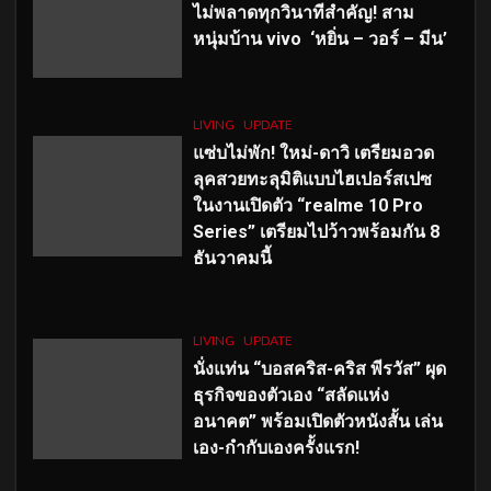
ไม่พลาดทุกวินาทีสำคัญ
! สาม
หนุ่มบ้าน vivo ‘หยิ่น – วอร์ – มีน’
LIVING
UPDATE
แซ่บไม่พัก! ใหม่-ดาวิ เตรียมอวด
ลุคสวยทะลุมิติแบบไฮเปอร์สเปซ
ในงานเปิดตัว “realme 10 Pro
Series” เตรียมไปว้าวพร้อมกัน 8
ธันวาคมนี้
LIVING
UPDATE
นั่งแท่น “บอสคริส-คริส พีรวัส” ผุด
ธุรกิจของตัวเอง “สลัดแห่ง
อนาคต” พร้อมเปิดตัวหนังสั้น เล่น
เอง-กำกับเองครั้งแรก!