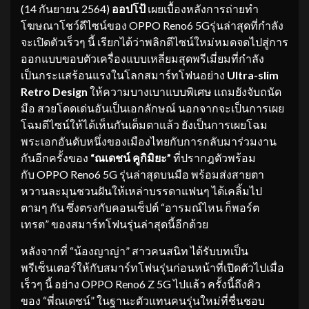
(14 กันยายน 2564)
ออปโป้
เผยเบื้องหลังการถ่ายทำ
โฆษณาโชว์ดีไซน์ของ OPPO Reno6 5Gรุ่นล่าสุดที่กำลัง
จะเปิดตัวเร็วๆ นี้ เรียกได้ว่าพลิกดีไซน์ใหม่หมดจดไปสู่การ
ออกแบบขอบตัวเครื่องแบบเหลี่ยมสุดพรีเมี่ยมที่กำลัง
เป็นกระแสร้อนแรงในโลกสมาร์ทโฟนอย่าง
Ultra-slim
Retro Design
ให้ความบางเบาแบบพิเศษ แถมยังจับถนัด
มือ สวยโดดเด่นอันเป็นเอกลักษณ์ นอกจากจะเป็นการเผย
โฉมดีไซน์ให้ได้เห็นกันเต็มตาแล้ว ยังเป็นการเผยโฉม
พระเอกอันดับหนึ่งของเมืองไทยกับการกลับมาร่วมงาน
กันอีกครั้งของ
“
ณเดชน์ คูกิมิยะ”
ที่ปรากฎตัวพร้อม
กับ OPPO Reno6 5G รุ่นล่าสุดบนมือ พร้อมส่งสายตา
หวานละมุนชวนฝันให้เหล่าบรรดาแฟนๆ ได้เคลิ้มไป
ตามๆ กัน ซึ่งตรงกับคอนเซ็ปต์ “อารมณ์ไหน ก็พอร์ต
เทรต” ของสมาร์ทโฟนรุ่นล่าสุดนี้อีกด้วย
หลังจากที่ “น้องญาญ่า” สาวคนสนิท ได้รับบทเป็น
พรีเซ็นเตอร์ให้กับสมาร์ทโฟนรุ่นก่อนหน้าที่เปิดตัวไปเมื่อ
เร็วๆ นี้ อย่าง OPPO Reno6 Z 5G ไปแล้ว ครั้งนี้ถึงคิว
ของ “พี่ณเดชน์” ในฐานะตัวแทนคนรุ่นใหม่ที่ชื่นชอบ