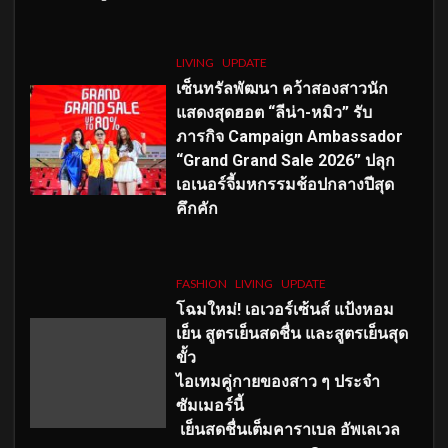
LIVING
UPDATE
เซ็นทรัลพัฒนา คว้าสองสาวนัก
แสดงสุดฮอต “ลีน่า-หมิว” รับ
ภารกิจ Campaign Ambassador
“Grand Grand Sale 2026” ปลุก
เอเนอร์จี้มหกรรมช้อปกลางปีสุด
คึกคัก
FASHION
LIVING
UPDATE
โฉมใหม่
! เอเวอร์เซ้นส์ แป้งหอม
เย็น สูตรเย็นสดชื่น และสูตรเย็นสุด
ขั้ว
ไอเทมคู่กายของสาว ๆ ประจำ
ซัมเมอร์นี้
เย็นสดชื่นเต็มคาราเบล อัพเลเวล