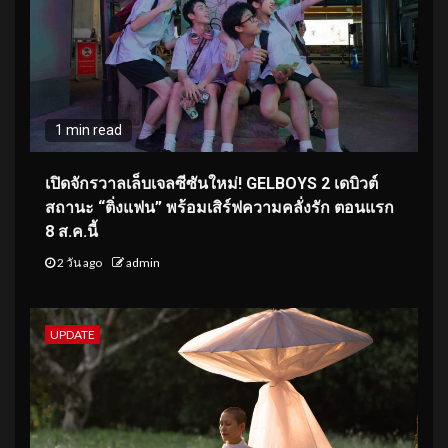
1 min read
เปิดจักรวาลเล็บเจลซีซันใหม่! GELBOYS 2 เดบิวต์
สถานะ “ติ่งแฟน” พร้อมเสิร์ฟความคลั่งรัก ตอนแรก
8 ส.ค.นี้
2 วัน ago
admin
UPDATE