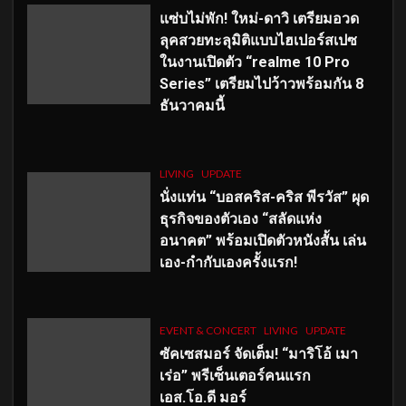
แซ่บไม่พัก! ใหม่-ดาวิ เตรียมอวด
ลุคสวยทะลุมิติแบบไฮเปอร์สเปซ
ในงานเปิดตัว “realme 10 Pro
Series” เตรียมไปว้าวพร้อมกัน 8
ธันวาคมนี้
LIVING
UPDATE
นั่งแท่น “บอสคริส-คริส พีรวัส” ผุด
ธุรกิจของตัวเอง “สลัดแห่ง
อนาคต” พร้อมเปิดตัวหนังสั้น เล่น
เอง-กำกับเองครั้งแรก!
EVENT & CONCERT
LIVING
UPDATE
ซัคเซสมอร์ จัดเต็ม
!
“มาริโอ้ เมา
เร่อ” พรีเซ็นเตอร์คนแรก
เอส
.โอ.ดี มอร์