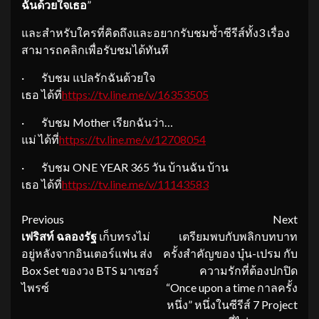
ฉันด้วยใจเธอ
”
และสำหรับใครที่คิดถึงและอยากรับชมซ้ำซีรีส์ทั้ง3 เรื่อง
สามารถคลิกเพื่อรับชมได้ทันที
· รับชม แปลรักฉันด้วยใจ
เธอ ได้ที่
https://tv.line.me/v/16353505
· รับชม Mother เรียกฉันว่า…
แม่ ได้ที่
https://tv.line.me/v/12708054
· รับชม ONE YEAR 365 วัน บ้านฉัน บ้าน
เธอ ได้ที่
https://tv.line.me/v/11143583
Continue
Previous
Next
เฟริสท์ ฉลองรัฐ
เก็บทรงไม่
เตรียมพบกับพลิกบทบาท
Reading
อยู่หลังจากอินเตอร์แฟน ส่ง
ครั้งสำคัญของ บุ๋น-เปรม กับ
Box Set ของวง BTS มาเซอร์
ความรักที่ต้องปกปิด
ไพรซ์
“Once upon a time กาลครั้ง
หนึ่ง” หนึ่งในซีรีส์ 7 Project