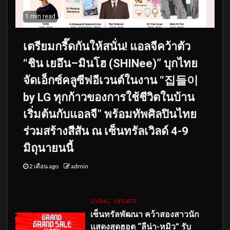
1 min read
เตรียมกรี๊ดกันให้สนั่น! แอลจีคว้าตัว
“ชิน เยอึน–มินโฮ (SHINee)” บุกไทย
จัดเอ็กซ์คลูซีฟอีเวนต์ในงาน “집들이
by LG ทุกก้าวของการใช้ชีวิตในบ้าน
เริ่มต้นกับแอลจี” พร้อมทัพศิลปินไทย
ร่วมสร้างสีสัน ณ เซ็นทรัลเวิลด์ 4-9
มิถุนายนนี้
2 เดือน ago
admin
LIVING
UPDATE
เซ็นทรัลพัฒนา คว้าสองสาวนัก
แสดงสุดฮอต “ลีน่า-หมิว” รับ