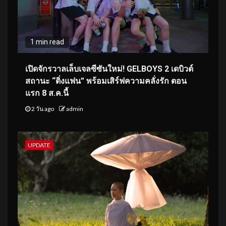
1 min read
เปิดจักรวาลเล็บเจลซีซันใหม่! GELBOYS 2 เดบิวต์
สถานะ “ติ่งแฟน” พร้อมเสิร์ฟความคลั่งรัก ตอน
แรก 8 ส.ค.นี้
2 วัน ago
admin
UPDATE