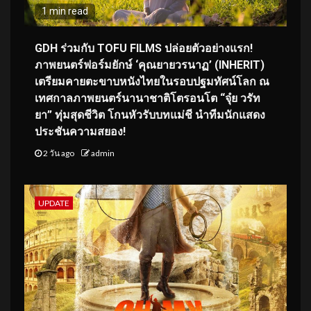
1 min read
GDH ร่วมกับ TOFU FILMS ปล่อยตัวอย่างแรก!
ภาพยนตร์ฟอร์มยักษ์ ‘คุณยายวรนาฏ’ (INHERIT)
เตรียมคายตะขาบหนังไทยในรอบปฐมทัศน์โลก ณ
เทศกาลภาพยนตร์นานาชาติโตรอนโต “จุ๋ย วรัท
ยา” ทุ่มสุดชีวิต โกนหัวรับบทแม่ชี นำทีมนักแสดง
ประชันความสยอง!
2 วัน ago
admin
UPDATE