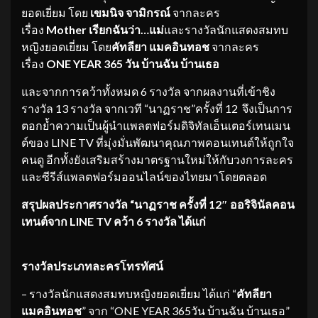
ยอดเยี่ยม โดย
เขมนิจ จามิกรณ์
จากละคร
เรื่อง
Mother เรียกฉันว่า…แม่
และรางวัลนักแสดงสมทบ
หญิงยอดเยี่ยม โดย
คัทลียา แมคอินทอช
จากละคร
เรื่อง
ONE YEAR 365 วัน บ้านฉัน บ้านเธอ
และจากการคว้าทั้งหมด 6 รางวัล จากผลงานที่เข้าชิง
รางวัล 13 รางวัล จากเวที “นาฏราช”ครั้งที่ 12 จึงเป็นการ
ตอกย้ำความเป็นผู้นำแพลตฟอร์มดิจิทัลเอ็นเตอร์เทนเมน
ต์ของ LINE TV ที่มุ่งมั่นพัฒนาคุณภาพคอนเทนต์ให้ถูกใจ
คนดู อีกทั้งยังเสริมสร้างมาตรฐานใหม่ให้กับวงการละคร
และซีรีส์แพลตฟอร์มออนไลน์ของไทยมาโดยตลอด
สรุปผลประกาศรางวัล “นาฏราช ครั้งที่
12″ ออริจินัลคอน
เทนต์จาก LINE TV คว้า 6 รางวัล ได้แก่
รางวัลประเภทละครโทรทัศน์
– รางวัลนักแสดงสมทบหญิงยอดเยี่ยม ได้แก่ “
คัทลียา
แมคอินทอช
” จาก “ONE YEAR 365วัน บ้านฉัน บ้านเธอ”