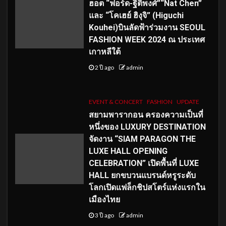
ฮอต “ฟอร์ด-ฐิติพงศ์”“Nat Chen”
และ “โคเฮย์ ฮิงุจิ” (Higuchi
Kouhei)บินลัดฟ้าร่วมงาน SEOUL
FASHION WEEK 2024 ณ ประเทศ
เกาหลีใต้
2 ปี ago
admin
EVENT & CONCERT
FASHION
UPDATE
สยามพารากอน ครองความเป็นที่
หนึ่งของ LUXURY DESTINATION
จัดงาน “SIAM PARAGON THE
LUXE HALL OPENING
CELEBRATION” เปิดพื้นที่ LUXE
HALL ยกขบวนแบรนด์หรูระดับ
โลกเปิดแฟล็กชิปสโตร์แห่งแรกใน
เมืองไทย
3 ปี ago
admin