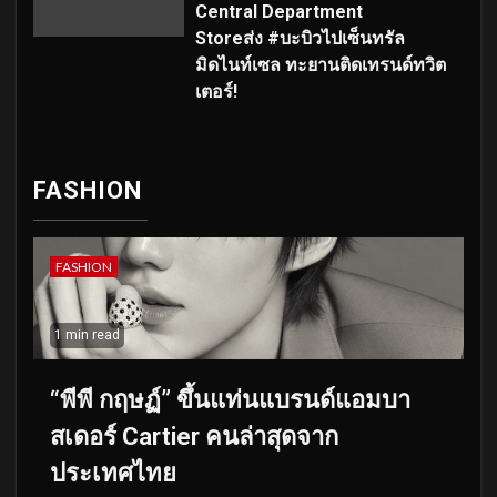
Central Department
Storeส่ง #บะบิวไปเซ็นทรัล
มิดไนท์เซล ทะยานติดเทรนด์ทวิต
เตอร์!
FASHION
FASHION
1 min read
“พีพี กฤษฏ์” ขึ้นแท่นแบรนด์แอมบา
สเดอร์ Cartier คนล่าสุดจาก
ประเทศไทย