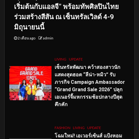
เริ่มต้นกับแอลจี” พร้อมทัพศิลปินไทย
ร่วมสร้างสีสัน ณ เซ็นทรัลเวิลด์ 4-9
มิถุนายนนี้
2 เดือน ago
admin
LIVING
UPDATE
เซ็นทรัลพัฒนา คว้าสองสาวนัก
แสดงสุดฮอต “ลีน่า-หมิว” รับ
ภารกิจ Campaign Ambassador
“Grand Grand Sale 2026” ปลุก
เอเนอร์จี้มหกรรมช้อปกลางปีสุด
คึกคัก
FASHION
LIVING
UPDATE
โฉมใหม่
! เอเวอร์เซ้นส์ แป้งหอม