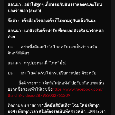
แอนนา
: อย่าไปพูดๆ เดี๋ยวเธอกับฉัน เราสองคนจะโดน
ปองร้ายเอา (ฮะฮ่า)
จ๊ะจ๋า
: เค้ามีอะไรของเค้า ก็ไปตามดูกันแล้วกันนะ
แอนนา
: แต่ตัวจริงเค้าน่ารัก พี่เคยเจอตัวจริง น่ารักหล่อ
ด้วย
ปอ : อย่าเพิ่งคิดอะไรไปไกลครับ เอาเป็นว่า รอวัน
จันทร์ทีเดียว
แอนนา : สรุปปอตอนนี้ “โสด” มั้ย?
ปอ : ผม “โสด” ครับ ไม่กระปริบกระปอย ด้วยครับ
ลิ้งค์ รายการ “เผ็ดส์มันบันเทิง” ปอรับสนิทแพท ลั่น
อยากซื้อรองเท้าให้เรซซิ่ง
https://www.facebook.com/
thaich8/videos/287963032761209
ติดตามชม รายการ
“เผ็ดมันส์บันเทิง” โฉมใหม่ เผ็ดทุก
องศา เผ็ดทุกเวลา
#ไม่ต้องรอเม้นท์คราวหน้า…
เพราะเรา