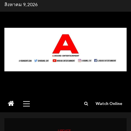
Skip
สิงหาคม 9, 2026
to
content
Primary
Watch Online
Menu
UPDATE