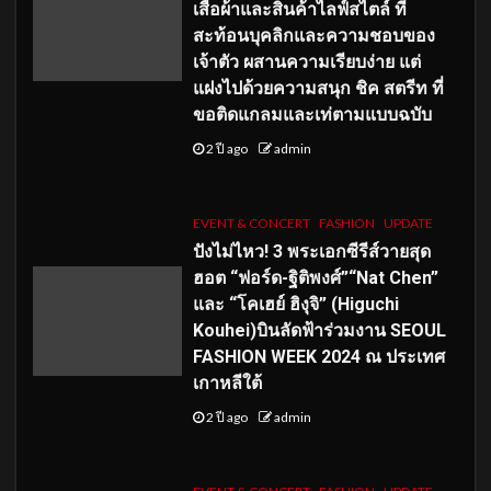
เสื้อผ้าและสินค้าไลฟ์สไตล์ ที่
สะท้อนบุคลิกและความชอบของ
เจ้าตัว ผสานความเรียบง่าย แต่
แฝงไปด้วยความสนุก ชิค สตรีท ที่
ขอติดแกลมและเท่ตามแบบฉบับ
2 ปี ago
admin
EVENT & CONCERT
FASHION
UPDATE
ปังไม่ไหว! 3 พระเอกซีรีส์วายสุด
ฮอต “ฟอร์ด-ฐิติพงศ์”“Nat Chen”
และ “โคเฮย์ ฮิงุจิ” (Higuchi
Kouhei)บินลัดฟ้าร่วมงาน SEOUL
FASHION WEEK 2024 ณ ประเทศ
เกาหลีใต้
2 ปี ago
admin