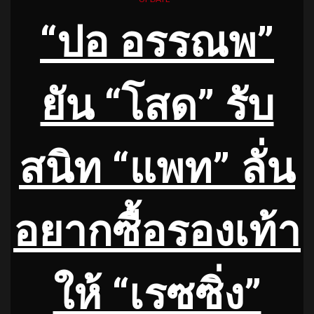
“ปอ อรรณพ”
ยัน “โสด” รับ
สนิท “แพท” ลั่น
อยากซื้อรองเท้า
ให้ “เรซซิ่ง”