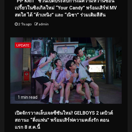
“PP KRIT” ชวนเปิดประสบการณ์ความหวานซ่อน
เปรี้ยวในซิงเกิลใหม่ “Your Candy” พร้อมเสิร์ฟ MV
สดใส ได้ “ต้าเหนิง” และ “ณิชา” ร่วมเติมสีสัน
2 วัน ago
admin
UPDATE
1 min read
เปิดจักรวาลเล็บเจลซีซันใหม่! GELBOYS 2 เดบิวต์
สถานะ “ติ่งแฟน” พร้อมเสิร์ฟความคลั่งรัก ตอน
แรก 8 ส.ค.นี้