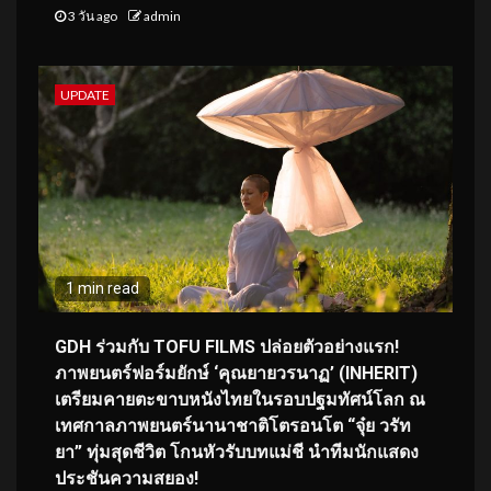
3 วัน ago
admin
UPDATE
1 min read
GDH ร่วมกับ TOFU FILMS ปล่อยตัวอย่างแรก!
ภาพยนตร์ฟอร์มยักษ์ ‘คุณยายวรนาฏ’ (INHERIT)
เตรียมคายตะขาบหนังไทยในรอบปฐมทัศน์โลก ณ
เทศกาลภาพยนตร์นานาชาติโตรอนโต “จุ๋ย วรัท
ยา” ทุ่มสุดชีวิต โกนหัวรับบทแม่ชี นำทีมนักแสดง
ประชันความสยอง!