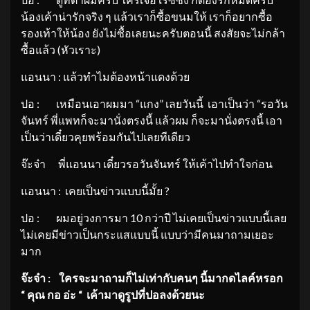
น้องเค้าน่ารักจริง ๆ แล้วเราก็ซื้อขนมให้ เราก็อยากซื้อ
รองเท้าให้น้อง ยังไม่ซื้อเลยนะครับตอนนี้ สงสัยจะไม่กล้า
ซื้อแล้ว (หัวเราะ)
แอนนา : แล้วทำไมต้องหน้าแดงด้วย
ปอ : เหมือนเอาผมมา “แกง” เลยวันนี้ เอาเป็นว่า “รอวัน
จันทร์ พี่แพทก็จะมานั่งตรงนี้ แล้วผม ก็จะมานั่งตรงนี้ เอา
เป็นว่าเดี๋ยวคุยพร้อมกันไปเลยทีเดียว
จ๊ะจ๋า พี่แอนนา เดี๋ยวรอวันจันทร์ ให้เค้าไปทำใจก่อน
แอนนา : เคยเป็นข่าวแบบนี้มั้ย ?
ปอ : ผมอยู่วงการมา 10 กว่าปี ไม่เคยเป็นข่าวแบบนี้เลย
ไม่เคยมีข่าวเป็นกระแสแบบนี้ แบบว่ามีคนมาถามเยอะ
มาก
จ๊ะจ๋า
: ใครจะมาถามก็ไม่เท่ากับคนๆ นี้มากดไลค์หรอก
“ คุณ กอ อ่ะ “ เค้ามาดูรูปที่ปอลงด้วยนะ