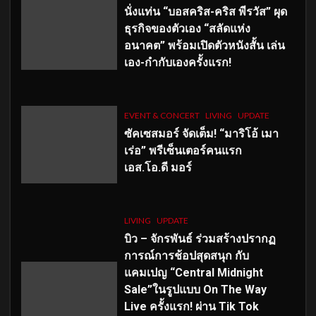
นั่งแท่น “บอสคริส-คริส พีรวัส” ผุด
ธุรกิจของตัวเอง “สลัดแห่ง
อนาคต” พร้อมเปิดตัวหนังสั้น เล่น
เอง-กำกับเองครั้งแรก!
EVENT & CONCERT
LIVING
UPDATE
ซัคเซสมอร์ จัดเต็ม
!
“มาริโอ้ เมา
เร่อ” พรีเซ็นเตอร์คนแรก
เอส
.โอ.ดี มอร์
LIVING
UPDATE
บิว – จักรพันธ์ ร่วมสร้างปรากฏ
การณ์การช้อปสุดสนุก กับ
แคมเปญ “Central Midnight
Sale”ในรูปแบบ On The Way
Live ครั้งแรก! ผ่าน Tik Tok