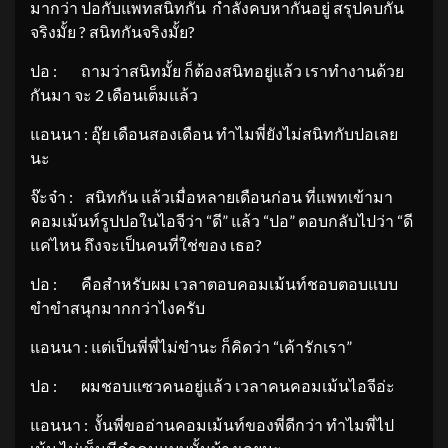
มากว่า ปอกับแพทสนิทกัน กำลังคบหากันอยู่ สรุปคบกัน
จริงมั้ย ? สนิทกันจริงมั้ย?
ปอ : ถามว่าสนิทมั้ย ก็ต้องสนิทอยู่แล้ว เราทำงานด้วย
กันมา จะ 2 เดือนเต็มแล้ว
แอนนา : อุ๊ย เดือนสองเดือน ทำไมพี่ยังไม่สนิทกับปอเลย
นะ
จ๊ะจ๋า : สนิทกัน แล้วเมื่อหลายเดือนก่อน ที่แพทเข้ามา
คอมเม้นท์รูปปอในไอจีว่า “ดี” แล้ว “ปอ” ตอบกลับไปว่า “ดี
แค่ไหน ถึงจะเป็นคนที่ใช่ของ เธอ?
ปอ : คือสำหรับผม เวลาตอบคอมเม้นท์ชอบตอบแบบ
ขำขำสนุกมากกว่าไงครับ
แอนนา : แต่เป็นพี่พี่ไม่ขำนะ ก็คิดว่า “เค้ารักเรา”
ปอ : ผมชอบแซวคนอยู่แล้ว เวลาคนคอมเม้นไอจีอ่ะ
แอนนา : งั้นพี่ขออ่านคอมเม้นท์ของพี่ดีกว่า ทำไมพี่ไป