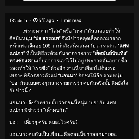
5 ปี ago
admin
1 min read
เพราะความ “โสด” หรือ “เหงา” กันแน่เลยทำให้
ศิลปินหนุ่ม
“ปอ อรรณพ”
จึงมีข่าวหลุดเล็ดออกมาจาก
หน้าเพจ เจ๊มอย 108 ว่า กำลังสนิทสนมกับ ดาราสาว
“แพท
ณปภา”
ที่เป็นพิธีกรด้วยกัน จากรายการ
“เผ็ดมันส์บันเทิง”
ทางช่อง
8
จนเก็บอาการเอาไว้ไม่อยู่ ประกาศลั่นอยากซื้อ
รองเท้าให้ “เรซซิ่ง” ด้วยอีก งานนี้ขาเผือกไม่ต้องรอ
เพราะ พิธีกรสาวตัวแม่
“แอนนา”
จัดชงให้อีก ถามหนุ่ม
“ปอ” กันแบบตรงๆ กลางรายการว่า คบกันจริงมั้ย คิดยังไง
กับข่าวนี้ ?
แอนนา : จ๊ะจ๋าทราบมั้ย ว่าตอนนี้หนุ่ม “ปอ” กับ แพท
ณปภา มีข่าวว่า “เค้าคบกัน”
ปอ : เดี๋ยวๆ ครับ คบอะไรครับ?
แอนนา : คบกันเป็นเพื่อน.. คือตอนนี้ข่าวออกมาเยอะ