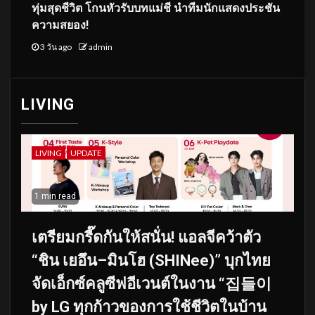
ทุ่มสุดชีวิต โกนหัวรับบทแม่ชี นำทีมนักแสดงประชัน
ความสยอง!
3 วัน ago
admin
LIVING
LIVING
UPDATE
1 min read
เตรียมกรี๊ดกันให้สนั่น! แอลจีคว้าตัว
“ชิน เยอึน–มินโฮ (SHINee)” บุกไทย
จัดเอ็กซ์คลูซีฟอีเวนต์ในงาน “집들이
by LG ทุกก้าวของการใช้ชีวิตในบ้าน