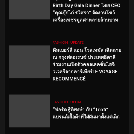
Birth Day Gala Dinner โดย CEO
“คุณกุ๊กไก่ รวิสรา” จัดงานโชว์
เครื่องเพชรมูลค่าหลายล้านบาท
FASHION
UPDATE
คิมเบอร์ลี่ แอน โวลเทมัส เฉิดฉาย
ณ กรุงฟลอเรนซ์ ประเทศอิตาลี
ร่วมงานเปิดตัวคอลเลคชั่นไฮจิ
วเวลรีจากคาร์เทียร์LE VOYAGE
RECOMMENCÉ
FASHION
UPDATE
“ฟอร์ด ฐิติพงษ์” กับ “Trofi”
แบรนด์เสื้อผ้าที่ใฝ่ฝันมาตั้งแต่เด็ก