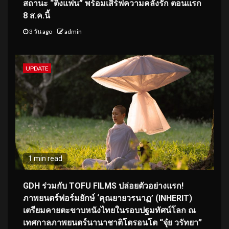
สถานะ “ติ่งแฟน” พร้อมเสิร์ฟความคลั่งรัก ตอนแรก
8 ส.ค.นี้
3 วัน ago
admin
UPDATE
1 min read
GDH ร่วมกับ TOFU FILMS ปล่อยตัวอย่างแรก!
ภาพยนตร์ฟอร์มยักษ์ ‘คุณยายวรนาฏ’ (INHERIT)
เตรียมคายตะขาบหนังไทยในรอบปฐมทัศน์โลก ณ
เทศกาลภาพยนตร์นานาชาติโตรอนโต “จุ๋ย วรัทยา”