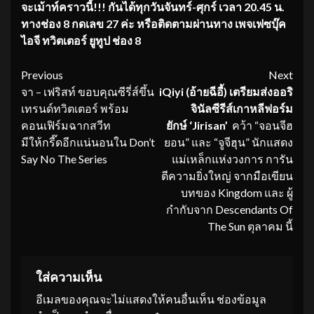
จะเม้าท์คราวนี้!!! กันได้ทุกวันจันทร์-ศุกร์ เวลา 20.45 น.
ทางช่อง 8 กดเลข 27 ค่ะ หรือติดตามผ่านทาง เพจเฟซบุ๊ค
ไอจี ทวิตเตอร์ ยูทูป ช่อง 8
Continue
Previous
Next
จา – เฟริสท์ ขอบคุณซีรี่ส์ขึ้น
iQiyi (อ้ายฉีอี้) เตรียมส่งออริ
Reading
เทรนด์ทวิตเตอร์ พร้อม
จินัลซีรีส์เกาหลี
ฟอร์ม
คอนเฟิร์มฉากสวีท
ยักษ์ ‘Jirisan’
คว้า “จอนจีฮ
มีให้กรี๊ดอีกแน่นอนใน Don’t
ยอน” และ “จูจีฮุน” นักแสดง
Say No The Series
แม่เหล็กแห่งวงการ การัน
ตีความยิ่งใหญ่ จากมือเขียน
บทของ Kingdom และ ผู้
กำกับจาก Descendants Of
The Sun ตุลาคม นี้
ใส่ความเห็น
อีเมลของคุณจะไม่แสดงให้คนอื่นเห็น
ช่องข้อมูล