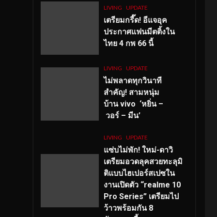
LIVING
UPDATE
เตรียมกรี๊ด! อีแจอุค
ประกาศแฟนมีตติ้งใน
ไทย 4 กพ 66 นี้
LIVING
UPDATE
ไม่พลาดทุกวินาที
สำคัญ
! สามหนุ่ม
บ้าน vivo ‘หยิ่น –
วอร์ – มีน’
LIVING
UPDATE
แซ่บไม่พัก! ใหม่-ดาวิ
เตรียมอวดลุคสวยทะลุมิ
ติแบบไฮเปอร์สเปซใน
งานเปิดตัว “realme 10
Pro Series” เตรียมไป
ว้าวพร้อมกัน 8