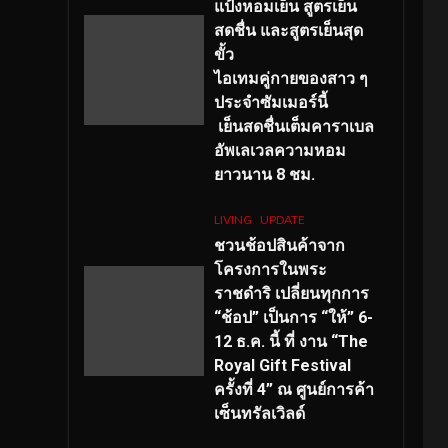
แป้งหอมเย็น สูตรเย็น
สดชื่น และสูตรเย็นสุด
ขั้ว
ไอเทมคู่กายของสาว ๆ
ประจำซัมเมอร์นี้
เย็นสดชื่นเต็มคาราเบล
อัพเลเวลความหอม
ยาวนาน
8
ชม.
LIVING
UPDATE
ชวนช้อปสินค้าจาก
โครงการในพระ
ราชดำริ เปลี่ยนทุกการ
“ช้อป” เป็นการ “ให้” 6-
12 ธ.ค. นี้ ที่ งาน “The
Royal Gift Festival
ครั้งที่ 4” ณ ศูนย์การค้า
เซ็นทรัลเวิลด์