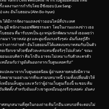
ครั้ง ผลงานการกำกับโดย อีซังยอบ (Lee Sang-
n) และ อันโบฮยอน (Ahn Bo-hyun)
Cells ได้มีการจัดงานแถลงข่าวออนไลน์ที่ประเทศ
ับบทเป็น ยูมิ พนักงานออฟฟิศธรรมดา โดยในงานแถลงข่าว เธอ
อันโบฮยอน ที่มารับบทเป็น อุง หนุ่มนักพัฒนาเกมส์ เธอเผยว่า
ะตามมา
“เขาหล่อ สูง และดูแข็งแรงจริงๆค่ะ ฉันก็เลยรู้สึก
ระหว่างการถ่ายทำ อันโบฮยอนก็ได้แสดงบทบาทสมกับเป็นตัว
ลยเรี
ยกเขาด้วยชื่อตัวละครแทนชื่อจริ
งๆไปแล้วค่ะ”
ขณะ
บฮยอนแอบคิดว่า คิมโกอึน อาจจะไม่เหมาะกับตัวละครตัว
หมือนกับว่ายูมิเดิ
นออกจากเว็บตูนเลยครับ!”
ูกดัดแปลงมาจากเว็บตูนยอดนิยม ผู้อ่านหลายคนยังมีความ
ขาจึงพยายามอย่างมากที่จะสวมบทบาทนี้ รวมทั้งเปลี่ยนผิวให้
ือนเล็บตูน และหวังว่าผู้อ่านเว็บตูนเรื่องนี้ จะชอบ คิม
ันฟิตติ้ง สำหรับฉันแล้ว เขาดูเหมือนอุงจริงๆเลยค่ะ มันคง
กาศสนุกสนานที่สุดในกองถ่าย คิมโกอึน แทบรอที่จะตอบไม่