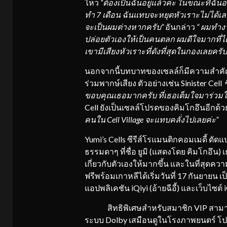
ไหว
“ต้องเป็นฉันอยู่แล้วค่ะ ในขณะที่ฉั
ทำ 7 เดือน ฉันแทบจะหยุดหัวเราะไม่ได้
เล
จะเป็นผมต่างหากครับ”
อันกล่าว
“ ผมทำง
ปล่อยตัวเองให้เป็
นคนตลก ผมดีใจมากที่ได
เขามีเสียงหัวเราะที่ดังที่สุ
ดในกองเลยครับ
นอกจากนี้บทบาทของเซลล์ก็มีความสำคัญใ
ร่วมพากษ์เสียง ตัวอย่างเช่น Sinister Ce
ขอบคุณเธอมากครับ ที่เธอเต็มใจมาร่ว
Cell ยังเป็นเซลล์โปรดของคิมโกอึนอีกด้ว
คนใน Cell Village จะแทบคลั่งไปเลยค่ะ”
Yumi’s Cells ซีรีส์โรแมนติกคอมเมดี้ ดัด
ธรรมดาๆ ที่ชื่อ ยูมิ (แสดงโดย คิมโกอึน) 
เกี่ยวกับตัวเองให้มากขึ้น และในที่สุดค
ฟรีพร้อมเกาหลีได้เริ่มวันที่ 17 กันยายน เ
แอปพลิเคชัน iQiyi (อ้ายฉีอี้) และเว็บไซต์ i
สิทธิพิเศษสำหรับสมาชิก VIP สามารถ
ระบบ Dolby เสมือนดูในโรงภาพยนตร์ โปรโ