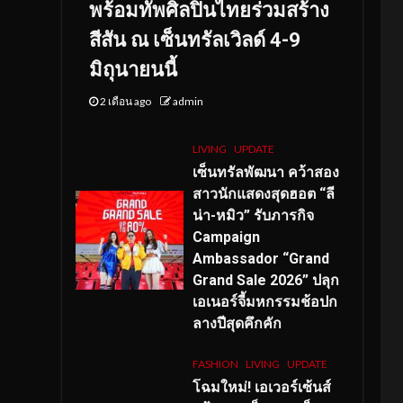
พร้อมทัพศิลปินไทยร่วมสร้าง
สีสัน ณ เซ็นทรัลเวิลด์ 4-9
มิถุนายนนี้
2 เดือน ago
admin
LIVING
UPDATE
เซ็นทรัลพัฒนา คว้าสอง
สาวนักแสดงสุดฮอต “ลี
น่า-หมิว” รับภารกิจ
Campaign
Ambassador “Grand
Grand Sale 2026” ปลุก
เอเนอร์จี้มหกรรมช้อปก
ลางปีสุดคึกคัก
FASHION
LIVING
UPDATE
โฉมใหม่
! เอเวอร์เซ้นส์