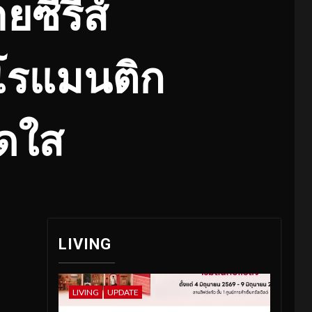
ยซีรีส์
วโรแมนติก
ดใส
LIVING
LIVING
UPDATE