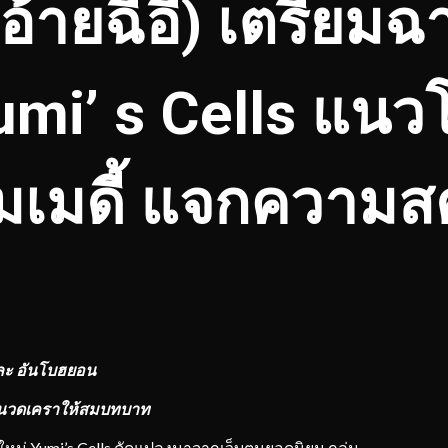
(อ้ายฉีอี้) เตรียมฉา
umi’ s Cells แน
มเมดี้ แจกความส
และ อันโบฮยอน
นวดเคราให้สมบทบาท
ื่องใหม่ Yumi’s Cells ดัดแปลงมาจากเว็บตูนยอดนิยม ถล่ม