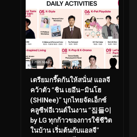
1 min read
เตรียมกรี๊ดกันให้สนั่น! แอลจี
คว้าตัว “ชิน เยอึน–มินโฮ
(SHINee)” บุกไทยจัดเอ็กซ์
คลูซีฟอีเวนต์ในงาน “집들이
by LG ทุกก้าวของการใช้ชีวิต
ในบ้าน เริ่มต้นกับแอลจี”