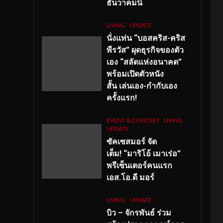
ธันวาคมนี้
LIVING
UPDATE
นั่งแท่น “บอสคริส-คริส
พีรวัส” ผุดธุรกิจของตัว
เอง “สลัดแห่งอนาคต”
พร้อมเปิดตัวหนัง
สั้น เล่นเอง-กำกับเอง
ครั้งแรก!
EVENT & CONCERT
LIVING
UPDATE
ซัคเซสมอร์ จัด
เต็ม
!
“มาริโอ้ เมาเร่อ”
พรีเซ็นเตอร์คนแรก
เอส
.โอ.ดี มอร์
LIVING
UPDATE
บิว – จักรพันธ์ ร่วม