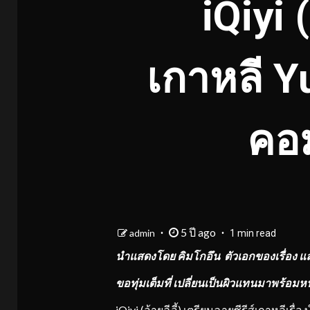
iQiyi 
เกาหลี Y
คอ
5 ปี ago
admin
1 min read
นำแสดงโดย คิมโกอึน ตัวเอกของเรื่อง 
ขอทุ่มเต็มที่ เปลี่ยนเป็นผิวแทนมาพร้
อมห
iQiyi (อ้ายฉีอี้) เตรียมฉายซีรีส์เกาหลีเร