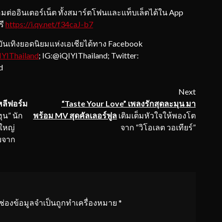
มต่ออินเตอร์เน็ต ทั้งสมาร์ตโฟนและแท็บเล็ตได้ใน App
รี
https://i.qy.net/f34caJ-b7
นเทิงยอดนิยมแห่งเอเชียได้ทาง Facebook
IYIThailand
; IG:@iQIYIThailand; Twitter:
d
Next
หลี
ฟอร์ม
“Taste Your Love” เพลงรักสุดละมุน มา
ุน” นัก
พร้อม MV สุดคัลเลอร์ฟูล
เติมเต็มหัวใจให้พองโต
ใหญ่
จาก “วิโอเลต วอเทียร์”
บจาก
ช่องข้อมูลจำเป็นถูกทำเครื่องหมาย
*