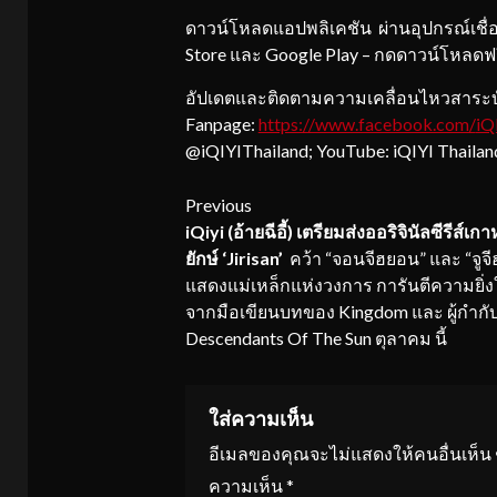
ดาวน์โหลดแอปพลิเคชัน ผ่านอุปกรณ์เชื่อ
Store และ Google Play – กดดาวน์โหลดฟ
อัปเดตและติดตามความเคลื่อนไหวสาระบั
Fanpage:
https://www.facebook.com/
iQ
@iQIYIThailand; YouTube: iQIYI Thailan
Continue
Previous
iQiyi (อ้ายฉีอี้) เตรียมส่งออริจินัลซีรีส์เกา
Reading
ยักษ์ ‘Jirisan’
คว้า “จอนจีฮยอน” และ “จูจีฮ
แสดงแม่เหล็กแห่งวงการ การันตีความยิ่ง
จากมือเขียนบทของ Kingdom และ ผู้กำกั
Descendants Of The Sun ตุลาคม นี้
ใส่ความเห็น
อีเมลของคุณจะไม่แสดงให้คนอื่นเห็น
ความเห็น
*