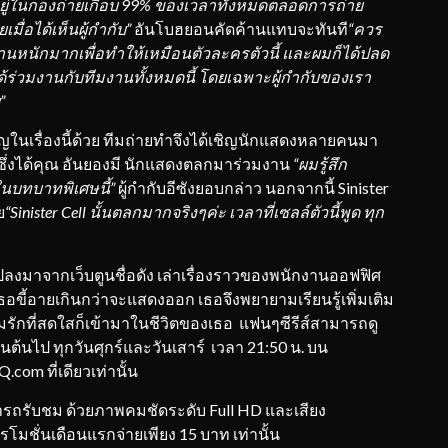
นอยู่ในกองถ่ายเกือบ 99% ของเวลาทั้งหมดตลอดการถ่าย
ยเมื่อได้เห็นผู้กำกับ”
อันโบฮยอนคัดค้านแทบจะทันที
“ควร
านหนักมากเพื่อทำให้เหมื
อนตัวละครตัวนี้ และผมก็ได้ปลด
้ร่วมงานกับที
มงานทั้งหมดนี้ โดยเฉพาะผู้กำกับของเรา
”
นเรื่องนี้ด้วย ทีมถ่ายทำจึงได้เชิญนักแสดงหลายคนมา
ll ซึ่งได้คุณ อันยองมี นักแสดงตลกมาร่วมงาน
“ผมรู้สึก
มในบทบาทพิ
เศษนี้”
ผู้กำกับอีซังยอบกล่าว นอกจากนี้ Sinister
ย
“Sinister Cell นั้นตลกมากจริงๆค่ะ เวลาที่เซลล์ตัวนี้พูด ทุก
แปลงมาจากเว็บตูนชื่อดัง เล่าเรื่องราวของพนักงานออฟฟิศ
เธอขี้อายเกินกว่าจะแสดงออก เธอจึงพยายามเรียนรู้เพิ่มเติม
วามรักที่สดใสก็เข้ามาในชีวิตของเธอ แฟนๆซีรีส์สามารถดู
ป็นต้นไป ทุกวันศุกร์และวันเสาร์ เวลา 21:50 น. บน
Q.com ที่เดียวเท่านั้น
รับชม ด้วยภาพคมชัดระดับ Full HD และเสียง
มชั่นเดือนแรกจ่ายเพียง 15 บาท เท่านั้น