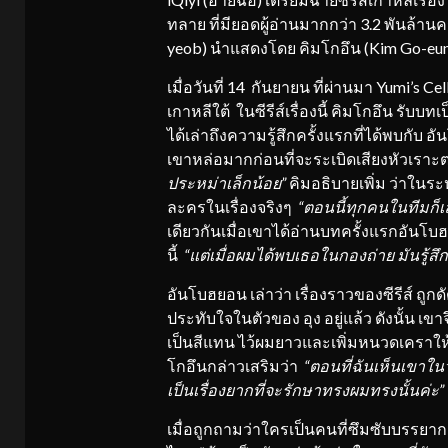
ทลาย ที่มียอดผู้อ่านมากกว่า 3.2 พันล้าน
yeob) นำแสดงโดย คิมโกอึน (Kim Go-eu
เมื่อวันที่ 14 กันยายน ที่ผ่านมา Yumi’s 
เกาหลีใต้ ในซีรีส์เรื่องนี้ คิมโกอึน ร
ได้เล่าถึงความรู้สึกครั้งแรกที่ได้พบกับ 
เขาหล่อมากก่อนที่จะระเบิดเสียงหัวเรา
ประหม่าเล็กน้อย”
คิมอธิบายเพิ่ม ว่าใน
ละครในเรื่องจริงๆ
“ตอนนี้ทุกคนในทีมก็เ
เดียวกันเมื่อเขาได้อ่านบทครั้งแรกอันโ
นี้
“แต่เมื่อผมได้พบเธอในกองถ่าย มันรู้สึกเ
อันโบฮยอน เล่าว่า เรื่องราวของซีรีส์ ถ
ประทับใจในตัวของ อุง อยู่แล้ว ดังนั้น เ
เป็นสีแทน ไว้ผมยาวและเพิ่มหนวดเคราให้เหม
โกอึนกล่าวเสริมว่า
“ตอนที่ฉันเห็นเขาในว
เป็นเรื่องยากที่จะรั
กษาทรงผมทรงนั้นค่ะ”
เมื่อถูกถามว่าใครเป็นคนที่ซึมซับบรรยา