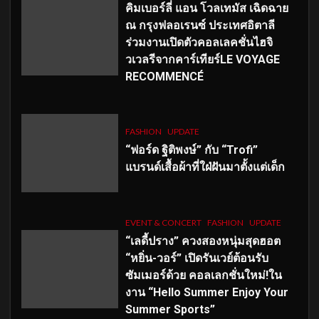
คิมเบอร์ลี่ แอน โวลเทมัส เฉิดฉาย
ณ กรุงฟลอเรนซ์ ประเทศอิตาลี
ร่วมงานเปิดตัวคอลเลคชั่นไฮจิ
วเวลรีจากคาร์เทียร์LE VOYAGE
RECOMMENCÉ
FASHION
UPDATE
“ฟอร์ด ฐิติพงษ์” กับ “Trofi”
แบรนด์เสื้อผ้าที่ใฝ่ฝันมาตั้งแต่เด็ก
EVENT & CONCERT
FASHION
UPDATE
“เลดี้ปราง” ควงสองหนุ่มสุดฮอต
“หยิ่น-วอร์” เปิดรันเวย์ต้อนรับ
ซัมเมอร์ด้วย คอลเลกชั่นใหม่!ใน
งาน “Hello Summer Enjoy Your
Summer Sports”