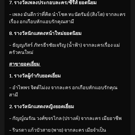
7. รางวัลเพลงประกอบละคร/ซีรีส์ ยอดนิยม
– เพลง มันดีกว่าที่คิด นำโชค ทะนัดรัมย์ (สิงโต) จากละคร
เรื่อง อกเกือบหักแอบรักคุณสามี
8. รางวัลนักแสดงหน้าใหม่ยอดนิยม
– ธัญญภัสร์ ภัทรธีรชัยเจริญ (น้ำฟ้า) จากละครเรื่อง แม่
ครัวคนใหม่
สาขายอดเยี่ยม
1. รางวัลผู้กำกับยอดเยี่ยม
– อำไพพร จิตต์ไม่งง จากละคร อกเกือบหักแอบรักคุณ
สามี
2. รางวัลนักแสดงหญิงยอดเยี่ยม
– กัญญ์ณรัณ วงศ์ขจรไกล (ปรางค์) จากละคร เมียอาชีพ
– รินรดา แก้วบัวสาย (พาย) จากละคร เมียจำเป็น