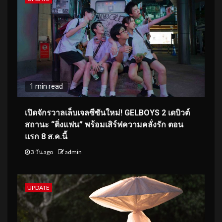
1 min read
เปิดจักรวาลเล็บเจลซีซันใหม่! GELBOYS 2 เดบิวต์
สถานะ “ติ่งแฟน” พร้อมเสิร์ฟความคลั่งรัก ตอน
แรก 8 ส.ค.นี้
3 วัน ago
admin
UPDATE