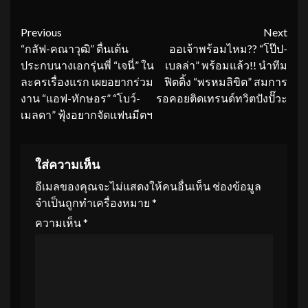
Continue
Previous
Next
“กลัฟ-คณาวุฒิ” ตื่นเต้น
ออเจ้าพร้อมไหม?? “โป๊ป-
Reading
ประกบนางเอกรุ่นพี่ “เจนี่” ใน
เบลล่า” พร้อมแล้ว!! นำทีม
ละครเรื่องแรก เผยอยากร่วม
ฟิตติ้ง “พรหมลิขิต” สมการ
งาน “แอฟ-ทักษอร” “โบว์-
รอคอยติดเทรนด์ทวิตปังปั๊วะ
เมลดา” ฟุ้งอยากจัดแฟนมีตฯ
ใส่ความเห็น
อีเมลของคุณจะไม่แสดงให้คนอื่นเห็น
ช่องข้อมูล
จำเป็นถูกทำเครื่องหมาย
*
ความเห็น
*