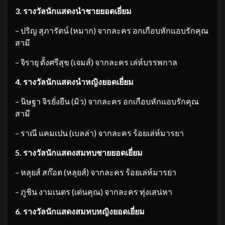
3. รางวัลนักแสดงนำชายยอดเยี่ยม
– ปริญ สุภารัตน์ (หมาก) จากละคร อกเกือบหักแอบรักคุณ
สามี
– จิรายุ ตั้งศรีสุข (เจมส์) จากละคร เล่ห์บรรพกาล
4. รางวัลนักแสดงนำหญิงยอดเยี่ยม
– นิษฐา จิรยั่งยืน (มิว) จากละคร อกเกือบหักแอบรักคุณ
สามี
– ราณี แคมเปน (เบลล่า) จากละคร ร้อยเล่ห์มารยา
5. รางวัลนักแสดงสมทบชายยอดเยี่ยม
– หลุยส์ สก๊อต (หลุยส์) จากละคร ร้อยเล่ห์มารยา
– ภูชิน งามเนตร (เด่นคุณ) จากละคร ทุ่งเสน่หา
6. รางวัลนักแสดงสมทบหญิงยอดเยี่ยม