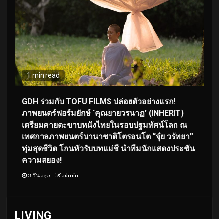
1 min read
GDH ร่วมกับ TOFU FILMS ปล่อยตัวอย่างแรก!
ภาพยนตร์ฟอร์มยักษ์ ‘คุณยายวรนาฏ’ (INHERIT)
เตรียมคายตะขาบหนังไทยในรอบปฐมทัศน์โลก ณ
เทศกาลภาพยนตร์นานาชาติโตรอนโต “จุ๋ย วรัทยา”
ทุ่มสุดชีวิต โกนหัวรับบทแม่ชี นำทีมนักแสดงประชัน
ความสยอง!
3 วัน ago
admin
LIVING