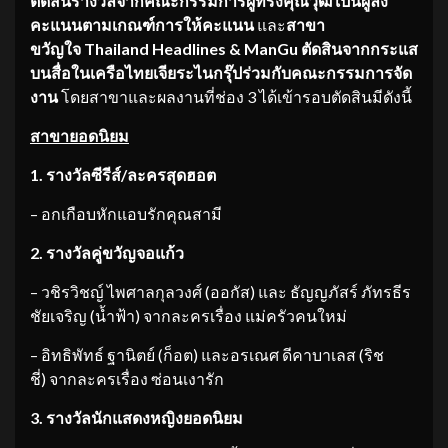
ตัดสินรางวัลจากคณะกรรมการผู้ทรงคุณวุฒิ เป็นผู้ลง
คะแนนตามเกณฑ์การให้คะแนน
และ
สาขา
ขวัญใจ
Thailand Headlines & ManGu
ตัดสินจากกระแส
บนสื่อในเครือไทยเจียระไนกรุ๊ปร่วมกับคณะกรรมการจัด
งาน
โดยสาขาและผลงานที่ช่อง 3 ได้เข้ารอบตัดสินมีดังนี้
สาขายอดนิยม
1. รางวัลซีรีส์/ละครสุดฮอต
– อกเกือบหักแอบรักคุณสามี
2. รางวัลคู่ขวัญจอแก้ว
– วชิรวิชญ์ ไพศาลกุลวงศ์ (ออกัส) และ ธัญญภัสร์ ภัทรธีร
ชัยเจริญ (น้ำฟ้า) จากละครเรื่อง แม่ครัวคนใหม่
– อิทธิพัทธ์ ฐานิตย์ (ก็อต) และอรเณศ ดีคาบาเลส (ริช
ชี่) จากละครเรื่อง ซ่อนเงารัก
3. รางวัลนักแสดงหญิงยอดนิยม