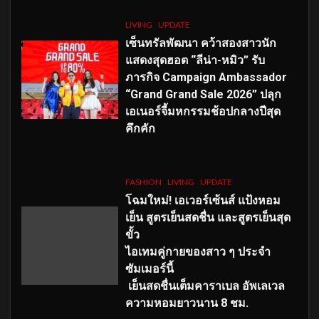
LIVING
UPDATE
เซ็นทรัลพัฒนา คว้าสองสาวนัก
แสดงสุดฮอต “ลีน่า-หมิว” รับ
ภารกิจ Campaign Ambassador
“Grand Grand Sale 2026” ปลุก
เอเนอร์จี้มหกรรมช้อปกลางปีสุด
คึกคัก
FASHION
LIVING
UPDATE
โฉมใหม่
! เอเวอร์เซ้นส์ แป้งหอม
เย็น สูตรเย็นสดชื่น และสูตรเย็นสุด
ขั้ว
ไอเทมคู่กายของสาว ๆ ประจำ
ซัมเมอร์นี้
เย็นสดชื่นเต็มคาราเบล อัพเลเวล
ความหอมยาวนาน
8
ชม.