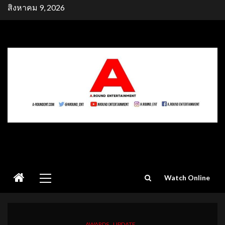
Skip
สิงหาคม 9, 2026
to
content
Primary
Watch Online
Menu
AWARDS
UPDATE