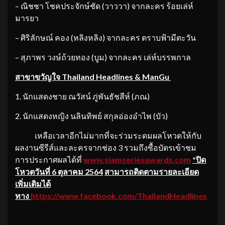
– ณิชชา โชคประจักษ์ชัด (วาววา) จากละคร ร้อยเล่ห์
มารยา
– ศิริลักษณ์ คอง (หลิงหลิง) จากละคร ตราบฟ้ามีตะวัน
– สุภาพร วงษ์ถ้วยทอง (บูม) จากละคร เล่ห์บรรพกาล
สาขาขวัญใจ
Thailand Headlines & ManGu
1. นักแสดงชาย ณวัสน์ ภู่พันธัชสีห์ (ภณ)
2. นักแสดงหญิง นลินทิพย์ สกุลอ่องอำไพ (บัว)
เหลือเวลาอีกไม่มากที่จะร่วมระดมผลโหวตให้กับ
ผลงานซีรีส์และละครจากช่อง 3 รวมถึงซื้อบัตรเข้าชม
การประกาศผลได้ที่
www.siamseriesawards.com
*ปิด
โหวตวันที่ 6 ตุลาคม 2564
สามารถติดตามรายละเอียด
เพิ่มเติมได้
ทาง
https://www.facebook.com/ThailandHeadlines