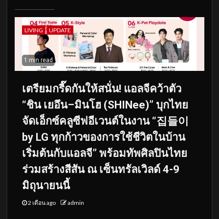
LIVING
UPDATE
1 min read
เตรียมกรี๊ดกันให้สนั่น! แอลจีคว้าตัว
“ชิน เยอึน–มินโฮ (SHINee)” บุกไทย
จัดเอ็กซ์คลูซีฟอีเวนต์ในงาน “집들이
by LG ทุกก้าวของการใช้ชีวิตในบ้าน
เริ่มต้นกับแอลจี” พร้อมทัพศิลปินไทย
ร่วมสร้างสีสัน ณ เซ็นทรัลเวิลด์ 4-9
มิถุนายนนี้
2 เดือน ago
admin