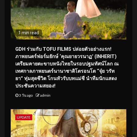
1 min read
GDH ร่วมกับ TOFU FILMS ปล่อยตัวอย่างแรก!
ภาพยนตร์ฟอร์มยักษ์ ‘คุณยายวรนาฏ’ (INHERIT)
เตรียมคายตะขาบหนังไทยในรอบปฐมทัศน์โลก ณ
เทศกาลภาพยนตร์นานาชาติโตรอนโต “จุ๋ย วรัท
ยา” ทุ่มสุดชีวิต โกนหัวรับบทแม่ชี นำทีมนักแสดง
ประชันความสยอง!
3 วัน ago
admin
UPDATE