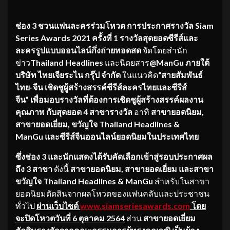
ช่อง 3 ชวนแฟนละครร่วมโหวต การประกาศรางวัล
Siam
Series Awards 2021
ครั้งที่
1
รางวัลสุดยอดซีรีส์และ
ละครรูปแบบออนไลน์
กึ่งถ่ายทอดสด
จัดโดยสำนัก
ข่าว
Thailand Headlines
และนิตยสาร
@ManGu ภายใต้
บริษัท ไทยเจียระไน กรุ๊ป จำกัด
ในแนวคิด
“สายสัมพันธ์
ไทย-จีน เชิดชูผู้สร้างสรรค์ซีรีส์ละครไทยและซีรีส์
จีน” เพื่อมอบรางวัลที่ต้องการเชิดชูผู้สร้างสรรค์ผลงาน
คุณภาพ กับสุดยอด
4 สาขารางวัล
อาทิ
สาขายอดนิยม,
สาขายอดเยี่ยม, ขวัญใจ
Thailand Headlines &
ManGu และซีรีส์จีนออนไลน์ยอดนิยมในประเทศไทย
ซึ่งช่อง
3 และนักแสดงได้รับคัดเลือกเข้าสู่รอบประกาศผล
ถึง 3 สาขา
ดังนี้
สาขายอดนิยม, สาขายอดเยี่ยม และสาขา
ขวัญใจ
Thailand Headlines & ManGu
สำหรับในสาขา
ยอดนิยมตัดสินจากผลโหวตของแฟนคลับและประชาชน
ทั่วไป
ผ่านเว็บไซต์
www.siamseriesawards.com
โดย
จะปิดโหวตวันที่ 6 ตุลาคม 2564
ส่วน
สาขายอดเยี่ยม