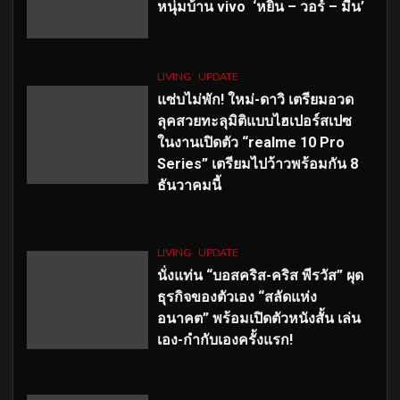
หนุ่มบ้าน vivo ‘หยิ่น – วอร์ – มีน’
LIVING
UPDATE
แซ่บไม่พัก! ใหม่-ดาวิ เตรียมอวด
ลุคสวยทะลุมิติแบบไฮเปอร์สเปซ
ในงานเปิดตัว “realme 10 Pro
Series” เตรียมไปว้าวพร้อมกัน 8
ธันวาคมนี้
LIVING
UPDATE
นั่งแท่น “บอสคริส-คริส พีรวัส” ผุด
ธุรกิจของตัวเอง “สลัดแห่ง
อนาคต” พร้อมเปิดตัวหนังสั้น เล่น
เอง-กำกับเองครั้งแรก!