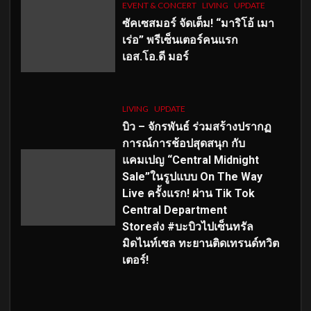
EVENT & CONCERT
LIVING
UPDATE
ซัคเซสมอร์ จัดเต็ม
!
“มาริโอ้ เมา
เร่อ” พรีเซ็นเตอร์คนแรก
เอส
.โอ.ดี มอร์
LIVING
UPDATE
บิว – จักรพันธ์ ร่วมสร้างปรากฏ
การณ์การช้อปสุดสนุก กับ
แคมเปญ “Central Midnight
Sale”ในรูปแบบ On The Way
Live ครั้งแรก! ผ่าน Tik Tok
Central Department
Storeส่ง #บะบิวไปเซ็นทรัล
มิดไนท์เซล ทะยานติดเทรนด์ทวิต
เตอร์!