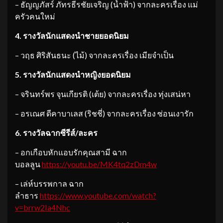
– ธัญญภัสร์ ภัทรธีรชัยเจริญ (น้ำฟ้า) จากละครเรื่อง แม่
ครัวคนใหม่
4. รางวัลนักแสดงนำชายยอดนิยม
– วฤธ ศิริสันธนะ (ไม้) จากละครเรื่อง เมียจำเป็น
5. รางวัลนักแสดงนำหญิงยอดนิยม
– จรินทร์พร จุนเกียรติ (เต้ย) จากละครเรื่อง ทุ่งเสน่หา
– อรเณศ ดีคาบาเลส (ริชชี่) จากละครเรื่อง ซ่อนเงารัก
6. รางวัลฉากซีรีส์/ละคร
– อกเกือบหักแอบรักคุณสามี ฉาก
บอลลูน
https://youtu.be/MK4tq2zDm4w
– เล่ห์บรรพกาล ฉาก
ลำธาร
https://www.youtube.com/watch?
v=brrw2Ia4Nhc