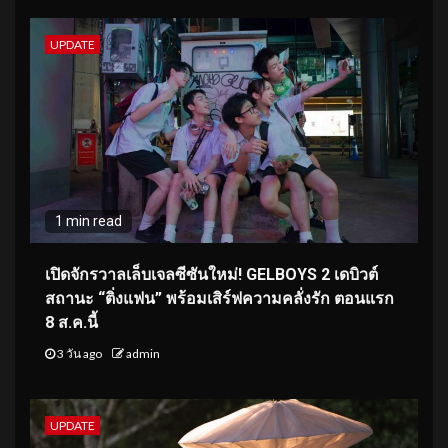
UPDATE
1 min read
เปิดจักรวาลเล็บเจลซีซันใหม่! GELBOYS 2 เดบิวต์
สถานะ “ติ่งแฟน” พร้อมเสิร์ฟความคลั่งรัก ตอนแรก
8 ส.ค.นี้
3 วัน ago
admin
UPDATE