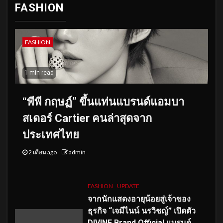
FASHION
FASHION
1 min read
“พีพี กฤษฏ์” ขึ้นแท่นแบรนด์แอมบา
สเดอร์ Cartier คนล่าสุดจาก
ประเทศไทย
2 เดือน ago
admin
FASHION
UPDATE
จากนักแสดงอายุน้อยสู่เจ้าของ
ธุรกิจ “เจมีไนน์ นรวิชญ์” เปิดตัว
DIVINE Brand Official แบรนด์