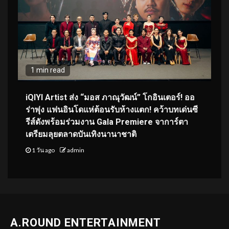
1 min read
iQIYI Artist ส่ง “มอส ภาณุวัฒน์” โกอินเตอร์! ออ
ร่าพุ่ง แฟนอินโดแห่ต้อนรับห้างแตก! คว้าบทเด่นซี
รีส์ดังพร้อมร่วมงาน Gala Premiere จาการ์ตา
เตรียมลุยตลาดบันเทิงนานาชาติ
1 วัน ago
admin
A.ROUND ENTERTAINMENT