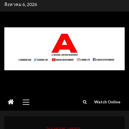
Skip
สิงหาคม 6, 2026
to
content
Primary
Watch Online
Menu
TV & MOVIE
UPDATE