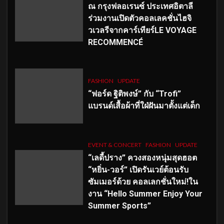
ณ กรุงฟลอเรนซ์ ประเทศอิตาลี
ร่วมงานเปิดตัวคอลเลคชั่นไฮจิ
วเวลรีจากคาร์เทียร์LE VOYAGE
RECOMMENCÉ
FASHION
UPDATE
“ฟอร์ด ฐิติพงษ์” กับ “Trofi”
แบรนด์เสื้อผ้าที่ใฝ่ฝันมาตั้งแต่เด็ก
EVENT & CONCERT
FASHION
UPDATE
“เลดี้ปราง” ควงสองหนุ่มสุดฮอต
“หยิ่น-วอร์” เปิดรันเวย์ต้อนรับ
ซัมเมอร์ด้วย คอลเลกชั่นใหม่!ใน
งาน “Hello Summer Enjoy Your
Summer Sports”