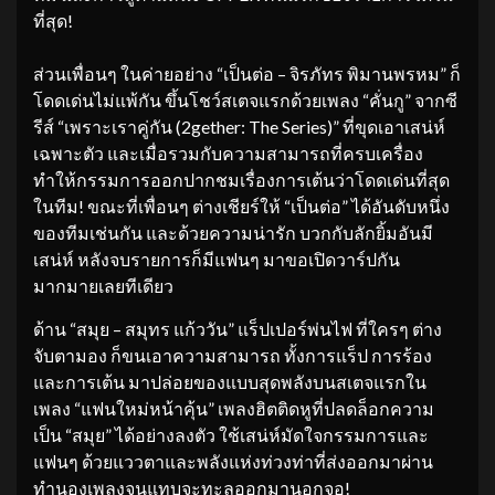
ที่สุด!
ส่วนเพื่อนๆ ในค่ายอย่าง “เป็นต่อ – จิรภัทร พิมานพรหม” ก็
โดดเด่นไม่แพ้กัน ขึ้นโชว์สเตจแรกด้วยเพลง “คั่นกู” จากซี
รีส์ “เพราะเราคู่กัน (2gether: The Series)” ที่ขุดเอาเสน่ห์
เฉพาะตัว และเมื่อรวมกับความสามารถที่ครบเครื่อง
ทำให้กรรมการออกปากชมเรื่องการเต้นว่าโดดเด่นที่สุด
ในทีม! ขณะที่เพื่อนๆ ต่างเชียร์ให้ “เป็นต่อ” ได้อันดับหนึ่ง
ของทีมเช่นกัน และด้วยความน่ารัก บวกกับลักยิ้มอันมี
เสน่ห์ หลังจบรายการก็มีแฟนๆ มาขอเปิดวาร์ปกัน
มากมายเลยทีเดียว
ด้าน “สมุย – สมุทร แก้ววัน” แร็ปเปอร์พ่นไฟ ที่ใครๆ ต่าง
จับตามอง ก็ขนเอาความสามารถ ทั้งการแร็ป การร้อง
และการเต้น มาปล่อยของแบบสุดพลังบนสเตจแรกใน
เพลง “แฟนใหม่หน้าคุ้น” เพลงฮิตติดหูที่ปลดล็อกความ
เป็น “สมุย” ได้อย่างลงตัว ใช้เสน่ห์มัดใจกรรมการและ
แฟนๆ ด้วยแววตาและพลังแห่งท่วงท่าที่ส่งออกมาผ่าน
ทำนองเพลงจนแทบจะทะลุออกมานอกจอ!