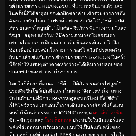
วต์ในรายการ CHUANG2021 ที่ประเทศจีนมาแล้ว และ
ในครั้งนี้ก็ได้ส่งสุดยอดเด็กฝึกของค่ายเข้าร่วมรายการถึง
4 คนด้วยกัน ได้แก่ “แฟรงค์ – พลช ชิณวังโส” , “ชีต้า – ปิติ
ภัทร ธนสารไพบูลย์” , “เป็นต่อ – จิรภัทร พิมานพรหม” และ
“สมุย – สมุทร แก้ววัน” ที่มีความสามารถไม่ธรรมดา
เพราะได้ผ่านการฝึกฝนอย่างเข้มข้นและเดินทางไปฝึก
ซ้อมเพื่อเข้าแข่งขันในรายการเซอร์ไวเวิลที่ประเทศจีน
กันมาแล้วเช่นกัน การเข้าร่วมรายการ LAZ iCON ในครั้ง
นี้จึงทำให้แฟนๆ ต่างคาดหวังว่าจะได้เห็นการปล่อยของ
ปล่อยพลังของพวกเขาในรายการ
โดยในอีพีแรกที่ผ่านมา “ชีต้า – ปิติภัทร ธนสารไพบูลย์”
ประเดิมขึ้นโชว์เป็นทีมแรกในเพลง “จังหวะหัวใจ” เพลง
รักในตำนานที่มีการ Re-Arrange ดนตรีใหม่ ซึ่ง “ชีต้า”
ก็ได้โชว์ความโดดเด่นทั้งการเต้นและการร้องที่แข็งแรง
จนทำให้เหล่ากรรมการ iCONIC แห่งยุค
ดา เอ็นโดรฟิน
,
ชิน – ชินวุฒ และ
โอม ค็อกเทล
ประทับใจในอินเนอร์และ
พลังที่ส่งออกมา พร้อมลงคะแนนให้เป็นอันดับหนึ่งของ
ทีม และก้าวสู่ตำแหน่ง UPPER คนแรกของรายการได้ใน