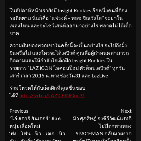
ในสัปดาห์หน้าเรายังมี Insight Rookies อีกหนึ่งคนที่ต้อง
รอติดตาม นั่นก็คือ “แฟรงค์ – พลช ชิณวังโส” จะมาใน
เพลงไหน และจะโชว์เสน่ห์ออกมาอย่างไร พลาดไม่ได้เด็ด
ขาด
ความฝันของพวกเขาในครั้งนี้จะเป็นอย่างไร จะไปถึงฝั่ง
ฝันหรือไม่ และใครจะได้เดบิวต์ คุณคือผู้กำหนด สามารถ
ติดตามและให้กำลังใจเด็กฝึก Insight Rookies ใน
รายการ “LAZ iCON ไอคอนป๊อป ตัวท็อปเดบิวต์” ทุกวัน
เสาร์ เวลา 20.15 น. ทางช่องวัน31 และ LazLive
ร่วมโหวตให้กับเด็กฝึกที่คุณชื่นชอบ
ได้ที่
http://lzd.co/LAZiCONOne31
Continue
Previous
Next
“โอ๋ สตาร์ ฮันเตอร์” ส่ง 6
มิว ศุภศิษฏ์ จงชีวีวัฒน์แรงดี
Reading
หนุ่มเลือดใหม่
ไม่มีตกพาเพลง
‘ฟง – โฟน – ฟิว – เจเจ – นิว
SPACEMAN กลับมาผงาด
ตัน – กันดั้ม’ ตัวแทน Star
ชาร์ต iTunes ทั่วโลกอีกครั้ง