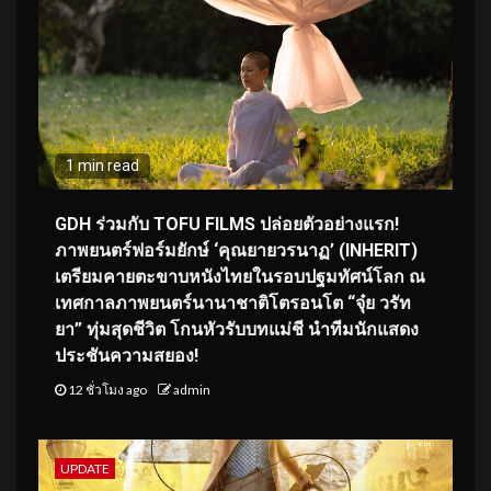
1 min read
GDH ร่วมกับ TOFU FILMS ปล่อยตัวอย่างแรก!
ภาพยนตร์ฟอร์มยักษ์ ‘คุณยายวรนาฏ’ (INHERIT)
เตรียมคายตะขาบหนังไทยในรอบปฐมทัศน์โลก ณ
เทศกาลภาพยนตร์นานาชาติโตรอนโต “จุ๋ย วรัท
ยา” ทุ่มสุดชีวิต โกนหัวรับบทแม่ชี นำทีมนักแสดง
ประชันความสยอง!
12 ชั่วโมง ago
admin
UPDATE