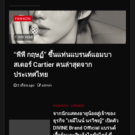
FASHION
1 min read
“พีพี กฤษฏ์” ขึ้นแท่นแบรนด์แอมบา
สเดอร์ Cartier คนล่าสุดจาก
ประเทศไทย
2 เดือน ago
admin
FASHION
UPDATE
จากนักแสดงอายุน้อยสู่เจ้าของ
ธุรกิจ “เจมีไนน์ นรวิชญ์” เปิดตัว
DIVINE Brand Official แบรนด์