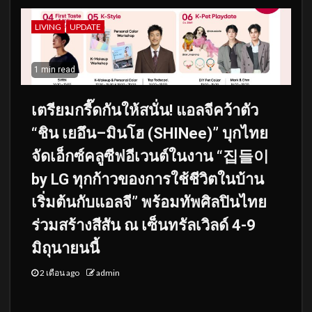
LIVING
UPDATE
1 min read
เตรียมกรี๊ดกันให้สนั่น! แอลจีคว้าตัว
“ชิน เยอึน–มินโฮ (SHINee)” บุกไทย
จัดเอ็กซ์คลูซีฟอีเวนต์ในงาน “집들이
by LG ทุกก้าวของการใช้ชีวิตในบ้าน
เริ่มต้นกับแอลจี” พร้อมทัพศิลปินไทย
ร่วมสร้างสีสัน ณ เซ็นทรัลเวิลด์ 4-9
มิถุนายนนี้
2 เดือน ago
admin