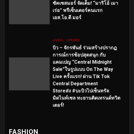
ซัคเซสมอร์ จัดเต็ม
!
“มาริโอ้ เมา
เร่อ” พรีเซ็นเตอร์คนแรก
เอส
.โอ.ดี มอร์
LIVING
UPDATE
บิว – จักรพันธ์ ร่วมสร้างปรากฏ
การณ์การช้อปสุดสนุก กับ
แคมเปญ “Central Midnight
Sale”ในรูปแบบ On The Way
Live ครั้งแรก! ผ่าน Tik Tok
Central Department
Storeส่ง #บะบิวไปเซ็นทรัล
มิดไนท์เซล ทะยานติดเทรนด์ทวิต
เตอร์!
FASHION