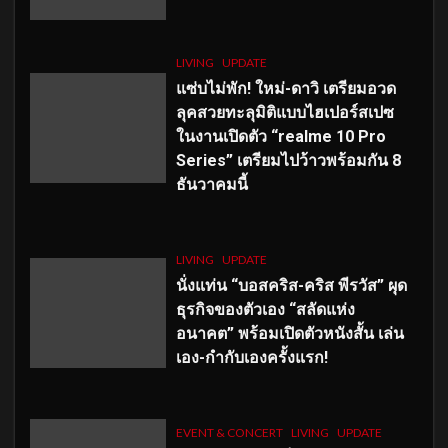
LIVING
UPDATE
แซ่บไม่พัก! ใหม่-ดาวิ เตรียมอวด
ลุคสวยทะลุมิติแบบไฮเปอร์สเปซ
ในงานเปิดตัว “realme 10 Pro
Series” เตรียมไปว้าวพร้อมกัน 8
ธันวาคมนี้
LIVING
UPDATE
นั่งแท่น “บอสคริส-คริส พีรวัส” ผุด
ธุรกิจของตัวเอง “สลัดแห่ง
อนาคต” พร้อมเปิดตัวหนังสั้น เล่น
เอง-กำกับเองครั้งแรก!
EVENT & CONCERT
LIVING
UPDATE