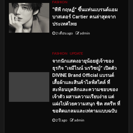
FASHION
“พีพี กฤษฏ์” ขึ้นแท่นแบรนด์แอม
บาสเดอร์ Cartier คนล่าสุดจาก
ประเทศไทย
2 เดือน ago
admin
FASHION
UPDATE
จากนักแสดงอายุน้อยสู่เจ้าของ
ธุรกิจ “เจมีไนน์ นรวิชญ์” เปิดตัว
DIVINE Brand Official แบรนด์
เสื้อผ้าและสินค้าไลฟ์สไตล์ ที่
สะท้อนบุคลิกและความชอบของ
เจ้าตัว ผสานความเรียบง่าย แต่
แฝงไปด้วยความสนุก ชิค สตรีท ที่
ขอติดแกลมและเท่ตามแบบฉบับ
2 ปี ago
admin