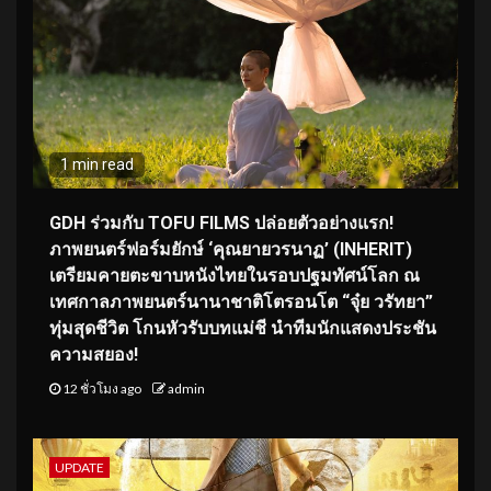
1 min read
GDH ร่วมกับ TOFU FILMS ปล่อยตัวอย่างแรก!
ภาพยนตร์ฟอร์มยักษ์ ‘คุณยายวรนาฏ’ (INHERIT)
เตรียมคายตะขาบหนังไทยในรอบปฐมทัศน์โลก ณ
เทศกาลภาพยนตร์นานาชาติโตรอนโต “จุ๋ย วรัทยา”
ทุ่มสุดชีวิต โกนหัวรับบทแม่ชี นำทีมนักแสดงประชัน
ความสยอง!
12 ชั่วโมง ago
admin
UPDATE