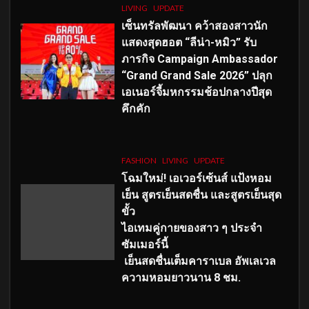
LIVING
UPDATE
เซ็นทรัลพัฒนา คว้าสองสาวนัก
แสดงสุดฮอต “ลีน่า-หมิว” รับ
ภารกิจ Campaign Ambassador
“Grand Grand Sale 2026” ปลุก
เอเนอร์จี้มหกรรมช้อปกลางปีสุด
คึกคัก
FASHION
LIVING
UPDATE
โฉมใหม่
! เอเวอร์เซ้นส์ แป้งหอม
เย็น สูตรเย็นสดชื่น และสูตรเย็นสุด
ขั้ว
ไอเทมคู่กายของสาว ๆ ประจำ
ซัมเมอร์นี้
เย็นสดชื่นเต็มคาราเบล อัพเลเวล
ความหอมยาวนาน
8
ชม.