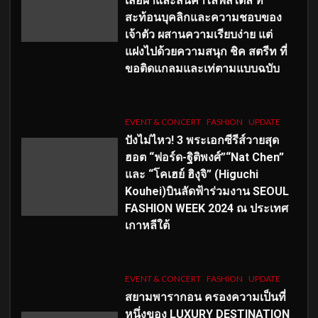
เสื้อผ้าและสินค้าไลฟ์สไตล์ ที่
สะท้อนบุคลิกและความชอบของ
เจ้าตัว ผสานความเรียบง่าย แต่
แฝงไปด้วยความสนุก ชิค สตรีท ที่
ขอติดแกลมและเท่ตามแบบฉบับ
EVENT & CONCERT
FASHION
UPDATE
ปังไม่ไหว! 3 พระเอกซีรีส์วายสุด
ฮอต “ฟอร์ด-ฐิติพงศ์”“Nat Chen”
และ “โคเฮย์ ฮิงุจิ” (Higuchi
Kouhei)บินลัดฟ้าร่วมงาน SEOUL
FASHION WEEK 2024 ณ ประเทศ
เกาหลีใต้
EVENT & CONCERT
FASHION
UPDATE
สยามพารากอน ครองความเป็นที่
หนึ่งของ LUXURY DESTINATION