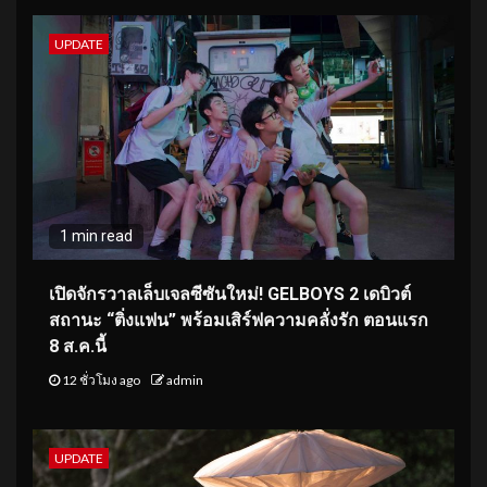
UPDATE
1 min read
เปิดจักรวาลเล็บเจลซีซันใหม่! GELBOYS 2 เดบิวต์
สถานะ “ติ่งแฟน” พร้อมเสิร์ฟความคลั่งรัก ตอนแรก
8 ส.ค.นี้
12 ชั่วโมง ago
admin
UPDATE