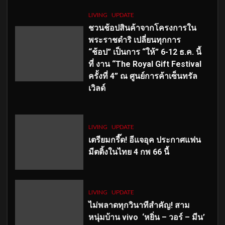
LIVING
UPDATE
ชวนช้อปสินค้าจากโครงการใน
พระราชดำริ เปลี่ยนทุกการ
“ช้อป” เป็นการ “ให้” 6-12 ธ.ค. นี้
ที่ งาน “The Royal Gift Festival
ครั้งที่ 4” ณ ศูนย์การค้าเซ็นทรัล
เวิลด์
LIVING
UPDATE
เตรียมกรี๊ด! อีแจอุค ประกาศแฟน
มีตติ้งในไทย 4 กพ 66 นี้
LIVING
UPDATE
ไม่พลาดทุกวินาทีสำคัญ
! สาม
หนุ่มบ้าน vivo ‘หยิ่น – วอร์ – มีน’