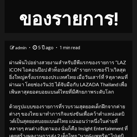
ของรายการ!
5 ปี ago
admin
1 min read
ผ่านพ้นไปอย่างสวยงามสำหรับอีพีแรกของรายการ “LAZ
iCON ไอคอนป๊อป ตัวท็อปเดบิวต์” รายการเซอร์ไวเวิลสุด
ยิ่งใหญ่ครั้งแรกของประเทศไทย เมื่อวันเสาร์ที่ 9 ตุลาคมที่
ผ่านมา โดยช่องวัน31 ได้จับมือกับ LAZADA Thailand เพื่อ
เฟ้นหาสุดยอดบอยแบนด์ไทยที่มีศักยภาพระดับโลก
ด้วยรูปแบบของรายการที่รวบรวมสุดยอดเด็กฝึกจากค่าย
ต่างๆ ของไทย มาทำภารกิจแข่งขันเพื่อคว้าตำแหน่งเดบิ
วต์เป็นสุดยอดบอยแบนด์ไทย แน่นอนว่าหนึ่งในค่ายที่
หลายๆ คนต่างจับตามอง นั่นก็คือ Insight Entertainment ที่
เคยสร้างผลงานการส่ง 2 เด็กไทย “นาย&แพทริค” ไปเดบิ