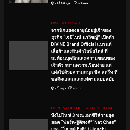
2 เดือน ago
admin
FASHION
UPDATE
จากนักแสดงอายุน้อยสู่เจ้าของ
ธุรกิจ “เจมีไนน์ นรวิชญ์” เปิดตัว
DIVINE Brand Official แบรนด์
เสื้อผ้าและสินค้าไลฟ์สไตล์ ที่
สะท้อนบุคลิกและความชอบของ
เจ้าตัว ผสานความเรียบง่าย แต่
แฝงไปด้วยความสนุก ชิค สตรีท ที่
ขอติดแกลมและเท่ตามแบบฉบับ
2 ปี ago
admin
EVENT & CONCERT
FASHION
UPDATE
ปังไม่ไหว! 3 พระเอกซีรีส์วายสุด
ฮอต “ฟอร์ด-ฐิติพงศ์”“Nat Chen”
และ “โคเฮย์ ฮิงุจิ” (Higuchi