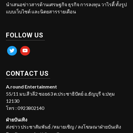
นำเสนอข่าวสารด้านเศรษฐกิจ ธุรกิจ การลงทุน วาไรตี้ ทั้งรูป
แบบเว็บไซต์ และนิตยสารรายเดือน
FOLLOW US
twitter
youtube
CONTACT US
A.round Entertainment
55/11 มบ.สีวลี2 ซอย63 ต.ประชาธิปัตย์ อ.ธัญบุรี จ.ปทุม
12130
โทร : 0923802140
ฝ่ายบันเทิง
ส่งข่าว ประชาสัมพันธ์ /หมายเชิญ / ลงโฆษณาฝ่ายบันเทิง