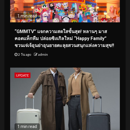
1 min read
“GMMTV” แจกความสดใสขั้นสุด! หลานๆ มาส
คอตแท็กทีม ปล่อยซิงเกิลใหม่ “Happy Family”
ชวนเจ่เจ้อุนย่าอุนยายตะลุยสวนสนุกแห่งความสุข!!
2 วัน ago
admin
UPDATE
1 min read