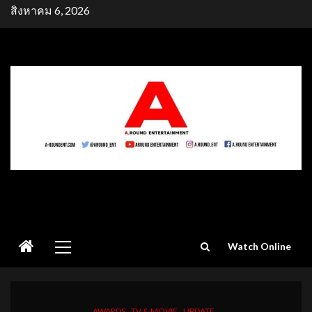
Skip
สิงหาคม 6, 2026
to
content
Primary
Watch Online
Menu
AWARDS
TV & MOVIE
UPDATE