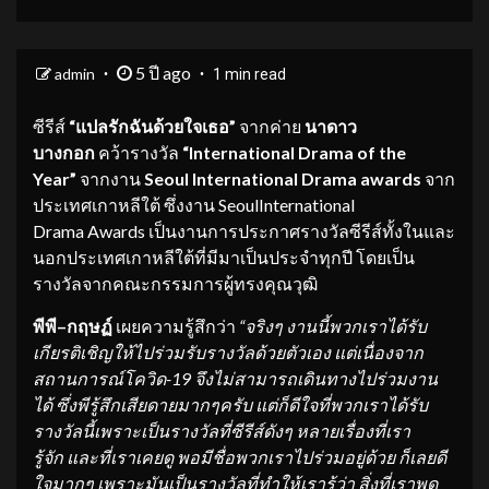
5 ปี ago
admin
1 min read
ซีรีส์
“
แปลรักฉันด้วยใจเธอ”
จากค่าย
นาดาว
บางกอก
คว้ารางวัล
“
International Drama of the
Year
”
จากงาน
Seoul International
D
rama awards
จาก
ประเทศเกาหลีใต้ ซึ่งงาน SeoulInternational
Drama Awards เป็นงานการประกาศรางวัลซีรีส์ทั้งในและ
นอกประเทศเกาหลีใต้ที่มีมาเป็นประจำทุกปี โดยเป็น
รางวัลจากคณะกรรมการผู้ทรงคุณวุฒิ
พีพี
–
กฤ
ษฏ์
เผยความรู้สึกว่า
“จริงๆ งานนี้พวกเราได้รับ
เกียรติเชิญให้ไป
ร่วม
รับรางวัลด้วยตัวเอง แต่เนื่องจาก
สถานการณ์โควิด
-19
จึงไม่สามารถเดินทาง
ไปร่วมงาน
ได้
ซึ่งพี
รู้สึก
เสียดายมาก
ๆครับ
แต่ก็ดีใจ
ที่พวกเราได้รับ
รางวัลนี้
เพราะเป็นรางวัลที่ซีรีส์ดังๆ หลายเรื่องที่เรา
รู้จัก
และ
ที่เราเคยดู พอมีชื่อพวกเราไป
ร่วม
อยู่ด้วย ก็เลยดี
ใจมากๆ เพราะมันเป็นรางวัลที่ทำให้เรารู้ว่า สิ่งที่เราพูด