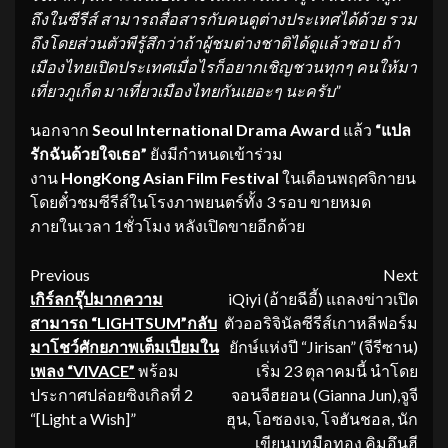
ถึงในซีรีส์ สามารถสื่อสารกับคนดูต่างประเทศได้ด้วย รวม
ถึงโดยส่วนตัวพีรู้สึกว่าถ้าผู้ชมต่างชาติได้ดูแล้วชอบ ถ้า
เมืองไทยเปิดประเทศ
เมื่อไร
ก็อยากเชิญชวน
ทุกๆ คน
ให้มา
เที่ยวภูเก็ต มาเที่ยวเมืองไทยกันเยอะๆ นะครับ”
นอกจาก
S
eoul
International Drama Award
แล้ว
“
แปล
รักฉันด้วยใจเธอ
”
ยังมีกำหนดเข้าร่วม
งาน
HongKong
Asian Film Festival
ในเดือนพฤศจิกายน
โดยตั๋วชมซีรีส์ในโรงภาพยนตร์ทั้ง 3 รอบ ขายหมด
ภายในเวลา 1ชั่วโมง หลังเปิดขายอีกด้วย
Continue
Previous
Next
เกิร์ลกรุ๊ปมากความ
iQiyi (อ้ายฉีอี้) แถลงข่าวเปิด
Reading
สามารถ
“LIGHTSUM”กลับ
ตัวออริจินัลซีรีส์เกาหลีฟอร์ม
มาโชว์ศักยภาพเต็มเปี่
ยมใน
ยักษ์แห่งปี “Jirisan” (จีรีซาน)
เพลง “VIVACE”
พร้อม
เริ่ม 23 ตุลาคมนี้ นำโดย
ประกาศปล่อยซิงเกิลที่ 2
จอนจีฮยอน (Gianna Jun),จูจี
“[Light a Wish]”
ฮุน, โอซองเจ, โจฮันชอล, นัก
เขียนบทมือทอง คิมอึนฮี