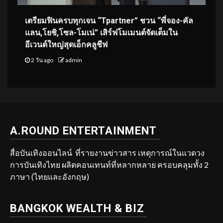
เตรียมฟินครบทุกเจน “Tpartner” ชวน “พี่จอง-คัล
แลน,โยชิ,โซล-โมเน่” เสิร์ฟโมเมนต์จัดเต็มใน
อีเวนต์ใหญ่สุดเอ็กคลูชีฟ
2 วัน ago
admin
A.ROUND ENTERTAINMENT
สื่อบันเทิงออนไลน์ ที่รายงานข่าวสาร เหตุการณ์ในแวดวง
การบันเทิงไทย ผลิตคอนเทนท์ที่หลากหลาย ครอบคลุมทั้ง 2
ภาษา (ไทยและอังกฤษ)
BANGKOK WEALTH & BIZ