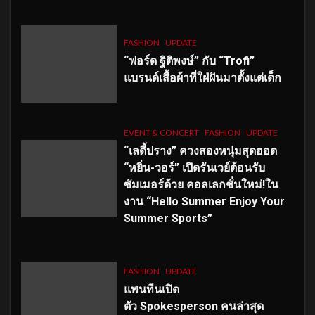
FASHION
UPDATE
“ฟอร์ด ฐิติพงษ์” กับ “Trofi”
แบรนด์เสื้อผ้าที่ใฝ่ฝันมาตั้งแต่เด็ก
EVENT & CONCERT
FASHION
UPDATE
“เลดี้ปราง” ควงสองหนุ่มสุดฮอต
“หยิ่น-วอร์” เปิดรันเวย์ต้อนรับ
ซัมเมอร์ด้วย คอลเลกชั่นใหม่!ใน
งาน “Hello Summer Enjoy Your
Summer Sports”
FASHION
UPDATE
แพนทีนเปิด
ตัว
Spokesperson คนล่าสุด