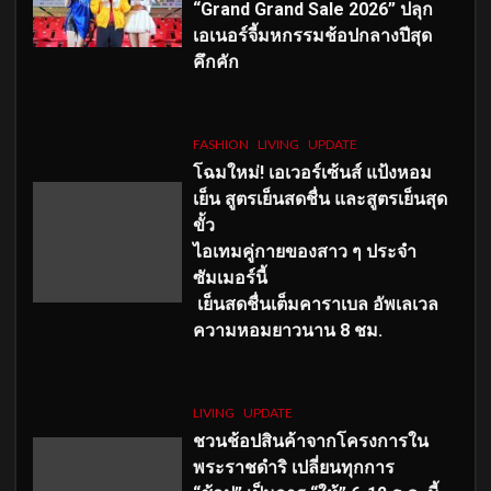
“Grand Grand Sale 2026” ปลุก
เอเนอร์จี้มหกรรมช้อปกลางปีสุด
คึกคัก
FASHION
LIVING
UPDATE
โฉมใหม่
! เอเวอร์เซ้นส์ แป้งหอม
เย็น สูตรเย็นสดชื่น และสูตรเย็นสุด
ขั้ว
ไอเทมคู่กายของสาว ๆ ประจำ
ซัมเมอร์นี้
เย็นสดชื่นเต็มคาราเบล อัพเลเวล
ความหอมยาวนาน
8
ชม.
LIVING
UPDATE
ชวนช้อปสินค้าจากโครงการใน
พระราชดำริ เปลี่ยนทุกการ