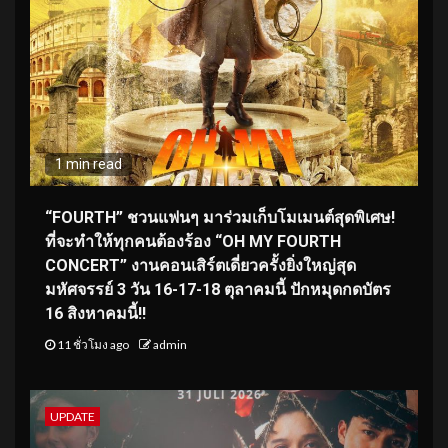
1 min read
“FOURTH” ชวนแฟนๆ มาร่วมเก็บโมเมนต์สุดพิเศษ!
ที่จะทำให้ทุกคนต้องร้อง “OH MY FOURTH
CONCERT” งานคอนเสิร์ตเดี่ยวครั้งยิ่งใหญ่สุด
มหัศจรรย์ 3 วัน 16-17-18 ตุลาคมนี้ ปักหมุดกดบัตร
16 สิงหาคมนี้!!
11 ชั่วโมง ago
admin
UPDATE