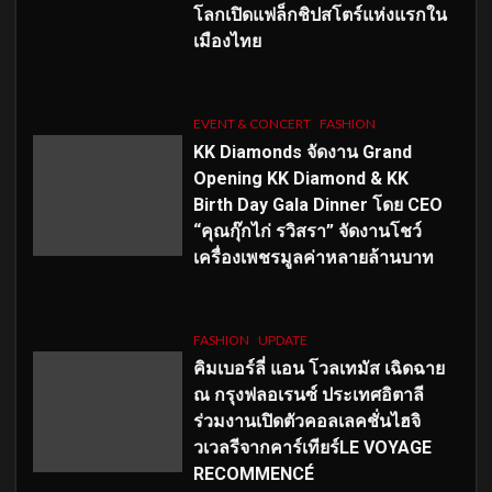
โลกเปิดแฟล็กชิปสโตร์แห่งแรกใน
เมืองไทย
EVENT & CONCERT
FASHION
KK Diamonds จัดงาน Grand
Opening KK Diamond & KK
Birth Day Gala Dinner โดย CEO
“คุณกุ๊กไก่ รวิสรา” จัดงานโชว์
เครื่องเพชรมูลค่าหลายล้านบาท
FASHION
UPDATE
คิมเบอร์ลี่ แอน โวลเทมัส เฉิดฉาย
ณ กรุงฟลอเรนซ์ ประเทศอิตาลี
ร่วมงานเปิดตัวคอลเลคชั่นไฮจิ
วเวลรีจากคาร์เทียร์LE VOYAGE
RECOMMENCÉ