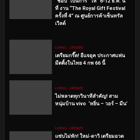
“ช้อป” เป็นการ “ให้” 6-12 ธ.ค. นี้
ที่ งาน “The Royal Gift Festival
ครั้งที่ 4” ณ ศูนย์การค้าเซ็นทรัล
เวิลด์
LIVING
UPDATE
เตรียมกรี๊ด! อีแจอุค ประกาศแฟน
มีตติ้งในไทย 4 กพ 66 นี้
LIVING
UPDATE
ไม่พลาดทุกวินาทีสำคัญ
! สาม
หนุ่มบ้าน vivo ‘หยิ่น – วอร์ – มีน’
LIVING
UPDATE
แซ่บไม่พัก! ใหม่-ดาวิ เตรียมอวด