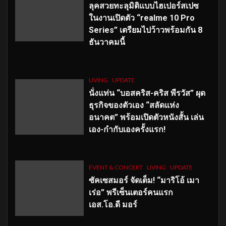
ลุคสวยทะลุมิติแบบไฮเปอร์สเปซ
ในงานเปิดตัว “realme 10 Pro
Series” เตรียมไปว้าวพร้อมกัน 8
ธันวาคมนี้
LIVING
UPDATE
นั่งแท่น “บอสคริส-คริส พีรวัส” ผุด
ธุรกิจของตัวเอง “สลัดแห่ง
อนาคต” พร้อมเปิดตัวหนังสั้น เล่น
เอง-กำกับเองครั้งแรก!
EVENT & CONCERT
LIVING
UPDATE
ซัคเซสมอร์ จัดเต็ม
!
“มาริโอ้ เมา
เร่อ” พรีเซ็นเตอร์คนแรก
เอส
.โอ.ดี มอร์