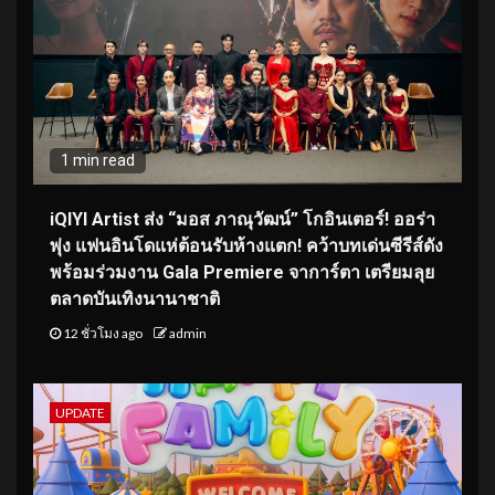
1 min read
iQIYI Artist ส่ง “มอส ภาณุวัฒน์” โกอินเตอร์! ออร่า
พุ่ง แฟนอินโดแห่ต้อนรับห้างแตก! คว้าบทเด่นซีรีส์ดัง
พร้อมร่วมงาน Gala Premiere จาการ์ตา เตรียมลุย
ตลาดบันเทิงนานาชาติ
12 ชั่วโมง ago
admin
UPDATE