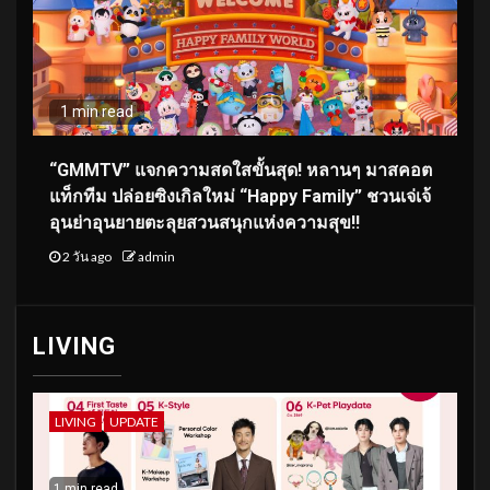
1 min read
“GMMTV” แจกความสดใสขั้นสุด! หลานๆ มาสคอต
แท็กทีม ปล่อยซิงเกิลใหม่ “Happy Family” ชวนเจ่เจ้
อุนย่าอุนยายตะลุยสวนสนุกแห่งความสุข!!
2 วัน ago
admin
LIVING
LIVING
UPDATE
1 min read