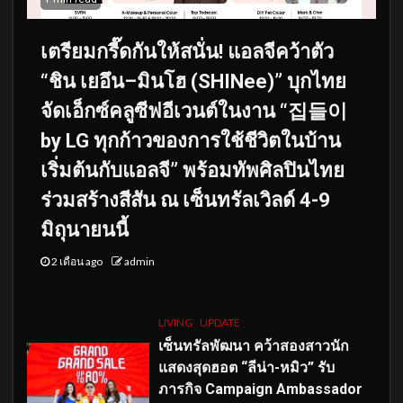
เตรียมกรี๊ดกันให้สนั่น! แอลจีคว้าตัว
“ชิน เยอึน–มินโฮ (SHINee)” บุกไทย
จัดเอ็กซ์คลูซีฟอีเวนต์ในงาน “집들이
by LG ทุกก้าวของการใช้ชีวิตในบ้าน
เริ่มต้นกับแอลจี” พร้อมทัพศิลปินไทย
ร่วมสร้างสีสัน ณ เซ็นทรัลเวิลด์ 4-9
มิถุนายนนี้
2 เดือน ago
admin
LIVING
UPDATE
เซ็นทรัลพัฒนา คว้าสองสาวนัก
แสดงสุดฮอต “ลีน่า-หมิว” รับ
ภารกิจ Campaign Ambassador