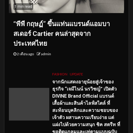
1 min read
“พีพี กฤษฏ์” ขึ้นแท่นแบรนด์แอมบา
สเดอร์ Cartier คนล่าสุดจาก
ประเทศไทย
2 เดือน ago
admin
FASHION
UPDATE
จากนักแสดงอายุน้อยสู่เจ้าของ
ธุรกิจ “เจมีไนน์ นรวิชญ์” เปิดตัว
DIVINE Brand Official แบรนด์
เสื้อผ้าและสินค้าไลฟ์สไตล์ ที่
สะท้อนบุคลิกและความชอบของ
เจ้าตัว ผสานความเรียบง่าย แต่
แฝงไปด้วยความสนุก ชิค สตรีท ที่
ขอติดแกลมและเท่ตามแบบฉบับ