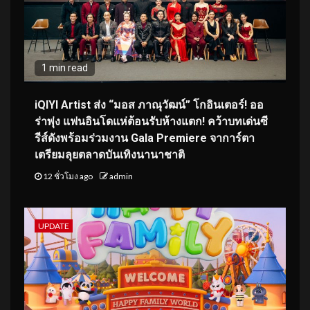
1 min read
iQIYI Artist ส่ง “มอส ภาณุวัฒน์” โกอินเตอร์! ออ
ร่าพุ่ง แฟนอินโดแห่ต้อนรับห้างแตก! คว้าบทเด่นซี
รีส์ดังพร้อมร่วมงาน Gala Premiere จาการ์ตา
เตรียมลุยตลาดบันเทิงนานาชาติ
12 ชั่วโมง ago
admin
UPDATE