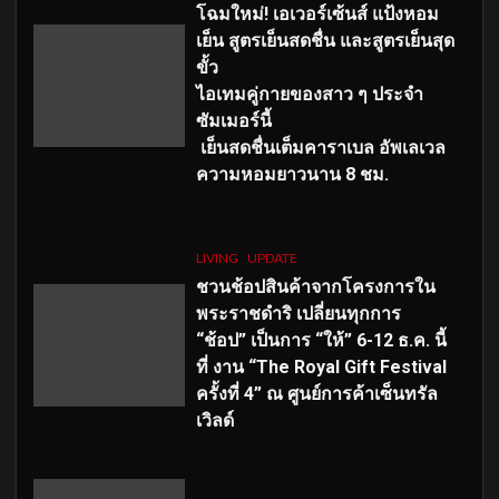
โฉมใหม่
! เอเวอร์เซ้นส์ แป้งหอม
เย็น สูตรเย็นสดชื่น และสูตรเย็นสุด
ขั้ว
ไอเทมคู่กายของสาว ๆ ประจำ
ซัมเมอร์นี้
เย็นสดชื่นเต็มคาราเบล อัพเลเวล
ความหอมยาวนาน
8
ชม.
LIVING
UPDATE
ชวนช้อปสินค้าจากโครงการใน
พระราชดำริ เปลี่ยนทุกการ
“ช้อป” เป็นการ “ให้” 6-12 ธ.ค. นี้
ที่ งาน “The Royal Gift Festival
ครั้งที่ 4” ณ ศูนย์การค้าเซ็นทรัล
เวิลด์