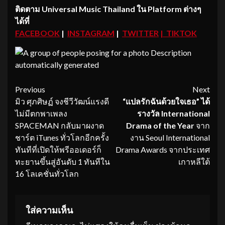
ติดตาม
Universal Music Thailand ใน Platform ต่างๆ
ได้ที่
FACEBOOK
|
INSTAGRAM
|
TWITTER
|
TIKTOK
Continue
Previous
Next
มิว ศุภศิษฏ์ จงชีวีวัฒน์แรงดี
“แปลรักฉันด้วยใจเธอ” ได้
Reading
ไม่มีตกพาเพลง
รางวัล
International
SPACEMAN กลับมาผงาด
Drama of the Year
จาก
ชาร์ต iTunes ทั่วโลกอีกครั้ง
งาน Seoul International
ทันทีที่เปิดให้พรีออเดอร์ก็
Drama Awards จากประเทศ
ทะยานขึ้นสู่อันดับ 1 ทันทีใน
เกาหลีใต้
16 โลเคชั่นทั่วโลก
ใส่ความเห็น