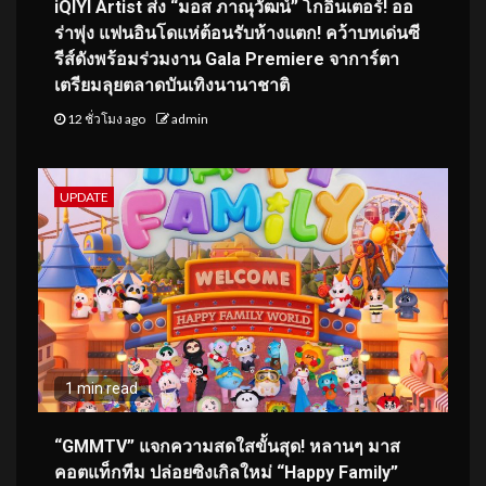
iQIYI Artist ส่ง “มอส ภาณุวัฒน์” โกอินเตอร์! ออ
ร่าพุ่ง แฟนอินโดแห่ต้อนรับห้างแตก! คว้าบทเด่นซี
รีส์ดังพร้อมร่วมงาน Gala Premiere จาการ์ตา
เตรียมลุยตลาดบันเทิงนานาชาติ
12 ชั่วโมง ago
admin
UPDATE
1 min read
“GMMTV” แจกความสดใสขั้นสุด! หลานๆ มาส
คอตแท็กทีม ปล่อยซิงเกิลใหม่ “Happy Family”