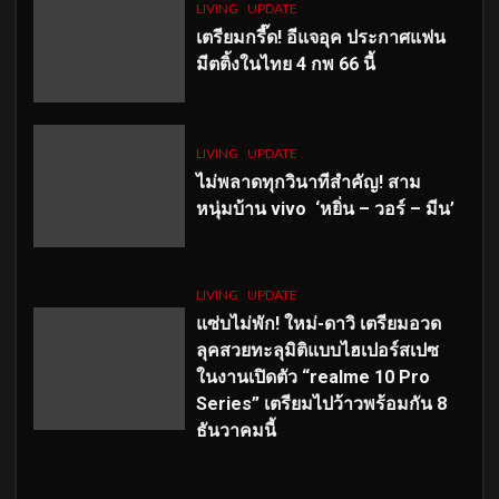
LIVING
UPDATE
เตรียมกรี๊ด! อีแจอุค ประกาศแฟน
มีตติ้งในไทย 4 กพ 66 นี้
LIVING
UPDATE
ไม่พลาดทุกวินาทีสำคัญ
! สาม
หนุ่มบ้าน vivo ‘หยิ่น – วอร์ – มีน’
LIVING
UPDATE
แซ่บไม่พัก! ใหม่-ดาวิ เตรียมอวด
ลุคสวยทะลุมิติแบบไฮเปอร์สเปซ
ในงานเปิดตัว “realme 10 Pro
Series” เตรียมไปว้าวพร้อมกัน 8
ธันวาคมนี้