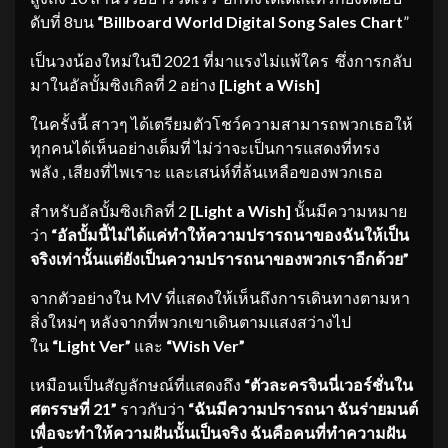
ดับที่ 8บน
“Billboard World Digital Song Sales Chart
”
เป็นวงน้องใหม่ในปี 2021 ที่มาแรงไม่แพ้ใคร ซึ่งการกลับ
มาในอัลบั้มซิงเกิลที่ 2 อย่าง
[Light a Wish]
ในครั้งนี้ สาวๆ ได้เตรียมตัวโชว์ความสามารถพวกเธอให้
ทุกคนได้เห็นอย่างเต็มที่ ไม่ว่าจะเป็นการแสดงที่ทรง
พลัง , เสียงที่ไพเราะ และเสน่ห์ที่ล้นเหลือของพวกเธอ
สำหรับอัลบั้มซิงเกิลที่ 2
[Light a Wish]
นั้นมีความหมาย
ว่า
“อัลบั้มนี้ไม่ได้แค่ทำให้
ความปรารถนาของฉันให้เป็น
จริ
งเท่านั้นแต่ยังเป็
นความปรารถนาของพวกเราอีกด้วย”
จากตัวอย่างใน MV ที่แสดงให้เห็นถึงการเดินทางตามหา
สิ่งใหม่ๆ หลังจากที่พวกเขาเดินตามแสงสว่างไป
ใน
“Light Ver”
และ
“Wish Ver”
เหมือนเป็นสัญลักษณ์ที่แสดงถึง
“ตัวละครจินนี่เวอร์ชั่
นใน
ศตรรษที่ 21”
ราวกับว่า
“ฉันมีความปรารถนา ฉันร่ายมนต์
เพื่อจะทำให้ความฝั
นนั้นเป็นจริง ฉันคือคนที่ทำความฝัน