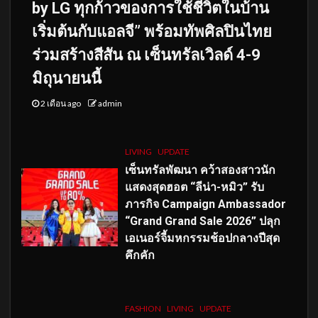
by LG ทุกก้าวของการใช้ชีวิตในบ้าน
เริ่มต้นกับแอลจี” พร้อมทัพศิลปินไทย
ร่วมสร้างสีสัน ณ เซ็นทรัลเวิลด์ 4-9
มิถุนายนนี้
2 เดือน ago
admin
LIVING
UPDATE
เซ็นทรัลพัฒนา คว้าสองสาวนัก
แสดงสุดฮอต “ลีน่า-หมิว” รับ
ภารกิจ Campaign Ambassador
“Grand Grand Sale 2026” ปลุก
เอเนอร์จี้มหกรรมช้อปกลางปีสุด
คึกคัก
FASHION
LIVING
UPDATE