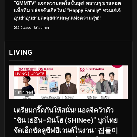
“GMMTV” แจกความสดใสขั้นสุด! หลานๆ มาสคอต
แท็กทีม ปล่อยซิงเกิลใหม่ “Happy Family” ชวนเจ่เจ้
อุนย่าอุนยายตะลุยสวนสนุกแห่งความสุข!!
2 วัน ago
admin
LIVING
LIVING
UPDATE
1 min read
เตรียมกรี๊ดกันให้สนั่น! แอลจีคว้าตัว
“ชิน เยอึน–มินโฮ (SHINee)” บุกไทย
จัดเอ็กซ์คลูซีฟอีเวนต์ในงาน “집들이