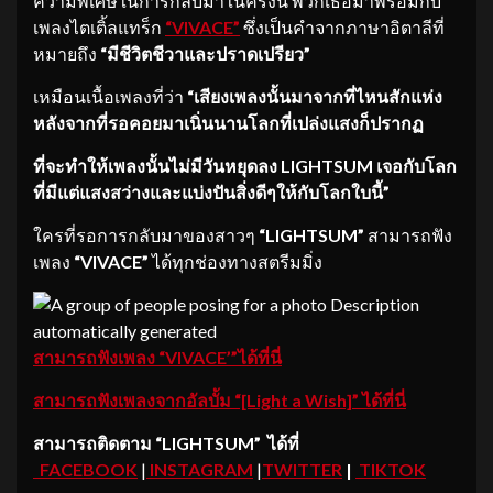
ความพิเศษในการกลับมาในครั้งนี้ พวกเธอมาพร้อมกับ
เพลงไตเติ้ลแทร็ก
“VIVACE”
ซึ่งเป็นคำจากภาษาอิตาลีที่
หมายถึง
“มีชีวิตชีวาและปราดเปรียว”
เหมือนเนื้อเพลงที่ว่า
“เสี
ยงเพลงนั้นมาจากที่ไหนสักแห่ง
หลังจากที่รอคอยมาเนิ่นนานโลกที่
เปล่งแสงก็ปรากฏ
ที่จะทำให้เพลงนั้นไม่มีวันหยุ
ดลง
LIGHTSUM เจอกับโลก
ที่มีแต่
แสงสว่างและแบ่งปันสิ่งดีๆให้กั
บโลกใบนี้
”
ใครที่รอการกลับมาของสาวๆ
“LIGHTSUM”
สามารถฟัง
เพลง
“VIVACE”
ได้ทุกช่องทางสตรีมมิ่ง
สามารถฟังเพลง “VIVACE’”ได้ที่นี่
สามารถฟังเพลงจากอัลบั้ม
“[Light a Wish]” ได้ที่นี่
สามารถติดตาม
“LIGHTSUM”
ได้ที่
FACEBOOK
|
INSTAGRAM
|
TWITTER
|
TIKTOK