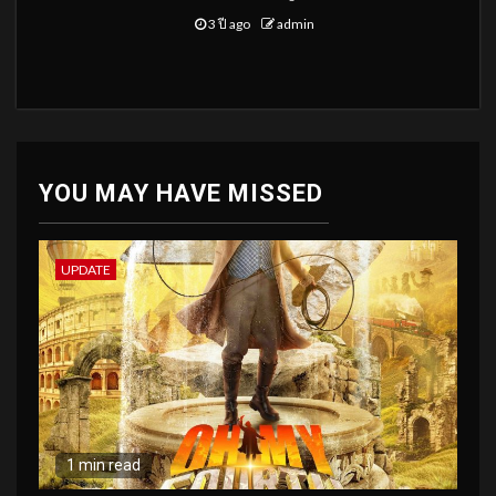
3 ปี ago
admin
YOU MAY HAVE MISSED
UPDATE
1 min read