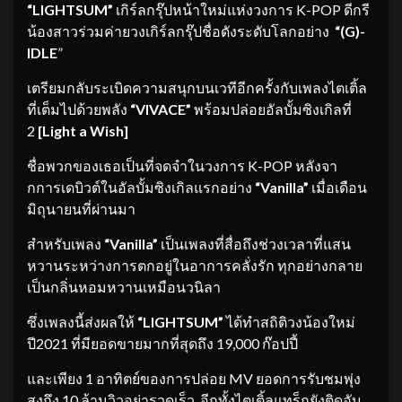
“LIGHTSUM”
เกิร์ลกรุ๊ปหน้าใหม่แห่งวงการ K-POP ดีกรี
น้องสาวร่วมค่ายวงเกิร์ลกรุ๊ปชื่อดังระดับโลกอย่าง
“(G)-
IDLE
”
เตรียมกลับระเบิดความสนุกบนเวทีอีกครั้งกับเพลงไตเติ้ล
ที่เต็มไปด้วยพลัง
“VIVACE”
พร้อมปล่อยอัลบั้มซิงเกิลที่
2
[
Light a Wish]
ชื่อพวกของเธอเป็นที่จดจำในวงการ K-POP หลังจา
กการเดบิวต์ในอัลบั้มซิงเกิลแรกอย่าง
“Vanilla”
เมื่อเดือน
มิถุนายนที่ผ่านมา
สำหรับเพลง
“Vanilla”
เป็นเพลงที่สื่อถึงช่วงเวลาที่แสน
หวานระหว่างการตกอยู่ในอาการคลั่งรัก ทุกอย่างกลาย
เป็นกลิ่นหอมหวานเหมือนวนิลา
ซึ่งเพลงนี้ส่งผลให้
“LIGHTSUM”
ได้ทำสถิติวงน้องใหม่
ปี2021 ที่มียอดขายมากที่สุดถึง 19,000 ก๊อปปี้
และเพียง 1 อาทิตย์ของการปล่อย MV ยอดการรับชมพุ่ง
สูงถึง 10 ล้านวิวอย่ารวดเร็ว อีกทั้งไตเติ้ลแทร็กยังติดอับ