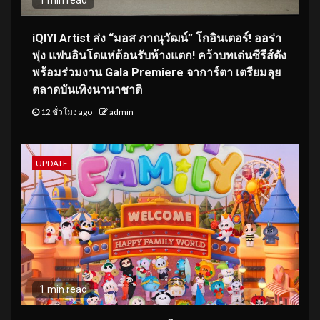
1 min read
iQIYI Artist ส่ง “มอส ภาณุวัฒน์” โกอินเตอร์! ออร่า
พุ่ง แฟนอินโดแห่ต้อนรับห้างแตก! คว้าบทเด่นซีรีส์ดัง
พร้อมร่วมงาน Gala Premiere จาการ์ตา เตรียมลุย
ตลาดบันเทิงนานาชาติ
12 ชั่วโมง ago
admin
UPDATE
1 min read