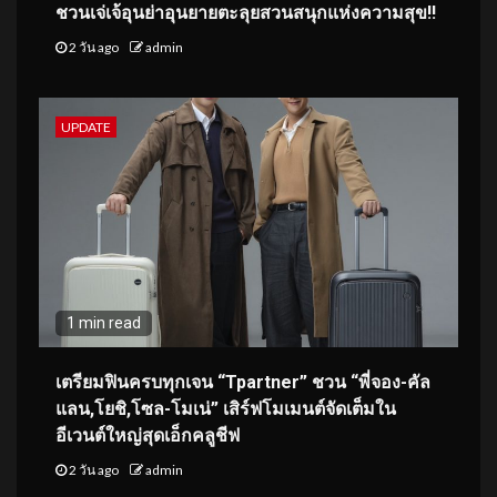
ชวนเจ่เจ้อุนย่าอุนยายตะลุยสวนสนุกแห่งความสุข!!
2 วัน ago
admin
UPDATE
1 min read
เตรียมฟินครบทุกเจน “Tpartner” ชวน “พี่จอง-คัล
แลน,โยชิ,โซล-โมเน่” เสิร์ฟโมเมนต์จัดเต็มใน
อีเวนต์ใหญ่สุดเอ็กคลูชีฟ
2 วัน ago
admin