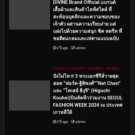
DIVINE Brand Official แบรนด์
เสื้อผ้าและสินค้าไลฟ์สไตล์ ที่
สะท้อนบุคลิกและความชอบของ
เจ้าตัว ผสานความเรียบง่าย แต่
แฝงไปด้วยความสนุก ชิค สตรีท ที่
ขอติดแกลมและเท่ตามแบบฉบับ
2 ปี ago
admin
EVENT & CONCERT
FASHION
UPDATE
ปังไม่ไหว! 3 พระเอกซีรีส์วายสุด
ฮอต “ฟอร์ด-ฐิติพงศ์”“Nat Chen”
และ “โคเฮย์ ฮิงุจิ” (Higuchi
Kouhei)บินลัดฟ้าร่วมงาน SEOUL
FASHION WEEK 2024 ณ ประเทศ
เกาหลีใต้
2 ปี ago
admin