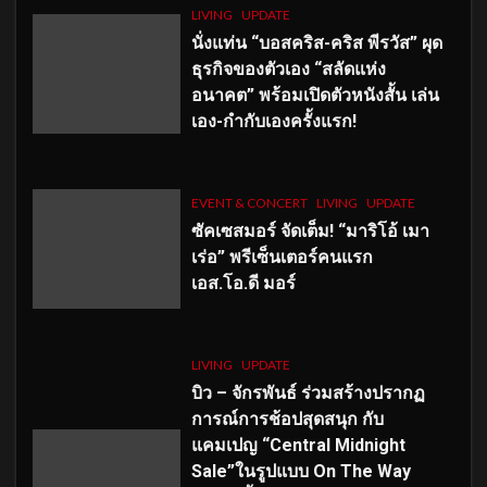
LIVING
UPDATE
นั่งแท่น “บอสคริส-คริส พีรวัส” ผุด
ธุรกิจของตัวเอง “สลัดแห่ง
อนาคต” พร้อมเปิดตัวหนังสั้น เล่น
เอง-กำกับเองครั้งแรก!
EVENT & CONCERT
LIVING
UPDATE
ซัคเซสมอร์ จัดเต็ม
!
“มาริโอ้ เมา
เร่อ” พรีเซ็นเตอร์คนแรก
เอส
.โอ.ดี มอร์
LIVING
UPDATE
บิว – จักรพันธ์ ร่วมสร้างปรากฏ
การณ์การช้อปสุดสนุก กับ
แคมเปญ “Central Midnight
Sale”ในรูปแบบ On The Way