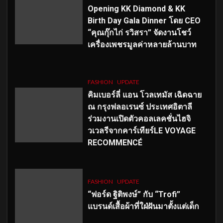
Opening KK Diamond & KK
Birth Day Gala Dinner โดย CEO
“คุณกุ๊กไก่ รวิสรา” จัดงานโชว์
เครื่องเพชรมูลค่าหลายล้านบาท
FASHION
UPDATE
คิมเบอร์ลี่ แอน โวลเทมัส เฉิดฉาย
ณ กรุงฟลอเรนซ์ ประเทศอิตาลี
ร่วมงานเปิดตัวคอลเลคชั่นไฮจิ
วเวลรีจากคาร์เทียร์LE VOYAGE
RECOMMENCÉ
FASHION
UPDATE
“ฟอร์ด ฐิติพงษ์” กับ “Trofi”
แบรนด์เสื้อผ้าที่ใฝ่ฝันมาตั้งแต่เด็ก