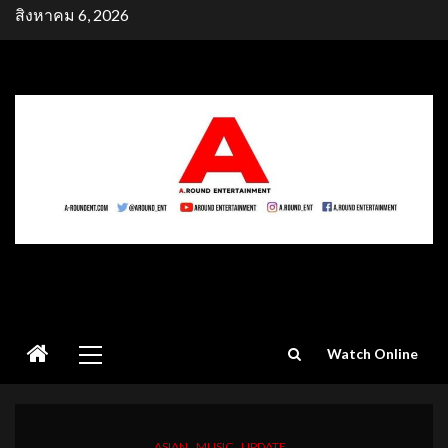
Skip
สิงหาคม 6, 2026
to
content
Primary
Watch Online
Menu
ASIAN
MUSIC
UPDATE