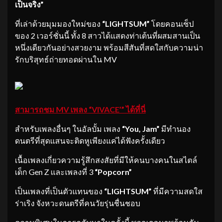
เป็นจริง”
ที่เล่าด้วยมุมมองใหม่ของ
“LIGHTSUM”
โดยคอนเซ็ป
ของ 2 เวอร์ชั่นนี้ ทั้ง 8 สาวได้แสดงท่าเต้นที่ผสมสานเป็น
หนึ่งเดียวกันอย่างสวยงาม พร้อมสีสันที่สดใสกับความน่า
รักบริสุทธ์ถ่ายทอดผ่านใน MV
สามารถชม MV เพลง “VIVACE’” ได้ที่นี่
สำหรับเพลงอื่นๆ ในอัลบั้ม เพลง
“You, Jam”
มีทำนอง
ดนตรีที่สุดแสนจะติดหูเพียงแค่ได้ฟังครั้งเดียว
เนื้อเพลงเกี่ยวความรู้สึกสงสัยที่มีให้คนบางคนในสไตล์
เด็ก Gen Z และเพลงที่ 3
“Popcorn”
เป็นเพลงที่เป็นตัวแทนของ
“LIGHTSUM”
ที่มีความสดใส
ร่าเริง จังหวะดนตรีที่คนวัยรุ่นชื่นชอบ