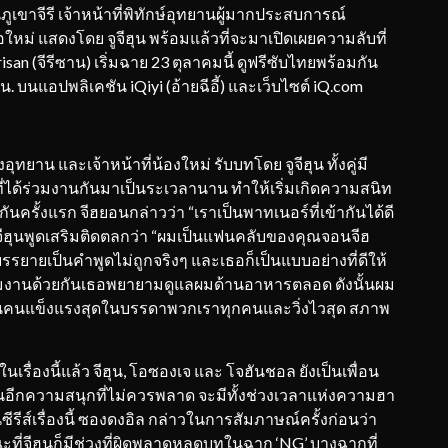
ขาจีรี เจ้าหน้าที่พิทักษ์อุทยานผู้มากประสบการณ์
หม่ แสดงโดย จูจีฮุน พร้อมแล้วที่จะมาเปิดเผยความลับที่
risan (จีรีซาน) เริ่มฉาย 23 ตุลาคมนี้ ดูฟรีซับไทยพร้อมกัน
 น. บนแอปพลิเคชัน iQiyi (อ้ายฉีอี้) และเว็บไซต์ iQ.com
อุทยาน และเจ้าหน้าที่น้องใหม่ รับบทโดย จูจีฮุน ทั้งคู่มี
รที่ได้ร่วมงานกันมาเป็นระเวลานาน ทำให้เริ่มเกิดความสนิท
ันครั้งแรก จีฮยอนกล่าวว่า “เราเป็นพาทเนอร์ที่เข้ากันได้ดี
ีฮุนพูดเสริมติดตลกว่า “ผมเป็นแฟนคลับของคุณจอนจีฮ
บรรยายเป็นคำพูดไม่ถูกจริงๆ และเธอก็เป็นแบบอย่างที่ดีให้
งานด้วยกันเธอพยายามดูแลผมด้านอาหารตลอด ดังนั้นผม
ป็นคนแข็งแรงสุดในบรรดาพวกเราทุกคนและวิ่งไวสุด สภาพ
เรื่องนี้แล้ว จีฮุน, โอซองเจ และ โจฮันชอล ยังเป็นเพื่อน
เป็นอีกความสนุกที่ไม่ควรพลาด จะมีทั้งช่วงเวลาแห่งความฮา
ส์เรื่องนี้ ซองดงอิล กล่าวในการสัมภาษณ์ครั้งก่อนว่า
ที่จีฮุนก็มีช่วงที่ผิดพลาดหลุดบทในฉาก ‘NG’ บางฉากที่