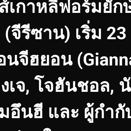
ีส์เกาหลีฟอร์มยักษ
 (จีรีซาน) เริ่ม 23
นจีฮยอน (Gianna 
องเจ, โจฮันชอล, น
มอึนฮี และ ผู้กำ