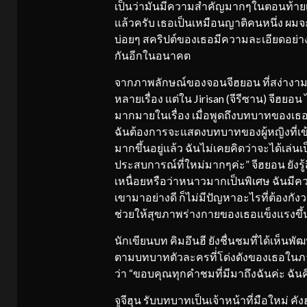
เป็นว่ามันมีความสำคัญมากๆในตอนท้ายเรื
แล้วครับ เธอเป็นเหมือนญาติคนหนึ่ง ผม
บ่อยๆ สคริปต์ของเธอมีความละเอียดอย่างม
กันอีกในอนาคต
จากภาพลักษณ์ของจอนจีฮยอน ที่สง่างา
หลายเรื่อง แต่ใน Jirisan (จีรีซาน) จีฮย
มากมายในเรื่อง เมื่อพูดถึงบทบาทของเธอ จีฮ
ฉันต้องการจะแสดงบทบาทของผู้หญิงที่เข้ม
มากขึ้นอยู่แล้ว ฉันไม่เคยคิดว่าจะได้เล่นเ
ประสบการณ์ที่ใหม่มากๆค่ะ” จีฮยอน ยังรู้ส
เหนื่อยหรือว่าหนาวมากเป็นพิเศษ ฉันมี
เขามาอย่างดี ก็ไม่มีปัญหาอะไรที่ต้องกังว
ช่วยให้สุขภาพร่างกายของเธอแข็งแรงขึ้น
นักเขียนบท คิมอึนฮี ยังชื่นชมที่ได้เห็นพั
ตามบทบาทตัวละครที่่โด่งดังของเธอในภา
ว่า “ขอบคุณทุกคำชมที่มีมาถึงฉันค่ะ ฉันคิ
จูจีฮุน รับบทบาทเป็นเจ้าหน้าที่มือใหม่ ค