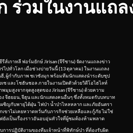
ุก ร่วมในงานแถล
ซีรีส์เกาหลี ฟอร์มยักษ์ Jirisan (จีรีซาน) จัดงานแถลงข่าว
ปทั่วโลก เมื่อช่วงบ่ายวันนี้ (13 ตุลาคม) ในงานแถลง
นฮี, ผู้กำกับภาพ ชเวซังมุก พร้อมทีมนักแสดงนำระดับซุป
จองเซ และโชฮันชอล ภายในงานเปิดตัวด้วยวิดีโอไฮไลท์
 ภาพมุมสูงจากจุดสูงสุดของ Jirisan (จีรีซาน) ด้วยความ
 จีฮยอน, จีฮุน และนักแสดงคนอื่นๆ ซึ่งทั้งหมดรับบทบาท
งเผชิญกับพายุไต้ฝุ่น ไฟป่า น้ำป่าไหลหลาก และภัยอันตรา
วกเขาไม่เคยหวาดหวั่นกับภารกิจช่วยเหลือและกู้ภัย ไม่ใช่
ต่ยังเป็นเรื่องราวอันอบอุ่นหัวใจที่ผู้ชมต้องห้ามพลาด
ับการปฏิบัติงานของทีมเจ้าหน้าที่พิทักษ์ป่า ที่ต้องรับผิด