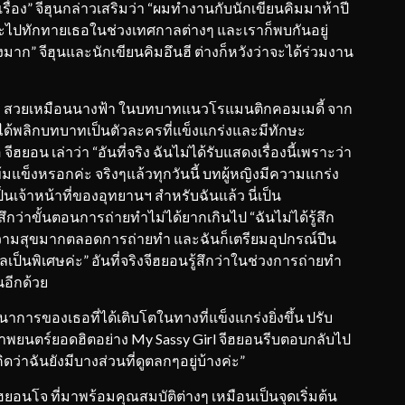
่อง” จีฮุนกล่าวเสริมว่า “ผมทำงานกับนักเขียนคิมมาห้าปี
จะไปทักทายเธอในช่วงเทศกาลต่างๆ และเราก็พบกันอยู่
าก” จีฮุนและนักเขียนคิมอึนฮี ต่างก็หวังว่าจะได้ร่วมงาน
ม สวยเหมือนนางฟ้า ในบทบาทแนวโรแมนติกคอมเมดี้ จาก
อน ได้พลิกบทบาทเป็นตัวละครที่แข็งแกร่งและมีทักษะ
ยอน เล่าว่า “อันที่จริง ฉันไม่ได้รับแสดงเรื่องนี้เพราะว่า
แข็งหรอกค่ะ จริงๆแล้วทุกวันนี้ บทผู้หญิงมีความแกร่ง
ป็นเจ้าหน้าที่ของอุทยานฯ สำหรับฉันแล้ว นี่เป็น
ึกว่าขั้นตอนการถ่ายทำไม่ได้ยากเกินไป “ฉันไม่ได้รู้สึก
ความสุขมากตลอดการถ่ายทำ และฉันก็เตรียมอุปกรณ์ปีน
ลเป็นพิเศษค่ะ” อันที่จริงจีฮยอนรู้สึกว่าในช่วงการถ่ายทำ
อีกด้วย
ฒนาการของเธอที่ได้เติบโตในทางที่แข็งแกร่งยิ่งขึ้น ปรับ
พยนตร์ยอดฮิตอย่าง My Sassy Girl จีฮยอนรีบตอบกลับไป
ดว่าฉันยังมีบางส่วนที่ดูตลกๆอยู่บ้างค่ะ”
ังฮยอนโจ ที่มาพร้อมคุณสมบัติต่างๆ เหมือนเป็นจุดเริ่มต้น