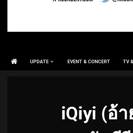
UPDATE
EVENT & CONCERT
TV 
iQiyi (อ้า