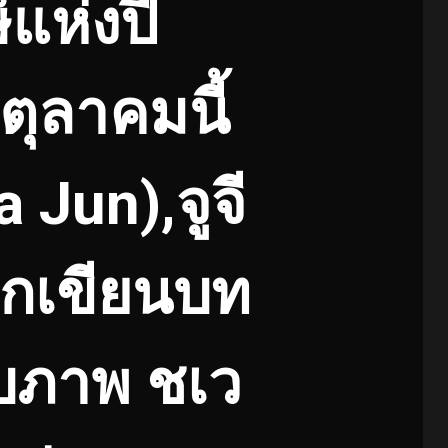
์แห่งปี
 ตุลาคมนี้
Jun),จูจี
ักเขียนบท
กับภาพ ชเว