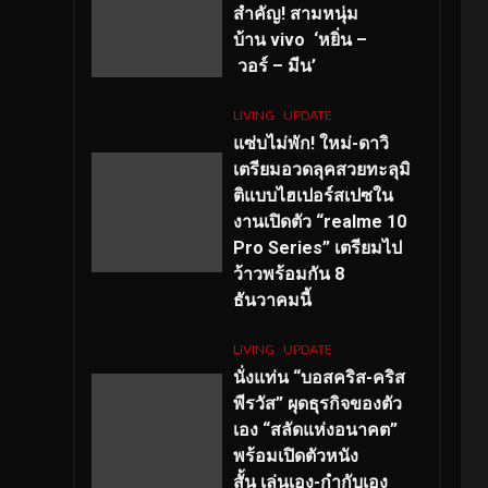
สำคัญ
! สามหนุ่ม
บ้าน vivo ‘หยิ่น –
วอร์ – มีน’
LIVING
UPDATE
แซ่บไม่พัก! ใหม่-ดาวิ
เตรียมอวดลุคสวยทะลุมิ
ติแบบไฮเปอร์สเปซใน
งานเปิดตัว “realme 10
Pro Series” เตรียมไป
ว้าวพร้อมกัน 8
ธันวาคมนี้
LIVING
UPDATE
นั่งแท่น “บอสคริส-คริส
พีรวัส” ผุดธุรกิจของตัว
เอง “สลัดแห่งอนาคต”
พร้อมเปิดตัวหนัง
สั้น เล่นเอง-กำกับเอง