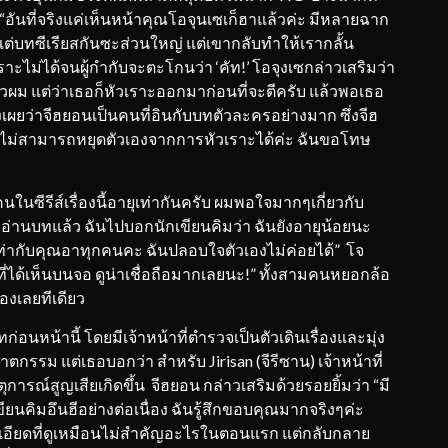
 “อันที่จริงแค่เห็นหน้าคุณโอจุนเซเก็ฮาแล้วค่ะ มีหลายฉาก
ีแต่บทซีเรียสกันซะส่วนใหญ่ แต่เขากลับทำให้เรากลั้น
เราะไม่ได้จนผู้กำกับจะตะโกนว่า ‘คัท!’ โอจุงเซกล่าวเสริมว่า
ีหัวผม แต่ว่าเธอก็หัวเราะออกมาก่อนที่จะตีครับ แล้วพอเธอ
ังเผยว่าจีฮยอนเป็นคนที่อินกับบทตัวละครอย่างมาก ซึ่งจีฮ
ต่ไม่สามารถหยุดตัวเองจากการหัวเราะได้ค่ะ ฉันขอโทษ
ซีรีส์เรื่องนี้อายุเท่ากันครับ ผมพอใจมากๆเกี่ยวกับ
ากอ่านบทแล้ว ฉันไปบอกนักเขียนคิมว่า ฉันยังอายุน้อยนะ
่ากับคุณอาทุกคนคะ ฉันปลอบใจตัวเองไม่ค่อยได้” โจ
่ได้เห็นบนจอ ดูน่าเชื่อถือมากเลยนะ!” ทั้งสามคนหยอกล้อ
งเลยทีเดียว
ก่อนหน้านี้ โดยมีเจ้าหน้าที่ตำรวจเป็นตัวเดินเรื่องและมุ่ง
รรม แต่เธอบอกว่า สำหรับ Jirisan (จีรีซาน) เจ้าหน้าที่
ารณ์สูญเสียเกิดขึ้น จีฮยอน กล่าวเสริมด้วยรอยยิ้มว่า “มี
ขียนคิมอึนฮีอย่างต่อเนื่อง ฉันรู้สึกขอบคุณมากจริงๆค่ะ
ยละเอียดที่ดูเหมือนไม่สำคัญอะไรในตอนแรก แต่กลับกลาย