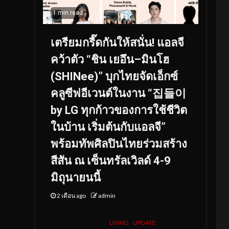
1 min read
เตรียมกรี๊ดกันให้สนั่น! แอลจี
คว้าตัว “ชิน เยอึน–มินโฮ
(SHINee)” บุกไทยจัดเอ็กซ์
คลูซีฟอีเวนต์ในงาน “집들이
by LG ทุกก้าวของการใช้ชีวิต
ในบ้าน เริ่มต้นกับแอลจี”
พร้อมทัพศิลปินไทยร่วมสร้าง
สีสัน ณ เซ็นทรัลเวิลด์ 4-9
มิถุนายนนี้
2 เดือน ago
admin
LIVING
UPDATE