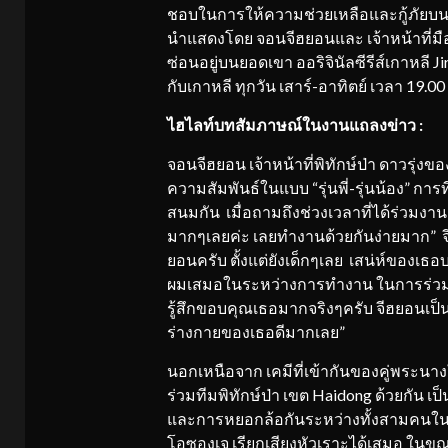
ชอบในการให้ความช่วยเหลือและกู้ภัยบนภูเ
นำแสดงโดย จอนจีฮยอนและ เจ้าหน้าที่มือใ
ซ่อนอยู่บนยอดเขา ออริจินัลซีรีส์เกาหลี Ji
กับเกาหลี ทุกวัน เสาร์-อาทิตย์ เวลา 19.00
ไฮไลท์บทสัมภาษณ์ในงานแถลงข่าว :
จอนจีฮยอน เจ้าหน้าที่พิทักษ์ป่า ดาวรุ่งของ
ความสัมพันธ์ในแบบ “รุ่นพี่-รุ่นน้อง” กา
สนมกัน เมื่อถามถึงช่วงเวลาที่ได้ร่วมงานก
มากๆเลยค่ะ เลยทำงานด้วยกันง่ายมาก” จ
ยอนครับ ตั้งแต่ยังเด็กๆเลย เสน่ห์ของเธอ
ผมเสมอในระหว่างการทำงาน ในการร่วม
รู้สึกขอบคุณเธอมากจริงๆครับ จีฮยอนเ
ร่างกายของเธอดีมากเลย”
นอกเหนือจาก เคมีที่เข้ากันของคู่พระนางใน
ร่วมทีมพิทักษ์ป่า เขต Haidong ด้วยกัน 
และการหยอกล้อกันระหว่างทั้งสามคนในซีรี
โอซองเจ เรียกเสียงหัวเราะได้เสมอ ในขณะ