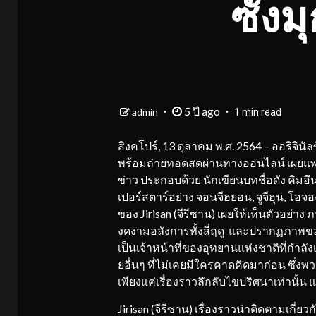
ซังม
5 ปี ago
admin
1 min read
สิงคโปร์, 13 ตุลาคม พ.ศ. 2564 – ออริจินัล
พร้อมถ่ายทอดสดผ่านทางออนไลน์ เผยแพร่ไ
ข่าว ประกอบด้วย นักเขียนบทชื่อดัง คิมอึ
เปอร์สตาร์อย่าง จอนจีฮยอน, จูจีฮุน, โอ
ของ Jirisan (จีรีซาน) เผยให้เห็นตัวอย่าง
งดงามอลังการทั้งสี่ฤดู และปรากฏภาพของ
เป็นเจ้าหน้าที่ของอุทยานแห่งชาติที่กำลั
ยอื่นๆ ที่ไม่เคยมีใครคาดคิดมาก่อน ซึ่งพ
เพียงแค่เรื่องราวลึกลับไขปริศนาเท่านั้น แ
Jirisan (จีรีซาน) เรื่องราวน่าติดตามเกี่ยวก