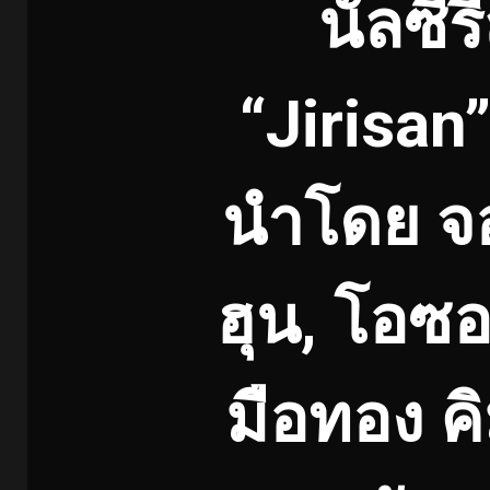
นัลซีร
“Jirisan”
นำโดย จอ
ฮุน, โอซ
มือทอง คิ