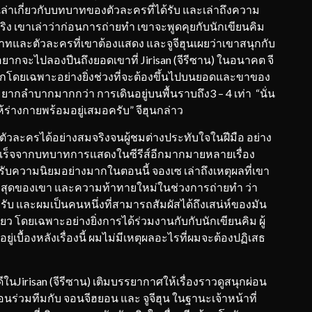
ด้เล่าเกี่ยวกับบทบาทของตัวละครที่ได้รับ และเล่าถึงความ
 เขาเล่าว่าก่อนการถ่ายทำ เขาจะพูดคุยกับนักเขียนคิม
าทและตัวละครที่เขาต้องแสดง และจูจีฮุนเผยว่าเขาสนุกกับ
ยากจะไปลองปีนถึงยอดเขาที่ Jirisan (จีรีซาน) ในอนาคต จี
รงมากโดยเฉพาะอย่างยิ่งช่วงที่จะต้องขึ้นไปบนยอดและขาของ
ามยากลำบากมากกว่า การเดินอยู่บนพื้นราบถึง3 – 4 เท่า “นั่น
ห้ร่างกายพร้อมอยู่เสมอครับ” จีฮุนกล่าว
ัวละครได้อย่างสมจริงจนผู้ชมต่างประทับใจในฝีมือ อย่าง
ำเร็จจากบทบาทการแสดงในซีรีส์อีกมากมายหลายเรื่อง
้รับความนิยมอย่างมากในตอนนี้ จองเซ เล่าถึงเหตุผลที่เขา
่องล่าสุดของเขา และความท้าทายใหม่ในช่วงการถ่ายทำ ว่า
้ครับ และผมเป็นคนหนึ่งที่สามารถสัมผัสได้ถึงเสน่ห์ของมัน
ดียว โดยเฉพาะอย่างยิ่งการได้ร่วมงานกับกับนักเขียนคิม ผู้
อยู่เบื้องหลังเรื่องนี้ ผมไม่มีเหตุผลอะไรที่ผมจะต้องปฏิเสธ
irisan (จีรีซาน) เติมบรรยากาศให้เรื่องราวดูสนุกผ่อน
่อนร่วมทีมกับ จอนจีฮยอน และ จูจีฮุน ในฐานะเจ้าหน้าที่