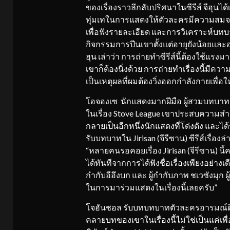
ของเรื่องราวลึกลับปริศนาในซีรีส์ จีฮุนไ
ทุ่มเทในการแสดงให้ตัวละครมีความสมจริง
เพื่อฟังรายละเอียด และการวิเคราะห์บทบ
กิจกรรมการปีนเขาตั้งแต่อายุยังน้อยและอ
ฮุน เล่าว่า การถ่ายทำซีรีส์นี้ต้องใช้แ
เขาก็ต้องนิ่งด้วย การถ่ายทำเรื่องนี้มีคว
เป็นเหตุผลที่ผมต้องวิ่งออกกำลังกายเพื่อใ
โอจองเซ นักแสดงมากฝีมือ ผู้สวมบทบาทต
ในเรื่อง Stove League เขาประสบความส
กลายเป็นอีกหนึ่งนักแสดงที่โด่งดัง และได
รับบทบาทใน Jirisan (จีรีซาน) ซีรีส์เรื
“หลายคนรอคอยเรื่อง Jirisan (จีรีซาน) นี
ได้ทันทีจากการได้ฟังชื่อเรื่องเพียงอย่างเ
กำกับอีอึงบก และ ผู้กำกับภาพ ชเวซังมุก ผู้
ในการมาร่วมแสดงในเรื่องนี้เลยครับ”
โจฮันชอล รับบทบทบาทตัวละครอารมณ์ดีในJ
คลายบทของเขาในเรื่องนี้ไม่ใช่เป็นแค่เพื