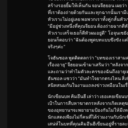
สร้างรอยยิ้มให้เห็นกัน จอนจีฮยอน เผยว่า
ที่เราต้องถ่ายด้วยกันและทุกฉากนั้นเราม
หัวเราะไม่อยู่เลย พอพวกเราทั้งคู่กลั้นหัว
“มีอยู่ช่วงหนึ่งที่คุณจียอน ต้องถ่ายฉากต
หัวเราะเสร็จเธอก็ตีหัวผมอยู่ดี” โอจุนเซย
ยอนก็ตอบว่า “ฉันต้องพูดบทแบบขึงขัง แ
จริงๆค่ะ”
โจฮันชอล พูดติดตลกว่า “บทของเราสามคนใน
เรื่องอายุ” จีฮยอนเข้ามาเสริมว่า “หลังจ
และถามว่าทำไมตัวละครของฉันถึงอายุเท
ฮันชอล แซวว่า “มันทำใจยากตรงไหน สิ่งที
สนิทสนมกันในงานแถลงข่าวเหมือนในเรื่อ
นักเขียนบท คิมอึนฮี เล่าว่า เธอเคยเขียนบท
เป้าในการสืบหาฆาตกรหลังจากเกิดเหตุฆาตก
ของอุทยานฯจะพยายามป้องกันไม่ให้มีเหตุก
นักแสดงเพียงไม่กี่คนที่ได้ร่วมงานกับนักเ
เสน่ห์ในบทที่คุณคิมอึนฮีเขียนอยู่ที่รา