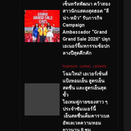
เซ็นทรัลพัฒนา คว้าสอง
สาวนักแสดงสุดฮอต “ลี
น่า-หมิว” รับภารกิจ
Campaign
Ambassador “Grand
Grand Sale 2026” ปลุก
เอเนอร์จี้มหกรรมช้อปก
ลางปีสุดคึกคัก
FASHION
LIVING
UPDATE
โฉมใหม่
! เอเวอร์เซ้นส์
แป้งหอมเย็น สูตรเย็น
สดชื่น และสูตรเย็นสุด
ขั้ว
ไอเทมคู่กายของสาว ๆ
ประจำซัมเมอร์นี้
เย็นสดชื่นเต็มคาราเบล
อัพเลเวลความหอม
ยาวนาน
8
ชม.