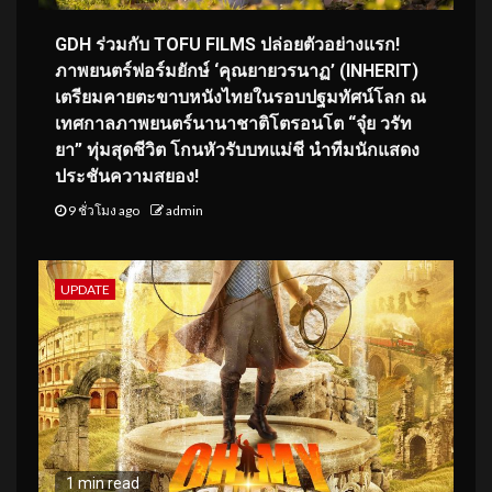
GDH ร่วมกับ TOFU FILMS ปล่อยตัวอย่างแรก!
ภาพยนตร์ฟอร์มยักษ์ ‘คุณยายวรนาฏ’ (INHERIT)
เตรียมคายตะขาบหนังไทยในรอบปฐมทัศน์โลก ณ
เทศกาลภาพยนตร์นานาชาติโตรอนโต “จุ๋ย วรัท
ยา” ทุ่มสุดชีวิต โกนหัวรับบทแม่ชี นำทีมนักแสดง
ประชันความสยอง!
9 ชั่วโมง ago
admin
UPDATE
1 min read