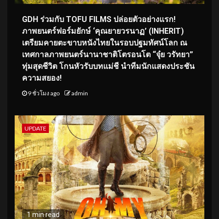
GDH ร่วมกับ TOFU FILMS ปล่อยตัวอย่างแรก!
ภาพยนตร์ฟอร์มยักษ์ ‘คุณยายวรนาฏ’ (INHERIT)
เตรียมคายตะขาบหนังไทยในรอบปฐมทัศน์โลก ณ
เทศกาลภาพยนตร์นานาชาติโตรอนโต “จุ๋ย วรัทยา”
ทุ่มสุดชีวิต โกนหัวรับบทแม่ชี นำทีมนักแสดงประชัน
ความสยอง!
9 ชั่วโมง ago
admin
UPDATE
1 min read