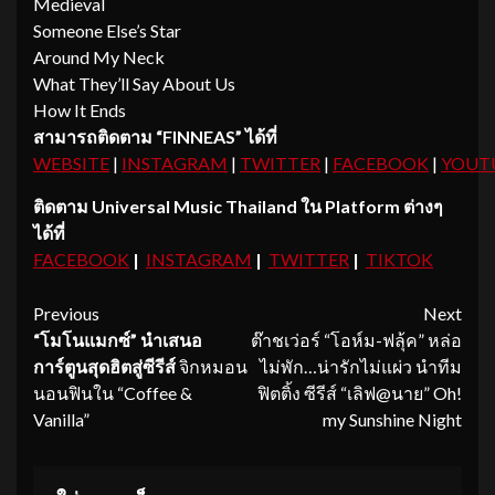
Medieval
Someone Else’s Star
Around My Neck
What They’ll Say About Us
How It Ends
สามารถติดตาม
“FINNEAS” ได้ที่
WEBSITE
|
INSTAGRAM
|
TWITTER
|
FACEBOOK
|
YOUT
ติดตาม Universal Music Thailand ใน Platform ต่างๆ
ได้ที่
FACEBOOK
|
INSTAGRAM
|
TWITTER
|
TIKTOK
Continue
Previous
Next
“โมโนแมกซ์” นำเสนอ
ต๊าชเว่อร์ “โอห์ม-ฟลุ้ค” หล่อ
Reading
การ์ตูนสุดฮิตสู่ซีรีส์
จิกหมอน
ไม่พัก…น่ารักไม่แผ่ว นำทีม
นอนฟินใน “Coffee &
ฟิตติ้ง ซีรีส์ “เลิฟ@นาย” Oh!
Vanilla”
my Sunshine Night