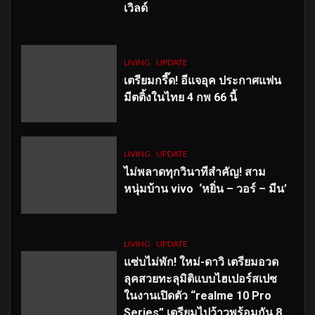
เวิลด์
LIVING
UPDATE
เตรียมกรี๊ด! อีแจอุค ประกาศแฟน
มีตติ้งในไทย 4 กพ 66 นี้
LIVING
UPDATE
ไม่พลาดทุกวินาทีสำคัญ
! สาม
หนุ่มบ้าน vivo ‘หยิ่น – วอร์ – มีน’
LIVING
UPDATE
แซ่บไม่พัก! ใหม่-ดาวิ เตรียมอวด
ลุคสวยทะลุมิติแบบไฮเปอร์สเปซ
ในงานเปิดตัว “realme 10 Pro
Series” เตรียมไปว้าวพร้อมกัน 8