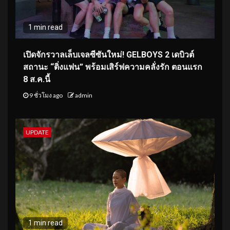
1 min read
เปิดจักรวาลเล็บเจลซีซันใหม่! GELBOYS 2 เดบิวต์
สถานะ “ติ่งแฟน” พร้อมเสิร์ฟความคลั่งรัก ตอนแรก
8 ส.ค.นี้
9 ชั่วโมง ago
admin
UPDATE
1 min read