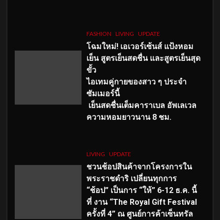
FASHION
LIVING
UPDATE
โฉมใหม่
! เอเวอร์เซ้นส์ แป้งหอม
เย็น สูตรเย็นสดชื่น และสูตรเย็นสุด
ขั้ว
ไอเทมคู่กายของสาว ๆ ประจำ
ซัมเมอร์นี้
เย็นสดชื่นเต็มคาราเบล อัพเลเวล
ความหอมยาวนาน
8
ชม.
LIVING
UPDATE
ชวนช้อปสินค้าจากโครงการใน
พระราชดำริ เปลี่ยนทุกการ
“ช้อป” เป็นการ “ให้” 6-12 ธ.ค. นี้
ที่ งาน “The Royal Gift Festival
ครั้งที่ 4” ณ ศูนย์การค้าเซ็นทรัล