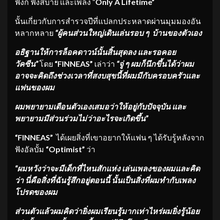
ฟังก์ ฟังสบาย และเพลง “
Only A Lifetime”
นั้นเกี่ยวกับการสำรวจปีที่แปลกประหลาดผ่านมุมมองอัน
หลากหลาย
“ผู้คนส่วนใหญ่เดินเล่นรอบ ๆ บ้านของตัวเอง
อธิฐานให้การล็อคดาวน์นั้นสิ้นสุดลง และรอคอย
วัคซีน”
โดย
“FINNEAS”
เล่าว่า
“จู่ ๆ ผมก็นึกขึ้นได้ว่าผม
อาจจะคิดถึงช่วงเวลาที่สงบสุขนี้ที่ผมมีกับครอบครัวและ
แฟนของผม
ผมพยายามเตือนตัวเองเสมอว่าให้อยู่กับปัจจุบัน และ
พยายามมีส่วนร่วมไม่ว่าอะไรจะเกิดขึ้น”
“FINNEAS”
ได้เผยสิ่งที่เขาอยากให้แฟน ๆ ได้รับรู้หลังจาก
ฟังอัลบั้ม
“Optimist”
ว่า
“ผมหวังว่าจะมีเด็กที่ไหนสักแห่ง เล่นเพลงของผมและคิด
ว่า นี่คือสิ่งที่ฉันรู้สึกอยู่ตอนนี้ นั้นเป็นสิ่งที่ผมทำกับเพลง
โปรดของผม
ส่วนตัวแล้วผมคิดว่ายิ่งผมเรียนรู้มากเท่าไหร่ผมยิ่งรู้น้อย