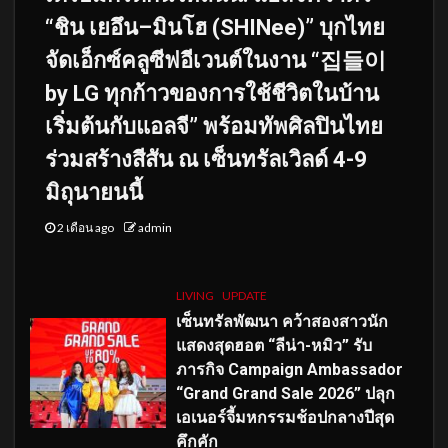
“ชิน เยอึน–มินโฮ (SHINee)” บุกไทย
จัดเอ็กซ์คลูซีฟอีเวนต์ในงาน “집들이
by LG ทุกก้าวของการใช้ชีวิตในบ้าน
เริ่มต้นกับแอลจี” พร้อมทัพศิลปินไทย
ร่วมสร้างสีสัน ณ เซ็นทรัลเวิลด์ 4-9
มิถุนายนนี้
2 เดือน ago
admin
LIVING
UPDATE
เซ็นทรัลพัฒนา คว้าสองสาวนัก
แสดงสุดฮอต “ลีน่า-หมิว” รับ
ภารกิจ Campaign Ambassador
“Grand Grand Sale 2026” ปลุก
เอเนอร์จี้มหกรรมช้อปกลางปีสุด
คึกคัก