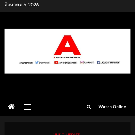
Skip
สิงหาคม 6, 2026
to
content
Primary
Watch Online
Menu
MUSIC
UPDATE