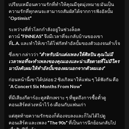
เปรียบเหมือนความรักที่ทำให้คุณมีจุดมุ่งหมาย มันเป็น
ความรักที่ทุกคนจะสามารถสัมผัสได้จากการฟังอัลบั้ม
“
Optimist”
ระหว่างที่ทั่วโลกกำลังอยู่ในช่วงล็อค
ดาวน์
“FINNEAS”
จึงมีเวลาที่จะกลับบ้านของเขา
ที่
L.A.
และทำให้เขาได้โฟกัสทำอัลบั้มของตัวเองจนสำเร็จ
ซึ่งเขา กล่าวว่า
“สำหรับนักแต่งเพลงให้ศิลปิน คุณไม่มี
เวลาพอที่จะทำเพลงของคุณเองและน่าเสียดายที่ไม่มีใคร
มาบังคับผมให้ทำอัลบั้มของผมนอกจากตัวผมเอง”
ก่อนหน้านี้เขาได้ปล่อย 2 ซิงเกิลมาให้แฟน ๆ ได้ฟังกัน คือ
“
A Concert Six Months From Now”
ที่มีเสียงกีตาร์อะคูสติกเพราะ ๆ ที่พูดถึงการซื้อตั๋วดู
คอนเสิร์ตล่วงหน้าไว้ 6 เดือนกับแฟนเก่า
แต่สุดท้ายความรักของก็ต้องจบลงและก็ไม่ได้ไปดู
คอนเสิร์ต และเพลง
“The 90s”
ที่เป็นการนึกย้อนกลับไป