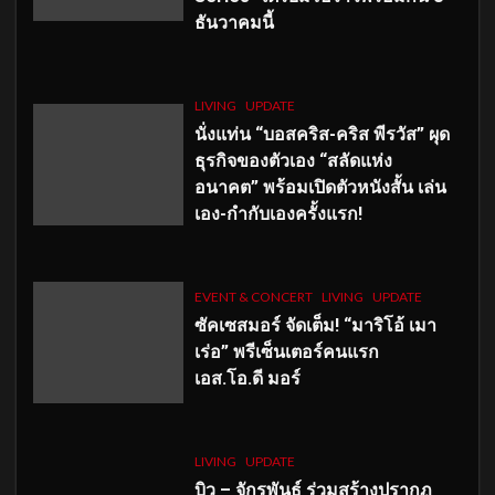
ธันวาคมนี้
LIVING
UPDATE
นั่งแท่น “บอสคริส-คริส พีรวัส” ผุด
ธุรกิจของตัวเอง “สลัดแห่ง
อนาคต” พร้อมเปิดตัวหนังสั้น เล่น
เอง-กำกับเองครั้งแรก!
EVENT & CONCERT
LIVING
UPDATE
ซัคเซสมอร์ จัดเต็ม
!
“มาริโอ้ เมา
เร่อ” พรีเซ็นเตอร์คนแรก
เอส
.โอ.ดี มอร์
LIVING
UPDATE
บิว – จักรพันธ์ ร่วมสร้างปรากฏ