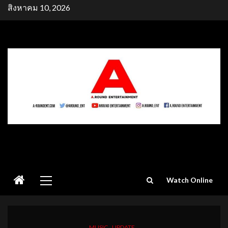
Skip
สิงหาคม 10, 2026
to
content
Primary
Watch Online
Menu
MUSIC
UPDATE