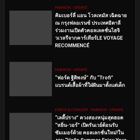
FASHION
UPDATE
คิมเบอร์ลี่ แอน โวลเทมัส เฉิดฉาย
ณ กรุงฟลอเรนซ์ ประเทศอิตาลี
ร่วมงานเปิดตัวคอลเลคชั่นไฮจิ
วเวลรีจากคาร์เทียร์LE VOYAGE
RECOMMENCÉ
FASHION
UPDATE
“ฟอร์ด ฐิติพงษ์” กับ “Trofi”
แบรนด์เสื้อผ้าที่ใฝ่ฝันมาตั้งแต่เด็ก
EVENT & CONCERT
FASHION
UPDATE
“เลดี้ปราง” ควงสองหนุ่มสุดฮอต
“หยิ่น-วอร์” เปิดรันเวย์ต้อนรับ
ซัมเมอร์ด้วย คอลเลกชั่นใหม่!ใน