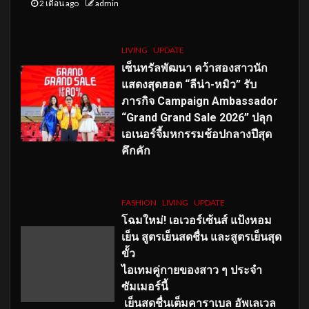
2 เดือน ago
admin
LIVING
UPDATE
เซ็นทรัลพัฒนา คว้าสองสาวนัก
แสดงสุดฮอต “ลีน่า-หมิว” รับ
ภารกิจ Campaign Ambassador
“Grand Grand Sale 2026” ปลุก
เอเนอร์จี้มหกรรมช้อปกลางปีสุด
คึกคัก
FASHION
LIVING
UPDATE
โฉมใหม่
! เอเวอร์เซ้นส์ แป้งหอม
เย็น สูตรเย็นสดชื่น และสูตรเย็นสุด
ขั้ว
ไอเทมคู่กายของสาว ๆ ประจำ
ซัมเมอร์นี้
เย็นสดชื่นเต็มคาราเบล อัพเลเวล