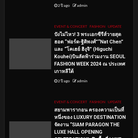
2 ปี ago
admin
EVENT & CONCERT
FASHION
UPDATE
ปังไม่ไหว! 3 พระเอกซีรีส์วายสุด
ฮอต “ฟอร์ด-ฐิติพงศ์”“Nat Chen”
และ “โคเฮย์ ฮิงุจิ” (Higuchi
Kouhei)บินลัดฟ้าร่วมงาน SEOUL
FASHION WEEK 2024 ณ ประเทศ
เกาหลีใต้
2 ปี ago
admin
EVENT & CONCERT
FASHION
UPDATE
สยามพารากอน ครองความเป็นที่
หนึ่งของ LUXURY DESTINATION
จัดงาน “SIAM PARAGON THE
LUXE HALL OPENING