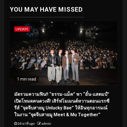
YOU MAY HAVE MISSED
UPDATE
1 min read
มัดรวมความฟิน!! “ธรรม-แม็ค” พา “อั๋น-แสตมป์”
เปิดโหมดคนดวงดี! เสิร์ฟโมเมนต์หวานตอนแรกซี
รีส์ “จุดจีบสายมู Unlucky Bae” ให้อินทุกอารมณ์
ในงาน “จุดจีบสายมู Meet & Mu Together”
28 นาที ago
admin