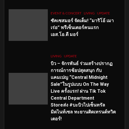
EVENT & CONCERT
LIVING
UPDATE
ซัคเซสมอร์ จัดเต็ม
!
“มาริโอ้ เมา
เร่อ” พรีเซ็นเตอร์คนแรก
เอส
.โอ.ดี มอร์
LIVING
UPDATE
บิว – จักรพันธ์ ร่วมสร้างปรากฏ
การณ์การช้อปสุดสนุก กับ
แคมเปญ “Central Midnight
Sale”ในรูปแบบ On The Way
Live ครั้งแรก! ผ่าน Tik Tok
Central Department
Storeส่ง #บะบิวไปเซ็นทรัล
มิดไนท์เซล ทะยานติดเทรนด์ทวิต
เตอร์!