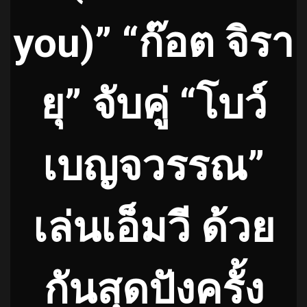
you
)”
“ก๊อต จิรา
ยุ” จับคู่ “โบว์
เบญจวรรณ”
เล่นเอ็มวี ด้วย
กันสุดปังครั้ง