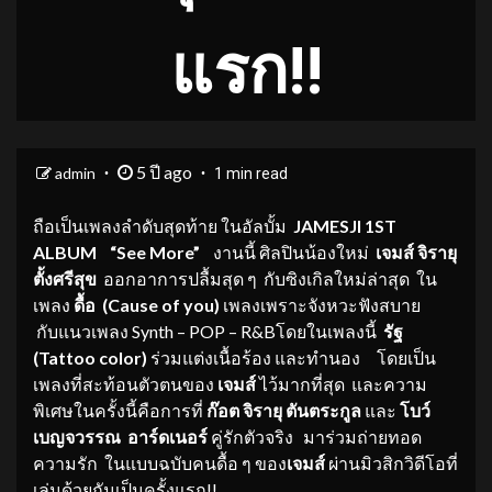
แรก!!
5 ปี ago
admin
1 min read
ถือเป็นเพลงลำดับสุดท้าย ในอัลบั้ม
JAMESJI
1
ST
ALBUM
“
See More”
งานนี้
ศิลปินน้องใหม่
เจมส์ จิรายุ
ตั้งศรีสุ
ข
ออกอาการปลื้มสุด ๆ กับซิงเกิลใหม่ล่าสุด
ใน
เพลง
ดื้อ (
Cause of you
)
เพลงเพราะจังหวะฟังสบาย
กับแนวเพลง Synth – POP – R&B
โดยในเพลงนี้
รัฐ
(
Tattoo color
)
ร่วมแต่งเนื้อร้อง และทำนอง โดยเป็น
เพลงที่สะท้อนตัวตนของ
เจมส์
ไว้มากที่สุด และความ
พิเศษในครั้งนี้คือการที่
ก๊อต จิรายุ
ตันตระกูล
และ
โบว์
เบญจวรรณ
อาร์ดเนอร์
คู่รักตัวจริง มาร่วมถ่ายทอด
ความรัก ในแบบฉบับคนดื้อ ๆ ของ
เจมส์
ผ่านมิวสิกวิดีโอที่
เล่นด้วยกันเป็นครั้งแรก!!