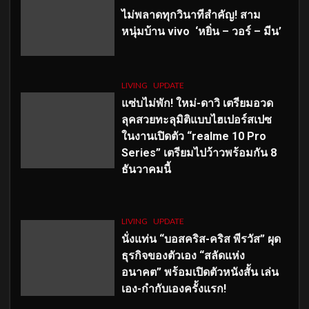
ไม่พลาดทุกวินาทีสำคัญ
! สาม
หนุ่มบ้าน vivo ‘หยิ่น – วอร์ – มีน’
LIVING
UPDATE
แซ่บไม่พัก! ใหม่-ดาวิ เตรียมอวด
ลุคสวยทะลุมิติแบบไฮเปอร์สเปซ
ในงานเปิดตัว “realme 10 Pro
Series” เตรียมไปว้าวพร้อมกัน 8
ธันวาคมนี้
LIVING
UPDATE
นั่งแท่น “บอสคริส-คริส พีรวัส” ผุด
ธุรกิจของตัวเอง “สลัดแห่ง
อนาคต” พร้อมเปิดตัวหนังสั้น เล่น
เอง-กำกับเองครั้งแรก!