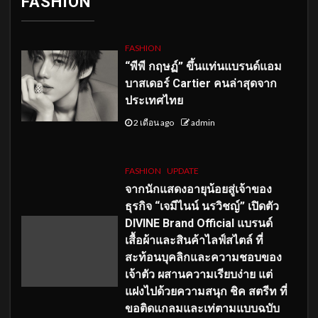
FASHION
FASHION
“พีพี กฤษฏ์” ขึ้นแท่นแบรนด์แอม
บาสเดอร์ Cartier คนล่าสุดจาก
ประเทศไทย
2 เดือน ago
admin
FASHION
UPDATE
จากนักแสดงอายุน้อยสู่เจ้าของ
ธุรกิจ “เจมีไนน์ นรวิชญ์” เปิดตัว
DIVINE Brand Official แบรนด์
เสื้อผ้าและสินค้าไลฟ์สไตล์ ที่
สะท้อนบุคลิกและความชอบของ
เจ้าตัว ผสานความเรียบง่าย แต่
แฝงไปด้วยความสนุก ชิค สตรีท ที่
ขอติดแกลมและเท่ตามแบบฉบับ