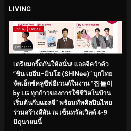
LIVING
LIVING
UPDATE
1 min read
เตรียมกรี๊ดกันให้สนั่น! แอลจีคว้าตัว
“ชิน เยอึน–มินโฮ (SHINee)” บุกไทย
จัดเอ็กซ์คลูซีฟอีเวนต์ในงาน “집들이
by LG ทุกก้าวของการใช้ชีวิตในบ้าน
เริ่มต้นกับแอลจี” พร้อมทัพศิลปินไทย
ร่วมสร้างสีสัน ณ เซ็นทรัลเวิลด์ 4-9
มิถุนายนนี้