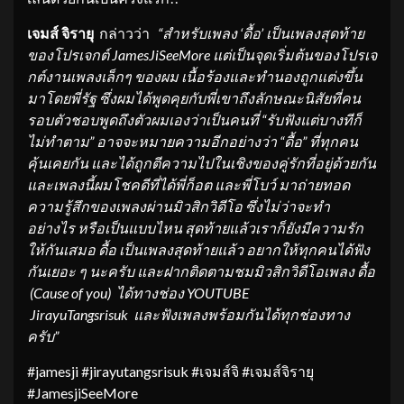
เจมส์ จิรายุ
กล่าวว่า
“
สำหรับ
เพลง
‘
ดื้อ
’
เป็นเพลงสุดท้าย
ของโปรเจกต์
JamesJiSeeMore
แต่เป็นจุดเริ่มต้นของโปรเจ
กต์งานเพลงเล็กๆ ของผม เนื้อร้องและทำนองถูกแต่งขึ้น
มาโดยพี่รัฐ ซึ่งผมได้พูดคุยกับพี่เขาถึงลักษณะนิสัยที่คน
รอบตัวชอบพูดถึงตัวผมเองว่าเป็นคนที่
“
รับฟังแต่บางทีก็
ไม่ทำตาม” อาจจะหมายความอีกอย่างว่า “ดื้อ” ที่ทุกคน
คุ้นเคยกัน และได้ถูกตีความไปในเชิงของคู่รักที่อยู่ด้วยกัน
และเพลงนี้ผมโชคดีที่ได้พี่ก็อต และพี่โบว์ มาถ่ายทอด
ความรู้สึกของเพลงผ่านมิวสิกวิดีโอ ซึ่งไม่ว่าจะทำ
อย่างไร หรือเป็นแบบไหน สุดท้ายแล้วเราก็ยังมีความรัก
ให้กันเสมอ ดื้อ เป็นเพลงสุดท้ายแล้ว
อยากให้ทุกคนได้ฟัง
กัน
เยอะ ๆ
นะครับ
และ
ฝากติดตามชมมิวสิกวิดีโอเพลง ดื้อ
(
Cause of you
) ได้ทางช่อง
YOUTUBE
Jirayu
Tangsrisuk
และฟังเพลงพร้อมกันได้ทุกช่องทาง
ครับ
”
#jamesji​​ #jirayutangsrisuk​​ #เจมส์จิ​​ #เจมส์จิรายุ​​
#JamesjiSeeMore