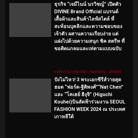
ธุรกิจ “เจมีไนน์ นรวิชญ์” เปิดตัว
DIVINE Brand Official แบรนด์
เสื้อผ้าและสินค้าไลฟ์สไตล์ ที่
สะท้อนบุคลิกและความชอบของ
เจ้าตัว ผสานความเรียบง่าย แต่
แฝงไปด้วยความสนุก ชิค สตรีท ที่
ขอติดแกลมและเท่ตามแบบฉบับ
EVENT & CONCERT
FASHION
UPDATE
ปังไม่ไหว! 3 พระเอกซีรีส์วายสุด
ฮอต “ฟอร์ด-ฐิติพงศ์”“Nat Chen”
และ “โคเฮย์ ฮิงุจิ” (Higuchi
Kouhei)บินลัดฟ้าร่วมงาน SEOUL
FASHION WEEK 2024 ณ ประเทศ
เกาหลีใต้