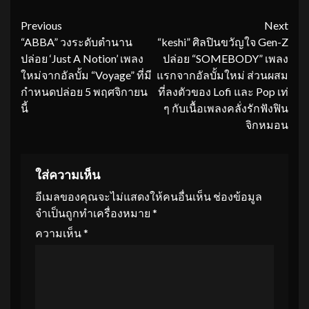
Continue
Previous
Next
“ABBA” วงระดับตำนาน
“keshi” ศิลปินขวัญใจ Gen-Z
Reading
ปล่อย ‘Just A Notion’ เพลง
ปล่อย “SOMEBODY” เพลง
ใหม่จากอัลบั้ม “Voyage” ที่มี
แรกจากอัลบั้มใหม่ ส่วนผสม
กำหนดปล่อย 5 พฤศจิกายน
ที่ลงตัวของ Lofi และ Pop เท่
นี้
ๆ กับเนื้อเพลงคลั่งรักฟังฟิน
จิกหมอน
ใส่ความเห็น
อีเมลของคุณจะไม่แสดงให้คนอื่นเห็น
ช่องข้อมูล
จำเป็นถูกทำเครื่องหมาย
*
ความเห็น
*