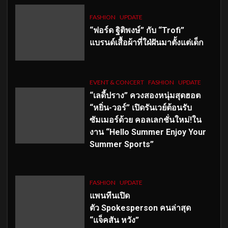
FASHION
UPDATE
“ฟอร์ด ฐิติพงษ์” กับ “Trofi”
แบรนด์เสื้อผ้าที่ใฝ่ฝันมาตั้งแต่เด็ก
EVENT & CONCERT
FASHION
UPDATE
“เลดี้ปราง” ควงสองหนุ่มสุดฮอต
“หยิ่น-วอร์” เปิดรันเวย์ต้อนรับ
ซัมเมอร์ด้วย คอลเลกชั่นใหม่!ใน
งาน “Hello Summer Enjoy Your
Summer Sports”
FASHION
UPDATE
แพนทีนเปิด
ตัว
Spokesperson คนล่าสุด
“แจ็คสัน หวัง”