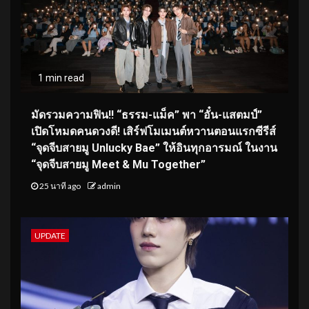
1 min read
มัดรวมความฟิน!! “ธรรม-แม็ค” พา “อั๋น-แสตมป์”
เปิดโหมดคนดวงดี! เสิร์ฟโมเมนต์หวานตอนแรกซีรีส์
“จุดจีบสายมู Unlucky Bae” ให้อินทุกอารมณ์ ในงาน
“จุดจีบสายมู Meet & Mu Together”
25 นาที ago
admin
UPDATE