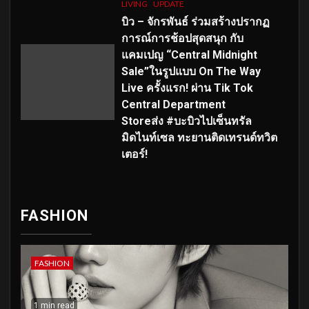
LIVING
UPDATE
บิว – จักรพันธ์ ร่วมสร้างปรากฏ
การณ์การช้อปสุดสนุก กับ
แคมเปญ “Central Midnight
Sale”ในรูปแบบ On The Way
Live ครั้งแรก! ผ่าน Tik Tok
Central Department
Storeส่ง #บะบิวไปเซ็นทรัล
มิดไนท์เซล ทะยานติดเทรนด์ทวิต
เตอร์!
FASHION
FASHION
1 min read