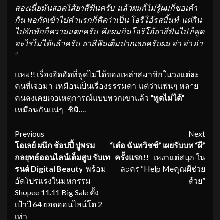
สองเนี่ยมันสอดไส้ยาสีฟันครับ แล้วผมก็ไม่รู้ผมก็ขอเค้า
กิน พอกัดเข้าไปคำแรกก็คิดว่าเป็น โอริโอ้รสมิ้นท์ แต่กิน
ไปสักพักก็ความแตกครับ คือผมกินโอริโอ้ยาสีฟันไป ก็พูด
อะไรไม่ได้แล้วครับ ยาสีฟันเต็มปากเลยครับผม ฮ่า ฮ่า ฮ่า
”
แหม!! เรื่องอึดอัดที่พูดไม่ได้ของเหล่าสมาชิกในวงแต่ละ
คนที่เจอมา เหมือนเป็นเรื่องธรรมดา แต่ว่าแฟนๆ หลาย
คนคงเคยเจอเหตุการณ์แบบพวกเขาแล้ว
“พูดไม่ได้”
เหมือนกันแน่ๆ ชิมิ….
Continue
Previous
Next
โอเลย์ ผนึก ช้อปปี้ ปูพรม
“
เต๋อ ฉันทวิชช์” เผยรับบท “ผี”
Reading
กลยุทธ์ออนไลน์เต็มสูบ รับเท
ครั้งแรก
!!
เหงาแต่สนุก ใน
รนด์
Digital Beauty
พร้อม
ละคร “Help Meคุณผีช่วย
อัดโปรแรงในมหกรรม
ด้วย”
Shopee 11.11 Big Sale ตั้ง
เป้าปี 64 ยอดออนไลน์โต 2
เท่า