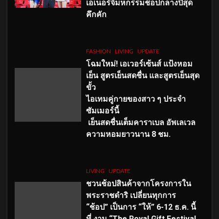
เอเนอร์จี้มหกรรมช้อปกลางปีสุด
คึกคัก
FASHION
LIVING
UPDATE
โฉมใหม่
! เอเวอร์เซ้นส์ แป้งหอม
เย็น สูตรเย็นสดชื่น และสูตรเย็นสุด
ขั้ว
ไอเทมคู่กายของสาว ๆ ประจำ
ซัมเมอร์นี้
เย็นสดชื่นเต็มคาราเบล อัพเลเวล
ความหอมยาวนาน
8
ชม.
LIVING
UPDATE
ชวนช้อปสินค้าจากโครงการใน
พระราชดำริ เปลี่ยนทุกการ
“ช้อป” เป็นการ “ให้” 6-12 ธ.ค. นี้
ที่ งาน “The Royal Gift Festival