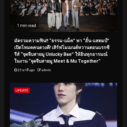
1 min read
มัดรวมความฟิน!! “ธรรม-แม็ค” พา “อั๋น-แสตมป์”
เปิดโหมดคนดวงดี! เสิร์ฟโมเมนต์หวานตอนแรกซี
รีส์ “จุดจีบสายมู Unlucky Bae” ให้อินทุกอารมณ์
ในงาน “จุดจีบสายมู Meet & Mu Together”
25 นาที ago
admin
UPDATE