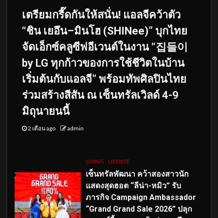
เตรียมกรี๊ดกันให้สนั่น! แอลจีคว้าตัว
“ชิน เยอึน–มินโฮ (SHINee)” บุกไทย
จัดเอ็กซ์คลูซีฟอีเวนต์ในงาน “집들이
by LG ทุกก้าวของการใช้ชีวิตในบ้าน
เริ่มต้นกับแอลจี” พร้อมทัพศิลปินไทย
ร่วมสร้างสีสัน ณ เซ็นทรัลเวิลด์ 4-9
มิถุนายนนี้
2 เดือน ago
admin
LIVING
UPDATE
เซ็นทรัลพัฒนา คว้าสองสาวนัก
แสดงสุดฮอต “ลีน่า-หมิว” รับ
ภารกิจ Campaign Ambassador
“Grand Grand Sale 2026” ปลุก