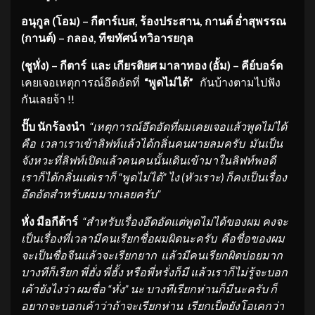
อนุกูล (โอม) – กีตาร์เบส
,
ร้องประสาน
,
กานต์ อ่ำสุพรรณ
(กานต์) – กลอง
,
ทีฆทัศน์ ทวิอารยกุล
(ชูหั่ง) – กีตาร์ และ เกียรติยศ มาลาทอง (อั้ม) – คีย์บอร์ด
เคยเจอเหตุการณ์อึดอัดที่
“พูดไม่ได้”
กันบ้างตามไปฟัง
กันเลยจ้า !!
ปั๊บ นักร้องนำ
“เหตุการณ์อึดอัดที่
ผมเคยเจอแล้วพูดไม่ได้
คือ เวลาเราเข้าลิฟท์แล้วได้กลิ่
นคนผายลมครับ มันเป็น
จังหวะที่ลิฟท์เปิดแล้
วคนคนนั้นเดินเข้ามาในลิฟท์พอดี
เราก็ได้กลิ่นแต่เราก็ “พูดไม่ได้” ไง (หัวเราะ) ก็คงเป็นเรื่อง
อึดอัดสำหรั
บผมมากเลยครับ”
หั่ง มือกีต้าร์
“สำหรับเรื่องอึดอัดแต่พูดไม่
ได้ของผม คงจะ
เป็นเรื่องที่เวลามีคนเรี
ยกชื่อผมผิดนะครับ คือชื่อของผม
จะเป็นชื่อจีนแล้
วจะเรียกยาก แล้วมีคนเรียกผิดบ่อยมาก
บางทีก็เรียก พี่ฮั่ง พี่ฮั้ง หรือพี่หรั่งก็มี แล้วเราก็ไม่รู้จะบอก
เค้ายั
งไงว่า ผมชื่อ “หั่ง” นะ บางทีเรียกห่านก็มีนะครับ ก็
อยากจะบอกเค้าว่าถ้าจะเรียกห่
าน เรียกเป็ดยังโอเคกว่า