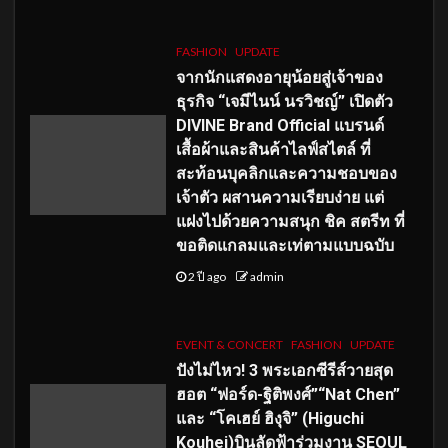
FASHION
UPDATE
จากนักแสดงอายุน้อยสู่เจ้าของ
ธุรกิจ “เจมีไนน์ นรวิชญ์” เปิดตัว
DIVINE Brand Official แบรนด์
เสื้อผ้าและสินค้าไลฟ์สไตล์ ที่
สะท้อนบุคลิกและความชอบของ
เจ้าตัว ผสานความเรียบง่าย แต่
แฝงไปด้วยความสนุก ชิค สตรีท ที่
ขอติดแกลมและเท่ตามแบบฉบับ
2 ปี ago
admin
EVENT & CONCERT
FASHION
UPDATE
ปังไม่ไหว! 3 พระเอกซีรีส์วายสุด
ฮอต “ฟอร์ด-ฐิติพงศ์”“Nat Chen”
และ “โคเฮย์ ฮิงุจิ” (Higuchi
Kouhei)บินลัดฟ้าร่วมงาน SEOUL