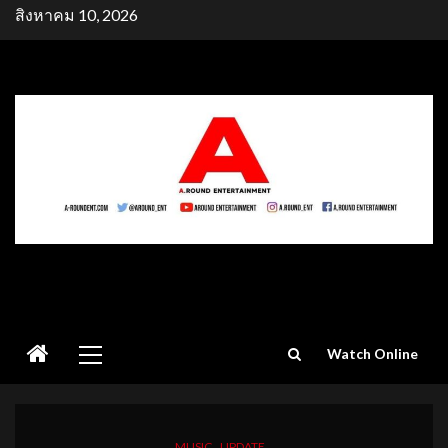
Skip
สิงหาคม 10, 2026
to
content
Primary
Watch Online
Menu
MUSIC
UPDATE