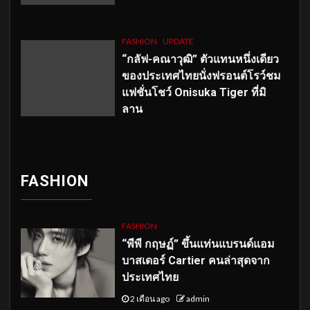
FASHION
UPDATE
“กลัฟ-คณาวุฒิ” ตัวแทนหนึ่งเดียว
ของประเทศไทยนั่งฟรอนต์โรว์ชม
แฟชั่นโชว์ Onisuka Tiger ที่มิ
ลาน
FASHION
FASHION
“พีพี กฤษฏ์” ขึ้นแท่นแบรนด์แอม
บาสเดอร์ Cartier คนล่าสุดจาก
ประเทศไทย
2 เดือน ago
admin