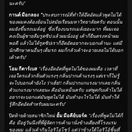
นะครับ”
กานต์ มือกลอง
“
ประสบการณ์ที่ทำให้อึดอัดแล้
วพูดไม่ได้
ของผมคงต้องย้อนไปสมั
ยเรียนมหาวิทยาลัยครับ ตอนนั้น
ผมยังขึ้นรถเมล์อยู่ ซึ่งเรื่องบนรถเมล์เยอะมาก ที่ผมเจอ
คงเป็นผู้ชายลืมรูดซิป แล้วผมนั่งอยู่ เค้าก็ยืนตรงหน้าผม
พอดี แล้วไม่ได้รูดซิปเราก็อึดอั
ดอยากจะบอกเค้านะ แต่มี
นักศึกษาคนอื่นๆ เต็มรถ ผมก็กลัวเค้าจะอายเลยไม่ได้
บอก
เค้าครับ”
โอม กีตาร์เบส
“เรื่องอึดอัดที่พูดไม่ได้
ของผมคือ เวลาที่
เจอใครแล้วกลิ่นตัวแรงๆ กลิ่นปากเค้าแรงๆ แต่เราก็ไม่รู้
จะไปบอกเค้ายังไง ว่าเฮ้ย
!!
กลิ่นปากแกแรงมากเลย กลิ่น
ตัวแกแรงมากเลยนะ คือมันเหม็นครับ แต่พูดกับเค้าไม่ได้
อยากจะบอกแต่มันพูดไม่ได้ มันทำอะไรไม่ได้ มันทำให้
รู้สึกอึดอัดสำหรั
บผมนะครับ”
ปิดท้ายด้วยสมาชิกใหม่
อั้ม มือคีย์บอร์ด
“เรื่องที่พูดไม่ได้ก็
คือ มีอยู่วันนึงที่พี่ผู้จัดการเค้
ามานั่งข้างเตียงที่
โรงแรม
ของผม แล้วเค้ากินโอริโอ่โชว์ แต่ว่าข้างใต้โอริโอ้ชิ้นที่