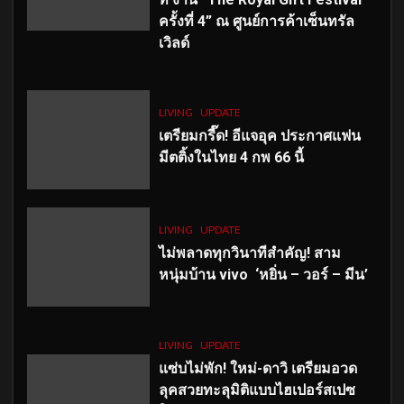
ครั้งที่ 4” ณ ศูนย์การค้าเซ็นทรัล
เวิลด์
LIVING
UPDATE
เตรียมกรี๊ด! อีแจอุค ประกาศแฟน
มีตติ้งในไทย 4 กพ 66 นี้
LIVING
UPDATE
ไม่พลาดทุกวินาทีสำคัญ
! สาม
หนุ่มบ้าน vivo ‘หยิ่น – วอร์ – มีน’
LIVING
UPDATE
แซ่บไม่พัก! ใหม่-ดาวิ เตรียมอวด
ลุคสวยทะลุมิติแบบไฮเปอร์สเปซ