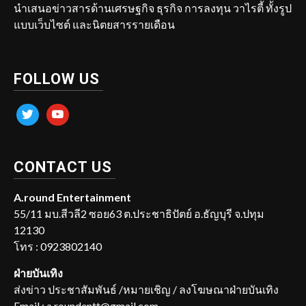
นำเสนอข่าวสารด้านเศรษฐกิจ ธุรกิจ การลงทุน วาไรตี้ ทั้งรูป
แบบเว็บไซต์ และนิตยสารรายเดือน
FOLLOW US
twitter
youtube
CONTACT US
A.round Entertainment
55/11 มบ.สีวลี2 ซอย63 ต.ประชาธิปัตย์ อ.ธัญบุรี จ.ปทุม
12130
โทร : 0923802140
ฝ่ายบันเทิง
ส่งข่าว ประชาสัมพันธ์ /หมายเชิญ / ลงโฆษณาฝ่ายบันเทิง
Email : a.roundentt@gmail.com