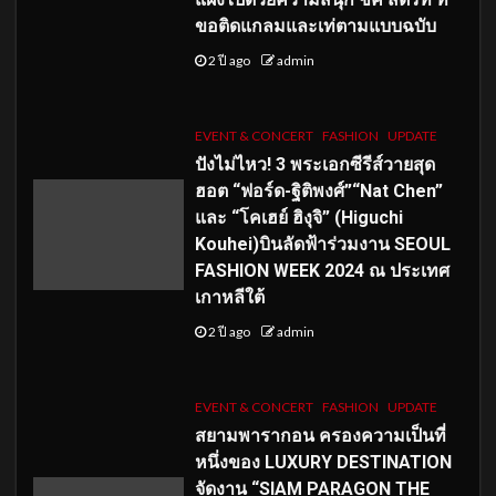
ขอติดแกลมและเท่ตามแบบฉบับ
2 ปี ago
admin
EVENT & CONCERT
FASHION
UPDATE
ปังไม่ไหว! 3 พระเอกซีรีส์วายสุด
ฮอต “ฟอร์ด-ฐิติพงศ์”“Nat Chen”
และ “โคเฮย์ ฮิงุจิ” (Higuchi
Kouhei)บินลัดฟ้าร่วมงาน SEOUL
FASHION WEEK 2024 ณ ประเทศ
เกาหลีใต้
2 ปี ago
admin
EVENT & CONCERT
FASHION
UPDATE
สยามพารากอน ครองความเป็นที่
หนึ่งของ LUXURY DESTINATION
จัดงาน “SIAM PARAGON THE