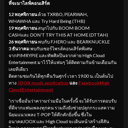
ที่จะมาไลฟ์คอนเสิร์ต
12 พฤศจิกายน
ด้วย TXRBO, PEARWAH,
WHAWHA และ Try Hard Being (THB)
19 พฤศจิกายน
สนุกไปกับ BOOM BOOM
CASHและ DON’T TRY THIS AT HOME (DTTAH)
26 พฤศจิกายน
พบกับ F.HERO และ BEARKNUCKLE
3 ธันวาคม
พบกับเซอร์ไพรส์คอนเสิร์ตพิเศษ
จากPIMRYPIE และทัพศิลปินจากค่าย High Cloud
Entertainment มาไว้ให้แฟนๆ ได้ติดตามกันข้ามเดือนกัน
เลยทีเดียว
ติดตามชมกันได้ทุกคืนวันศุกร์ เวลา 19.00 น. เป็นต้นไป
ทาง
JOOX music application
และ
Facebook
High
Cloud Entertainment
“เราเชื่อมั่นว่าความร่วมมือในครั้งนี้ จะได้รับการตอบรับ
ที่ดีจากแฟนเพลงทุกคน รวมถึงยังช่วยปลุกกระแสความ
นิยมแนวเพลง T-POP ให้คึกคักยิ่งขึ้น ซึ่งใน
อนาคตJOOX และ High Cloud จะเดินหน้าสร้างสีสัน