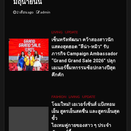
มิถุนายนนี้
2 เดือน ago
admin
LIVING
UPDATE
เซ็นทรัลพัฒนา คว้าสองสาวนัก
แสดงสุดฮอต “ลีน่า-หมิว” รับ
ภารกิจ Campaign Ambassador
“Grand Grand Sale 2026” ปลุก
เอเนอร์จี้มหกรรมช้อปกลางปีสุด
คึกคัก
FASHION
LIVING
UPDATE
โฉมใหม่
! เอเวอร์เซ้นส์ แป้งหอม
เย็น สูตรเย็นสดชื่น และสูตรเย็นสุด
ขั้ว
ไอเทมคู่กายของสาว ๆ ประจำ