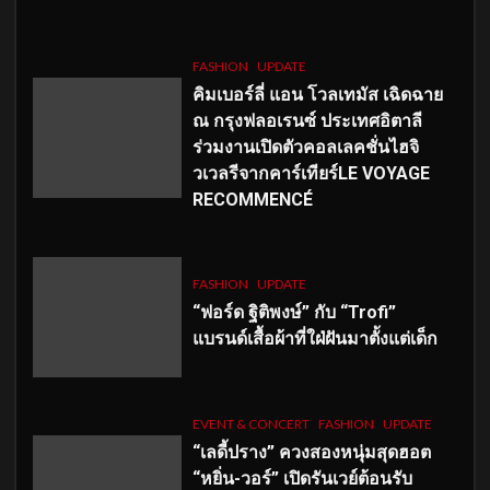
FASHION
UPDATE
คิมเบอร์ลี่ แอน โวลเทมัส เฉิดฉาย
ณ กรุงฟลอเรนซ์ ประเทศอิตาลี
ร่วมงานเปิดตัวคอลเลคชั่นไฮจิ
วเวลรีจากคาร์เทียร์LE VOYAGE
RECOMMENCÉ
FASHION
UPDATE
“ฟอร์ด ฐิติพงษ์” กับ “Trofi”
แบรนด์เสื้อผ้าที่ใฝ่ฝันมาตั้งแต่เด็ก
EVENT & CONCERT
FASHION
UPDATE
“เลดี้ปราง” ควงสองหนุ่มสุดฮอต
“หยิ่น-วอร์” เปิดรันเวย์ต้อนรับ