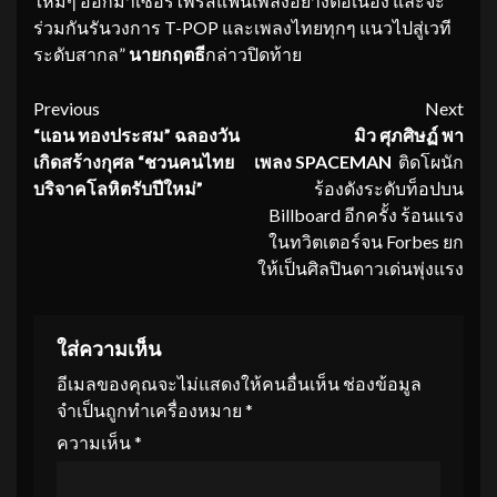
ใหม่ๆ ออกมาเซอร์ไพรส์แฟนเพลงอย่างต่อเนื่อง และจะ
ร่วมกันรันวงการ T-POP และเพลงไทยทุกๆ แนวไปสู่เวที
ระดับสากล”
นายกฤตธี
กล่าวปิดท้าย
Continue
Previous
Next
“แอน ทองประสม” ฉลองวัน
มิว ศุภศิษฏ์
พา
Reading
เกิดสร้างกุศล “ชวนคนไทย
เพลง
SPACEMAN
ติดโผนัก
บริจาคโลหิตรับปีใหม่”
ร้องดังระดับท็อปบน
Billboard อีกครั้ง ร้อนแรง
ในทวิตเตอร์จน Forbes ยก
ให้เป็นศิลปินดาวเด่นพุ่งแรง
ใส่ความเห็น
อีเมลของคุณจะไม่แสดงให้คนอื่นเห็น
ช่องข้อมูล
จำเป็นถูกทำเครื่องหมาย
*
ความเห็น
*