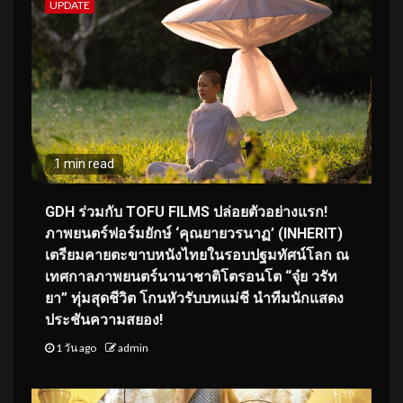
UPDATE
1 min read
GDH ร่วมกับ TOFU FILMS ปล่อยตัวอย่างแรก!
ภาพยนตร์ฟอร์มยักษ์ ‘คุณยายวรนาฏ’ (INHERIT)
เตรียมคายตะขาบหนังไทยในรอบปฐมทัศน์โลก ณ
เทศกาลภาพยนตร์นานาชาติโตรอนโต “จุ๋ย วรัท
ยา” ทุ่มสุดชีวิต โกนหัวรับบทแม่ชี นำทีมนักแสดง
ประชันความสยอง!
1 วัน ago
admin