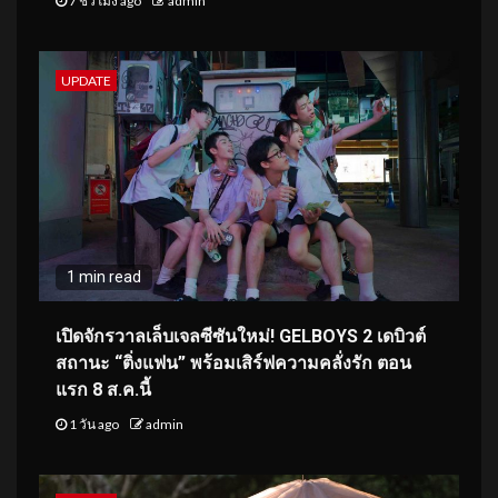
7 ชั่วโมง ago
admin
UPDATE
1 min read
เปิดจักรวาลเล็บเจลซีซันใหม่! GELBOYS 2 เดบิวต์
สถานะ “ติ่งแฟน” พร้อมเสิร์ฟความคลั่งรัก ตอน
แรก 8 ส.ค.นี้
1 วัน ago
admin