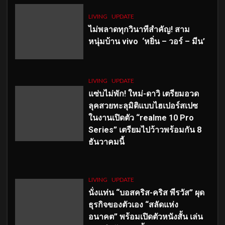
LIVING
UPDATE
ไม่พลาดทุกวินาทีสำคัญ
! สาม
หนุ่มบ้าน vivo ‘หยิ่น – วอร์ – มีน’
LIVING
UPDATE
แซ่บไม่พัก! ใหม่-ดาวิ เตรียมอวด
ลุคสวยทะลุมิติแบบไฮเปอร์สเปซ
ในงานเปิดตัว “realme 10 Pro
Series” เตรียมไปว้าวพร้อมกัน 8
ธันวาคมนี้
LIVING
UPDATE
นั่งแท่น “บอสคริส-คริส พีรวัส” ผุด
ธุรกิจของตัวเอง “สลัดแห่ง
อนาคต” พร้อมเปิดตัวหนังสั้น เล่น