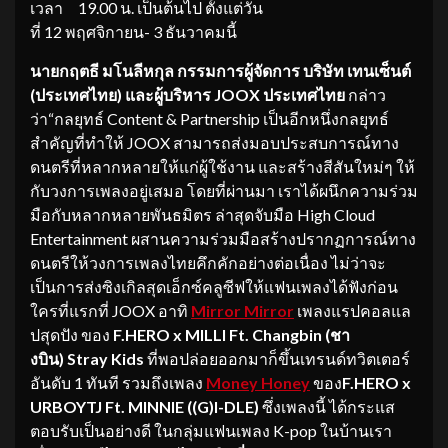
เวลา
19.00 น. เป็นต้นไป ตั้งแต่วัน
ที่ 12
พฤศจิกายน-
3
ธันวาคมนี้
นายกฤตธี มโนลีหกุล กรรมการผู้จัดการ บริษัท เทนเซ็นต์
(ประเทศไทย)
และผู้บริหาร
JOOX ประเทศไทย
กล่าว
ว่า“กลยุทธ์ Content & Partnership เป็นอีกหนึ่งกลยุทธ์
สำคัญที่ทำให้ JOOX สามารถส่งมอบประสบการณ์ทาง
ดนตรีที่หลากหลายให้แก่ผู้ใช้งาน และสร้างสีสันใหม่ๆ ให้
กับวงการเพลงอยู่เสมอ โดยที่ผ่านมา เราได้ผนึกความร่วม
มือกับหลากหลายพันธมิตร ล่าสุดจับมือ High Cloud
Entertainment ผสานความร่วมมือสร้างปรากฏการณ์ทาง
ดนตรีให้วงการเพลงไทยคึกคักอย่างต่อเนื่อง ไม่ว่าจะ
เป็นการส่งซิงเกิลสุดเอ็กซ์คลูซีฟให้แฟนเพลงได้ฟังก่อน
ใครที่แรกที่ JOOX อาทิ
Mirror Mirror
เพลงแรปคอลแล
ปสุดปัง ของ
F.HERO x MILLI Ft. Changbin (ชา
งบิน) Stray Kids
ที่พอปล่อยออกมาก็ขึ้นเทรนด์ทวิตเตอร์
อันดับ 1 ทันที รวมถึงเพลง
Money Honey
ของ
F.HERO x
URBOYTJ Ft. MINNIE ((G)I-DLE)
ซึ่งเพลงนี้ ได้กระแส
ตอบรับเป็นอย่างดี ในกลุ่มแฟนเพลง K-pop ในบ้านเรา