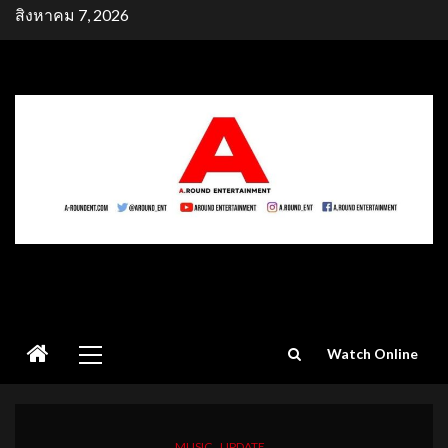
Skip
สิงหาคม 7, 2026
to
content
Primary
Watch Online
Menu
MUSIC
UPDATE