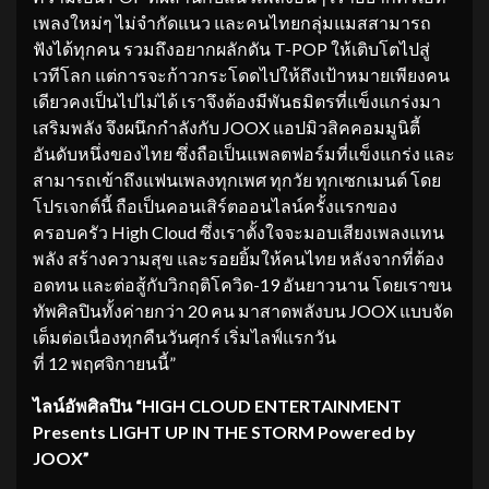
เพลงใหม่ๆ ไม่จำกัดแนว และคนไทยกลุ่มแมสสามารถ
ฟังได้ทุกคน รวมถึงอยากผลักดัน T-POP ให้เติบโตไปสู่
เวทีโลก แต่การจะก้าวกระโดดไปให้ถึงเป้าหมายเพียงคน
เดียวคงเป็นไปไม่ได้ เราจึงต้องมีพันธมิตรที่แข็งแกร่งมา
เสริมพลัง จึงผนึกกำลังกับ JOOX แอปมิวสิคคอมมูนิตี้
อันดับหนึ่งของไทย ซึ่งถือเป็นแพลตฟอร์มที่แข็งแกร่ง และ
สามารถเข้าถึงแฟนเพลงทุกเพศ ทุกวัย ทุกเซกเมนต์ โดย
โปรเจกต์นี้ ถือเป็นคอนเสิร์ตออนไลน์ครั้งแรกของ
ครอบครัว High Cloud ซึ่งเราตั้งใจจะมอบเสียงเพลงแทน
พลัง สร้างความสุข และรอยยิ้มให้คนไทย หลังจากที่ต้อง
อดทน และต่อสู้กับวิกฤติโควิด-19 อันยาวนาน โดยเราขน
ทัพศิลปินทั้งค่ายกว่า 20 คน มาสาดพลังบน JOOX แบบจัด
เต็มต่อเนื่องทุกคืนวันศุกร์ เริ่มไลฟ์แรกวัน
ที่ 12 พฤศจิกายนนี้”
ไลน์อัพศิลปิน
“
HIGH CLOUD ENTERTAINMENT
Presents LIGHT UP IN THE STORM Powered by
JOOX”