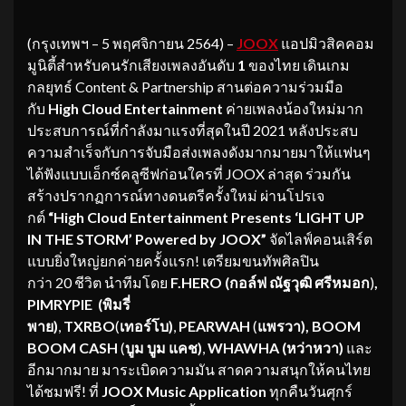
(กรุงเทพฯ – 5
พฤศจิกายน 2564) –
JOOX
แอปมิวสิคคอม
มูนิตี้สำหรับคนรักเสียงเพลงอันดับ
1
ของไทย เดินเกม
กลยุทธ์ Content & Partnership
สานต่อความร่วมมือ
กับ
High Cloud Entertainment
ค่ายเพลงน้องใหม่มาก
ประสบการณ์ที่กำลังมาแรงที่สุดในปี 2021 หลังประสบ
ความสำเร็จกับการจับมือส่งเพลงดังมากมายมาให้แฟนๆ
ได้ฟังแบบเอ็กซ์คลูซีฟก่อนใครที่ JOOX
ล่าสุด ร่วมกัน
สร้างปรากฏการณ์ทางดนตรีครั้งใหม่ ผ่านโปรเจ
กต์
“High
Cloud Entertainment Presents
‘LIGHT UP
IN THE STORM’
Powered by JOOX”
จัดไลฟ์คอนเสิร์ต
แบบยิ่งใหญ่ยกค่ายครั้งแรก!
เตรียมขนทัพศิลปิน
กว่า 20
ชีวิต นำทีมโดย
F.HERO
(
กอล์ฟ
ณัฐวุฒิ ศรีหมอก
)
,
PIMRYPIE
(พิมรี่
พาย)
,
TXRBO
(
เทอร์โบ)
,
PEARWAH
(
แพรวา)
, BOOM
BOOM CASH
(
บูม บูม แคช)
,
WHAWHA
(หว่าหวา)
และ
อีกมากมาย มาระเบิดความมัน สาดความสนุกให้คนไทย
ได้ชมฟรี! ที่
JOOX Music Application
ทุกคืนวันศุกร์