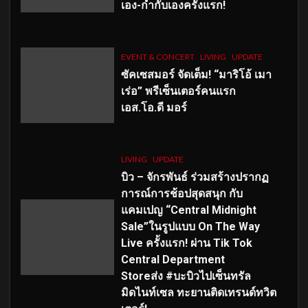
เอง-กำกับเองครั้งแรก!
EVENT & CONCERT
LIVING
UPDATE
ซัคเซสมอร์ จัดเต็ม
!
“มาริโอ้ เมา
เร่อ” พรีเซ็นเตอร์คนแรก
เอส
.โอ.ดี มอร์
LIVING
UPDATE
บิว – จักรพันธ์ ร่วมสร้างปรากฏ
การณ์การช้อปสุดสนุก กับ
แคมเปญ “Central Midnight
Sale”ในรูปแบบ On The Way
Live ครั้งแรก! ผ่าน Tik Tok
Central Department
Storeส่ง #บะบิวไปเซ็นทรัล
มิดไนท์เซล ทะยานติดเทรนด์ทวิต