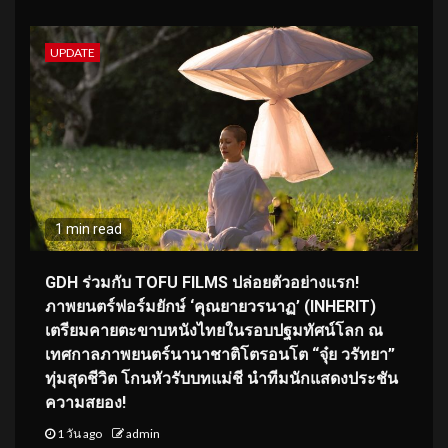
UPDATE
1 min read
GDH ร่วมกับ TOFU FILMS ปล่อยตัวอย่างแรก!
ภาพยนตร์ฟอร์มยักษ์ ‘คุณยายวรนาฏ’ (INHERIT)
เตรียมคายตะขาบหนังไทยในรอบปฐมทัศน์โลก ณ
เทศกาลภาพยนตร์นานาชาติโตรอนโต “จุ๋ย วรัทยา”
ทุ่มสุดชีวิต โกนหัวรับบทแม่ชี นำทีมนักแสดงประชัน
ความสยอง!
1 วัน ago
admin