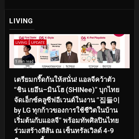
LIVING
LIVING
UPDATE
1 min read
เตรียมกรี๊ดกันให้สนั่น! แอลจีคว้าตัว
“ชิน เยอึน–มินโฮ (SHINee)” บุกไทย
จัดเอ็กซ์คลูซีฟอีเวนต์ในงาน “집들이
by LG ทุกก้าวของการใช้ชีวิตในบ้าน
เริ่มต้นกับแอลจี” พร้อมทัพศิลปินไทย
ร่วมสร้างสีสัน ณ เซ็นทรัลเวิลด์ 4-9