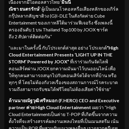
เนื่องจากมีไอดอลสาวไทย ‘
มินนี่
ณิชา ยนตรรักษ์’
ผู้เป็นเมนโวคอลหรือเสียงหลักของเกิร์ล
กรุ๊ปหลากสัญชาติวง (G)I-DLE ในสังกัดค่าย Cube
Entertainment ของเกาหลีใต้มาร่วมฟีเจอริง ซึ่งเพลงนี้
ครองอันดับ 1 บน Thailand Top100 by JOOX ชาร์ต
ถึง 2 สัปดาห์ติดต่อกัน”
“และมาในครั้งนี้ กับโปรเจกต์ล่าสุด อย่าง
โปรเจกต์
“High
Cloud Entertainment Presents
‘LIGHT UP IN THE
STORM’
Powered by JOOX”
ที่เราร่วมกันจัดไลฟ์
คอนเสิร์ตผ่าน JOOX ยกความมันมาไว้บนออนไลน์ เพื่อ
ให้ทุกคนสามารถสนุกไปกับคอนเสิร์ตได้จากที่บ้าน หรือ
ทุกๆ ที่ โดยไม่ต้องกังวลเรื่องของสถานการณ์โรคระบาด
รวมถึงสามารถรับชมได้ฟรีโดยไม่ต้องเสียค่าใช้จ่าย”
ด้านนาย
ณัฐวุฒิ ศรีหมอก (
F.HERO) CEO and Executive
partner
ค่าย
High Cloud Entertainment
เผยว่า “High
Cloud Entertainmentเป็นค่าย T-POP ที่เกิดขึ้นจากความ
ตั้งใจที่จะสร้างสรรค์ผลงานเพลงไทยที่เป็นเมนสตรีม เน้น
ความเป็น POP ที่ผสานกับแนวเพลงอื่นๆ เราอยากครีเอท