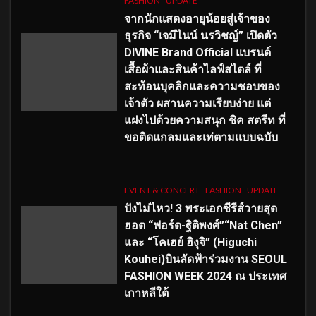
FASHION
UPDATE
จากนักแสดงอายุน้อยสู่เจ้าของ
ธุรกิจ “เจมีไนน์ นรวิชญ์” เปิดตัว
DIVINE Brand Official แบรนด์
เสื้อผ้าและสินค้าไลฟ์สไตล์ ที่
สะท้อนบุคลิกและความชอบของ
เจ้าตัว ผสานความเรียบง่าย แต่
แฝงไปด้วยความสนุก ชิค สตรีท ที่
ขอติดแกลมและเท่ตามแบบฉบับ
EVENT & CONCERT
FASHION
UPDATE
ปังไม่ไหว! 3 พระเอกซีรีส์วายสุด
ฮอต “ฟอร์ด-ฐิติพงศ์”“Nat Chen”
และ “โคเฮย์ ฮิงุจิ” (Higuchi
Kouhei)บินลัดฟ้าร่วมงาน SEOUL
FASHION WEEK 2024 ณ ประเทศ
เกาหลีใต้