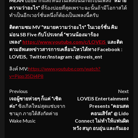
MEAN
บ่อยมากและหนึ่งในเพลงนั้นก็จะเป็นเพลง
“หมาย
ความว่
าอะไร”
ที่ร้องบ่อยที่สุดเพราะฉะนั้นถ้ามีโอกาสได้
ทำเป็นอีกเวอร์ชั่นหนึ่งก็ต้องเป็นเพลงนี้ครับ
ติดตามชม
MV
“หมายความว่าอะไร” ในเวอร์ชั่น คิม
ม่อน
SB Five
กับ
โปรเจกต์ “ชวนน้องมาร้อง
เพลง”
https://
www.youtube.com/c/LOVEiS
และติ
ด
ตามอัพเดทข่าวสารการเคลื่
อนไหวได้ทาง
Facebook :
LOVEiS,
Twitter/Instagram : @loveis_ent
ลิงค์ MV:
https://www.youtube.com/
watch?
v=Pjqo35Di4P8
Continue
Previous
Next
เจอผู้ชายห่วยๆ
ก็แค่
“
เชิด
LOVEiS Entertainment
Reading
ค่ะ
”
ซิงเกิลใหม่สุดแซ่บจาก
Presents “คอนสด
ชามุก ภายใต้สังกัดค่าย
คอนเสิร์ต” @ Lido
Wake Music
Connect
ไม่ทำให้แฟนผิด
หวัง สนุก อบอุ่น และกันเอง