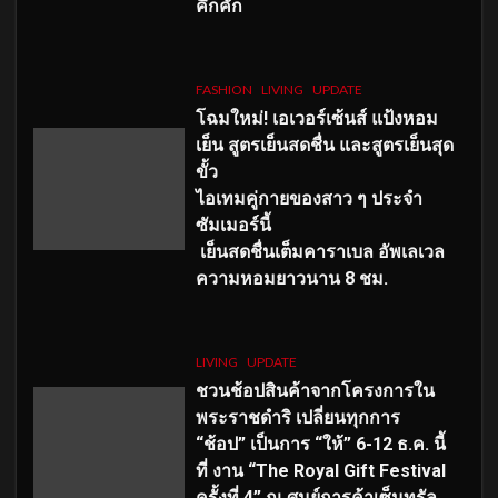
คึกคัก
FASHION
LIVING
UPDATE
โฉมใหม่
! เอเวอร์เซ้นส์ แป้งหอม
เย็น สูตรเย็นสดชื่น และสูตรเย็นสุด
ขั้ว
ไอเทมคู่กายของสาว ๆ ประจำ
ซัมเมอร์นี้
เย็นสดชื่นเต็มคาราเบล อัพเลเวล
ความหอมยาวนาน
8
ชม.
LIVING
UPDATE
ชวนช้อปสินค้าจากโครงการใน
พระราชดำริ เปลี่ยนทุกการ
“ช้อป” เป็นการ “ให้” 6-12 ธ.ค. นี้
ที่ งาน “The Royal Gift Festival
ครั้งที่ 4” ณ ศูนย์การค้าเซ็นทรัล