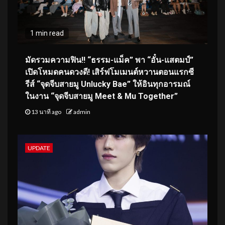
1 min read
มัดรวมความฟิน!! “ธรรม-แม็ค” พา “อั๋น-แสตมป์”
เปิดโหมดคนดวงดี! เสิร์ฟโมเมนต์หวานตอนแรกซี
รีส์ “จุดจีบสายมู Unlucky Bae” ให้อินทุกอารมณ์
ในงาน “จุดจีบสายมู Meet & Mu Together”
13 นาที ago
admin
UPDATE