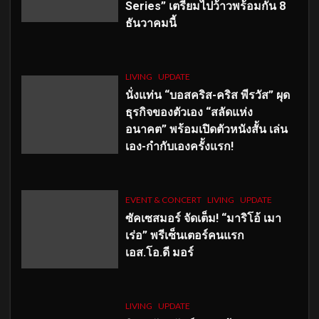
Series” เตรียมไปว้าวพร้อมกัน 8
ธันวาคมนี้
LIVING
UPDATE
นั่งแท่น “บอสคริส-คริส พีรวัส” ผุด
ธุรกิจของตัวเอง “สลัดแห่ง
อนาคต” พร้อมเปิดตัวหนังสั้น เล่น
เอง-กำกับเองครั้งแรก!
EVENT & CONCERT
LIVING
UPDATE
ซัคเซสมอร์ จัดเต็ม
!
“มาริโอ้ เมา
เร่อ” พรีเซ็นเตอร์คนแรก
เอส
.โอ.ดี มอร์
LIVING
UPDATE