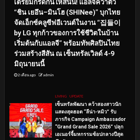
เตรียมกรี๊ดกันให้สนั่น! แอลจีคว้าตัว
“ชิน เยอึน–มินโฮ (SHINee)” บุกไทย
จัดเอ็กซ์คลูซีฟอีเวนต์ในงาน “집들이
by LG ทุกก้าวของการใช้ชีวิตในบ้าน
เริ่มต้นกับแอลจี” พร้อมทัพศิลปินไทย
ร่วมสร้างสีสัน ณ เซ็นทรัลเวิลด์ 4-9
มิถุนายนนี้
2 เดือน ago
admin
LIVING
UPDATE
เซ็นทรัลพัฒนา คว้าสองสาวนัก
แสดงสุดฮอต “ลีน่า-หมิว” รับ
ภารกิจ Campaign Ambassador
“Grand Grand Sale 2026” ปลุก
เอเนอร์จี้มหกรรมช้อปกลางปีสุด