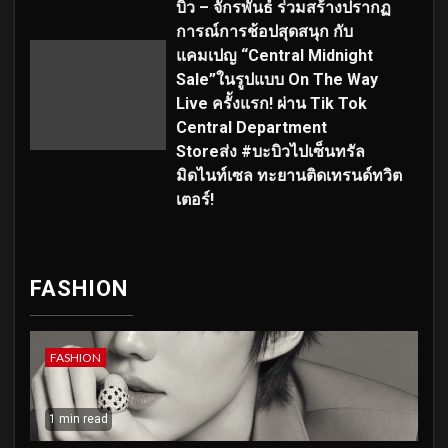
บิว – จักรพันธ์ ร่วมสร้างปรากฏ
การณ์การช้อปสุดสนุก กับ
แคมเปญ “Central Midnight
Sale”ในรูปแบบ On The Way
Live ครั้งแรก! ผ่าน Tik Tok
Central Department
Storeส่ง #บะบิวไปเซ็นทรัล
มิดไนท์เซล ทะยานติดเทรนด์ทวิต
เตอร์!
FASHION
FASHION
1 min read