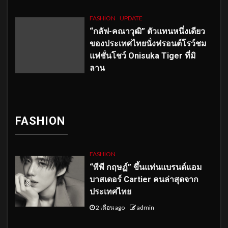
FASHION
UPDATE
“กลัฟ-คณาวุฒิ” ตัวแทนหนึ่งเดียว
ของประเทศไทยนั่งฟรอนต์โรว์ชม
แฟชั่นโชว์ Onisuka Tiger ที่มิ
ลาน
FASHION
FASHION
“พีพี กฤษฏ์” ขึ้นแท่นแบรนด์แอม
บาสเดอร์ Cartier คนล่าสุดจาก
ประเทศไทย
2 เดือน ago
admin