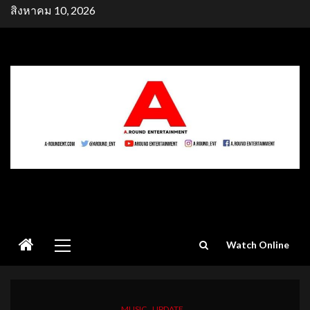
Skip
สิงหาคม 10, 2026
to
content
Primary
Watch Online
Menu
MUSIC
UPDATE