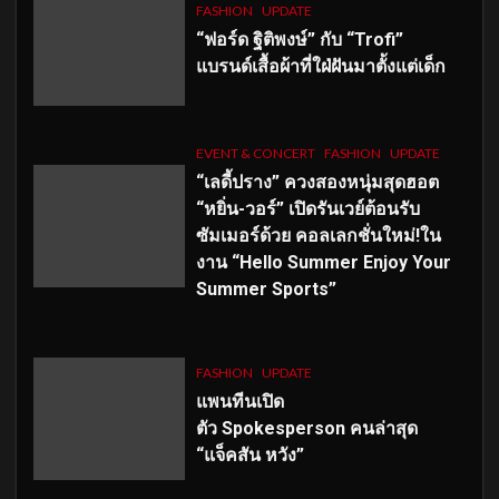
FASHION
UPDATE
“ฟอร์ด ฐิติพงษ์” กับ “Trofi”
แบรนด์เสื้อผ้าที่ใฝ่ฝันมาตั้งแต่เด็ก
EVENT & CONCERT
FASHION
UPDATE
“เลดี้ปราง” ควงสองหนุ่มสุดฮอต
“หยิ่น-วอร์” เปิดรันเวย์ต้อนรับ
ซัมเมอร์ด้วย คอลเลกชั่นใหม่!ใน
งาน “Hello Summer Enjoy Your
Summer Sports”
FASHION
UPDATE
แพนทีนเปิด
ตัว
Spokesperson คนล่าสุด
“แจ็คสัน หวัง”