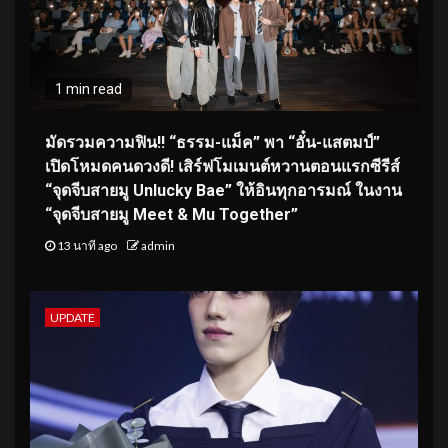
1 min read
มัดรวมความฟิน!! “ธรรม-แม็ค” พา “อั๋น-แสตมป์”
เปิดโหมดคนดวงดี! เสิร์ฟโมเมนต์หวานตอนแรกซีรีส์
“จุดจีบสายมู Unlucky Bae” ให้อินทุกอารมณ์ ในงาน
“จุดจีบสายมู Meet & Mu Together”
13 นาที ago
admin
UPDATE