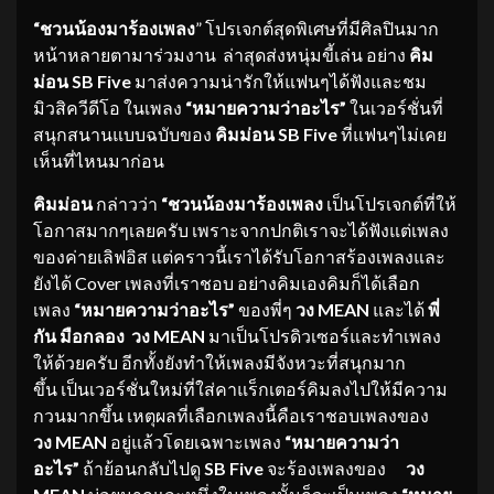
“ชวนน้องมาร้องเพลง
” โปรเจกต์สุดพิเศษที่มีศิลปินมาก
หน้าหลายตามาร่วมงาน ล่าสุดส่งหนุ่มขี้เล่น อย่าง
คิม
ม่อน
SB Five
มาส่งความน่ารักให้แฟนๆได้ฟังและชม
มิวสิควีดีโอ ในเพลง
“หมายความว่าอะไร”
ในเวอร์ชั่นที่
สนุกสนานแบบฉบับของ
คิ
มม่อน
SB Five
ที่แฟนๆไม่เคย
เห็นที่ไหนมาก่อน
คิมม่อน
กล่าวว่า
“ชวนน้องมาร้
องเพลง
เป็นโปรเจกต์ที่ให้
โอกาสมากๆเลยครับ เพราะจากปกติเราจะได้ฟังแต่เพลง
ของค่ายเลิฟอิส แต่คราวนี้เราได้รับโอกาสร้องเพลงและ
ยังได้ Cover เพลงที่เราชอบ อย่างคิมเองคิมก็ได้เลือก
เพลง
“
หมายความว่าอะไร”
ของพี่ๆ
วง
ME
AN
และได้
พี่
กัน มือกลอง วง
MEAN
มาเป็นโปรดิวเซอร์และทำเพลง
ให้ด้วยครับ อีกทั้งยังทำให้เพลงมีจังหวะที่สนุกมาก
ขึ้น เป็นเวอร์ชั่นใหม่ที่ใส่คาแร็กเตอร์คิมลงไปให้มีความ
กวนมากขึ้น เหตุผลที่เลือกเพลงนี้คือเราชอบเพลงของ
วง
MEAN
อยู่แล้วโดยเฉพาะเพลง
“หมายความว่
า
อะไร”
ถ้าย้อนกลับไปดู
SB Five
จะร้องเพลงของ
วง