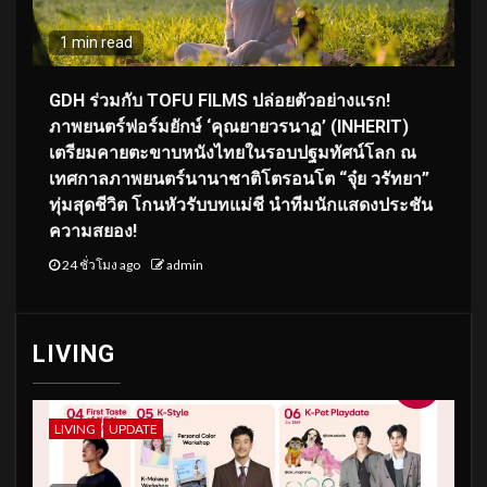
1 min read
GDH ร่วมกับ TOFU FILMS ปล่อยตัวอย่างแรก!
ภาพยนตร์ฟอร์มยักษ์ ‘คุณยายวรนาฏ’ (INHERIT)
เตรียมคายตะขาบหนังไทยในรอบปฐมทัศน์โลก ณ
เทศกาลภาพยนตร์นานาชาติโตรอนโต “จุ๋ย วรัทยา”
ทุ่มสุดชีวิต โกนหัวรับบทแม่ชี นำทีมนักแสดงประชัน
ความสยอง!
24 ชั่วโมง ago
admin
LIVING
LIVING
UPDATE