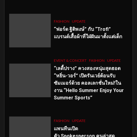
FASHION
UPDATE
“ฟอร์ด ฐิติพงษ์” กับ “Trofi”
แบรนด์เสื้อผ้าที่ใฝ่ฝันมาตั้งแต่เด็ก
EVENT & CONCERT
FASHION
UPDATE
“เลดี้ปราง” ควงสองหนุ่มสุดฮอต
“หยิ่น-วอร์” เปิดรันเวย์ต้อนรับ
ซัมเมอร์ด้วย คอลเลกชั่นใหม่!ใน
งาน “Hello Summer Enjoy Your
Summer Sports”
FASHION
UPDATE
แพนทีนเปิด
ตัว
Spokesperson คนล่าสุด