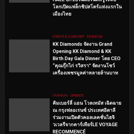
โลกเปิดแฟล็กชิปสโตร์แห่งแรกใน
เมืองไทย
EVENT & CONCERT
FASHION
KK Diamonds จัดงาน Grand
Opening KK Diamond & KK
Birth Day Gala Dinner โดย CEO
“คุณกุ๊กไก่ รวิสรา” จัดงานโชว์
เครื่องเพชรมูลค่าหลายล้านบาท
FASHION
UPDATE
คิมเบอร์ลี่ แอน โวลเทมัส เฉิดฉาย
ณ กรุงฟลอเรนซ์ ประเทศอิตาลี
ร่วมงานเปิดตัวคอลเลคชั่นไฮจิ
วเวลรีจากคาร์เทียร์LE VOYAGE
RECOMMENCÉ