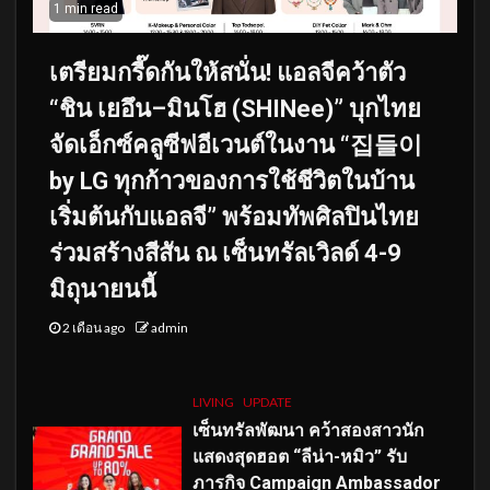
1 min read
เตรียมกรี๊ดกันให้สนั่น! แอลจีคว้าตัว
“ชิน เยอึน–มินโฮ (SHINee)” บุกไทย
จัดเอ็กซ์คลูซีฟอีเวนต์ในงาน “집들이
by LG ทุกก้าวของการใช้ชีวิตในบ้าน
เริ่มต้นกับแอลจี” พร้อมทัพศิลปินไทย
ร่วมสร้างสีสัน ณ เซ็นทรัลเวิลด์ 4-9
มิถุนายนนี้
2 เดือน ago
admin
LIVING
UPDATE
เซ็นทรัลพัฒนา คว้าสองสาวนัก
แสดงสุดฮอต “ลีน่า-หมิว” รับ
ภารกิจ Campaign Ambassador