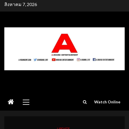
Skip
สิงหาคม 7, 2026
to
content
Primary
Watch Online
Menu
UPDATE