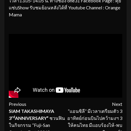
เวลา13.05-14.05 น. ทางช่อง one31 Facebook Page : คุย
แซ่บShow รับชมย้อนหลังได้ที่ Youtube Channel : Orange
Mama
Continue
Previous
Next
SIAM TAKASHIMAYA
“แอนชิลี” มีเวลาเตรียมตัว 3
Reading
rd
3
ANNIVERSARY”
ชวนฟิน
อาทิตย์ก่อนบินไปคว้ามงฯ 3
ในกิจกรรม “Fuji-San
ให้คนไทย มีแอบร้องไห้-พบ