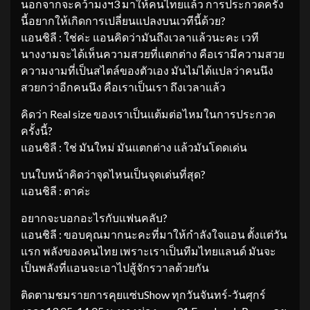
นอกจากจะคว้ามงฯ3 มาให้คนไทยแล้ว การประกวดครั้ง
นี้อยากให้เกิดการเปลี่ยนแปลงบนเวทีนี้ด้วย?
แอนชิลี : ใช่ค่ะ แอนคิดว่ามันถึงเวลาแล้วนะคะ เวที
นางงามจะได้เห็นความสวยที่แตกต่าง คือเรามีความสวย
ความงามที่เป็นสไตล์ของตัวเอง มันไม่ได้แปลว่าคนนึง
สวยกว่าอีกคนนึง คือเราเป็นเรา ถึงเวลาแล้ว
คิดว่า Real size ของเราเป็นแต้มต่อไหมในการประกวด
ครั้งนี้?
แอนชิลี : ใช่ มันใหม่ มันแตกต่าง แล้วมันโดดเด่น
บนใบหน้าคิดว่าจุดไหนเป็นจุดเด่นที่สุด?
แอนชิลี : ตาค่ะ
อยากจะบอกอะไรกับแฟนคลับ?
แอนชิลี : ขอบคุณมากนะคะที่มาให้กำลังใจแอน ตั้งแต่วัน
แรก พลังของคนไทย เพราะเราเป็นทีมไทยแลนด์ มันจะ
เป็นพลังที่แอนจะเอาไปสู้จักรวาลด้วยกัน
ติดตามชมรายการคุยแซ่บShow ทุกวันจันทร์-วันศุกร์