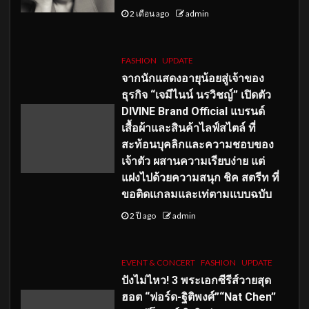
2 เดือน ago
admin
FASHION
UPDATE
จากนักแสดงอายุน้อยสู่เจ้าของ
ธุรกิจ “เจมีไนน์ นรวิชญ์” เปิดตัว
DIVINE Brand Official แบรนด์
เสื้อผ้าและสินค้าไลฟ์สไตล์ ที่
สะท้อนบุคลิกและความชอบของ
เจ้าตัว ผสานความเรียบง่าย แต่
แฝงไปด้วยความสนุก ชิค สตรีท ที่
ขอติดแกลมและเท่ตามแบบฉบับ
2 ปี ago
admin
EVENT & CONCERT
FASHION
UPDATE
ปังไม่ไหว! 3 พระเอกซีรีส์วายสุด
ฮอต “ฟอร์ด-ฐิติพงศ์”“Nat Chen”