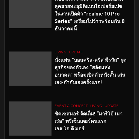
ลุคสวยทะลุมิติแบบไฮเปอร์สเปซ
ในงานเปิดตัว “realme 10 Pro
Series” เตรียมไปว้าวพร้อมกัน 8
ธันวาคมนี้
LIVING
UPDATE
นั่งแท่น “บอสคริส-คริส พีรวัส” ผุด
ธุรกิจของตัวเอง “สลัดแห่ง
อนาคต” พร้อมเปิดตัวหนังสั้น เล่น
เอง-กำกับเองครั้งแรก!
EVENT & CONCERT
LIVING
UPDATE
ซัคเซสมอร์ จัดเต็ม
!
“มาริโอ้ เมา
เร่อ” พรีเซ็นเตอร์คนแรก
เอส
.โอ.ดี มอร์