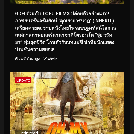
GDH ร่วมกับ TOFU FILMS ปล่อยตัวอย่างแรก!
ภาพยนตร์ฟอร์มยักษ์ ‘คุณยายวรนาฏ’ (INHERIT)
เตรียมคายตะขาบหนังไทยในรอบปฐมทัศน์โลก ณ
เทศกาลภาพยนตร์นานาชาติโตรอนโต “จุ๋ย วรัท
ยา” ทุ่มสุดชีวิต โกนหัวรับบทแม่ชี นำทีมนักแสดง
ประชันความสยอง!
24 ชั่วโมง ago
admin
UPDATE
1 min read