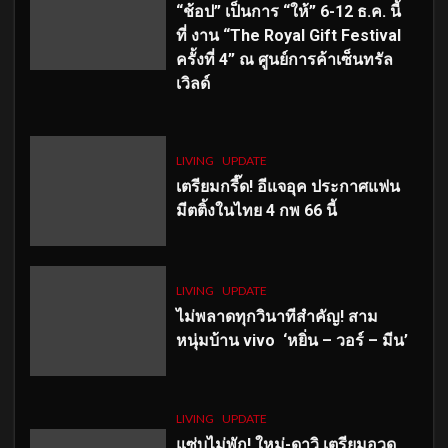
“ช้อป” เป็นการ “ให้” 6-12 ธ.ค. นี้
ที่ งาน “The Royal Gift Festival
ครั้งที่ 4” ณ ศูนย์การค้าเซ็นทรัล
เวิลด์
LIVING
UPDATE
เตรียมกรี๊ด! อีแจอุค ประกาศแฟน
มีตติ้งในไทย 4 กพ 66 นี้
LIVING
UPDATE
ไม่พลาดทุกวินาทีสำคัญ
! สาม
หนุ่มบ้าน vivo ‘หยิ่น – วอร์ – มีน’
LIVING
UPDATE
แซ่บไม่พัก! ใหม่-ดาวิ เตรียมอวด