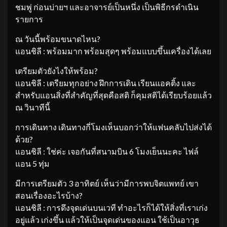
ชมพู่ ก่อนบ่ายฯ และอาจารย์เป็นหนึ่ง เป็นพิธีกรดำเนิน
รายการ
ณ วันนี้พร้อมขนาดไหน?
แอนชิลี : พร้อมมาก พร้อมสุดๆ พร้อมแบบขึ้นเครื่องได้เลย
เตรียมตัวยังไงให้พร้อม?
แอนชิลี : เตรียมทุกอย่าง ฝึกการเดิน เรียนแอคติ้ง และ
สำหรับแอนสิ่งที่สำคัญที่สุดคือสติ ก็คุมสติได้เรียบร้อยแล้ว
ณ วินาทีนี้
การเดินทาง เดินทางกี่โมงเห็นบอกว่าให้แฟนคลับไปส่งได้
ด้วย?
แอนชิลี : ใช่ค่ะ เจอกันที่สนามบิน 6 โมงเย็นนะคะ ไฟล์
แอน 5 ทุ่ม
มีการเตรียมตัว 3 อาทิตย์ เห็นว่ามีการพบจิตแพทย์ เขา
สอนเรื่องอะไรบ้าง?
แอนชิลี : การดึงจุดเด่นบนเวที ทำอะไรก็ได้ให้สิ่งที่เราเก่ง
อยู่แล้ว เก่งขึ้น แล้วให้เป็นจุดเด่นของแอน ใช้เป็นอาวุธ