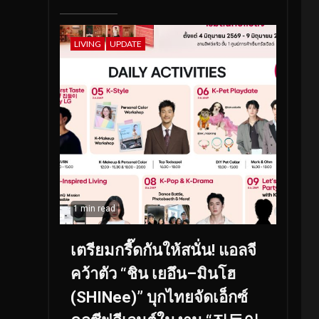
LIVING
UPDATE
1 min read
เตรียมกรี๊ดกันให้สนั่น! แอลจี
คว้าตัว “ชิน เยอึน–มินโฮ
(SHINee)” บุกไทยจัดเอ็กซ์