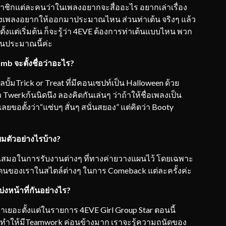
าชิกแต่ละคนว่าในเพลงอยากจะสื่ออะไร อยากเล่าเรื่อง
พลงอยากให้ออกมาประมาณไหน ส่วนท่าเต้น จริงๆ แล้ว
ั้งแต่เริ่มต้น ก็จะรู้ว่า 4EVE ต้องการท่าเต้นแบบไหน พวก
ต้นประมาณนี้ค่ะ
omb
จะตั้งชื่อว่าอะไร
?
ลบั้มTrick or Treat ที่มีคอนเซปท์เป็น Halloween ด้วย
rkก้นนิดนึง ลองคิดกันเล่นๆ ว่าถ้าให้ชื่อเพลงเป็น
ลยขอตั้งว่า“แซ่บๆ สั่นๆ สนั่นสยอง” แต่คิดว่า Booty
มตัวอย่างไรบ้าง
?
มเสมอในการรับงานต่างๆ ที่ทางค่ายวางแผนไว้ โดยเฉพาะ
นของเราในสไตล์ต่างๆ ในการ Comeback แต่ละครั้งค่ะ
งหน้าที่กันอย่
างไร
?
าเยอะตั้งแต่ในรายการ 4EVE Girl Group Star ตอนนี้
ิทกันทำให้มีTeamwork ค่อนข้างมาก เราจะรู้ความถนัดของ