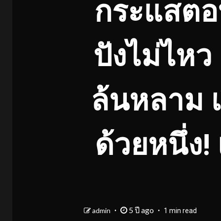
กระแสตอ
ปังไม่ไหว
ล้นหลาม เ
ด้วยหนึ่ง
5 ปี ago
admin
1 min read