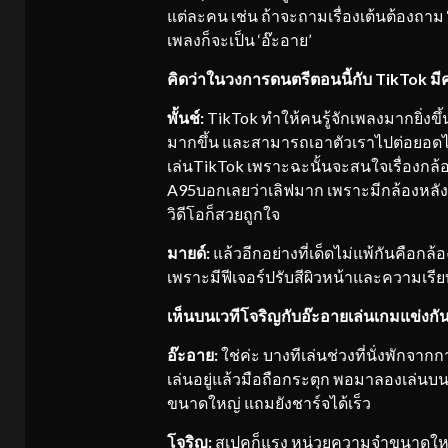
แต่ละคน เช่น ถ้าจะถามเรื่องเต้นต้องถา
เพลงก็จะเป็น ‘อ๊ะอาย’
คิดว่าในวงการดนตรีตอนนี้กับ
TikTok
มี
พั้นช์
:
TikTok ทำให้คนรู้จักเพลงมากยิ่ง
มากขึ้น และสามารถเอาตัวเราไปต่อยอดได้
เล่นTikTok เพราะฉะนั้นจะสนใจเรื่องกล้
A95บอกเลยว่าเลิฟมาก เพราะมีกล้องหลัง A
วิดีโอก็สวยถูกใจ
มายด์
:
แล้วอีกอย่างที่เด็ดไม่แพ้กันคือกล้
เพราะมีฟีเจอร์ปรับสีผิวหน้าและความเรี
เห็นบนเวทีโจริญกับอ๊ะอายเล่
นเกมแข่งกัน
อ๊ะอาย
:
ใช่ค่ะ บางทีเล่นช่วงที่นั่งพักจา
เล่นอยู่แล้วมือถือกระตุก พอมาลองเล่น
ขนาดใหญ่ แถมยังชาร์จได้เร็ว
โจริญ
:
สเปคก็แรง หน่วยความจำขนาดใหญ่ด