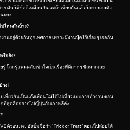
ั้งพวกเราและค่ายก็ใช้สื่อโซเชียลมีเดียในมือมากขึ้น พอเป็น
ย มันก็มีข้อดีเหมือนกัน แต่ถ้าเทียบกันแล้วก็อยากเจอตัว
นี้นะคะ
ไปไหนกันบ้าง
?
 ทำงานอยู่ด้วยกันทุกเทศกาล เพราะมีงานบุ๊คไว้เรื่อยๆ เจอกัน
หรือยัง
?
ายรู้ โลกรู้แฟนคลับเข้าใจเป็นเรื่องที่ดีมากๆ ชิลมากเลย
บ้าง
?
ปเที่ยวกันเป็นแก๊งเพื่อน ไม่ได้ไปเที่ยวแบบการทำงาน ตอน
ที่สุดคืออยากไปญี่ปุ่นกับเกาหลีค่ะ
?
้วยนะคะ อัลบั้มชื่อว่า “Trick or Treat” ตอนนี้ปล่อยให้