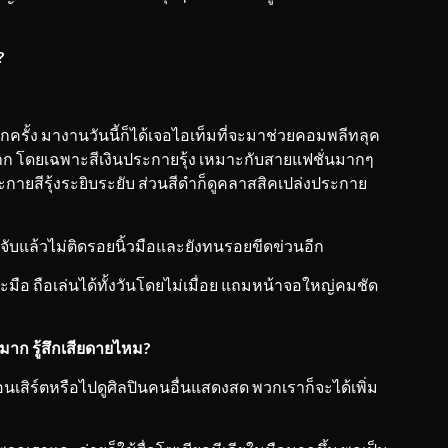
?
ุกครั้ง มางานวันนี้ก็ได้เจอไอเท็มที่จะมาช่วยคอมพลีทลุค
มาก โดยเฉพาะสีเงินประกายรุ้ง เหมาะกับสายแฟชั่นมากๆ
กายสีรุ้งระยิบระยับ ส่วนสีดำก็ดูคลาสสิคเปล่งประกาย
าก จับแล้วไม่ติดรอยนิ้วมือและยังทนรอยขีดข่วนอีก
ะมือ ถือเล่นได้ทั้งวันโดยไม่เมื่อย แถมหน้าจอใหญ่คมชัด
มาก รู้สึกเสียดายไหม
?
นเสิร์ตหรือไปดูศิลปินคนอื่นแสดงสด พวกเราก็จะได้เพิ่ม