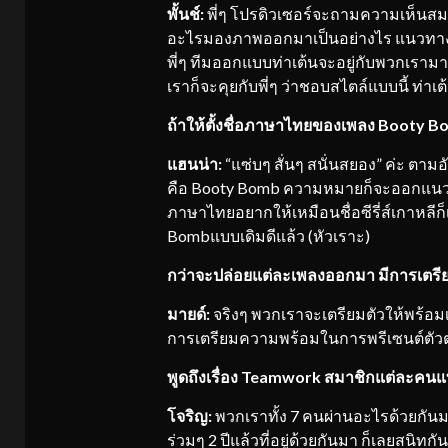
พั้นช์
:
พี่ๆ โปรดิวเซอร์จะถามความเห็นสม
อะไรมองภาพออกมาเป็นอย่างไร แนวทางเ
พี่ๆ ทีมออกแบบท่าเต้นจะอยู่กับพวกเรามาต
เราก็จะคุยกับพี่ๆ ว่าชอบสไตล์แบบนี้ ท่าเ
ถ้าให้ตั้งชื่อภาษาไทยของเพลง
Booty B
แฮนน่า
:
“แซ่บๆ สั่นๆ สนั่นสยอง” ค่ะ ตามอั
คือ Booty Bomb ความหมายก็จะออกแนว Twe
ภาษาไทยอยากให้เหมือนชื่อซีรี่ส์เกาหลีก็เ
Bombแบบเดิมดีแล้ว (หัวเราะ)
กว่าจะปล่อยแต่ละเพลงออกมา มีการเตรีย
มายด์
:
จริงๆ พวกเราจะเตรียมตัวให้พร้อ
การเตรียมความพร้อมในการพรีเซนต์ตัวต
พูดถึงเรื่อง
Teamwork
สมาชิกแต่ละคนแบ่
โจริญ
:
พวกเราทั้ง 7 คนผ่านอะไรด้วยกันม
ร่วมๆ 2 ปีแล้วที่อยู่ด้วยกันมา ก็เลยสน