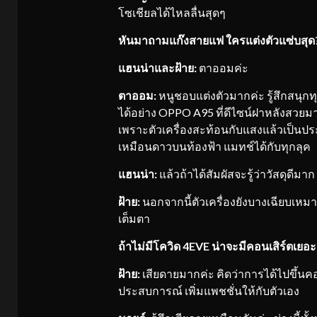
โซเชียลได้ไหลลื่นสุดๆ
หันมาถามแก๊งสายแฟ ใครแต่งตัวแซ่บสุด
แฮนน่าและฝ้าย
:
ตาออมค่ะ
ตาออม
:
หนูชอบแต่งตัวมากค่ะ รู้สึกสนุกท
ได้อย่าง OPPO A95 ที่ดีไซน์ฝาหลังสวย
เพราะตัวเครื่องสะท้อนกับแสงแล้วเป็นประ
เหมือนดาวบนท้องฟ้า แมทช์ได้กับทุกลุค
แฮนน่า
:
แล้วถ้าได้สัมผัสจะรู้ว่าวัสดุดีม
ฝ้าย
:
นอกจากนี้ตัวเครื่องยังบางเฉียบเหมา
เต็มตา
ถ้าไม่มีโควิด
4EVE
น่าจะมีคอนเสิร์ตเยอะ
ฝ้าย
:
เสียดายมากค่ะ คิดว่าการได้ไปขึ้นคอ
ประสบการณ์ เพิ่มแพชชั่นให้กับตัวเอง