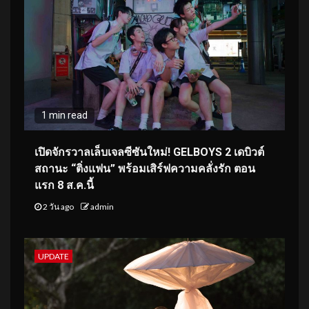
1 min read
เปิดจักรวาลเล็บเจลซีซันใหม่! GELBOYS 2 เดบิวต์
สถานะ “ติ่งแฟน” พร้อมเสิร์ฟความคลั่งรัก ตอน
แรก 8 ส.ค.นี้
2 วัน ago
admin
UPDATE