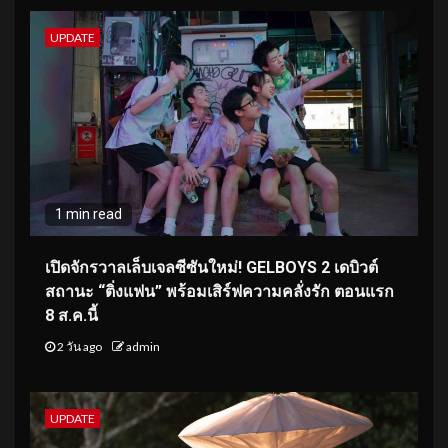
UPDATE
1 min read
เปิดจักรวาลเล็บเจลซีซันใหม่! GELBOYS 2 เดบิวต์
สถานะ “ติ่งแฟน” พร้อมเสิร์ฟความคลั่งรัก ตอนแรก
8 ส.ค.นี้
2 วัน ago
admin
UPDATE