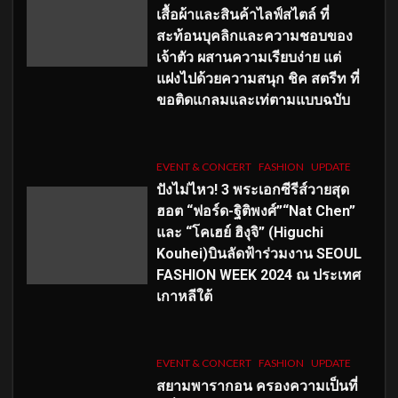
เสื้อผ้าและสินค้าไลฟ์สไตล์ ที่
สะท้อนบุคลิกและความชอบของ
เจ้าตัว ผสานความเรียบง่าย แต่
แฝงไปด้วยความสนุก ชิค สตรีท ที่
ขอติดแกลมและเท่ตามแบบฉบับ
EVENT & CONCERT
FASHION
UPDATE
ปังไม่ไหว! 3 พระเอกซีรีส์วายสุด
ฮอต “ฟอร์ด-ฐิติพงศ์”“Nat Chen”
และ “โคเฮย์ ฮิงุจิ” (Higuchi
Kouhei)บินลัดฟ้าร่วมงาน SEOUL
FASHION WEEK 2024 ณ ประเทศ
เกาหลีใต้
EVENT & CONCERT
FASHION
UPDATE
สยามพารากอน ครองความเป็นที่