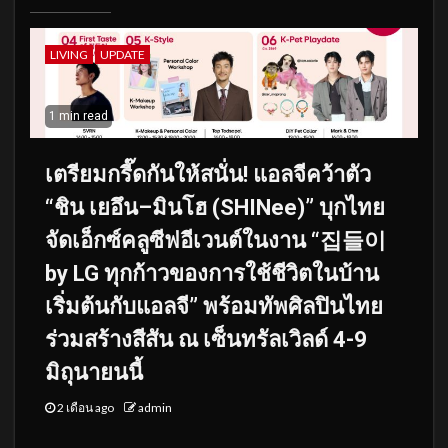
LIVING
UPDATE
1 min read
เตรียมกรี๊ดกันให้สนั่น! แอลจีคว้าตัว
“ชิน เยอึน–มินโฮ (SHINee)” บุกไทย
จัดเอ็กซ์คลูซีฟอีเวนต์ในงาน “집들이
by LG ทุกก้าวของการใช้ชีวิตในบ้าน
เริ่มต้นกับแอลจี” พร้อมทัพศิลปินไทย
ร่วมสร้างสีสัน ณ เซ็นทรัลเวิลด์ 4-9
มิถุนายนนี้
2 เดือน ago
admin