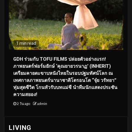
1 min read
GDH ร่วมกับ TOFU FILMS ปล่อยตัวอย่างแรก!
ภาพยนตร์ฟอร์มยักษ์ ‘คุณยายวรนาฏ’ (INHERIT)
เตรียมคายตะขาบหนังไทยในรอบปฐมทัศน์โลก ณ
เทศกาลภาพยนตร์นานาชาติโตรอนโต “จุ๋ย วรัทยา”
ทุ่มสุดชีวิต โกนหัวรับบทแม่ชี นำทีมนักแสดงประชัน
ความสยอง!
2 วัน ago
admin
LIVING