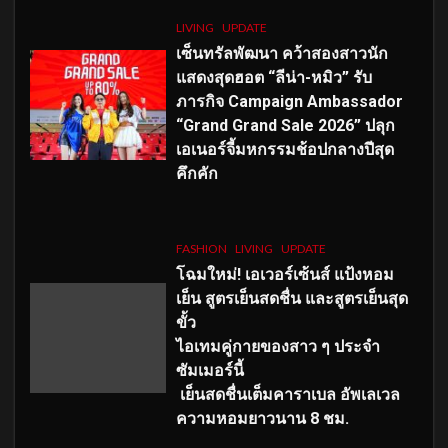
LIVING
UPDATE
เซ็นทรัลพัฒนา คว้าสองสาวนัก
แสดงสุดฮอต “ลีน่า-หมิว” รับ
ภารกิจ Campaign Ambassador
“Grand Grand Sale 2026” ปลุก
เอเนอร์จี้มหกรรมช้อปกลางปีสุด
คึกคัก
FASHION
LIVING
UPDATE
โฉมใหม่
! เอเวอร์เซ้นส์ แป้งหอม
เย็น สูตรเย็นสดชื่น และสูตรเย็นสุด
ขั้ว
ไอเทมคู่กายของสาว ๆ ประจำ
ซัมเมอร์นี้
เย็นสดชื่นเต็มคาราเบล อัพเลเวล
ความหอมยาวนาน
8
ชม.