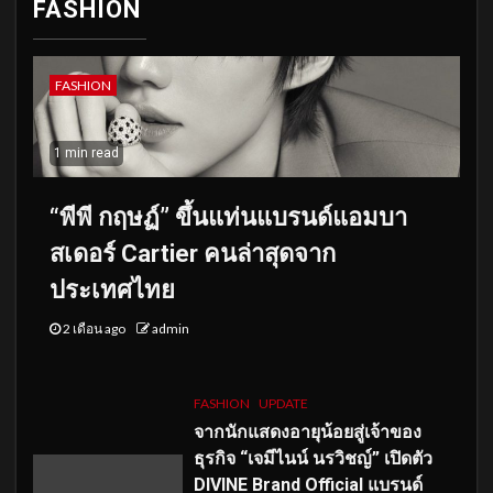
FASHION
FASHION
1 min read
“พีพี กฤษฏ์” ขึ้นแท่นแบรนด์แอมบา
สเดอร์ Cartier คนล่าสุดจาก
ประเทศไทย
2 เดือน ago
admin
FASHION
UPDATE
จากนักแสดงอายุน้อยสู่เจ้าของ
ธุรกิจ “เจมีไนน์ นรวิชญ์” เปิดตัว
DIVINE Brand Official แบรนด์