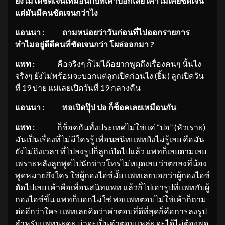
ยังไม่ได้ชัดเจนเหมื
อนกับที่เค้าบอกเลย เค้าไม่เคยชัดเจน
แต่มันมีคนชัดเจนกว่าไง
แอนนา
: ถามหน่อยว่าวันก่อนที่
ไปออกรายการ
ทำไมอยู่ดีดีคนที่ชัดเจนกว่า โผล่ออกมา ?
แพท
:
คือจริงๆ ก็ไม่ได้อยากพูดถึงเรื่องคนๆ นั้นไง
จริงๆ ยังไม่พร้อมจะบอกแต่ลูกเปิดก่อนไง (ยิ้ม) ลูกเปิดวัน
ที่ 19 บ่าย แม่เลยเปิดวันที่ 19 กลางคืน
แอนนา
: พอเปิดปุ๊ป ปอ ก็ช็อคเลยเหมือนกัน
แพท
:
ก็ช็อคกันทั้งประเทศไม่ใช่แค่ “ปอ” (หัวเราะ)
มันเป็นเรื่องที่ไม่มีใครรู้ เพื่อนสนิทแพทยังไม่รู้เลย คือมัน
ยังไม่ถึงเวลา ที่ไปลงรูปก็ลูกเปิดไปแล้ว แพทก็เลยตามเลย
เพราะหลังลูกพูดไปนักข่าวโทรไม่หยุดเลย ว่าตกลงที่น้อง
พูดหมายถึงใคร ใช่ผู้กองไอซ์มั้ย แพทเลยบอกว่าผู้กองไอซ์
ตัดไปเลย เค้าคือเพื่อนสนิทแพท แล้วก็ไปเอารูปที่แพทกับผู้
กองไอซ์ขึ้น แพทก็บอกไม่ใช่ พอแพทตอบไม่ใช่เค้าก็ถาม
ต่ออีกว่าใคร แพทเลยคิดว่าคำตอบที่ดีที่สุดก็คือการลงรูป
สำหรับแพทนะคะ น่าจะเป็นคำตอบแหล่ะ จะได้ไม่ต้องพูด