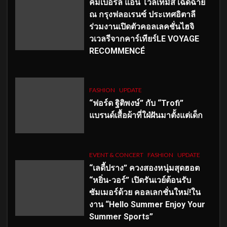
คิมเบอร์ลี่ แอน โวลเทมัส เฉิดฉาย
ณ กรุงฟลอเรนซ์ ประเทศอิตาลี
ร่วมงานเปิดตัวคอลเลคชั่นไฮจิ
วเวลรีจากคาร์เทียร์LE VOYAGE
RECOMMENCÉ
FASHION
UPDATE
“ฟอร์ด ฐิติพงษ์” กับ “Trofi”
แบรนด์เสื้อผ้าที่ใฝ่ฝันมาตั้งแต่เด็ก
EVENT & CONCERT
FASHION
UPDATE
“เลดี้ปราง” ควงสองหนุ่มสุดฮอต
“หยิ่น-วอร์” เปิดรันเวย์ต้อนรับ
ซัมเมอร์ด้วย คอลเลกชั่นใหม่!ใน
งาน “Hello Summer Enjoy Your
Summer Sports”