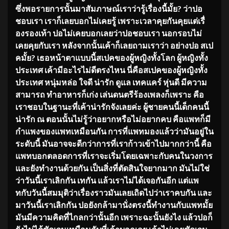
ซึ่งพอรายการนั้นมาสัมภาษณ์
เราว่ารู้เรื่องนี้มั้ย? ว่าปอ
ชอบเรา เราก็เลยบอกไม่เคยรู้ เพราะเวลาคุยกันคุยแต่เรื่
องรองเท้า ปอไม่เคยบอกเลยว่าปอชอบเรา นอกรอบไม่
เคยคุยกับเรา หลังจากนั้นเค้าก็เลยถามเราว่า อย่างปอ สเป
คมั้ย? เธอหน้าตาแบบนี้สเปคของผู้หญิ
งทั้งโลก ผู้หญิงทั้ง
ประเทศ เค้ามีอะไรไม่ดีตรงไหน นี่คือสเปคของผู้หญิงทั้ง
ประเทศ หนุ่มหล่อ ใจดี น่ารัก ดูแล เทคแคร์ หุ่นดี มีความ
สามารถ ทำอาหารก็เก่ง เล่นดนตรีร้องเพลงก็เพราะ คือ
เราชอบในฐานะที่เค้าน่ารักจั
งเลยค่ะ ผู้ชายคนนี้เด็กคนนี้
น่ารัก ณ ตอนนั้นไม่รู้ว่าอยากหรือไม่
อยากคบ คือแพทก็มี
กำแพงของแพทเหมือนกัน การที่แพทมองแล้วว่ามันอยู่
ใน
ระดับนี้ มันอาจจะดีกว่าการที่เราก้าวเข้
าไปมากกว่านี้ คือ
แพทบอกตลอดการที่เราจะเริ่
มโดยเฉพาะกับคนในวงการ
และยังทำงานด้วยกัน เป็นสิ่งที่ตัดสินใจยากมาก มันไม่ใช่
ว่าวันนี้เราเลิกกัน เทกัน แล้วเราไม่ได้เจอกันอีก แต่แพ
ทกับวันนี้สมมุติว่าเรื่
องราวมันเลยเถิดไปว่าเราคบกัน และ
มาวันนี้เราเลิกกัน ปอยังกล้ามานั่งตรงนี้ทำงานกั
บแพทมั้ย
มันมีความคิดที่ไกลกว่านั้นอีก เพราะฉะนั้นยังไง แล้วปอก็