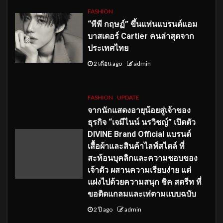
FASHION
“พีพี กฤษฏ์” ขึ้นแท่นแบรนด์แอม
บาสเดอร์ Cartier คนล่าสุดจาก
ประเทศไทย
2 เดือน ago
admin
FASHION
UPDATE
จากนักแสดงอายุน้อยสู่เจ้าของ
ธุรกิจ “เจมีไนน์ นรวิชญ์” เปิดตัว
DIVINE Brand Official แบรนด์
เสื้อผ้าและสินค้าไลฟ์สไตล์ ที่
สะท้อนบุคลิกและความชอบของ
เจ้าตัว ผสานความเรียบง่าย แต่
แฝงไปด้วยความสนุก ชิค สตรีท ที่
ขอติดแกลมและเท่ตามแบบฉบับ
2 ปี ago
admin