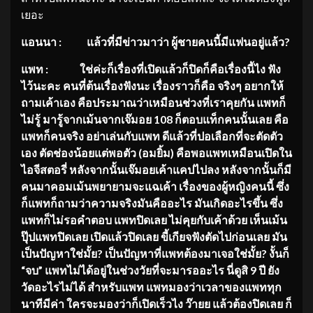
เยอะ
แอนนา
: แล้วที่มีข่าวมาว่า ผู้ชายคนนี้มีแฟนอยู่แล้ว?
แพท
: ใช่ค่ะก็เรื่องที่เปิดแล้วก็ปิ
ดก็คือเรื่องนี้ไง ฟัง
ไว้นะคะ คนที่ต้นเรื่องฟังนะ เรื่องราวก็คือ จริงๆ อยากให้
ถามเค้าเอง คือประมาณว่าเหมือนช่วงที่เราคุ
ยกัน แพทก็
ไม่รู้ มารู้จากเม้นจากเจ๊มอย 108 ก็ตอบแท็กคนนั้นเลย คือ
แพทก็คนจริง อย่าเล่นกับแพท ดีแล้วที่ปอเลือกที่จะตัดตัว
เอง ตัดช่องน้อยแต่พอตัว (อมยิ้ม) คือพอแพทเหมือนเปิดใน
ไอจีสตอรี่ หลังจากนั้นเจ๊มอยเค้าแคปไปลง หลังจากนั้นก็มี
คนมาคอมเม้
นพยายามจะแฉเค้า เรื่องของผู้หญิงคนนี้ ซึ่ง
ก็แพทก็ถามว่าความจริงมันคื
ออะไร มันเกิดอะไรขึ้น ซึ่ง
แพทก็ไม่รอคำตอบ แพทปิดเลย ไม่คุยกับเค้าด้วย เห็นเม้น
ปุ๊ปแพทปิดเลย เปิดแล้วปิดเลย ขี้เกียจฟังตัดไปก่อนเลย มัน
เป็นปัญหาใช่มั้ย? เป็นปัญหาที่แพทต้องมาเจอใช่มั้
ย? งั้นก็
“จบ” แพทไม่ได้อยู่ในช่วงวัยที่
จะมารออะไร นี่ดูสิ 9 ปี ยัง
วัดอะไรไม่ได้ สำหรับแพท แพทมองว่าเวลาของแพททุก
นาทีมีค่
า ใครจะมองว่าก็เปิดเร็วไง ว๊ายย แล้วต้องปิดเลย ก็