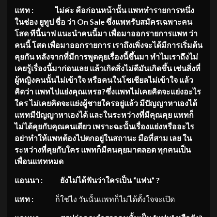
แพท
: ไม่ค่ะ คือก่อนหน้านั้น แพททำรายการหนึ่ง
ในช่อง ยูทูป ชื่อ ว่า On Sale ซึ่งแพทรับสมัครเฉพาะคน
โสด ทีนี้นาฟ แนะนำคนนี้มา เพื่อมาออกรายการแพท ว่า
คนนี้ โสด เพื่อมาออกรายการ เราถึงเพิ่งจะได้มีการเริ่มต้น
คุยกัน หลังจากที่มีการพูดคุยเรื่องนี้
ขึ้นมา ทำไมเราถึงไม่
เคยรู้เรื่องนี้
มาก่อนเลย แล้วเกิดสิ่งไม่ดีมันเกิดขึ้น เช่นสิ่งที่
ผู้หญิงคนนั้นไม่เข้
าใจ หรือคนในโซเชียลไม่เข้าใจ แล้ว
คิดว่า แพทไปแย่งคุณเหรอ?ซึ่งแพทไม่
เคยคิดจะแย่งอะไร
ใคร ไม่เคยคิดจะแย่งผู้ชายใครอยู่
แล้ว มีปัญญาหาเองได้
แพทมีปัญญาหาเองได้ และในระหว่างที่มีคุณคุย แพทก็
ไม่ได้คุยกับคุณคนเดียว เพราะฉะนั้นเรื่องแย่งหรืออะไร
อย่าทำให้แพทต้องไปตกอยู่
ในสถานะ มือที่สาม เลย ใน
ระหว่างที่คุยกับใคร แพทก็มีคนคุยมาตลอด ทุกคนเป็น
เพื่อนแพทหมด
แอนนา
: ยังไม่ได้ฟันว่าใครเป็น “แฟน” ?
แพท
:
ก็ใช่ไง วันนั้นแพทก็ไม่ได้ตั้งใจจะเปิด