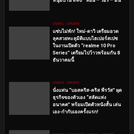
หนุ่มบ้าน vivo ‘หยิ่น – วอร์ – มีน’
LIVING
UPDATE
แซ่บไม่พัก! ใหม่-ดาวิ เตรียมอวด
ลุคสวยทะลุมิติแบบไฮเปอร์สเปซ
ในงานเปิดตัว “realme 10 Pro
Series” เตรียมไปว้าวพร้อมกัน 8
ธันวาคมนี้
LIVING
UPDATE
นั่งแท่น “บอสคริส-คริส พีรวัส” ผุด
ธุรกิจของตัวเอง “สลัดแห่ง
อนาคต” พร้อมเปิดตัวหนังสั้น เล่น
เอง-กำกับเองครั้งแรก!