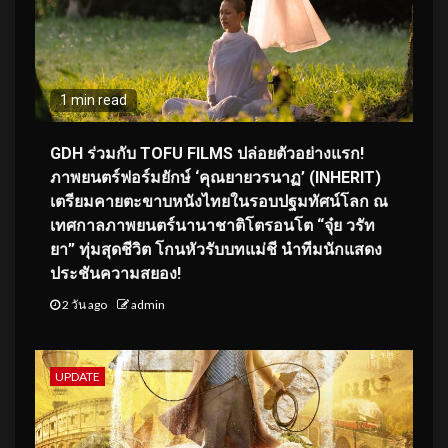
1 min read
GDH ร่วมกับ TOFU FILMS ปล่อยตัวอย่างแรก!
ภาพยนตร์ฟอร์มยักษ์ ‘คุณยายวรนาฏ’ (INHERIT)
เตรียมคายตะขาบหนังไทยในรอบปฐมทัศน์โลก ณ
เทศกาลภาพยนตร์นานาชาติโตรอนโต “จุ๋ย วรัท
ยา” ทุ่มสุดชีวิต โกนหัวรับบทแม่ชี นำทีมนักแสดง
ประชันความสยอง!
2 วัน ago
admin
UPDATE