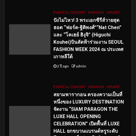
EVENT & CONCERT
FASHION
UPDATE
ปังไม่ไหว! 3 พระเอกซีรีส์วายสุด
ฮอต “ฟอร์ด-ฐิติพงศ์”“Nat Chen”
และ “โคเฮย์ ฮิงุจิ” (Higuchi
Kouhei)บินลัดฟ้าร่วมงาน SEOUL
FASHION WEEK 2024 ณ ประเทศ
เกาหลีใต้
2 ปี ago
admin
EVENT & CONCERT
FASHION
UPDATE
สยามพารากอน ครองความเป็นที่
หนึ่งของ LUXURY DESTINATION
จัดงาน “SIAM PARAGON THE
LUXE HALL OPENING
CELEBRATION” เปิดพื้นที่ LUXE
HALL ยกขบวนแบรนด์หรูระดับ