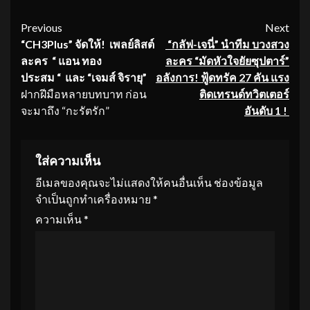
Continue
Previous
Next
“CH3Plus”
จัดให้
!
เพลย์ลิสต์
“กลัฟ
-เจนี่” นำทีม บวงสวง
Reading
ละคร
“
แอน ทอง
ละคร “มัดหัวใจยัยซุปตาร์”
ประสม
“
และ
“
เจมส์ จิรายุ
”
อลังการ! ฟู้ดทรัค 27 คัน แรง
ฝากฝีมือหลายบทบาท ก่อน
ติดเทรนด์ทวิตเตอร์
จะมาถึง “กะรัตรัก”
อันดับ 1 !
ใส่ความเห็น
อีเมลของคุณจะไม่แสดงให้คนอื่นเห็น
ช่องข้อมูล
จำเป็นถูกทำเครื่องหมาย
*
ความเห็น
*