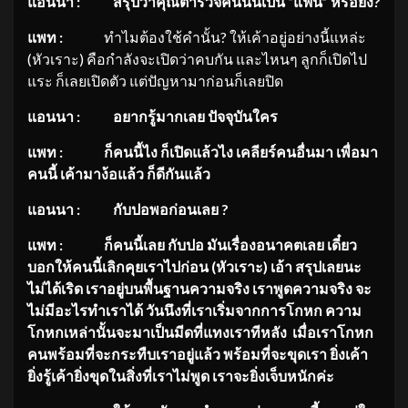
แอนนา
: สรุปว่าคุณตำรวจคนนั้นเป็น “แฟน” หรือยัง?
แพท
:
ทำไมต้องใช้คำนั้น? ให้เค้าอยู่อย่างนี้แหล่ะ
(หัวเราะ) คือกำลังจะเปิดว่าคบกัน และไหนๆ ลูกก็เปิดไป
แระ ก็เลยเปิดตัว แต่ปัญหามาก่อนก็เลยปิด
แอนนา
: อยากรู้มากเลย ปัจจุบันใคร
แพท
: ก็คนนี้ไง ก็เปิดแล้วไง เคลียร์คนอื่นมา เพื่อมา
คนนี้ เค้ามาง้อแล้ว ก็ดีกันแล้ว
แอนนา
: กับปอพอก่อนเลย ?
แพท
: ก็คนนี้เลย กับปอ มันเรื่องอนาคตเลย เดี๋ยว
บอกให้คนนี้เลิกคุ
ยเราไปก่อน (หัวเราะ) เอ้า สรุปเลยนะ
ไม่ได้เริด เราอยู่บนพื้นฐานความจริง เราพูดความจริง จะ
ไม่มีอะไรทำเราได้ วันนึงที่เราเริ่มจากการโกหก ความ
โกหกเหล่านั้นจะมาเป็นมีดที่
แทงเราทีหลัง เมื่อเราโกหก
คนพร้อมที่จะกระทื
บเราอยู่แล้ว พร้อมที่จะขุดเรา ยิ่งเค้า
ยิ่งรู้เค้ายิ่งขุดในสิ่
งที่เราไม่พูด เราจะยิ่งเจ็บหนักค่ะ