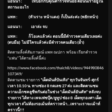
แอนนา
: ให้บอกกับคุณตำรวจหน่อย ตอนนี้เราอยู่ใน
สถานะอะไร
แพท
: (หัวเราะ หน้าแดง) ก็เป็นล่ะค่ะ (พยักหน้า)
แอนนา
: เอาล่ะ จบ
แพท
: ก็โอเคแล้วค่ะ ตอนนี้มีตำรวจคนเดียวเลยค่ะ
(ตบมือ) ไม่มีใครแล้วค่ะมีตำรวจคนเดียว (ย้ำ)
ติดตามลิ้งค์สัมภาษณ์ แพท ณปภา พร้อม เรียกตำรวจ
“แฟน” ได้ตามลิ้งค์นี้ค่ะ
https://www.facebook.com/thaich8/videos/944980846
107349/
ติดตามชม รายการ
“เผ็ดมันส์บันเทิง” ทุกวันจันทร์
-ศุกร์
เวลา 10.10 น. ทางช่อง 8 กดเลข 27 ค่ะ และติดตามชม
ความเอ็กซคลูซีพกั
นต่อในช่วง “เผ็ดมันส์อันคัท” หลังจบ
รายการ ได้ทาง เพจเฟซบุ๊ค/ยูทูป ช่อง 8 เผ็ดทุกองศา เผ็ด
ทุกเวลา #ไม่ต้องรอเม้นท์คราวหน้า…
เพราะเราจะเม้าท์
คราวนี้!!!