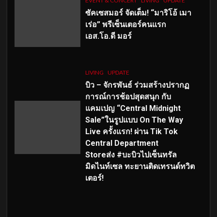
EVENT & CONCERT
LIVING
UPDATE
ซัคเซสมอร์ จัดเต็ม
!
“มาริโอ้ เมา
เร่อ” พรีเซ็นเตอร์คนแรก
เอส
.โอ.ดี มอร์
LIVING
UPDATE
บิว – จักรพันธ์ ร่วมสร้างปรากฏ
การณ์การช้อปสุดสนุก กับ
แคมเปญ “Central Midnight
Sale”ในรูปแบบ On The Way
Live ครั้งแรก! ผ่าน Tik Tok
Central Department
Storeส่ง #บะบิวไปเซ็นทรัล
มิดไนท์เซล ทะยานติดเทรนด์ทวิต
เตอร์!