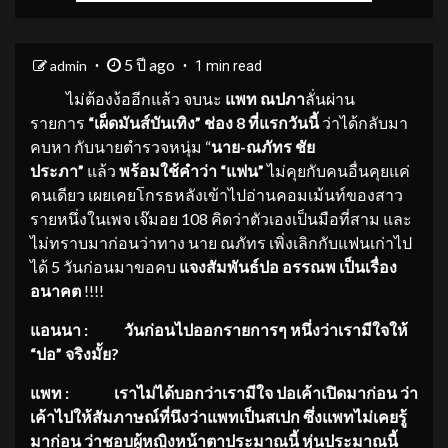
5 ปี ago
admin
1 min read
ไม่ต้องง้ออีกแล้ว จบนะ
แพท ณปภา
ลั่นผ่าน
รายการ
“เผ็ดมันส์บันเทิง” ช่อง
8 ที่แรกวันนี้
ว่าได้กลับมา
คบหา กับนายตำรวจหนุ่ม “
นาย
-ณภัทร ชัย
ประภา”
แล้ว
พร้อมใช้คำว่า “แฟน”
ไม่คุยกับคนอื่นคุยแค่
คนเดียว เผยเคยโกรธหลังเข้าไปอ่านคอมเม้นท์ของสาว
รายหนึ่งในเพจ เจ๊มอย 108 คิดว่าตัวเองเป็นมือที่สาม และ
ไม่ทราบมาก่อนว่าทาง นาย ณภัทร เพิ่งเลิกกับแฟนเก่าไป
ได้ 5 วันก่อนมาขอคบ
แจงสัมพันธ์ปอ อรรณพ เป็นเรื่อง
อนาคต
!!!!
แอนนา
: วันก่อนไปออกรายการๆ หนึ่งว่าเรามีใจให้
“ปอ” จริงมั้ย?
แพท
: เราไม่ได้บอกว่าเรามีใจ ปอเค้าเปิดมาก่อน ว่า
เค้าไปให้สัมภาษณ์ที่นึงว่
าแพทเป็นสเปก ซึ่งแพทไม่เคยรู้
มาก่อน ว่าชอบผู้หญิงหน้าตาประมาณนี้ หุ่นประมาณนี้