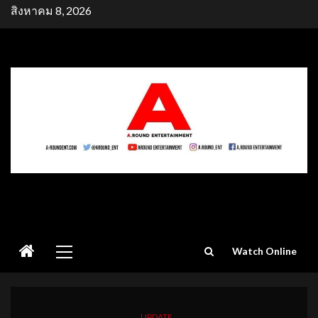
Skip
สิงหาคม 8, 2026
to
content
Primary
Watch Online
Menu
UPDATE