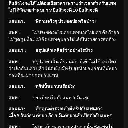
ดีแล้วไง จะได้ไม่ต้องเสียเวลา เพราะว่าเวลาสำหรับแพท
ไม่ได้วั
ดเลยว่าคบมา 9 ปีแล้วจะดี 10 ปีแล้วจะดี
แอนนา
: พี่ถามจริงๆ ประชดปอหรือป่าว?
แพท
:
ไม่ประชดอะไรเลย แพทบอกไปแล้ว คือถ้าลูก
ไม่พูด รูปนี้จะไม่เกิด แพทคุมลูกไม่ได้เป็นรายการสดด้วย
แอนนา
: สรุปแล้วเคลียร์ว่าอย่างไรบ้าง
แพท
:
สรุปว่าคนนั้น คือคนเก่า ที่เค้าไม่ได้บอกใคร
ว่าเลิกกันแล้ว แล้วมันดันไปมีทริปสุดท้ายกันก่อนที่พัทยา
ก่อนที่จะมาขอคบกับแพท
แอนนา
: ทริปนั้นนานหรือยัง?
แพท
:
ก่อนที่จะเริ่มกับแพท 5 วัน เลย
แอนนา
: คือคุณตำรวจเค้ามีทริปกับแฟนเก่
า
เมื่อ 5 วันก่อน ต่อมา อีก 5 วันต่อมาเค้าเปิดตัวกับแพท?
แพท
:
ไม่ค่ะ เค้าขอเราคบหลังจากนั้น ซึ่งแพทไม่