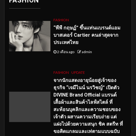
FASHION
FASHION
“พีพี กฤษฏ์” ขึ้นแท่นแบรนด์แอม
บาสเดอร์ Cartier คนล่าสุดจาก
ประเทศไทย
2 เดือน ago
admin
FASHION
UPDATE
จากนักแสดงอายุน้อยสู่เจ้าของ
ธุรกิจ “เจมีไนน์ นรวิชญ์” เปิดตัว
DIVINE Brand Official แบรนด์
เสื้อผ้าและสินค้าไลฟ์สไตล์ ที่
สะท้อนบุคลิกและความชอบของ
เจ้าตัว ผสานความเรียบง่าย แต่
แฝงไปด้วยความสนุก ชิค สตรีท ที่
ขอติดแกลมและเท่ตามแบบฉบับ