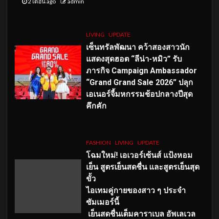
2 เดือน ago
admin
LIVING
UPDATE
เซ็นทรัลพัฒนา คว้าสองสาวนัก
แสดงสุดฮอต “ลีน่า-หมิว” รับ
ภารกิจ Campaign Ambassador
“Grand Grand Sale 2026” ปลุก
เอเนอร์จี้มหกรรมช้อปกลางปีสุด
คึกคัก
FASHION
LIVING
UPDATE
โฉมใหม่
! เอเวอร์เซ้นส์ แป้งหอม
เย็น สูตรเย็นสดชื่น และสูตรเย็นสุด
ขั้ว
ไอเทมคู่กายของสาว ๆ ประจำ
ซัมเมอร์นี้
เย็นสดชื่นเต็มคาราเบล อัพเลเวล