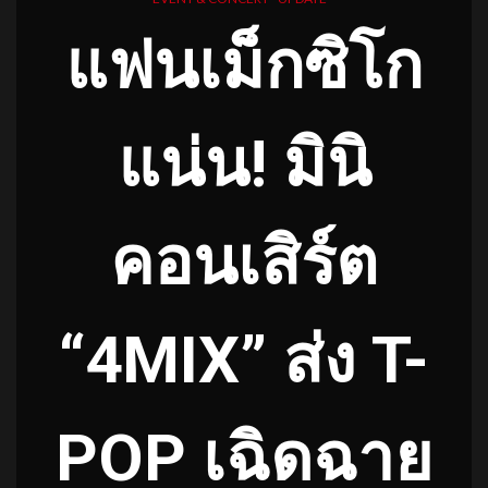
แฟนเม็กซิโก
แน่น! มินิ
คอนเสิร์ต
“4MIX” ส่ง T-
POP เฉิดฉาย