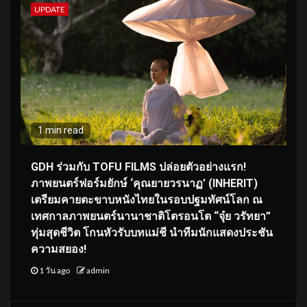
UPDATE
1 min read
GDH ร่วมกับ TOFU FILMS ปล่อยตัวอย่างแรก!
ภาพยนตร์ฟอร์มยักษ์ ‘คุณยายวรนาฏ’ (INHERIT)
เตรียมคายตะขาบหนังไทยในรอบปฐมทัศน์โลก ณ
เทศกาลภาพยนตร์นานาชาติโตรอนโต “จุ๋ย วรัทยา”
ทุ่มสุดชีวิต โกนหัวรับบทแม่ชี นำทีมนักแสดงประชัน
ความสยอง!
1 วัน ago
admin