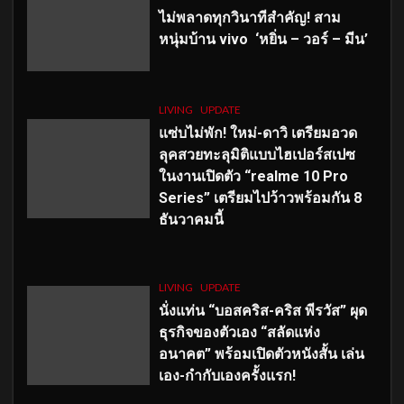
ไม่พลาดทุกวินาทีสำคัญ
! สาม
หนุ่มบ้าน vivo ‘หยิ่น – วอร์ – มีน’
LIVING
UPDATE
แซ่บไม่พัก! ใหม่-ดาวิ เตรียมอวด
ลุคสวยทะลุมิติแบบไฮเปอร์สเปซ
ในงานเปิดตัว “realme 10 Pro
Series” เตรียมไปว้าวพร้อมกัน 8
ธันวาคมนี้
LIVING
UPDATE
นั่งแท่น “บอสคริส-คริส พีรวัส” ผุด
ธุรกิจของตัวเอง “สลัดแห่ง
อนาคต” พร้อมเปิดตัวหนังสั้น เล่น
เอง-กำกับเองครั้งแรก!