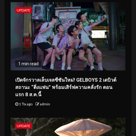
UPDATE
1 min read
เปิดจักรวาลเล็บเจลซีซันใหม่! GELBOYS 2 เดบิวต์
สถานะ “ติ่งแฟน” พร้อมเสิร์ฟความคลั่งรัก ตอน
แรก 8 ส.ค.นี้
1 วัน ago
admin
UPDATE