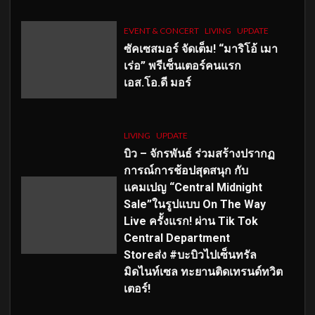
EVENT & CONCERT
LIVING
UPDATE
ซัคเซสมอร์ จัดเต็ม
!
“มาริโอ้ เมา
เร่อ” พรีเซ็นเตอร์คนแรก
เอส
.โอ.ดี มอร์
LIVING
UPDATE
บิว – จักรพันธ์ ร่วมสร้างปรากฏ
การณ์การช้อปสุดสนุก กับ
แคมเปญ “Central Midnight
Sale”ในรูปแบบ On The Way
Live ครั้งแรก! ผ่าน Tik Tok
Central Department
Storeส่ง #บะบิวไปเซ็นทรัล
มิดไนท์เซล ทะยานติดเทรนด์ทวิต
เตอร์!