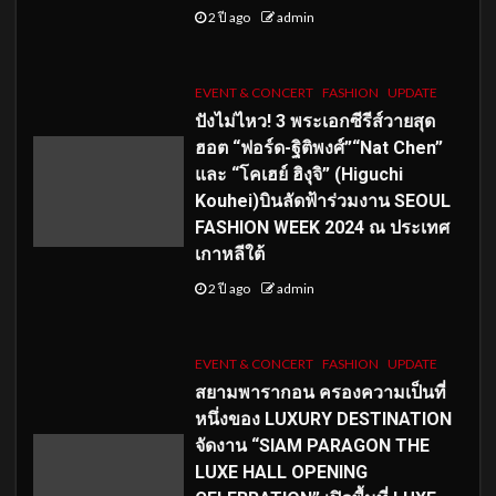
2 ปี ago
admin
EVENT & CONCERT
FASHION
UPDATE
ปังไม่ไหว! 3 พระเอกซีรีส์วายสุด
ฮอต “ฟอร์ด-ฐิติพงศ์”“Nat Chen”
และ “โคเฮย์ ฮิงุจิ” (Higuchi
Kouhei)บินลัดฟ้าร่วมงาน SEOUL
FASHION WEEK 2024 ณ ประเทศ
เกาหลีใต้
2 ปี ago
admin
EVENT & CONCERT
FASHION
UPDATE
สยามพารากอน ครองความเป็นที่
หนึ่งของ LUXURY DESTINATION
จัดงาน “SIAM PARAGON THE
LUXE HALL OPENING