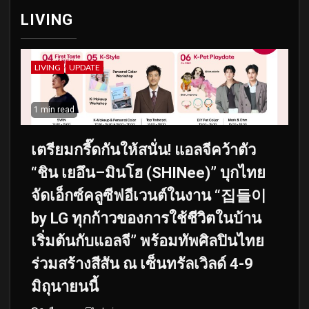
LIVING
LIVING
UPDATE
1 min read
เตรียมกรี๊ดกันให้สนั่น! แอลจีคว้าตัว
“ชิน เยอึน–มินโฮ (SHINee)” บุกไทย
จัดเอ็กซ์คลูซีฟอีเวนต์ในงาน “집들이
by LG ทุกก้าวของการใช้ชีวิตในบ้าน
เริ่มต้นกับแอลจี” พร้อมทัพศิลปินไทย
ร่วมสร้างสีสัน ณ เซ็นทรัลเวิลด์ 4-9
มิถุนายนนี้