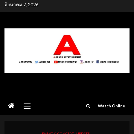
Skip
สิงหาคม 7, 2026
to
content
Primary
Watch Online
Menu
EVENT & CONCERT
UPDATE