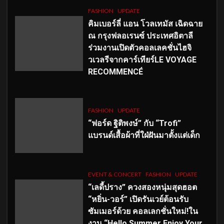
FASHION
UPDATE
คิมเบอร์ลี่ แอน โวลเทมัส เฉิดฉาย
ณ กรุงฟลอเรนซ์ ประเทศอิตาลี
ร่วมงานเปิดตัวคอลเลคชั่นไฮจิ
วเวลรีจากคาร์เทียร์LE VOYAGE
RECOMMENCÉ
FASHION
UPDATE
“ฟอร์ด ฐิติพงษ์” กับ “Trofi”
แบรนด์เสื้อผ้าที่ใฝ่ฝันมาตั้งแต่เด็ก
EVENT & CONCERT
FASHION
UPDATE
“เลดี้ปราง” ควงสองหนุ่มสุดฮอต
“หยิ่น-วอร์” เปิดรันเวย์ต้อนรับ
ซัมเมอร์ด้วย คอลเลกชั่นใหม่!ใน
งาน “Hello Summer Enjoy Your