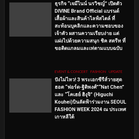
ธุรกิจ “เจมีไนน์ นรวิชญ์” เปิดตัว
DIVINE Brand Official แบรนด์
เสื้อผ้าและสินค้าไลฟ์สไตล์ ที่
สะท้อนบุคลิกและความชอบของ
เจ้าตัว ผสานความเรียบง่าย แต่
แฝงไปด้วยความสนุก ชิค สตรีท ที่
ขอติดแกลมและเท่ตามแบบฉบับ
EVENT & CONCERT
FASHION
UPDATE
ปังไม่ไหว! 3 พระเอกซีรีส์วายสุด
ฮอต “ฟอร์ด-ฐิติพงศ์”“Nat Chen”
และ “โคเฮย์ ฮิงุจิ” (Higuchi
Kouhei)บินลัดฟ้าร่วมงาน SEOUL
FASHION WEEK 2024 ณ ประเทศ
เกาหลีใต้