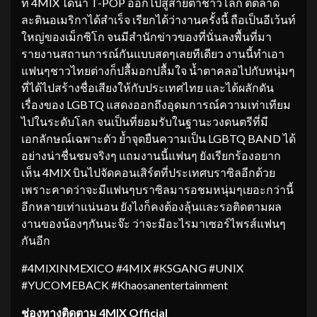
ที่ 4MIX ได้นำ T-POP ออกไปสู่สายตาชาวโลก ตีตลาด
ละตินอเมริกาได้สำเร็จ เรียกได้ว่างานครั้งนี้ ถือเป็นอีเว้นท์
ใหญ่ของเม็กซิโก จนมีสำนักข่าวของที่นั่นลงพื้นที่มา
รายงานสถานการณ์กันแบบสดๆเลยทีเดียว งานนี้ทำเอา
แฟนๆชาวไทยต่างก็ปลื้มอกปลื้มใจ น้ำตาคลอไปกับหนุ่มๆ
ที่ได้ไปสร้างชื่อเสียงให้กับประเทศไทย และได้ผลักดัน
เรื่องของ LGBTQ แสดงออกถึงอุดมการณ์ความเท่าเทียม
ไปในระดับโลก จนเป็นที่ยอมรับในฐานะวงดนตรีที่มี
เอกลักษณ์เฉพาะตัว ย้ำจุดยืนความเป็น LGBTQ BAND ได้
อย่างน่าชื่นชมจริงๆ แถมงานนี้แฟนๆ ยังเรียกร้องอยาก
เห็น 4MIX บินไปจัดคอนเสิร์ตที่ประเทศบราซิลอีกด้วย
เพราะคาดว่าจะมีแฟนๆบราซิลมารอชมหนุ่มๆเยอะกว่านี้
อีกหลายเท่าแน่นอน ยังไงก็คงต้องลุ้นและรอติดตามผล
งานของน้องๆกันนะจ๊ะ ว่าจะมีอะไรมาเซอร์ไพรส์แฟนๆ
กันอีก
#4MIXINMEXICO #4MIX #KSGANG #UNIX
#YUCOMEBACK #Khaosanentertainment
ช่องทางติดตาม
4MIX Official