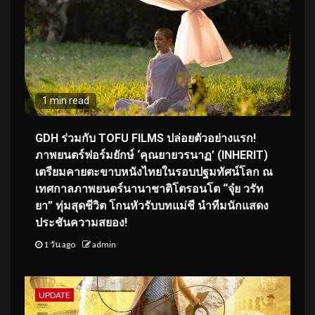
1 min read
GDH ร่วมกับ TOFU FILMS ปล่อยตัวอย่างแรก!
ภาพยนตร์ฟอร์มยักษ์ ‘คุณยายวรนาฏ’ (INHERIT)
เตรียมคายตะขาบหนังไทยในรอบปฐมทัศน์โลก ณ
เทศกาลภาพยนตร์นานาชาติโตรอนโต “จุ๋ย วรัท
ยา” ทุ่มสุดชีวิต โกนหัวรับบทแม่ชี นำทีมนักแสดง
ประชันความสยอง!
1 วัน ago
admin
UPDATE