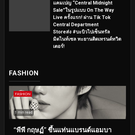
แคมเปญ “Central Midnight
Sale”ในรูปแบบ On The Way
Live ครั้งแรก! ผ่าน Tik Tok
Central Department
Storeส่ง #บะบิวไปเซ็นทรัล
มิดไนท์เซล ทะยานติดเทรนด์ทวิต
เตอร์!
FASHION
FASHION
1 min read
“พีพี กฤษฏ์” ขึ้นแท่นแบรนด์แอมบา