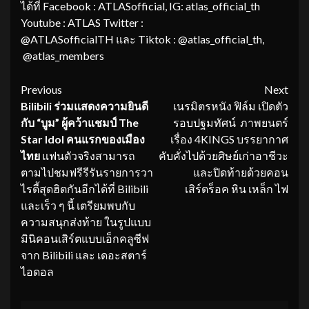
ได้ที่ Facebook : ATLASofficial, IG: atlas_official_th
Youtube : ATLAS Twitter :
@ATLASofficialTH และ Tiktok : @atlas_official_th,
@atlas_members
Continue
Previous
Next
Bilibili
ร่วมแสดงความยินดี
เนรมิตรหนัง ฟิล์ม เปิดตัว
Reading
กับ “บูม” ผู้คว้าแชมป์
The
รอบปฐมทัศน์ ภาพยนตร์
Star Idol
คนแรกของเมือง
เรื่อง 4KINGS บรรยากาศ
ไทย
แฟนตัวจริงสามารถ
คับคั่งไปด้วยศิษย์เก่าอาชีวะ
ตามไปชมฟรีรีรันรายการวา
และปิดท้ายด้วยคอน
ไรตี้สุดฮิตกันอีกได้ที่ Bilibili
เสิร์ตร็อค หิน เหล็ก ไฟ
และเร็ว ๆ นี้ เตรียมพบกับ
ความสนุกส่งท้าย ในรูปแบบ
มินิคอนเสิร์ตแบบเอ็กคลูซีฟ
จาก Bilibili และ เดอะสตาร์
ไอดอล