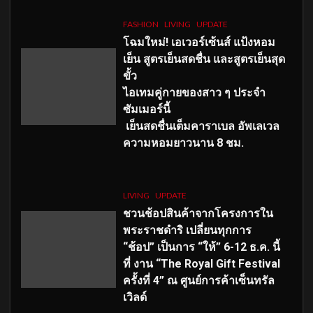
FASHION
LIVING
UPDATE
โฉมใหม่
! เอเวอร์เซ้นส์ แป้งหอม
เย็น สูตรเย็นสดชื่น และสูตรเย็นสุด
ขั้ว
ไอเทมคู่กายของสาว ๆ ประจำ
ซัมเมอร์นี้
เย็นสดชื่นเต็มคาราเบล อัพเลเวล
ความหอมยาวนาน
8
ชม.
LIVING
UPDATE
ชวนช้อปสินค้าจากโครงการใน
พระราชดำริ เปลี่ยนทุกการ
“ช้อป” เป็นการ “ให้” 6-12 ธ.ค. นี้
ที่ งาน “The Royal Gift Festival
ครั้งที่ 4” ณ ศูนย์การค้าเซ็นทรัล
เวิลด์