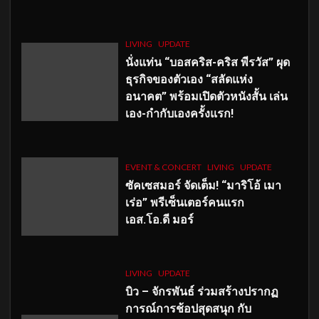
LIVING
UPDATE
นั่งแท่น “บอสคริส-คริส พีรวัส” ผุด
ธุรกิจของตัวเอง “สลัดแห่ง
อนาคต” พร้อมเปิดตัวหนังสั้น เล่น
เอง-กำกับเองครั้งแรก!
EVENT & CONCERT
LIVING
UPDATE
ซัคเซสมอร์ จัดเต็ม
!
“มาริโอ้ เมา
เร่อ” พรีเซ็นเตอร์คนแรก
เอส
.โอ.ดี มอร์
LIVING
UPDATE
บิว – จักรพันธ์ ร่วมสร้างปรากฏ
การณ์การช้อปสุดสนุก กับ