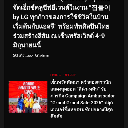
จัดเอ็กซ์คลูซีฟอีเวนต์ในงาน “집들이
by LG ทุกก้าวของการใช้ชีวิตในบ้าน
เริ่มต้นกับแอลจี” พร้อมทัพศิลปินไทย
ร่วมสร้างสีสัน ณ เซ็นทรัลเวิลด์ 4-9
มิถุนายนนี้
2 เดือน ago
admin
LIVING
UPDATE
เซ็นทรัลพัฒนา คว้าสองสาวนัก
แสดงสุดฮอต “ลีน่า-หมิว” รับ
ภารกิจ Campaign Ambassador
“Grand Grand Sale 2026” ปลุก
เอเนอร์จี้มหกรรมช้อปกลางปีสุด
คึกคัก