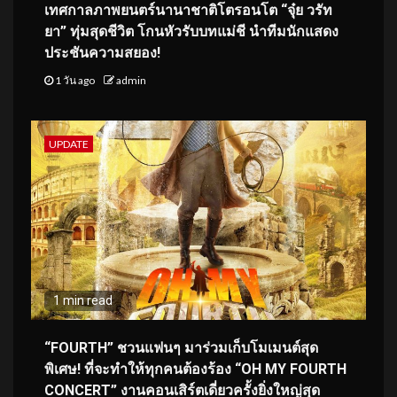
เทศกาลภาพยนตร์นานาชาติโตรอนโต “จุ๋ย วรัท
ยา” ทุ่มสุดชีวิต โกนหัวรับบทแม่ชี นำทีมนักแสดง
ประชันความสยอง!
1 วัน ago
admin
UPDATE
1 min read
“FOURTH” ชวนแฟนๆ มาร่วมเก็บโมเมนต์สุด
พิเศษ! ที่จะทำให้ทุกคนต้องร้อง “OH MY FOURTH
CONCERT” งานคอนเสิร์ตเดี่ยวครั้งยิ่งใหญ่สุด