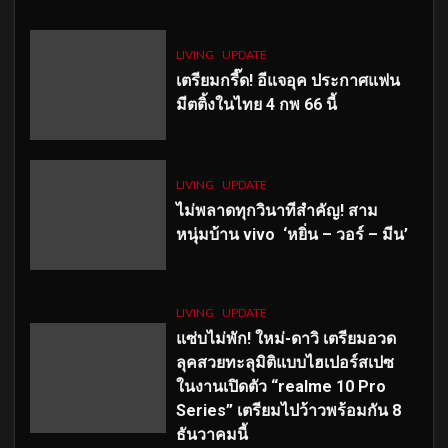
LIVING
UPDATE
เตรียมกรี๊ด! อีแจอุค ประกาศแฟน
มีตติ้งในไทย 4 กพ 66 นี้
LIVING
UPDATE
ไม่พลาดทุกวินาทีสำคัญ
! สาม
หนุ่มบ้าน vivo ‘หยิ่น – วอร์ – มีน’
LIVING
UPDATE
แซ่บไม่พัก! ใหม่-ดาวิ เตรียมอวด
ลุคสวยทะลุมิติแบบไฮเปอร์สเปซ
ในงานเปิดตัว “realme 10 Pro
Series” เตรียมไปว้าวพร้อมกัน 8
ธันวาคมนี้