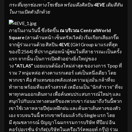
กระหึ่มทุก
ช่องทางโซเชี
ยล
พร้อมดึง
ศิลปิน
4EVE
เติมสีสัน
ในงานเปิดตัวอีกด้วย
ภายในงานวันนี้ ซึ่งจัดขึ้น
ณ บริเวณ
CentralWorld
Square
(ลานด้านหน้า เซ็นทรัลเวิลด์) เริ่มเรียกเสียงกรี๊ด
จากผู้ร่วมงานด้วย ศิลปิน
4EVE
(Girl Group มาแรงที่สุด
ของปี 2564) ที่ปรากฏต่อหน้าผู้ชมในที่สาธารณะเป็นครั้ง
แรก จากนั้น เป็นการเปิดตัวอย่างยิ่งใหญ่ของ
วง
“
ATLAS”
บอยแบนด์น้องใหม่ล่าสุด ของวงการ Tpop ที่
รวม 7 หนุ่มหล่อ ต่างคาแรกเตอร์ แต่เป็นหนึ่งเดียว โดย
พวกเขา คือ ตัวแทนของพลังแห่งความมุ่งมั่น กล้าที่จะ
ท้าทาย พร้อมที่จะสร้างสรรค์ เหมือนเป็น “นักสำรวจ” ที่จะ
พาทุกคนออกเดินทาง เพื่อค้นพบประสบการณ์ใหม่ๆ และ
สนุกไปกับแนวทางดนตรีของพวกเขา ก่อนมาถึงวันนี้พวก
เขาใช้เวลาหลายปีทุ่มเทฝึกฝน และค้นหาเส้นทางของตัว
เอง จวบจนวันนี้ พวกเขาพร้อมแล้วกับ Single แรก โดย
มี คุณชลากรณ์ ปัญญาโฉมกรรมการบริษัท ทีป๊อป อิน
คอร์ปอเรชั่น จำกัด(บริษัทในเครือเวิร์คพอยท์ กรุ๊ป) ร่วม