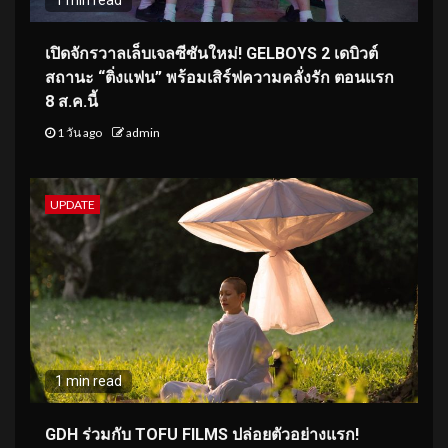
เปิดจักรวาลเล็บเจลซีซันใหม่! GELBOYS 2 เดบิวต์
สถานะ “ติ่งแฟน” พร้อมเสิร์ฟความคลั่งรัก ตอนแรก
8 ส.ค.นี้
1 วัน ago
admin
UPDATE
1 min read
GDH ร่วมกับ TOFU FILMS ปล่อยตัวอย่างแรก!