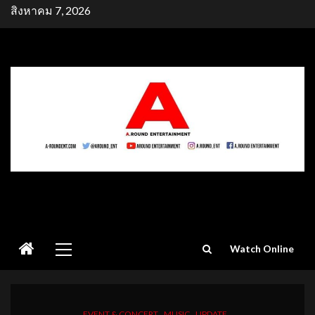
Skip
สิงหาคม 7, 2026
to
content
Primary
Watch Online
Menu
EVENT & CONCERT
MUSIC
UPDATE