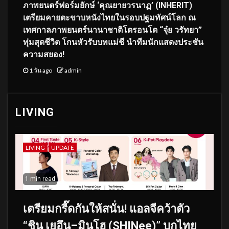
ภาพยนตร์ฟอร์มยักษ์ ‘คุณยายวรนาฏ’ (INHERIT)
เตรียมคายตะขาบหนังไทยในรอบปฐมทัศน์โลก ณ
เทศกาลภาพยนตร์นานาชาติโตรอนโต “จุ๋ย วรัทยา”
ทุ่มสุดชีวิต โกนหัวรับบทแม่ชี นำทีมนักแสดงประชัน
ความสยอง!
1 วัน ago
admin
LIVING
LIVING
UPDATE
1 min read
เตรียมกรี๊ดกันให้สนั่น! แอลจีคว้าตัว
“ชิน เยอึน–มินโฮ (SHINee)” บุกไทย