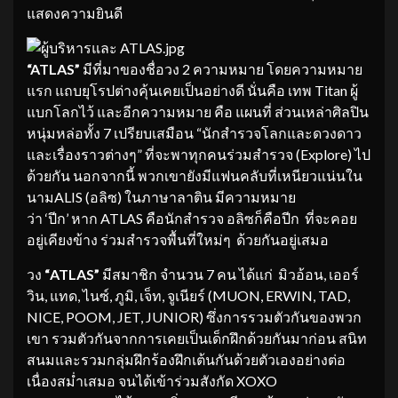
แสดงความยินดี
“
ATLAS”
มีที่มาของชื่อวง 2 ความหมาย โดยความหมาย
แรก แถบยุโรปต่างคุ้นเคยเป็นอย่างดี นั่นคือ เทพ Titan ผู้
แบกโลกไว้ และอีกความหมาย คือ แผนที่ ส่วนเหล่าศิลปิน
หนุ่มหล่อทั้ง 7 เปรียบเสมือน “นักสำรวจโลกและดวงดาว
และเรื่องราวต่างๆ” ที่จะพาทุกคนร่วมสำรวจ (Explore) ไป
ด้วยกัน นอกจากนี้ พวกเขายังมีแฟนคลับที่เหนียวแน่นใน
นามALIS (อลิซ) ในภาษาลาติน มีความหมาย
ว่า ‘ปีก’ หาก ATLAS คือนักสำรวจ อลิซก็คือปีก ที่จะคอย
อยู่เคียงข้าง ร่วมสำรวจพื้นที่ใหม่ๆ ด้วยกันอยู่เสมอ
วง
“
ATLAS”
มีสมาชิก จำนวน 7 คน ได้แก่ มิวอ้อน, เออร์
วิน, แทด, ไนซ์, ภูมิ, เจ็ท, จูเนียร์ (MUON, ERWIN, TAD,
NICE, POOM, JET, JUNIOR) ซึ่งการรวมตัวกันของพวก
เขา รวมตัวกันจากการเคยเป็นเด็กฝึกด้วยกันมาก่อน สนิท
สนมและรวมกลุ่มฝึกร้องฝึกเต้นกันด้วยตัวเองอย่างต่อ
เนื่องสม่ำเสมอ จนได้เข้าร่วมสังกัด XOXO