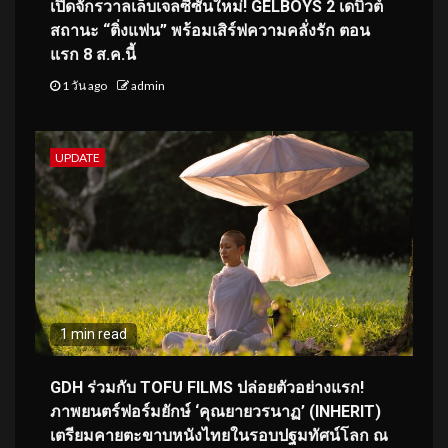
เปิดจักรวาลเล็บเจลซีซันใหม่! GELBOYS 2 เดบิวต์
สถานะ “ติ่งแฟน” พร้อมเสิร์ฟความคลั่งรัก ตอน
แรก 8 ส.ค.นี้
1 วัน ago
admin
UPDATE
1 min read
GDH ร่วมกับ TOFU FILMS ปล่อยตัวอย่างแรก!
ภาพยนตร์ฟอร์มยักษ์ ‘คุณยายวรนาฏ’ (INHERIT)
เตรียมคายตะขาบหนังไทยในรอบปฐมทัศน์โลก ณ