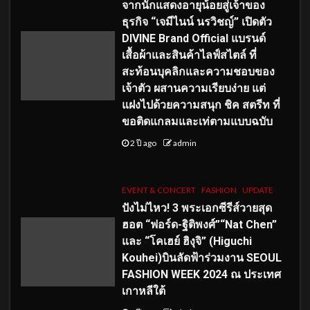
จากนักแสดงอายุน้อยสู่เจ้าของ
ธุรกิจ “เจมีไนน์ นรวิชญ์” เปิดตัว
DIVINE Brand Official แบรนด์
เสื้อผ้าและสินค้าไลฟ์สไตล์ ที่
สะท้อนบุคลิกและความชอบของ
เจ้าตัว ผสานความเรียบง่าย แต่
แฝงไปด้วยความสนุก ชิค สตรีท ที่
ขอติดแกลมและเท่ตามแบบฉบับ
2 ปี ago
admin
EVENT & CONCERT
FASHION
UPDATE
ปังไม่ไหว! 3 พระเอกซีรีส์วายสุด
ฮอต “ฟอร์ด-ฐิติพงศ์”“Nat Chen”
และ “โคเฮย์ ฮิงุจิ” (Higuchi
Kouhei)บินลัดฟ้าร่วมงาน SEOUL
FASHION WEEK 2024 ณ ประเทศ
เกาหลีใต้