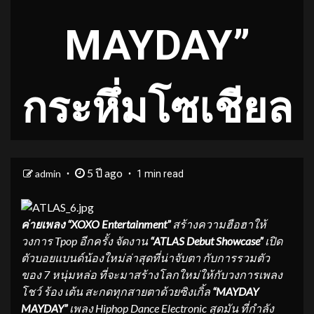
MAYDAY”
กระหึ่มโซเชียล
5 ปี ago
admin
1 min read
ค่ายเพลง “
XOXO Entertainment”
สร้างความฮือฮาให้
วงการ
Tpop อีกครั้ง จัดงาน
“
ATLAS Debut Showcase
”
เปิด
ตัวบอยแบนด์น้องใหม่ล่าสุ
ดที่น่าจับตา กับการรวมตัว
ของ
7 หนุ่มหล่อ ที่จะมาสร้างโลกใหม่ให้กั
บวงการเพลง
โชว์ ร้อง เต้น สะกดทุกสายตาด้วย
ซิงเกิ้ล
“
MAYDAY
MAYDAY”
เพลง
Hiphop Dance Electronic สุดมัน ที่กำลัง