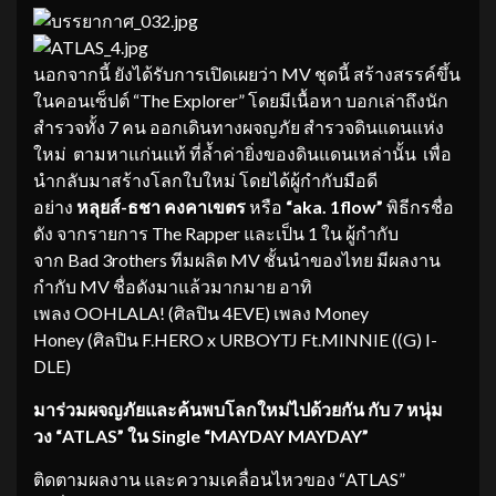
นอกจากนี้ ยังได้รับการเปิดเผยว่า MV ชุดนี้ สร้างสรรค์ขึ้น
ในคอนเซ็ปต์ “The Explorer” โดยมีเนื้อหา บอกเล่าถึงนัก
สำรวจทั้ง 7 คน ออกเดินทางผจญภัย สำรวจดินแดนแห่ง
ใหม่ ตามหาแก่นแท้ ที่ล้ำค่ายิ่งของดินแดนเหล่านั้น เพื่อ
นำกลับมาสร้างโลกใบใหม่ โดยได้ผู้กำกับมือดี
อย่าง
หลุยส์
-ธชา คงคาเขตร
หรือ
“
aka. 1flow”
พิธีกรชื่อ
ดัง จากรายการ The Rapper และเป็น 1 ใน ผู้กำกับ
จาก Bad 3rothers ทีมผลิต MV ชั้นนำของไทย มีผลงาน
กำกับ MV ชื่อดังมาแล้วมากมาย อาทิ
เพลง OOHLALA! (ศิลปิน 4EVE) เพลง Money
Honey (ศิลปิน F.HERO x URBOYTJ Ft.MINNIE ((G) I-
DLE)
มาร่วมผจญภัยและค้นพบโลกใหม่
ไปด้วยกัน กับ
7 หนุ่ม
วง “ATLAS” ใน Single “MAYDAY MAYDAY”
ติดตามผลงาน และความเคลื่อนไหวของ “ATLAS”