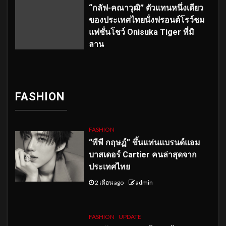
“กลัฟ-คณาวุฒิ” ตัวแทนหนึ่งเดียว
ของประเทศไทยนั่งฟรอนต์โรว์ชม
แฟชั่นโชว์ Onisuka Tiger ที่มิ
ลาน
FASHION
FASHION
“พีพี กฤษฏ์” ขึ้นแท่นแบรนด์แอม
บาสเดอร์ Cartier คนล่าสุดจาก
ประเทศไทย
2 เดือน ago
admin
FASHION
UPDATE