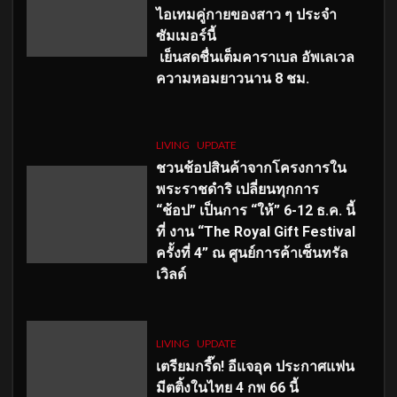
ไอเทมคู่กายของสาว ๆ ประจำ
ซัมเมอร์นี้
เย็นสดชื่นเต็มคาราเบล อัพเลเวล
ความหอมยาวนาน
8
ชม.
LIVING
UPDATE
ชวนช้อปสินค้าจากโครงการใน
พระราชดำริ เปลี่ยนทุกการ
“ช้อป” เป็นการ “ให้” 6-12 ธ.ค. นี้
ที่ งาน “The Royal Gift Festival
ครั้งที่ 4” ณ ศูนย์การค้าเซ็นทรัล
เวิลด์
LIVING
UPDATE
เตรียมกรี๊ด! อีแจอุค ประกาศแฟน
มีตติ้งในไทย 4 กพ 66 นี้