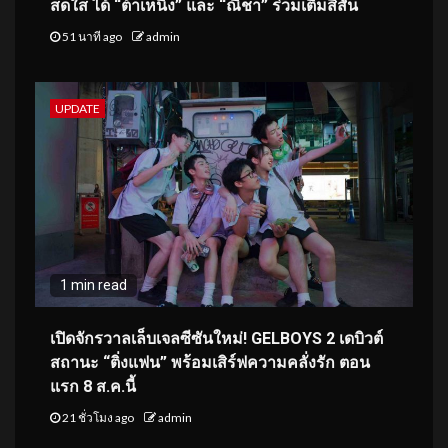
สดใส ได้ “ต้าเหนิง” และ “ณิชา” ร่วมเติมสีสัน
51 นาที ago
admin
UPDATE
1 min read
เปิดจักรวาลเล็บเจลซีซันใหม่! GELBOYS 2 เดบิวต์
สถานะ “ติ่งแฟน” พร้อมเสิร์ฟความคลั่งรัก ตอน
แรก 8 ส.ค.นี้
21 ชั่วโมง ago
admin