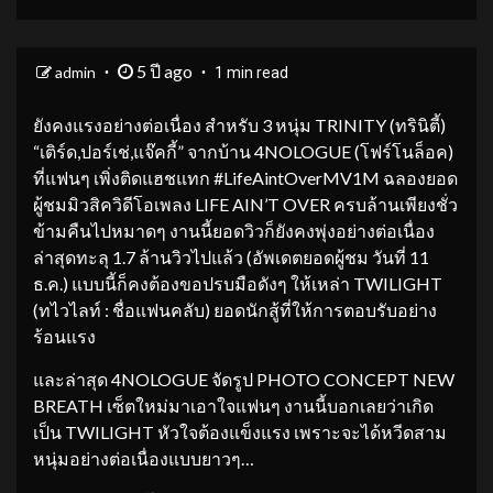
5 ปี ago
admin
1 min read
ยังคงแรงอย่างต่อเนื่อง สำหรับ 3 หนุ่ม TRINITY (ทรินิตี้)
“เติร์ด,ปอร์เช่,แจ๊คกี้” จากบ้าน 4NOLOGUE (โฟร์โนล็อค)
ที่แฟนๆ เพิ่งติดแฮชแทก #LifeAintOverMV1M ฉลองยอด
ผู้ชมมิวสิควิดีโอเพลง LIFE AIN’T OVER ครบล้านเพียงชั่ว
ข้ามคืนไปหมาดๆ งานนี้ยอดวิวก็ยังคงพุ่งอย่างต่อเนื่อง
ล่าสุดทะลุ 1.7 ล้านวิวไปแล้ว (อัพเดตยอดผู้ชม วันที่ 11
ธ.ค.) แบบนี้ก็คงต้องขอปรบมือดังๆ ให้เหล่า TWILIGHT
(ทไวไลท์ : ชื่อแฟนคลับ) ยอดนักสู้ที่ให้การตอบรับอย่าง
ร้อนแรง
และล่าสุด 4NOLOGUE จัดรูป PHOTO CONCEPT NEW
BREATH เซ็ตใหม่มาเอาใจแฟนๆ งานนี้บอกเลยว่าเกิด
เป็น TWILIGHT หัวใจต้องแข็งแรง เพราะจะได้หวีดสาม
หนุ่มอย่างต่อเนื่องแบบยาวๆ…