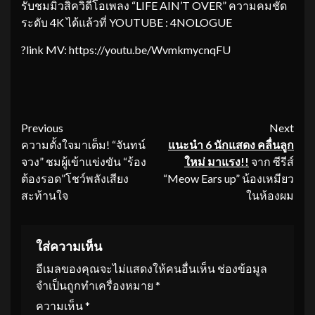
รับชมมิวสิควิดีโอเพลง “LIFE AIN’T OVER” ความคมชัด
ระดับ 4K ได้แล้วที่ YOUTUBE : 4NOLOGUE
?link MV: https://youtu.be/WvmkmycnqFU
Continue
Previous
Next
ความตั้งใจมาเต็ม! “จันทน์
แนะนำ
6
นักแสดง คลื่นลูก
Reading
จวง” ชมผู้เข้าแข่งขัน “ร้อง
ใหม่ มาแรง
!!
จาก ซีรีส์
ต้องรอด”โชว์พลังเสียง
“Meow Ears up” น้องเหมียว
สะท้านใจ
ในห้องผม
ใส่ความเห็น
อีเมลของคุณจะไม่แสดงให้คนอื่นเห็น
ช่องข้อมูล
จำเป็นถูกทำเครื่องหมาย
*
ความเห็น
*