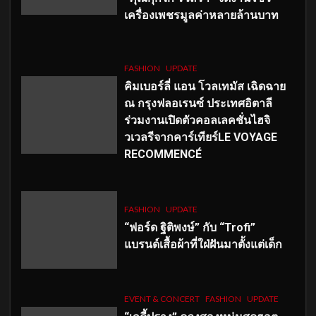
เครื่องเพชรมูลค่าหลายล้านบาท
FASHION
UPDATE
คิมเบอร์ลี่ แอน โวลเทมัส เฉิดฉาย
ณ กรุงฟลอเรนซ์ ประเทศอิตาลี
ร่วมงานเปิดตัวคอลเลคชั่นไฮจิ
วเวลรีจากคาร์เทียร์LE VOYAGE
RECOMMENCÉ
FASHION
UPDATE
“ฟอร์ด ฐิติพงษ์” กับ “Trofi”
แบรนด์เสื้อผ้าที่ใฝ่ฝันมาตั้งแต่เด็ก
EVENT & CONCERT
FASHION
UPDATE