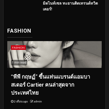
มิดไนท์เซล ทะยานติดเทรนด์ทวิต
เตอร์!
FASHION
FASHION
1 min read
“พีพี กฤษฏ์” ขึ้นแท่นแบรนด์แอมบา
สเดอร์ Cartier คนล่าสุดจาก
ประเทศไทย
2 เดือน ago
admin