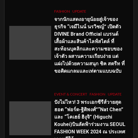
FASHION
UPDATE
จากนักแสดงอายุน้อยสู่เจ้าของ
ธุรกิจ “เจมีไนน์ นรวิชญ์” เปิดตัว
DIVINE Brand Official แบรนด์
เสื้อผ้าและสินค้าไลฟ์สไตล์ ที่
สะท้อนบุคลิกและความชอบของ
เจ้าตัว ผสานความเรียบง่าย แต่
แฝงไปด้วยความสนุก ชิค สตรีท ที่
ขอติดแกลมและเท่ตามแบบฉบับ
EVENT & CONCERT
FASHION
UPDATE
ปังไม่ไหว! 3 พระเอกซีรีส์วายสุด
ฮอต “ฟอร์ด-ฐิติพงศ์”“Nat Chen”
และ “โคเฮย์ ฮิงุจิ” (Higuchi
Kouhei)บินลัดฟ้าร่วมงาน SEOUL
FASHION WEEK 2024 ณ ประเทศ