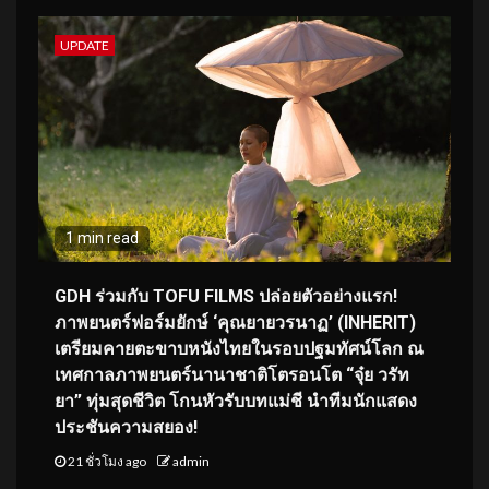
UPDATE
1 min read
GDH ร่วมกับ TOFU FILMS ปล่อยตัวอย่างแรก!
ภาพยนตร์ฟอร์มยักษ์ ‘คุณยายวรนาฏ’ (INHERIT)
เตรียมคายตะขาบหนังไทยในรอบปฐมทัศน์โลก ณ
เทศกาลภาพยนตร์นานาชาติโตรอนโต “จุ๋ย วรัท
ยา” ทุ่มสุดชีวิต โกนหัวรับบทแม่ชี นำทีมนักแสดง
ประชันความสยอง!
21 ชั่วโมง ago
admin