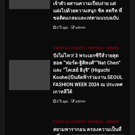
เจ้าตัว ผสานความเรียบง่าย แต่
แฝงไปด้วยความสนุก ชิค สตรีท ที่
ขอติดแกลมและเท่ตามแบบฉบับ
2 ปี ago
admin
EVENT & CONCERT
FASHION
UPDATE
ปังไม่ไหว! 3 พระเอกซีรีส์วายสุด
ฮอต “ฟอร์ด-ฐิติพงศ์”“Nat Chen”
และ “โคเฮย์ ฮิงุจิ” (Higuchi
Kouhei)บินลัดฟ้าร่วมงาน SEOUL
FASHION WEEK 2024 ณ ประเทศ
เกาหลีใต้
2 ปี ago
admin
EVENT & CONCERT
FASHION
UPDATE
สยามพารากอน ครองความเป็นที่