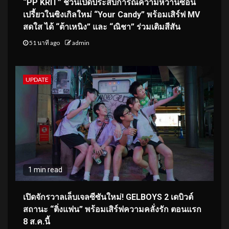
“PP KRIT” ชวนเปิดประสบการณ์ความหวานซ่อน
เปรี้ยวในซิงเกิลใหม่ “Your Candy” พร้อมเสิร์ฟ MV
สดใส ได้ “ต้าเหนิง” และ “ณิชา” ร่วมเติมสีสัน
51 นาที ago
admin
UPDATE
1 min read
เปิดจักรวาลเล็บเจลซีซันใหม่! GELBOYS 2 เดบิวต์
สถานะ “ติ่งแฟน” พร้อมเสิร์ฟความคลั่งรัก ตอนแรก
8 ส.ค.นี้