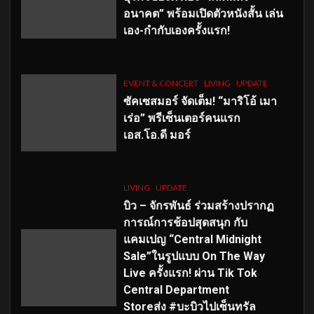
อนาคต” พร้อมเปิดตัวหนังสั้น เล่น
เอง-กำกับเองครั้งแรก!
EVENT & CONCERT
LIVING
UPDATE
ซัคเซสมอร์ จัดเต็ม
!
“มาริโอ้ เมา
เร่อ” พรีเซ็นเตอร์คนแรก
เอส
.โอ.ดี มอร์
LIVING
UPDATE
บิว – จักรพันธ์ ร่วมสร้างปรากฏ
การณ์การช้อปสุดสนุก กับ
แคมเปญ “Central Midnight
Sale”ในรูปแบบ On The Way
Live ครั้งแรก! ผ่าน Tik Tok
Central Department
Storeส่ง #บะบิวไปเซ็นทรัล