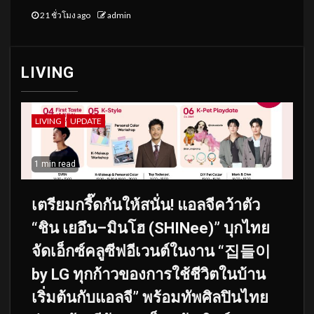
21 ชั่วโมง ago
admin
LIVING
LIVING
UPDATE
1 min read
เตรียมกรี๊ดกันให้สนั่น! แอลจีคว้าตัว
“ชิน เยอึน–มินโฮ (SHINee)” บุกไทย
จัดเอ็กซ์คลูซีฟอีเวนต์ในงาน “집들이
by LG ทุกก้าวของการใช้ชีวิตในบ้าน
เริ่มต้นกับแอลจี” พร้อมทัพศิลปินไทย