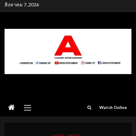
Skip
สิงหาคม 7, 2026
to
content
Primary
Watch Online
Menu
MUSIC
UPDATE