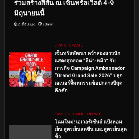
ร่วมสร้างสีสัน ณ เซ็นทรัลเวิลด์ 4-9
มิถุนายนนี้
2 เดือน ago
admin
LIVING
UPDATE
เซ็นทรัลพัฒนา คว้าสองสาวนัก
แสดงสุดฮอต “ลีน่า-หมิว” รับ
ภารกิจ Campaign Ambassador
“Grand Grand Sale 2026” ปลุก
เอเนอร์จี้มหกรรมช้อปกลางปีสุด
คึกคัก
FASHION
LIVING
UPDATE
โฉมใหม่
! เอเวอร์เซ้นส์ แป้งหอม
เย็น สูตรเย็นสดชื่น และสูตรเย็นสุด
ขั้ว