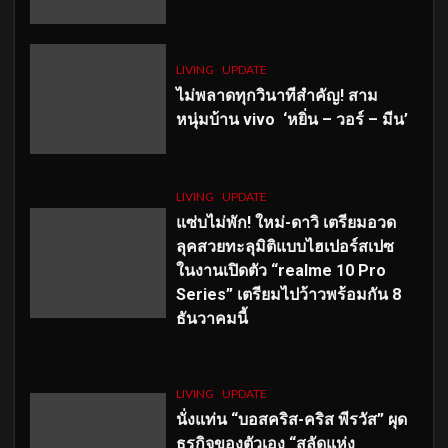
LIVING
UPDATE
ไม่พลาดทุกวินาทีสำคัญ
! สาม
หนุ่มบ้าน vivo ‘หยิ่น – วอร์ – มีน’
LIVING
UPDATE
แซ่บไม่พัก! ใหม่-ดาวิ เตรียมอวด
ลุคสวยทะลุมิติแบบไฮเปอร์สเปซ
ในงานเปิดตัว “realme 10 Pro
Series” เตรียมไปว้าวพร้อมกัน 8
ธันวาคมนี้
LIVING
UPDATE
นั่งแท่น “บอสคริส-คริส พีรวัส” ผุด
ธุรกิจของตัวเอง “สลัดแห่ง