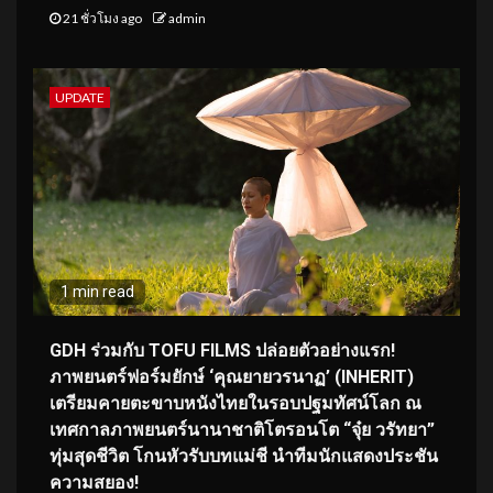
21 ชั่วโมง ago
admin
UPDATE
1 min read
GDH ร่วมกับ TOFU FILMS ปล่อยตัวอย่างแรก!
ภาพยนตร์ฟอร์มยักษ์ ‘คุณยายวรนาฏ’ (INHERIT)
เตรียมคายตะขาบหนังไทยในรอบปฐมทัศน์โลก ณ
เทศกาลภาพยนตร์นานาชาติโตรอนโต “จุ๋ย วรัทยา”
ทุ่มสุดชีวิต โกนหัวรับบทแม่ชี นำทีมนักแสดงประชัน
ความสยอง!