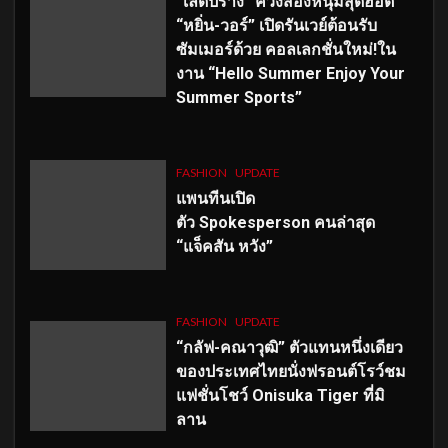
“เลดี้ปราง” ควงสองหนุ่มสุดฮอต
“หยิ่น-วอร์” เปิดรันเวย์ต้อนรับ
ซัมเมอร์ด้วย คอลเลกชั่นใหม่!ใน
งาน “Hello Summer Enjoy Your
Summer Sports”
FASHION
UPDATE
แพนทีนเปิด
ตัว
Spokesperson คนล่าสุด
“แจ็คสัน หวัง”
FASHION
UPDATE
“กลัฟ-คณาวุฒิ” ตัวแทนหนึ่งเดียว
ของประเทศไทยนั่งฟรอนต์โรว์ชม
แฟชั่นโชว์ Onisuka Tiger ที่มิ
ลาน