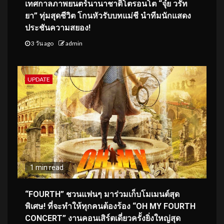
เทศกาลภาพยนตร์นานาชาติโตรอนโต “จุ๋ย วรัท
ยา” ทุ่มสุดชีวิต โกนหัวรับบทแม่ชี นำทีมนักแสดง
ประชันความสยอง!
3 วัน ago
admin
UPDATE
1 min read
“FOURTH” ชวนแฟนๆ มาร่วมเก็บโมเมนต์สุด
พิเศษ! ที่จะทำให้ทุกคนต้องร้อง “OH MY FOURTH
CONCERT” งานคอนเสิร์ตเดี่ยวครั้งยิ่งใหญ่สุด