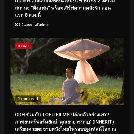
เปิดจักรวาลเล็บเจลซีซันใหม่! GELBOYS 2 เดบิวต์
สถานะ “ติ่งแฟน” พร้อมเสิร์ฟความคลั่งรัก ตอน
แรก 8 ส.ค.นี้
3 วัน ago
admin
UPDATE
1 min read
GDH ร่วมกับ TOFU FILMS ปล่อยตัวอย่างแรก!
ภาพยนตร์ฟอร์มยักษ์ ‘คุณยายวรนาฏ’ (INHERIT)
เตรียมคายตะขาบหนังไทยในรอบปฐมทัศน์โลก ณ