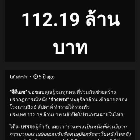
112.19 ล้าน
บาท
5 ปี ago
admin
“
จีดี
เอช”
ขอขอบคุณผู้ชมทุกคน ที่ร่วมกันช่วยสร้าง
ปรากฏการณ์หนัง
“ร่างทรง”
ทะลุร้อยล้าน เข้าฉายครอง
โรงนานถึง 6 สัปดาห์ ทำรายได้รวมทั่ว
ประเทศ 112.19 ล้านบาท หลังปิดโปรแกรมฉายในไทย
โต้ง
–
บรรจง
ผู้กำกับ เผยว่า
“
ร่างทรง เป็นหนังที่ผ่านวิบาก
กรรมาเยอะ แต่ผลตอบรับคือคนดูยังศรัทธาในหนังไทย ยัง