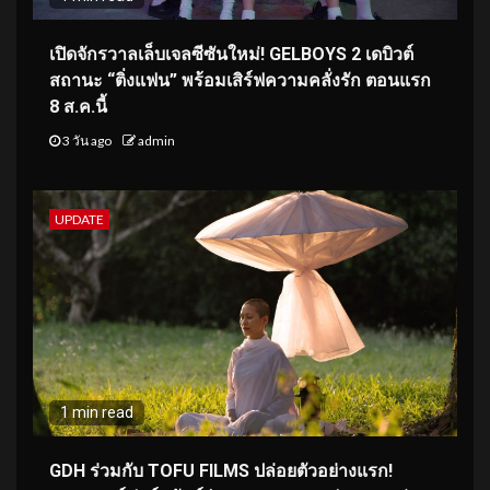
เปิดจักรวาลเล็บเจลซีซันใหม่! GELBOYS 2 เดบิวต์
สถานะ “ติ่งแฟน” พร้อมเสิร์ฟความคลั่งรัก ตอนแรก
8 ส.ค.นี้
3 วัน ago
admin
UPDATE
1 min read
GDH ร่วมกับ TOFU FILMS ปล่อยตัวอย่างแรก!