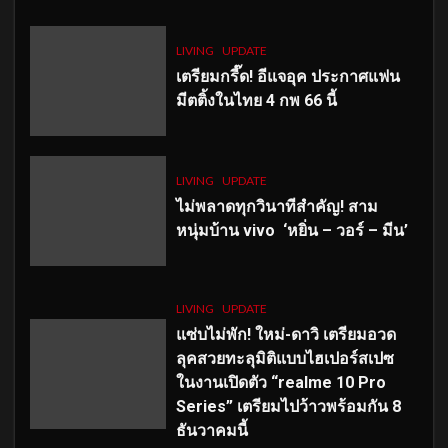
LIVING
UPDATE
เตรียมกรี๊ด! อีแจอุค ประกาศแฟน
มีตติ้งในไทย 4 กพ 66 นี้
LIVING
UPDATE
ไม่พลาดทุกวินาทีสำคัญ
! สาม
หนุ่มบ้าน vivo ‘หยิ่น – วอร์ – มีน’
LIVING
UPDATE
แซ่บไม่พัก! ใหม่-ดาวิ เตรียมอวด
ลุคสวยทะลุมิติแบบไฮเปอร์สเปซ
ในงานเปิดตัว “realme 10 Pro
Series” เตรียมไปว้าวพร้อมกัน 8
ธันวาคมนี้