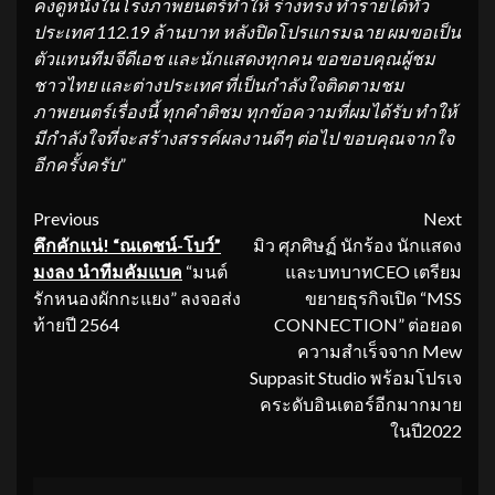
คงดูหนังในโรงภาพยนตร์ทำให้ ร่างทรง ทำรายได้ทั่ว
ประเทศ
112.19
ล้านบาท
หลังปิดโปรแกรมฉาย
ผมขอเป็น
ตัวแทนทีมจีดีเอช และนักแสดงทุกคน ขอขอบคุณผู้ชม
ชาวไทย และต่างประเทศ ที่เป็นกำลังใจติดตามชม
ภาพยนตร์เรื่องนี้
ทุกคำติชม ทุกข้อความที่ผมได้รับ ทำให้
มีกำลังใจที่จะสร้างสรรค์ผลงานดีๆ ต่อไป ขอบคุณจากใจ
อีกครั้งครับ”
Continue
Previous
Next
คึกคักแน่
!
“ณเดชน์-โบว์”
มิว ศุภศิษฏ์ นักร้อง นักแสดง
Reading
มงลง นำทีมคัมแบค
“มนต์
และบทบาทCEO เตรียม
รักหนองผักกะแยง” ลงจอส่ง
ขยายธุรกิจเปิด “MSS
ท้ายปี 2564
CONNECTION” ต่อยอด
ความสำเร็จจาก Mew
Suppasit Studio พร้อมโปรเจ
คระดับอินเตอร์อีกมากมาย
ในปี2022