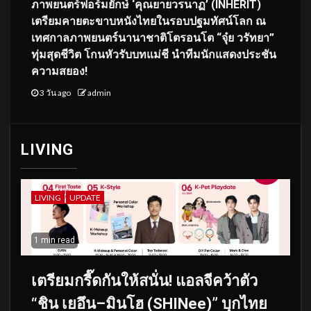
ภาพยนตร์ฟอร์มยักษ์ ‘คุณยายวรนาฏ’ (INHERIT)
เตรียมคายตะขาบหนังไทยในรอบปฐมทัศน์โลก ณ
เทศกาลภาพยนตร์นานาชาติโตรอนโต “จุ๋ย วรัทยา”
ทุ่มสุดชีวิต โกนหัวรับบทแม่ชี นำทีมนักแสดงประชัน
ความสยอง!
3 วัน ago
admin
LIVING
LIVING
UPDATE
1 min read
เตรียมกรี๊ดกันให้สนั่น! แอลจีคว้าตัว
“ชิน เยอึน–มินโฮ (SHINee)” บุกไทย