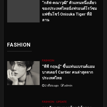
“กลัฟ-คณาวุฒิ” ตัวแทนหนึ่งเดียว
ของประเทศไทยนั่งฟรอนต์โรว์ชม
แฟชั่นโชว์ Onisuka Tiger ที่มิ
ลาน
FASHION
FASHION
“พีพี กฤษฏ์” ขึ้นแท่นแบรนด์แอม
บาสเดอร์ Cartier คนล่าสุดจาก
ประเทศไทย
2 เดือน ago
admin
FASHION
UPDATE