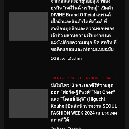
จากนักแสดงอายุน้อยสู่เจ้าของ
ธุรกิจ “เจมีไนน์ นรวิชญ์” เปิดตัว
DIVINE Brand Official แบรนด์
เสื้อผ้าและสินค้าไลฟ์สไตล์ ที่
สะท้อนบุคลิกและความชอบของ
เจ้าตัว ผสานความเรียบง่าย แต่
แฝงไปด้วยความสนุก ชิค สตรีท ที่
ขอติดแกลมและเท่ตามแบบฉบับ
2 ปี ago
admin
EVENT & CONCERT
FASHION
UPDATE
ปังไม่ไหว! 3 พระเอกซีรีส์วายสุด
ฮอต “ฟอร์ด-ฐิติพงศ์”“Nat Chen”
และ “โคเฮย์ ฮิงุจิ” (Higuchi
Kouhei)บินลัดฟ้าร่วมงาน SEOUL
FASHION WEEK 2024 ณ ประเทศ
เกาหลีใต้
2 ปี ago
admin