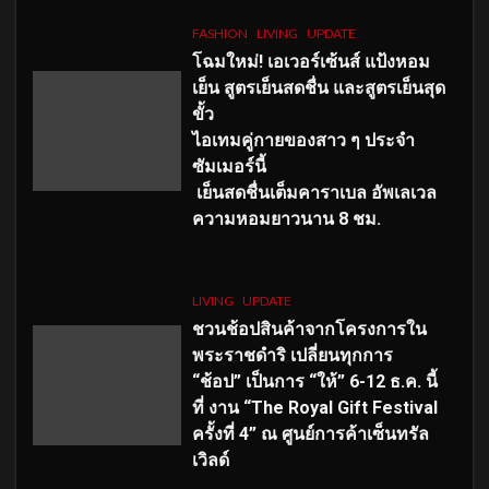
FASHION
LIVING
UPDATE
โฉมใหม่
! เอเวอร์เซ้นส์ แป้งหอม
เย็น สูตรเย็นสดชื่น และสูตรเย็นสุด
ขั้ว
ไอเทมคู่กายของสาว ๆ ประจำ
ซัมเมอร์นี้
เย็นสดชื่นเต็มคาราเบล อัพเลเวล
ความหอมยาวนาน
8
ชม.
LIVING
UPDATE
ชวนช้อปสินค้าจากโครงการใน
พระราชดำริ เปลี่ยนทุกการ
“ช้อป” เป็นการ “ให้” 6-12 ธ.ค. นี้
ที่ งาน “The Royal Gift Festival
ครั้งที่ 4” ณ ศูนย์การค้าเซ็นทรัล
เวิลด์