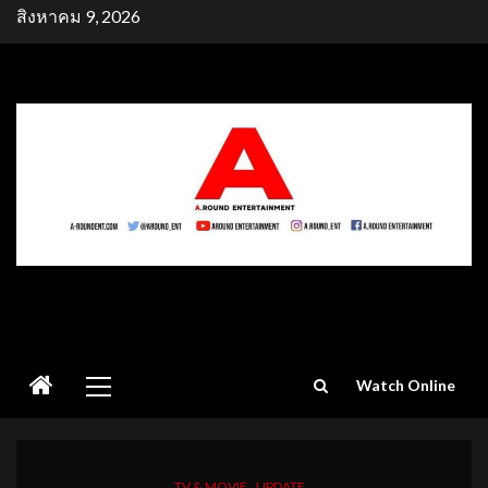
Skip
สิงหาคม 9, 2026
to
content
Primary
Watch Online
Menu
TV & MOVIE
UPDATE