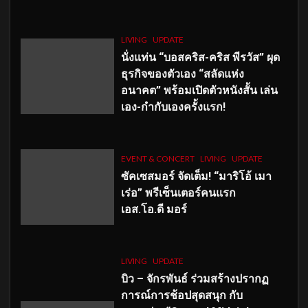
LIVING
UPDATE
นั่งแท่น “บอสคริส-คริส พีรวัส” ผุด
ธุรกิจของตัวเอง “สลัดแห่ง
อนาคต” พร้อมเปิดตัวหนังสั้น เล่น
เอง-กำกับเองครั้งแรก!
EVENT & CONCERT
LIVING
UPDATE
ซัคเซสมอร์ จัดเต็ม
!
“มาริโอ้ เมา
เร่อ” พรีเซ็นเตอร์คนแรก
เอส
.โอ.ดี มอร์
LIVING
UPDATE
บิว – จักรพันธ์ ร่วมสร้างปรากฏ
การณ์การช้อปสุดสนุก กับ