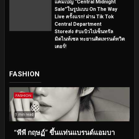
แคมเปญ “Central Midnight
Sale”ในรูปแบบ On The Way
Live ครั้งแรก! ผ่าน Tik Tok
Central Department
Storeส่ง #บะบิวไปเซ็นทรัล
มิดไนท์เซล ทะยานติดเทรนด์ทวิต
เตอร์!
FASHION
FASHION
1 min read
“พีพี กฤษฏ์” ขึ้นแท่นแบรนด์แอมบา