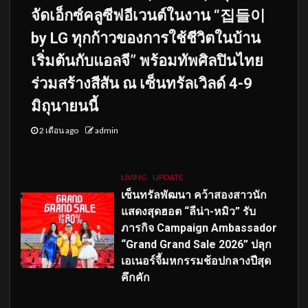
จัดเอ็กซ์คลูซีฟอีเวนต์ในงาน “집들이
by LG ทุกก้าวของการใช้ชีวิตในบ้าน
เริ่มต้นกับแอลจี” พร้อมทัพศิลปินไทย
ร่วมสร้างสีสัน ณ เซ็นทรัลเวิลด์ 4-9
มิถุนายนนี้
2 เดือน ago
admin
LIVING
UPDATE
เซ็นทรัลพัฒนา คว้าสองสาวนัก
แสดงสุดฮอต “ลีน่า-หมิว” รับ
ภารกิจ Campaign Ambassador
“Grand Grand Sale 2026” ปลุก
เอเนอร์จี้มหกรรมช้อปกลางปีสุด
คึกคัก