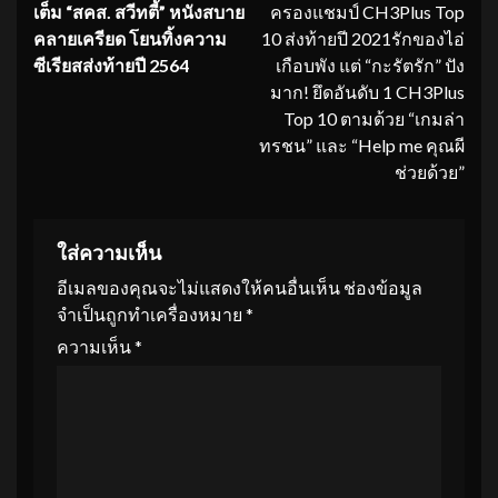
เต็ม
“
สคส. สวีทตี้
”
หนังสบาย
ครองแชมป์ CH3Plus Top
คลายเครียด โยนทิ้งความ
10 ส่งท้ายปี 2021รักของไอ่
ซีเรียสส่งท้ายปี 2564
เกือบพัง แต่ “กะรัตรัก” ปัง
มาก! ยึดอันดับ 1 CH3Plus
Top 10 ตามด้วย “เกมล่า
ทรชน” และ “Help me คุณผี
ช่วยด้วย”
ใส่ความเห็น
อีเมลของคุณจะไม่แสดงให้คนอื่นเห็น
ช่องข้อมูล
จำเป็นถูกทำเครื่องหมาย
*
ความเห็น
*