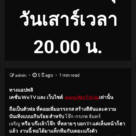
วันเสาร์เวลา
20.00 น.
5 ปี ago
admin
1 min read
ทางแอปพลิ
เคชั่น
WeTV
และ
เว็บไซต์
www.WeTV.vip
เท่านั้น
ถือเป็นตัวพ่อ ที่
คอยเพิ่มอรรถรส
สร้างสีสันและความ
บันเทิง
แบบเกินร้อย
สำหรับ
โจ๊ก-กรภพ จันทร์
เจริญ
หรือ
บร๊ะเจ้าโจ๊ก
ที่หลาย ๆ
บอกว่า
แค่เห็นหน้าก็ฮา
แล้ว
งานนี้
พอได้มาแท็กทีมกับเดอะแก๊ง
ตัว