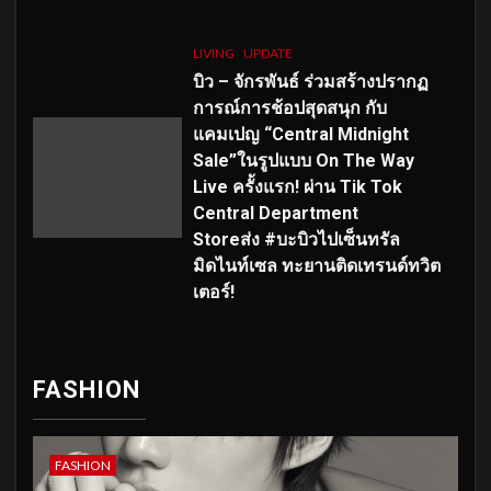
LIVING
UPDATE
บิว – จักรพันธ์ ร่วมสร้างปรากฏ
การณ์การช้อปสุดสนุก กับ
แคมเปญ “Central Midnight
Sale”ในรูปแบบ On The Way
Live ครั้งแรก! ผ่าน Tik Tok
Central Department
Storeส่ง #บะบิวไปเซ็นทรัล
มิดไนท์เซล ทะยานติดเทรนด์ทวิต
เตอร์!
FASHION
FASHION