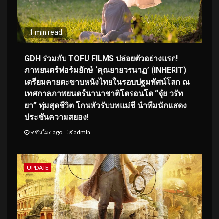
1 min read
GDH ร่วมกับ TOFU FILMS ปล่อยตัวอย่างแรก!
ภาพยนตร์ฟอร์มยักษ์ ‘คุณยายวรนาฏ’ (INHERIT)
เตรียมคายตะขาบหนังไทยในรอบปฐมทัศน์โลก ณ
เทศกาลภาพยนตร์นานาชาติโตรอนโต “จุ๋ย วรัท
ยา” ทุ่มสุดชีวิต โกนหัวรับบทแม่ชี นำทีมนักแสดง
ประชันความสยอง!
9 ชั่วโมง ago
admin
UPDATE