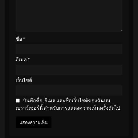
ชื่อ
*
อีเมล
*
เว็บไซต์
บันทึกชื่อ, อีเมล และชื่อเว็บไซต์ของฉันบน
เบราว์เซอร์นี้ สำหรับการแสดงความเห็นครั้งถัดไป