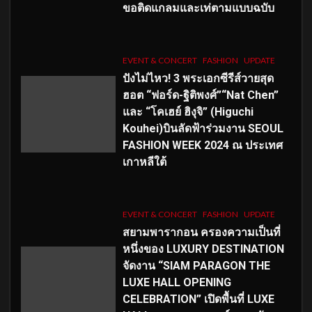
ขอติดแกลมและเท่ตามแบบฉบับ
EVENT & CONCERT
FASHION
UPDATE
ปังไม่ไหว! 3 พระเอกซีรีส์วายสุด
ฮอต “ฟอร์ด-ฐิติพงศ์”“Nat Chen”
และ “โคเฮย์ ฮิงุจิ” (Higuchi
Kouhei)บินลัดฟ้าร่วมงาน SEOUL
FASHION WEEK 2024 ณ ประเทศ
เกาหลีใต้
EVENT & CONCERT
FASHION
UPDATE
สยามพารากอน ครองความเป็นที่
หนึ่งของ LUXURY DESTINATION
จัดงาน “SIAM PARAGON THE
LUXE HALL OPENING
CELEBRATION” เปิดพื้นที่ LUXE