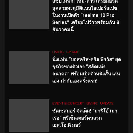
แซ่บไม่พัก! ใหม่-ดาวิ เตรียมอวด
ลุคสวยทะลุมิติแบบไฮเปอร์สเปซ
ในงานเปิดตัว “realme 10 Pro
Series” เตรียมไปว้าวพร้อมกัน 8
ธันวาคมนี้
LIVING
UPDATE
นั่งแท่น “บอสคริส-คริส พีรวัส” ผุด
ธุรกิจของตัวเอง “สลัดแห่ง
อนาคต” พร้อมเปิดตัวหนังสั้น เล่น
เอง-กำกับเองครั้งแรก!
EVENT & CONCERT
LIVING
UPDATE
ซัคเซสมอร์ จัดเต็ม
!
“มาริโอ้ เมา
เร่อ” พรีเซ็นเตอร์คนแรก
เอส
.โอ.ดี มอร์