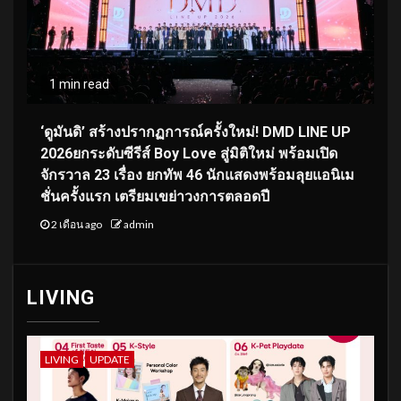
1 min read
‘ดูมันดิ’ สร้างปรากฏการณ์ครั้งใหม่! DMD LINE UP
2026ยกระดับซีรีส์ Boy Love สู่มิติใหม่ พร้อมเปิด
จักรวาล 23 เรื่อง ยกทัพ 46 นักแสดงพร้อมลุยแอนิเม
ชั่นครั้งแรก เตรียมเขย่าวงการตลอดปี
2 เดือน ago
admin
LIVING
LIVING
UPDATE