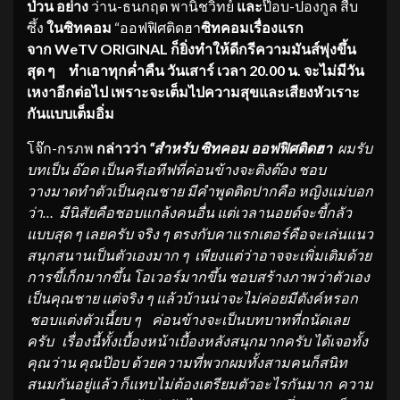
ป่วน
อย่าง
ว่าน-ธนกฤต พานิชวิทย์
และ
ป๊อบ-ปองกูล สืบ
ซึ้ง
ในซิทคอม
“ออฟฟิศติดฮา
ซิทคอมเรื่องแรก
จาก
WeTV
ORIGINAL
ก็ยิ่งทำให้ดีกรีความ
มันส์
พุ่งขึ้น
สุด ๆ
ทำเอา
ทุก
ค่ำ
คืน วันเสาร์ เวลา
20.00
น.
จะ
ไม่มีวัน
เหงา
อีกต่อไป
เพราะจะ
เต็มไป
ความสุขและเสียงหัวเราะ
กัน
แบบ
เต็มอิ่ม
โจ๊ก-กรภพ
กล่าวว่า
“สำหรับ ซิทคอม ออฟฟิศติดฮา
ผมรับ
บทเป็น
อ๊อด
เป็นครีเอทีฟ
ที่ค่อนข้างจะ
ติงต๊อง
ชอบ
วางมาดทำตัวเป็นคุณชาย
มีคำพูดติดปากคือ
หญิงแม่บอก
ว่า
…
มีนิสัยคือ
ชอบแกล้งคนอื่น
แต่เวลานอยด์จะขี้กลัว
แบบ
สุด
ๆ
เลยครับ
จริง ๆ ตรง
กับ
คาแรกเตอร์
คือ
จะเล่นแนว
สนุกสนานเป็นตัวเอง
มาก ๆ
เพียงแต่ว่าอาจจะเพิ่มเติมด้วย
การขี้เก็กมากขึ้น โอเวอร์มากขึ้น ชอบสร้างภาพว่าตัวเอง
เป็นคุณชาย แต่จริง
ๆ แล้วบ้านน่าจะไม่ค่อยมีตังค์หรอก
ชอบแต่งตัวเนี
ยบ
ๆ
ค่อนข้างจะเป็นบทบาทที่ถนัดเลย
ครับ
เรื่องนี้ทั้งเบื้องหน้าเบื้องหลังสนุกมากครับ ได้เจอทั้ง
คุณว่าน คุณป๊อบ
ด้วยความที่พวกผมทั้งสามคนก็สนิท
สนมกันอยู่แล้ว ก็แทบไม่ต้องเตรียมตัวอะไรกันมาก ความ