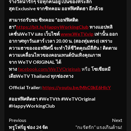
รางวัลน่ารักๆ รอทุกคนอยู่ เป็นของที่ระลึก
สุด
Exclusive
จากซิทคอม ออฟฟิศติด
ฮา
อีกด้วย
สามารถรับชม
ซิทคอม “ออฟฟิศติด
ฮา”
https://bit.ly/HappyWorkingClub
ทาง
แอปพลิ
เคชั่น
WeTV
และ
เว็บไซต์
www.WeTV.vip
เท่านั้น
ออก
อากาศทุกวันเสาร์ เวลา
20.00
น. (สองทุ่มตรง
)
เพราะ
ความฮา
ของออฟฟิศ
นี้ จะทำให้ชีวิตคุณมีสีสัน ! ติดตาม
ความเคลื่อนไหวของคอนเทนต์บันเทิงคุณภาพ
จาก
WeTV
ORIGINAL
ได้
ทาง
facebook.com/WeTVOriginals
หรือ
โซเชียลมี
เดีย
WeTV
Thailand
ทุกช่องทาง
Official
Trailer:
https://youtu.be/MhC0kE6HIcY
#
ออฟฟิศติดฮา
#WeTVth #WeTVOriginal
#HappyWorkingClub
Continue
Previous
Next
ทรูโฟร์ยู ช่อง 24 จัด
“กะรัตรัก” แรงเกินต้าน!
Reading