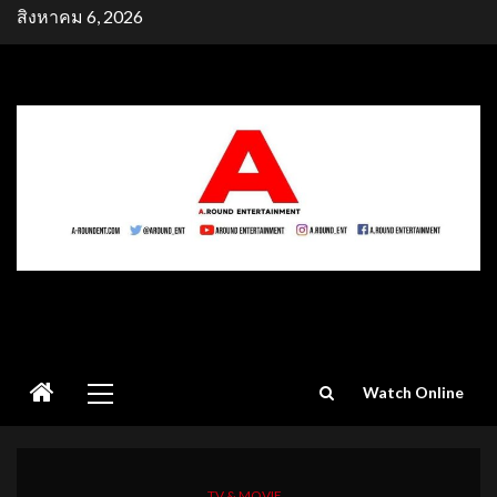
Skip
สิงหาคม 6, 2026
to
content
Primary
Watch Online
Menu
TV & MOVIE