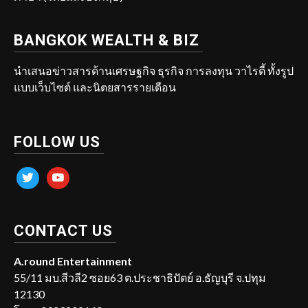
BANGKOK WEALTH & BIZ
นำเสนอข่าวสารด้านเศรษฐกิจ ธุรกิจ การลงทุน วาไรตี้ ทั้งรูป
แบบเว็บไซต์ และนิตยสารรายเดือน
FOLLOW US
twitter
youtube
CONTACT US
A.round Entertainment
55/11 มบ.สีวลี2 ซอย63 ต.ประชาธิปัตย์ อ.ธัญบุรี จ.ปทุม
12130