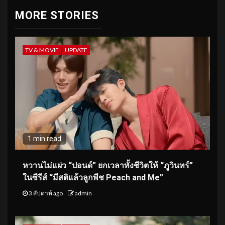
MORE STORIES
TV & MOVIE
UPDATE
1 min read
หวานไม่แผ่ว “ปอนด์” ยกเวลาทั้งชีวิตให้ “ภูวินทร์”
ในซีรีส์ “มีสติแล้วลูกพีช Peach and Me”
3 สัปดาห์ ago
admin