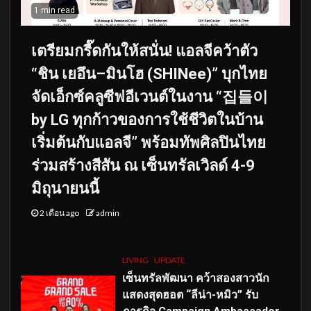
1 min read
เตรียมกรี๊ดกันให้สนั่น! แอลจีคว้าตัว
“ชิน เยอึน–มินโฮ (SHINee)” บุกไทย
จัดเอ็กซ์คลูซีฟอีเวนต์ในงาน “집들이
by LG ทุกก้าวของการใช้ชีวิตในบ้าน
เริ่มต้นกับแอลจี” พร้อมทัพศิลปินไทย
ร่วมสร้างสีสัน ณ เซ็นทรัลเวิลด์ 4-9
มิถุนายนนี้
2 เดือน ago
admin
LIVING
UPDATE
เซ็นทรัลพัฒนา คว้าสองสาวนัก
แสดงสุดฮอต “ลีน่า-หมิว” รับ