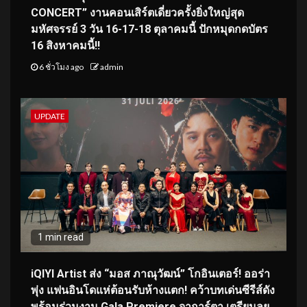
CONCERT” งานคอนเสิร์ตเดี่ยวครั้งยิ่งใหญ่สุด
มหัศจรรย์ 3 วัน 16-17-18 ตุลาคมนี้ ปักหมุดกดบัตร
16 สิงหาคมนี้!!
6 ชั่วโมง ago
admin
UPDATE
1 min read
iQIYI Artist ส่ง “มอส ภาณุวัฒน์” โกอินเตอร์! ออร่า
พุ่ง แฟนอินโดแห่ต้อนรับห้างแตก! คว้าบทเด่นซีรีส์ดัง
พร้อมร่วมงาน Gala Premiere จาการ์ตา เตรียมลุย