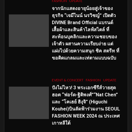
FASHION
UPDATE
จากนักแสดงอายุน้อยสู่เจ้าของ
ธุรกิจ “เจมีไนน์ นรวิชญ์” เปิดตัว
DIVINE Brand Official แบรนด์
เสื้อผ้าและสินค้าไลฟ์สไตล์ ที่
สะท้อนบุคลิกและความชอบของ
เจ้าตัว ผสานความเรียบง่าย แต่
แฝงไปด้วยความสนุก ชิค สตรีท ที่
ขอติดแกลมและเท่ตามแบบฉบับ
EVENT & CONCERT
FASHION
UPDATE
ปังไม่ไหว! 3 พระเอกซีรีส์วายสุด
ฮอต “ฟอร์ด-ฐิติพงศ์”“Nat Chen”
และ “โคเฮย์ ฮิงุจิ” (Higuchi
Kouhei)บินลัดฟ้าร่วมงาน SEOUL
FASHION WEEK 2024 ณ ประเทศ
เกาหลีใต้