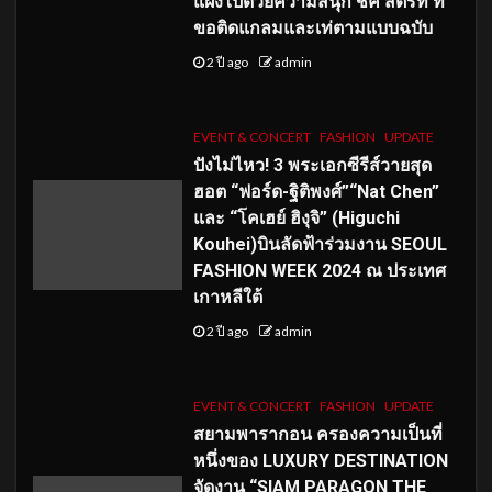
แฝงไปด้วยความสนุก ชิค สตรีท ที่
ขอติดแกลมและเท่ตามแบบฉบับ
2 ปี ago
admin
EVENT & CONCERT
FASHION
UPDATE
ปังไม่ไหว! 3 พระเอกซีรีส์วายสุด
ฮอต “ฟอร์ด-ฐิติพงศ์”“Nat Chen”
และ “โคเฮย์ ฮิงุจิ” (Higuchi
Kouhei)บินลัดฟ้าร่วมงาน SEOUL
FASHION WEEK 2024 ณ ประเทศ
เกาหลีใต้
2 ปี ago
admin
EVENT & CONCERT
FASHION
UPDATE
สยามพารากอน ครองความเป็นที่
หนึ่งของ LUXURY DESTINATION
จัดงาน “SIAM PARAGON THE