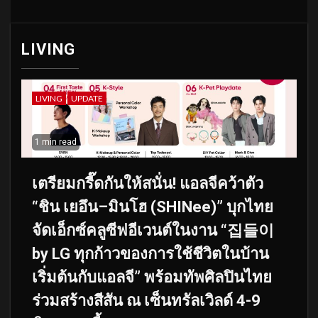
LIVING
LIVING
UPDATE
1 min read
เตรียมกรี๊ดกันให้สนั่น! แอลจีคว้าตัว
“ชิน เยอึน–มินโฮ (SHINee)” บุกไทย
จัดเอ็กซ์คลูซีฟอีเวนต์ในงาน “집들이
by LG ทุกก้าวของการใช้ชีวิตในบ้าน
เริ่มต้นกับแอลจี” พร้อมทัพศิลปินไทย
ร่วมสร้างสีสัน ณ เซ็นทรัลเวิลด์ 4-9