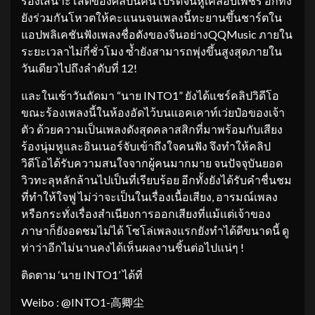
ร้องเสนาะโสตของศิลปินคนโปรดจนหูเคลือบเพชร อีกทั้ง
ยังร่วมกันโหวตให้คะแนนจนเพลงนี้ทะยานขึ้นชาร์ตใน
แอปพลิเคชันฟังเพลงชื่อดังของจีนอย่างQQMusic ภายใน
ระยะเวลาไม่กี่ชั่วโมง ซ้ำยังสามารถพุ่งขึ้นสูงสุดภายใน
วันเดียวไปถึงลำดับที่ 12!
และในเช้าวันถัดมา “นาย INTO1” ยังได้แชร์คลิปวิดีโอ
ขณะร้องเพลงนี้ในห้องอัดไว้บนแอคเคาท์เว่ยป๋อของเจ้า
ตัว ด้วยความเป็นเพลงดังสุดคลาสสิกที่มาพร้อมกับเสียง
ร้องนุ่มหูและอินเนอร์จับเข้าถึงใจคนฟัง จึงทำให้คลิป
วิดีโอได้รับความสนใจจากผู้คนมากมาย จนปัจจุบันยอด
วิวทะลุหลักล้านไปเป็นที่เรียบร้อย อีกทั้งยังได้รับคำชื่นชม
ที่ทำให้ใจฟู ไม่ว่าจะเป็นในเรื่องเนื้อเสียง, อารมณ์เพลง
หรือกระทั่งเรื่องสำเนียงการออกเสียงที่แม้แต่เจ้าของ
ภาษาก็ยังอดชมไม่ได้ โซโล่เพลงแรกยังทำได้ดีขนาดนี้ ดู
ท่าว่าอีกไม่นานคงได้เห็นผลงานชิ้นต่อไปแน่ๆ !
ติดตาม ‘นาย INTO1’ ได้ที่
Weibo : @INTO1-高卿尘