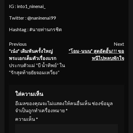
IG : into1_ninenai_
Twitter : @naninenai99
Hashtag : #นายท่านกรชิต
Continue
Previous
Next
“เน๋ง” เดิมพันครั้งใหญ่
“โอม-นนน” สุดอัดอั้น
!!! ขอ
Reading
พระเอกเต็มตัวเรื่องแรก
หนีไปหลบพักใจ
ประกบตัวแม่ “บี น้ำทิพย์” ใน
“รักสุดท้ายยัยจอมเหวี่ยง”
ใส่ความเห็น
อีเมลของคุณจะไม่แสดงให้คนอื่นเห็น
ช่องข้อมูล
จำเป็นถูกทำเครื่องหมาย
*
ความเห็น
*