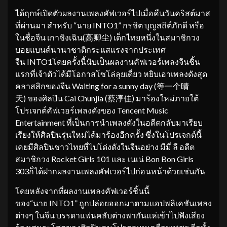
ได้ฤกษ์เปิดตัวผลงานเพลงคัฟเวอร์ไปเมื่อคืนวันคริสต์มาส
ที่ผ่านมา สำหรับ “นาย INTO1” กรชิต บุญสถิต์ภักดี หรือ
ในชื่อจีน เกาชิงเฉิน(高卿尘) เด็กไทยหนึ่งในสมาชิกวง
บอยแบนด์นานาชาติกระแสแรงจากประเทศ
จีน INTO1โดยครั้งนี้นับเป็นผลงานคัฟเวอร์เพลงจีนชิ้น
แรกที่เจ้าตัวได้มีโอกาสโซโล่ลุยเดี่ยว หยิบเอาเพลงดังสุด
คลาสสิกของจีน Waiting for a sunny day (等一个晴
天) ของศิลปิน Cai Chunjia (蔡淳佳) มาร้องใหม่ภายใต้
โปรเจกต์คัฟเวอร์เพลงดังของ Tencent Music
Entertainment ที่เป็นการนำเพลงดังในอดีตกลับมาเรียบ
เรียงให้ศิลปินรุ่นใหม่ได้มาร้องอีกครั้ง ซึ่งในโปรเจกต์นี้
เคยมีศิลปินชาวไทยที่ไปโด่งดังในจีนอย่าง มีมี่ ลี อดีต
สมาชิกวง Rocket Girls 101 และ เนเน่ Bon Bon Girls
303ก็ได้ฝากผลงานเพลงคัฟเวอร์ไปก่อนหน้าด้วยเช่นกัน
โดยหลังจากที่ผลงานเพลงคัฟเวอร์ชิ้นนี้
ของ“นาย INTO1” ถูกปล่อยออกมาตามแอปพลิเคชันเพลง
ต่างๆ ในจีน บรรดาแฟนคลับต่างพากันแห่เข้าไปฟังเสียง