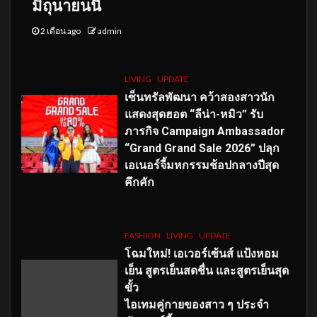
มิถุนายนนี้
2 เดือน ago
admin
LIVING
UPDATE
เซ็นทรัลพัฒนา คว้าสองสาวนัก
แสดงสุดฮอต “ลีน่า-หมิว” รับ
ภารกิจ Campaign Ambassador
“Grand Grand Sale 2026” ปลุก
เอเนอร์จี้มหกรรมช้อปกลางปีสุด
คึกคัก
FASHION
LIVING
UPDATE
โฉมใหม่
! เอเวอร์เซ้นส์ แป้งหอม
เย็น สูตรเย็นสดชื่น และสูตรเย็นสุด
ขั้ว
ไอเทมคู่กายของสาว ๆ ประจำ