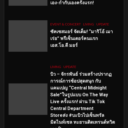
เอง-กำกับเองครั้งแรก!
EVENT & CONCERT
LIVING
UPDATE
ซัคเซสมอร์ จัดเต็ม
!
“มาริโอ้ เมา
เร่อ” พรีเซ็นเตอร์คนแรก
เอส
.โอ.ดี มอร์
LIVING
UPDATE
บิว – จักรพันธ์ ร่วมสร้างปรากฏ
การณ์การช้อปสุดสนุก กับ
แคมเปญ “Central Midnight
Sale”ในรูปแบบ On The Way
Live ครั้งแรก! ผ่าน Tik Tok
Central Department
Storeส่ง #บะบิวไปเซ็นทรัล
มิดไนท์เซล ทะยานติดเทรนด์ทวิต