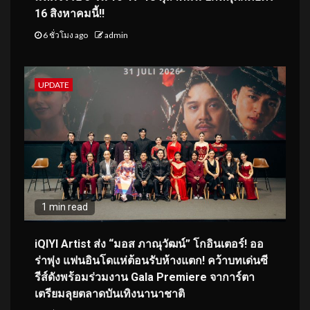
16 สิงหาคมนี้!!
6 ชั่วโมง ago
admin
UPDATE
1 min read
iQIYI Artist ส่ง “มอส ภาณุวัฒน์” โกอินเตอร์! ออ
ร่าพุ่ง แฟนอินโดแห่ต้อนรับห้างแตก! คว้าบทเด่นซี
รีส์ดังพร้อมร่วมงาน Gala Premiere จาการ์ตา
เตรียมลุยตลาดบันเทิงนานาชาติ