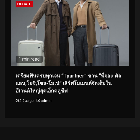
UPDATE
1 min read
เตรียมฟินครบทุกเจน “Tpartner” ชวน “พี่จอง-คัล
แลน,โยชิ,โซล-โมเน่” เสิร์ฟโมเมนต์จัดเต็มใน
อีเวนต์ใหญ่สุดเอ็กคลูชีฟ
2 วัน ago
admin