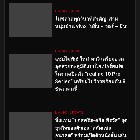
LIVING
UPDATE
ไม่พลาดทุกวินาทีสำคัญ
! สาม
หนุ่มบ้าน vivo ‘หยิ่น – วอร์ – มีน’
LIVING
UPDATE
แซ่บไม่พัก! ใหม่-ดาวิ เตรียมอวด
ลุคสวยทะลุมิติแบบไฮเปอร์สเปซ
ในงานเปิดตัว “realme 10 Pro
Series” เตรียมไปว้าวพร้อมกัน 8
ธันวาคมนี้
LIVING
UPDATE
นั่งแท่น “บอสคริส-คริส พีรวัส” ผุด
ธุรกิจของตัวเอง “สลัดแห่ง
อนาคต” พร้อมเปิดตัวหนังสั้น เล่น