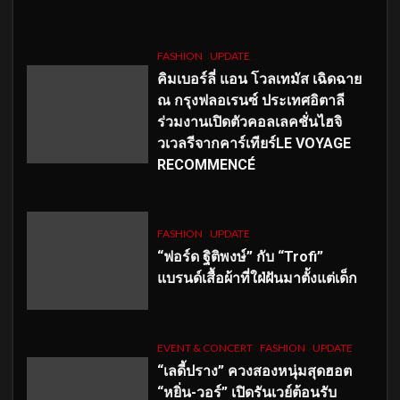
FASHION
UPDATE
คิมเบอร์ลี่ แอน โวลเทมัส เฉิดฉาย
ณ กรุงฟลอเรนซ์ ประเทศอิตาลี
ร่วมงานเปิดตัวคอลเลคชั่นไฮจิ
วเวลรีจากคาร์เทียร์LE VOYAGE
RECOMMENCÉ
FASHION
UPDATE
“ฟอร์ด ฐิติพงษ์” กับ “Trofi”
แบรนด์เสื้อผ้าที่ใฝ่ฝันมาตั้งแต่เด็ก
EVENT & CONCERT
FASHION
UPDATE
“เลดี้ปราง” ควงสองหนุ่มสุดฮอต
“หยิ่น-วอร์” เปิดรันเวย์ต้อนรับ