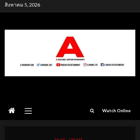
Skip
สิงหาคม 5, 2026
to
content
Primary
Watch Online
Menu
MUSIC
UPDATE