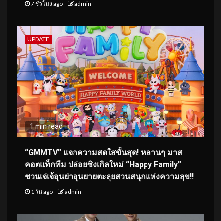
7 ชั่วโมง ago
admin
UPDATE
1 min read
“GMMTV” แจกความสดใสขั้นสุด! หลานๆ มาส
คอตแท็กทีม ปล่อยซิงเกิลใหม่ “Happy Family”
ชวนเจ่เจ้อุนย่าอุนยายตะลุยสวนสนุกแห่งความสุข!!
1 วัน ago
admin