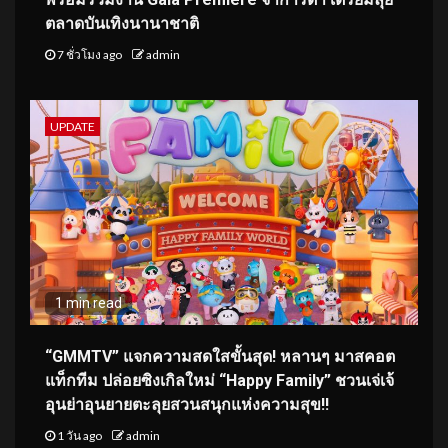
ตลาดบันเทิงนานาชาติ
7 ชั่วโมง ago
admin
UPDATE
1 min read
“GMMTV” แจกความสดใสขั้นสุด! หลานๆ มาสคอต
แท็กทีม ปล่อยซิงเกิลใหม่ “Happy Family” ชวนเจ่เจ้
อุนย่าอุนยายตะลุยสวนสนุกแห่งความสุข!!
1 วัน ago
admin