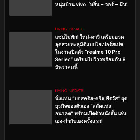
หนุ่มบ้าน vivo ‘หยิ่น – วอร์ – มีน’
LIVING
UPDATE
แซ่บไม่พัก! ใหม่-ดาวิ เตรียมอวด
ลุคสวยทะลุมิติแบบไฮเปอร์สเปซ
ในงานเปิดตัว “realme 10 Pro
Series” เตรียมไปว้าวพร้อมกัน 8
ธันวาคมนี้
LIVING
UPDATE
นั่งแท่น “บอสคริส-คริส พีรวัส” ผุด
ธุรกิจของตัวเอง “สลัดแห่ง
อนาคต” พร้อมเปิดตัวหนังสั้น เล่น
เอง-กำกับเองครั้งแรก!