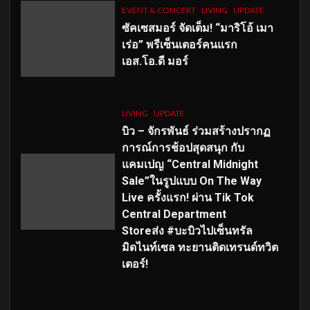
EVENT & CONCERT
LIVING
UPDATE
ซัคเซสมอร์ จัดเต็ม
!
“มาริโอ้ เมา
เร่อ” พรีเซ็นเตอร์คนแรก
เอส
.โอ.ดี มอร์
LIVING
UPDATE
บิว – จักรพันธ์ ร่วมสร้างปรากฏ
การณ์การช้อปสุดสนุก กับ
แคมเปญ “Central Midnight
Sale”ในรูปแบบ On The Way
Live ครั้งแรก! ผ่าน Tik Tok
Central Department
Storeส่ง #บะบิวไปเซ็นทรัล
มิดไนท์เซล ทะยานติดเทรนด์ทวิต
เตอร์!