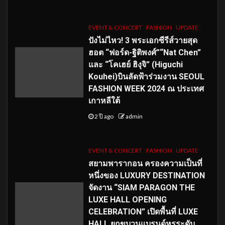
EVENT & CONCERT
FASHION
UPDATE
ปังไม่ไหว! 3 พระเอกซีรีส์วายสุด
ฮอต “ฟอร์ด-ฐิติพงศ์”“Nat Chen”
และ “โคเฮย์ ฮิงุจิ” (Higuchi
Kouhei)บินลัดฟ้าร่วมงาน SEOUL
FASHION WEEK 2024 ณ ประเทศ
เกาหลีใต้
2 ปี ago
admin
EVENT & CONCERT
FASHION
UPDATE
สยามพารากอน ครองความเป็นที่
หนึ่งของ LUXURY DESTINATION
จัดงาน “SIAM PARAGON THE
LUXE HALL OPENING
CELEBRATION” เปิดพื้นที่ LUXE
HALL ยกขบวนแบรนด์หรูระดับ