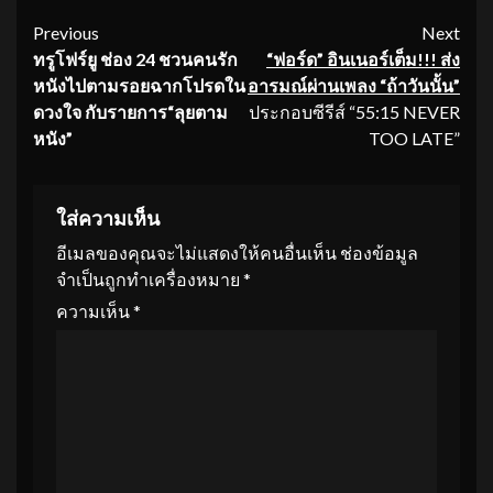
Continue
Previous
Next
ทรูโฟร์ยู ช่อง
24 ชวนคนรัก
“
ฟอร์ด
” อินเนอร์เต็ม!!! ส่ง
Reading
หนั
งไปตามรอยฉากโปรดใน
อารมณ์ผ่านเพลง “ถ้าวันนั้น”
ดวงใจ กับรายการ“ลุยตาม
ประกอบซีรีส์ “55:15 NEVER
หนัง”
TOO LATE”
ใส่ความเห็น
อีเมลของคุณจะไม่แสดงให้คนอื่นเห็น
ช่องข้อมูล
จำเป็นถูกทำเครื่องหมาย
*
ความเห็น
*