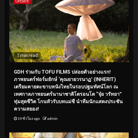
UPDATE
1 min read
GDH ร่วมกับ TOFU FILMS ปล่อยตัวอย่างแรก!
ภาพยนตร์ฟอร์มยักษ์ ‘คุณยายวรนาฏ’ (INHERIT)
เตรียมคายตะขาบหนังไทยในรอบปฐมทัศน์โลก ณ
เทศกาลภาพยนตร์นานาชาติโตรอนโต “จุ๋ย วรัทยา”
ทุ่มสุดชีวิต โกนหัวรับบทแม่ชี นำทีมนักแสดงประชัน
ความสยอง!
19 ชั่วโมง ago
admin