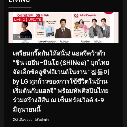
LIVING
UPDATE
1 min read
เตรียมกรี๊ดกันให้สนั่น! แอลจีคว้าตัว
“ชิน เยอึน–มินโฮ (SHINee)” บุกไทย
จัดเอ็กซ์คลูซีฟอีเวนต์ในงาน “집들이
by LG ทุกก้าวของการใช้ชีวิตในบ้าน
เริ่มต้นกับแอลจี” พร้อมทัพศิลปินไทย
ร่วมสร้างสีสัน ณ เซ็นทรัลเวิลด์ 4-9
มิถุนายนนี้
2 เดือน ago
admin