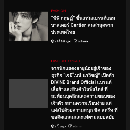
FASHION
“พีพี กฤษฏ์” ขึ้นแท่นแบรนด์แอม
บาสเดอร์ Cartier คนล่าสุดจาก
ประเทศไทย
2 เดือน ago
admin
FASHION
UPDATE
จากนักแสดงอายุน้อยสู่เจ้าของ
ธุรกิจ “เจมีไนน์ นรวิชญ์” เปิดตัว
DIVINE Brand Official แบรนด์
เสื้อผ้าและสินค้าไลฟ์สไตล์ ที่
สะท้อนบุคลิกและความชอบของ
เจ้าตัว ผสานความเรียบง่าย แต่
แฝงไปด้วยความสนุก ชิค สตรีท ที่
ขอติดแกลมและเท่ตามแบบฉบับ
2 ปี ago
admin