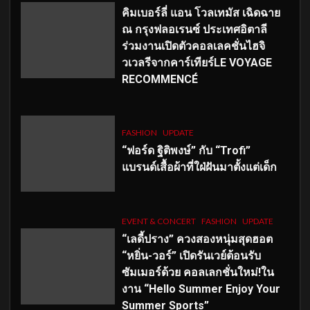
คิมเบอร์ลี่ แอน โวลเทมัส เฉิดฉาย
ณ กรุงฟลอเรนซ์ ประเทศอิตาลี
ร่วมงานเปิดตัวคอลเลคชั่นไฮจิ
วเวลรีจากคาร์เทียร์LE VOYAGE
RECOMMENCÉ
FASHION
UPDATE
“ฟอร์ด ฐิติพงษ์” กับ “Trofi”
แบรนด์เสื้อผ้าที่ใฝ่ฝันมาตั้งแต่เด็ก
EVENT & CONCERT
FASHION
UPDATE
“เลดี้ปราง” ควงสองหนุ่มสุดฮอต
“หยิ่น-วอร์” เปิดรันเวย์ต้อนรับ
ซัมเมอร์ด้วย คอลเลกชั่นใหม่!ใน
งาน “Hello Summer Enjoy Your
Summer Sports”