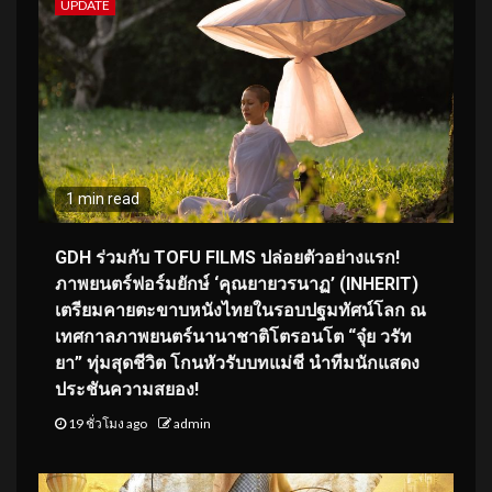
UPDATE
1 min read
GDH ร่วมกับ TOFU FILMS ปล่อยตัวอย่างแรก!
ภาพยนตร์ฟอร์มยักษ์ ‘คุณยายวรนาฏ’ (INHERIT)
เตรียมคายตะขาบหนังไทยในรอบปฐมทัศน์โลก ณ
เทศกาลภาพยนตร์นานาชาติโตรอนโต “จุ๋ย วรัท
ยา” ทุ่มสุดชีวิต โกนหัวรับบทแม่ชี นำทีมนักแสดง
ประชันความสยอง!
19 ชั่วโมง ago
admin