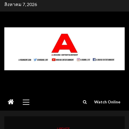
Skip
สิงหาคม 7, 2026
to
content
Primary
Watch Online
Menu
UPDATE