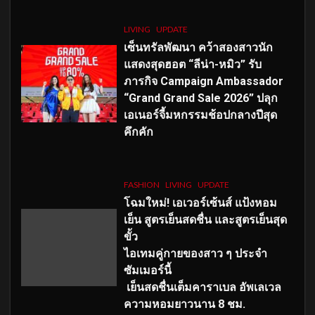
LIVING
UPDATE
เซ็นทรัลพัฒนา คว้าสองสาวนัก
แสดงสุดฮอต “ลีน่า-หมิว” รับ
ภารกิจ Campaign Ambassador
“Grand Grand Sale 2026” ปลุก
เอเนอร์จี้มหกรรมช้อปกลางปีสุด
คึกคัก
FASHION
LIVING
UPDATE
โฉมใหม่
! เอเวอร์เซ้นส์ แป้งหอม
เย็น สูตรเย็นสดชื่น และสูตรเย็นสุด
ขั้ว
ไอเทมคู่กายของสาว ๆ ประจำ
ซัมเมอร์นี้
เย็นสดชื่นเต็มคาราเบล อัพเลเวล
ความหอมยาวนาน
8
ชม.