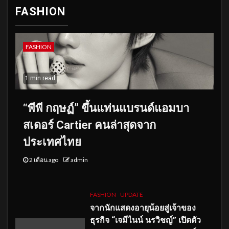
FASHION
FASHION
1 min read
“พีพี กฤษฏ์” ขึ้นแท่นแบรนด์แอมบา
สเดอร์ Cartier คนล่าสุดจาก
ประเทศไทย
2 เดือน ago
admin
FASHION
UPDATE
จากนักแสดงอายุน้อยสู่เจ้าของ
ธุรกิจ “เจมีไนน์ นรวิชญ์” เปิดตัว