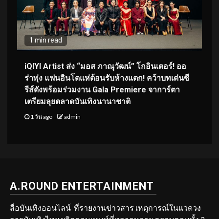
1 min read
iQIYI Artist ส่ง “มอส ภาณุวัฒน์” โกอินเตอร์! ออ
ร่าพุ่ง แฟนอินโดแห่ต้อนรับห้างแตก! คว้าบทเด่นซี
รีส์ดังพร้อมร่วมงาน Gala Premiere จาการ์ตา
เตรียมลุยตลาดบันเทิงนานาชาติ
1 วัน ago
admin
A.ROUND ENTERTAINMENT
สื่อบันเทิงออนไลน์ ที่รายงานข่าวสาร เหตุการณ์ในแวดวง