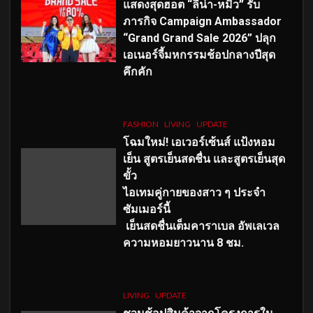
แสดงสุดฮอต “ลีน่า-หมิว” รับ
ภารกิจ Campaign Ambassador
“Grand Grand Sale 2026” ปลุก
เอเนอร์จี้มหกรรมช้อปกลางปีสุด
คึกคัก
FASHION
LIVING
UPDATE
โฉมใหม่
! เอเวอร์เซ้นส์ แป้งหอม
เย็น สูตรเย็นสดชื่น และสูตรเย็นสุด
ขั้ว
ไอเทมคู่กายของสาว ๆ ประจำ
ซัมเมอร์นี้
เย็นสดชื่นเต็มคาราเบล อัพเลเวล
ความหอมยาวนาน
8
ชม.
LIVING
UPDATE