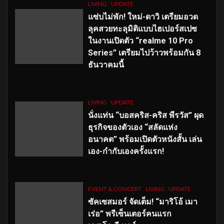
LIVING
UPDATE
แซ่บไม่พัก! ใหม่-ดาวิ เตรียมอวด
ลุคสวยทะลุมิติแบบไฮเปอร์สเปซ
ในงานเปิดตัว “realme 10 Pro
Series” เตรียมไปว้าวพร้อมกัน 8
ธันวาคมนี้
LIVING
UPDATE
นั่งแท่น “บอสคริส-คริส พีรวัส” ผุด
ธุรกิจของตัวเอง “สลัดแห่ง
อนาคต” พร้อมเปิดตัวหนังสั้น เล่น
เอง-กำกับเองครั้งแรก!
EVENT & CONCERT
LIVING
UPDATE
ซัคเซสมอร์ จัดเต็ม
!
“มาริโอ้ เมา
เร่อ” พรีเซ็นเตอร์คนแรก