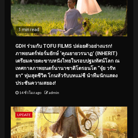
1 min read
GDH ร่วมกับ TOFU FILMS ปล่อยตัวอย่างแรก!
ภาพยนตร์ฟอร์มยักษ์ ‘คุณยายวรนาฏ’ (INHERIT)
เตรียมคายตะขาบหนังไทยในรอบปฐมทัศน์โลก ณ
เทศกาลภาพยนตร์นานาชาติโตรอนโต “จุ๋ย วรัท
ยา” ทุ่มสุดชีวิต โกนหัวรับบทแม่ชี นำทีมนักแสดง
ประชันความสยอง!
14 ชั่วโมง ago
admin
UPDATE