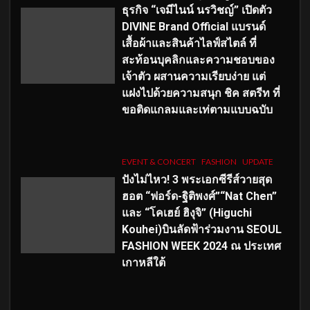
ธุรกิจ “เจมีไนน์ นรวิชญ์” เปิดตัว
DIVINE Brand Official แบรนด์
เสื้อผ้าและสินค้าไลฟ์สไตล์ ที่
สะท้อนบุคลิกและความชอบของ
เจ้าตัว ผสานความเรียบง่าย แต่
แฝงไปด้วยความสนุก ชิค สตรีท ที่
ขอติดแกลมและเท่ตามแบบฉบับ
EVENT & CONCERT
FASHION
UPDATE
ปังไม่ไหว! 3 พระเอกซีรีส์วายสุด
ฮอต “ฟอร์ด-ฐิติพงศ์”“Nat Chen”
และ “โคเฮย์ ฮิงุจิ” (Higuchi
Kouhei)บินลัดฟ้าร่วมงาน SEOUL
FASHION WEEK 2024 ณ ประเทศ
เกาหลีใต้