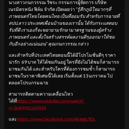
นางสาวกนกวรรณ วัชระ กรรมการผู้จัดการ บริษัท
เนรมิตรหนัง ฟิล์ม จำกัด เปิดเผยว่า
“รู้สึกภูมิใจมากๆที่
ภาพยนตร์
ไทยโดยคนไทย เป็นที่ยอมรับ สำหรับการฉายที่
สปป.ลาว ประเทศเพื่อนบ้านของเรานั้น ได้รับกระแสตอบ
รับที่ดี เราเองก็จะพยายามรั
กษามาตรฐานของผู้สร้าง
ภาพยนตร์ และตั้งใจสร้างสรรค์ผลงานดี
ๆออกมาให้ชม
กับอีกอย่างแน่นอน” คุณกนกวรรณ กล่าว
และสำหรับที่ประเทศไทยตอนนี้ได้มีโปรโมชั่นดีๆ ราคา
น่ารัก 69 บาท ให้ได้ชมกันอยู่ ใครที่ยังไม่ได้ชมก็สามารถ
มาชมกันได้ และสำหรับใครที่ต้องการชมซ้ำ ก็สามารถ
มาชมในราคาพิเศษนี้ได้เลย เริ่มตั้งแต่ 13 มกราคม ไป
ตลอดโปรแกรมฉาย
สามารถติดตามความเคลื่อนไหว
ได้ที่
https://www.youtube.com/watch?
v=3olMNtUaVW4
และ
https://www.facebook.com/4king
s90s