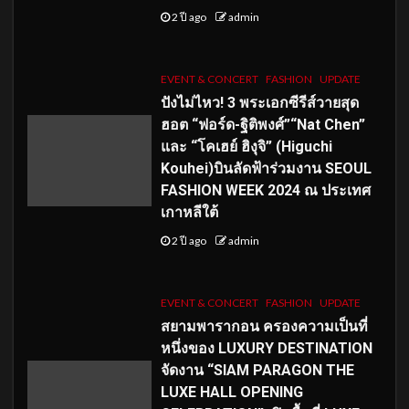
2 ปี ago
admin
EVENT & CONCERT
FASHION
UPDATE
ปังไม่ไหว! 3 พระเอกซีรีส์วายสุด
ฮอต “ฟอร์ด-ฐิติพงศ์”“Nat Chen”
และ “โคเฮย์ ฮิงุจิ” (Higuchi
Kouhei)บินลัดฟ้าร่วมงาน SEOUL
FASHION WEEK 2024 ณ ประเทศ
เกาหลีใต้
2 ปี ago
admin
EVENT & CONCERT
FASHION
UPDATE
สยามพารากอน ครองความเป็นที่
หนึ่งของ LUXURY DESTINATION
จัดงาน “SIAM PARAGON THE
LUXE HALL OPENING