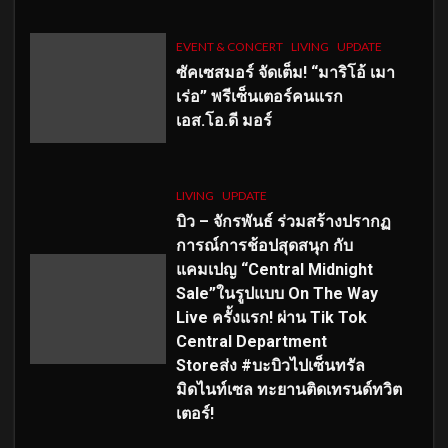
EVENT & CONCERT
LIVING
UPDATE
ซัคเซสมอร์ จัดเต็ม
!
“มาริโอ้ เมา
เร่อ” พรีเซ็นเตอร์คนแรก
เอส
.โอ.ดี มอร์
LIVING
UPDATE
บิว – จักรพันธ์ ร่วมสร้างปรากฏ
การณ์การช้อปสุดสนุก กับ
แคมเปญ “Central Midnight
Sale”ในรูปแบบ On The Way
Live ครั้งแรก! ผ่าน Tik Tok
Central Department
Storeส่ง #บะบิวไปเซ็นทรัล
มิดไนท์เซล ทะยานติดเทรนด์ทวิต
เตอร์!