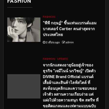
FASHION
FASHION
“พีพี กฤษฏ์” ขึ้นแท่นแบรนด์แอม
บาสเดอร์ Cartier คนล่าสุดจาก
ประเทศไทย
2 เดือน ago
admin
FASHION
UPDATE
จากนักแสดงอายุน้อยสู่เจ้าของ
ธุรกิจ “เจมีไนน์ นรวิชญ์” เปิดตัว
DIVINE Brand Official แบรนด์
เสื้อผ้าและสินค้าไลฟ์สไตล์ ที่
สะท้อนบุคลิกและความชอบของ
เจ้าตัว ผสานความเรียบง่าย แต่
แฝงไปด้วยความสนุก ชิค สตรีท ที่
ขอติดแกลมและเท่ตามแบบฉบับ