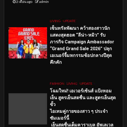
2 เดือน ago
admin
LIVING
UPDATE
เซ็นทรัลพัฒนา คว้าสองสาวนัก
แสดงสุดฮอต “ลีน่า-หมิว” รับ
ภารกิจ Campaign Ambassador
“Grand Grand Sale 2026” ปลุก
เอเนอร์จี้มหกรรมช้อปกลางปีสุด
คึกคัก
FASHION
LIVING
UPDATE
โฉมใหม่
! เอเวอร์เซ้นส์ แป้งหอม
เย็น สูตรเย็นสดชื่น และสูตรเย็นสุด
ขั้ว
ไอเทมคู่กายของสาว ๆ ประจำ
ซัมเมอร์นี้
เย็นสดชื่นเต็มคาราเบล อัพเลเวล