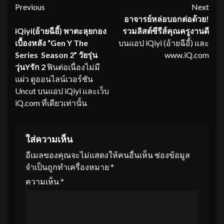
Continue
Previous
Next
อาจารย์หล่อบอกต่อด้วย!
Reading
iQiyi(อ้ายฉีอี้) พาตะลุยกอง
รวมลิสต์ซีรีส์คุณครูงานดี
เบื้องหลัง “Gen Y The
บนแอป iQiyi (อ้ายฉีอี้) และ
Series Season 2” วัยรุ่น
www.iQ.com
วุ่นYรัก 2
ฟินต่อเนื่องไม่มี
แผ่ว ดูออนไลน์เวอร์ชัน
Uncut บนแอป iQiyi และเว็บ
iQ.com ที่เดียวเท่านั้น
ใส่ความเห็น
อีเมลของคุณจะไม่แสดงให้คนอื่นเห็น
ช่องข้อมูล
จำเป็นถูกทำเครื่องหมาย
*
ความเห็น
*