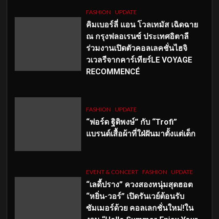
FASHION
UPDATE
คิมเบอร์ลี่ แอน โวลเทมัส เฉิดฉาย
ณ กรุงฟลอเรนซ์ ประเทศอิตาลี
ร่วมงานเปิดตัวคอลเลคชั่นไฮจิ
วเวลรีจากคาร์เทียร์LE VOYAGE
RECOMMENCÉ
FASHION
UPDATE
“ฟอร์ด ฐิติพงษ์” กับ “Trofi”
แบรนด์เสื้อผ้าที่ใฝ่ฝันมาตั้งแต่เด็ก
EVENT & CONCERT
FASHION
UPDATE
“เลดี้ปราง” ควงสองหนุ่มสุดฮอต
“หยิ่น-วอร์” เปิดรันเวย์ต้อนรับ
ซัมเมอร์ด้วย คอลเลกชั่นใหม่!ใน