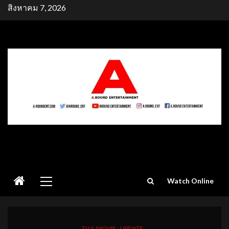
Skip
สิงหาคม 7, 2026
to
content
Primary
Watch Online
Menu
TV & MOVIE
UPDATE