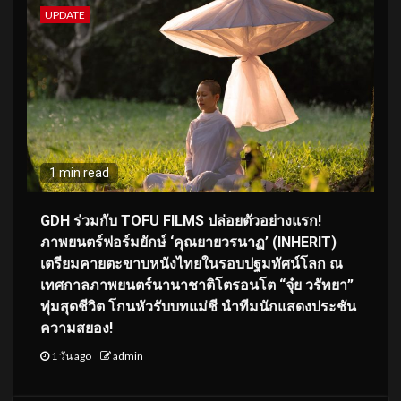
UPDATE
1 min read
GDH ร่วมกับ TOFU FILMS ปล่อยตัวอย่างแรก!
ภาพยนตร์ฟอร์มยักษ์ ‘คุณยายวรนาฏ’ (INHERIT)
เตรียมคายตะขาบหนังไทยในรอบปฐมทัศน์โลก ณ
เทศกาลภาพยนตร์นานาชาติโตรอนโต “จุ๋ย วรัทยา”
ทุ่มสุดชีวิต โกนหัวรับบทแม่ชี นำทีมนักแสดงประชัน
ความสยอง!
1 วัน ago
admin