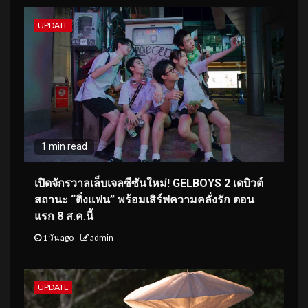
UPDATE
1 min read
เปิดจักรวาลเล็บเจลซีซันใหม่! GELBOYS 2 เดบิวต์
สถานะ “ติ่งแฟน” พร้อมเสิร์ฟความคลั่งรัก ตอน
แรก 8 ส.ค.นี้
1 วัน ago
admin
UPDATE