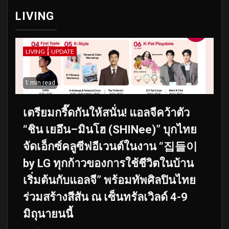
LIVING
LIVING
UPDATE
1 min read
เตรียมกรี๊ดกันให้สนั่น! แอลจีคว้าตัว
“ชิน เยอึน–มินโฮ (SHINee)” บุกไทย
จัดเอ็กซ์คลูซีฟอีเวนต์ในงาน “집들이
by LG ทุกก้าวของการใช้ชีวิตในบ้าน
เริ่มต้นกับแอลจี” พร้อมทัพศิลปินไทย
ร่วมสร้างสีสัน ณ เซ็นทรัลเวิลด์ 4-9
มิถุนายนนี้