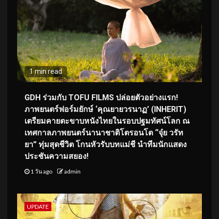
1 min read
GDH ร่วมกับ TOFU FILMS ปล่อยตัวอย่างแรก!
ภาพยนตร์ฟอร์มยักษ์ ‘คุณยายวรนาฏ’ (INHERIT)
เตรียมคายตะขาบหนังไทยในรอบปฐมทัศน์โลก ณ
เทศกาลภาพยนตร์นานาชาติโตรอนโต “จุ๋ย วรัท
ยา” ทุ่มสุดชีวิต โกนหัวรับบทแม่ชี นำทีมนักแสดง
ประชันความสยอง!
1 วัน ago
admin
UPDATE