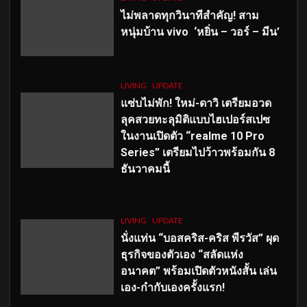
ไม่พลาดทุกวินาทีสำคัญ
! สาม
หนุ่มบ้าน vivo ‘หยิ่น – วอร์ – มีน’
LIVING
UPDATE
แซ่บไม่พัก! ใหม่-ดาวิ เตรียมอวด
ลุคสวยทะลุมิติแบบไฮเปอร์สเปซ
ในงานเปิดตัว “realme 10 Pro
Series” เตรียมไปว้าวพร้อมกัน 8
ธันวาคมนี้
LIVING
UPDATE
นั่งแท่น “บอสคริส-คริส พีรวัส” ผุด
ธุรกิจของตัวเอง “สลัดแห่ง
อนาคต” พร้อมเปิดตัวหนังสั้น เล่น
เอง-กำกับเองครั้งแรก!