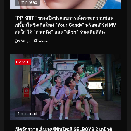
1 min read
“PP KRIT” ชวนเปิดประสบการณ์ความหวานซ่อน
เปรี้ยวในซิงเกิลใหม่ “Your Candy” พร้อมเสิร์ฟ MV
สดใส ได้ “ต้าเหนิง” และ “ณิชา” ร่วมเติมสีสัน
2 วัน ago
admin
UPDATE
1 min read
เปิดจักรวาลเล็บเจลซีซันใหม่! GELBOYS 2 เดบิวต์