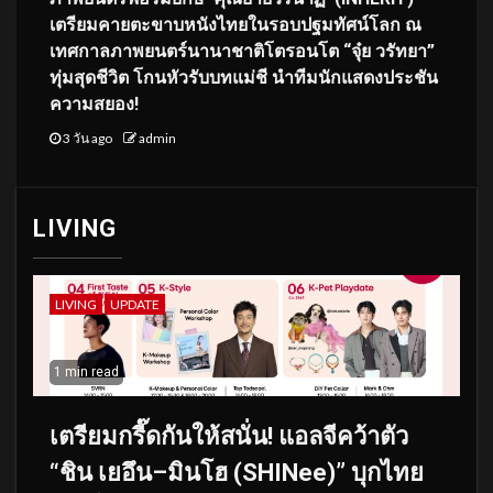
เตรียมคายตะขาบหนังไทยในรอบปฐมทัศน์โลก ณ
เทศกาลภาพยนตร์นานาชาติโตรอนโต “จุ๋ย วรัทยา”
ทุ่มสุดชีวิต โกนหัวรับบทแม่ชี นำทีมนักแสดงประชัน
ความสยอง!
3 วัน ago
admin
LIVING
LIVING
UPDATE
1 min read
เตรียมกรี๊ดกันให้สนั่น! แอลจีคว้าตัว
“ชิน เยอึน–มินโฮ (SHINee)” บุกไทย