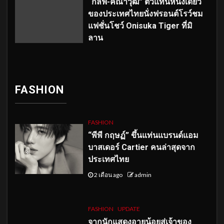
“กลัฟ-คณาวุฒิ” ตัวแทนหนึ่งเดียว
ของประเทศไทยนั่งฟรอนต์โรว์ชม
แฟชั่นโชว์ Onisuka Tiger ที่มิ
ลาน
FASHION
FASHION
“พีพี กฤษฏ์” ขึ้นแท่นแบรนด์แอม
บาสเดอร์ Cartier คนล่าสุดจาก
ประเทศไทย
2 เดือน ago
admin
FASHION
UPDATE
จากนักแสดงอายุน้อยสู่เจ้าของ