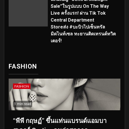
Sale”ในรูปแบบ On The Way
Live ครั้งแรก! ผ่าน Tik Tok
Central Department
Storeส่ง #บะบิวไปเซ็นทรัล
มิดไนท์เซล ทะยานติดเทรนด์ทวิต
เตอร์!
FASHION
FASHION
1 min read
“พีพี กฤษฏ์” ขึ้นแท่นแบรนด์แอมบา