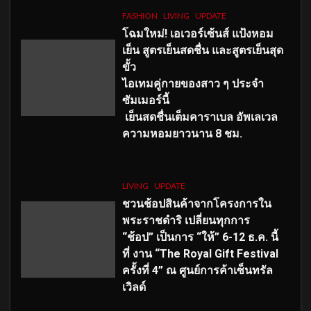
FASHION
LIVING
UPDATE
โฉมใหม่
! เอเวอร์เซ้นส์ แป้งหอม
เย็น สูตรเย็นสดชื่น และสูตรเย็นสุด
ขั้ว
ไอเทมคู่กายของสาว ๆ ประจำ
ซัมเมอร์นี้
เย็นสดชื่นเต็มคาราเบล อัพเลเวล
ความหอมยาวนาน
8
ชม.
LIVING
UPDATE
ชวนช้อปสินค้าจากโครงการใน
พระราชดำริ เปลี่ยนทุกการ
“ช้อป” เป็นการ “ให้” 6-12 ธ.ค. นี้
ที่ งาน “The Royal Gift Festival
ครั้งที่ 4” ณ ศูนย์การค้าเซ็นทรัล
เวิลด์