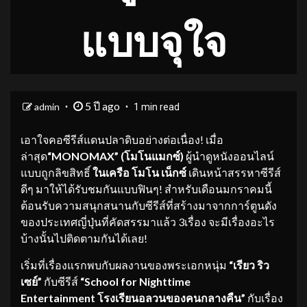
แบบจุใจ
5 ปี ago
admin
1 min read
เอาใจคอซีรีส์แดนปลาดิบอย่างต่อเนื่อง! เมื่อ
ล่าสุด
“MONOMAX” (โมโนแมกซ์)
ผู้นำดูหนังออนไลน์
แบบถูกลิขสิทธิ์
ในเครือ โมโน เน็กซ์
เดินหน้าสรรหาซีรีส์
ดีๆ มาให้ได้รับชมกันแบบฟินๆ! สำหรับเดือนมกราคมนี้
ต้อนรับความสนุกสนานกับซีรีส์ที่สร้างมาจากการ์ตูนดัง
ของประเทศญี่ปุ่นที่คัดสรรมาแล้ว 3เรื่อง จะมีเรื่องอะไร
บ้างนั้นไปติดตามกันได้เลย!
เริ่มที่เรื่องแรกพบกับผลงานของพระเอกหนุ่ม
“เรียว ริว
เซย์”
กับซีรีส์
“
School for Nighttime
Entertainment โรงเรียนอลวนของคนกลางคืน”
กับเรื่อง