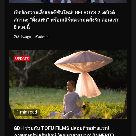
เปิดจักรวาลเล็บเจลซีซันใหม่! GELBOYS 2 เดบิวต์
สถานะ “ติ่งแฟน” พร้อมเสิร์ฟความคลั่งรัก ตอนแรก
8 ส.ค.นี้
3 วัน ago
admin
UPDATE
1 min read
GDH ร่วมกับ TOFU FILMS ปล่อยตัวอย่างแรก!
ภาพยนตร์ฟอร์มยักษ์ ‘คุณยายวรนาฏ’ (INHERIT)