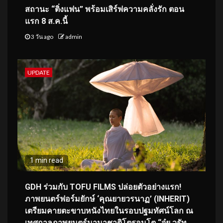
สถานะ “ติ่งแฟน” พร้อมเสิร์ฟความคลั่งรัก ตอน
แรก 8 ส.ค.นี้
3 วัน ago
admin
UPDATE
1 min read
GDH ร่วมกับ TOFU FILMS ปล่อยตัวอย่างแรก!
ภาพยนตร์ฟอร์มยักษ์ ‘คุณยายวรนาฏ’ (INHERIT)
เตรียมคายตะขาบหนังไทยในรอบปฐมทัศน์โลก ณ
เทศกาลภาพยนตร์นานาชาติโตรอนโต “จุ๋ย วรัท