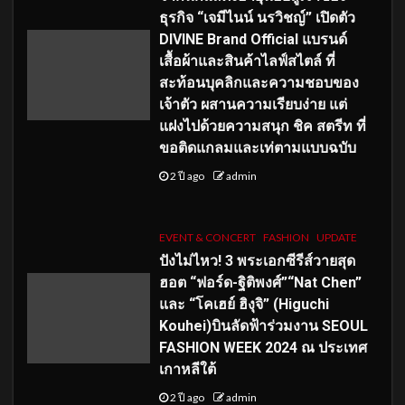
ธุรกิจ “เจมีไนน์ นรวิชญ์” เปิดตัว
DIVINE Brand Official แบรนด์
เสื้อผ้าและสินค้าไลฟ์สไตล์ ที่
สะท้อนบุคลิกและความชอบของ
เจ้าตัว ผสานความเรียบง่าย แต่
แฝงไปด้วยความสนุก ชิค สตรีท ที่
ขอติดแกลมและเท่ตามแบบฉบับ
2 ปี ago
admin
EVENT & CONCERT
FASHION
UPDATE
ปังไม่ไหว! 3 พระเอกซีรีส์วายสุด
ฮอต “ฟอร์ด-ฐิติพงศ์”“Nat Chen”
และ “โคเฮย์ ฮิงุจิ” (Higuchi
Kouhei)บินลัดฟ้าร่วมงาน SEOUL
FASHION WEEK 2024 ณ ประเทศ
เกาหลีใต้
2 ปี ago
admin