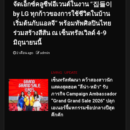
จัดเอ็กซ์คลูซีฟอีเวนต์ในงาน “집들이
by LG ทุกก้าวของการใช้ชีวิตในบ้าน
เริ่มต้นกับแอลจี” พร้อมทัพศิลปินไทย
ร่วมสร้างสีสัน ณ เซ็นทรัลเวิลด์ 4-9
มิถุนายนนี้
2 เดือน ago
admin
LIVING
UPDATE
เซ็นทรัลพัฒนา คว้าสองสาวนัก
แสดงสุดฮอต “ลีน่า-หมิว” รับ
ภารกิจ Campaign Ambassador
“Grand Grand Sale 2026” ปลุก
เอเนอร์จี้มหกรรมช้อปกลางปีสุด
คึกคัก