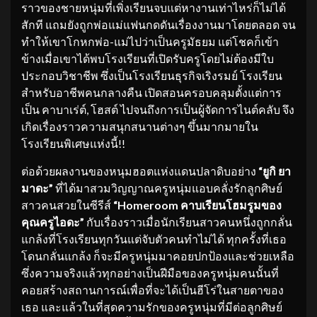
ราวของชายหนุ่มที่เพิ่งเรียนจบแต่หางานเท่าไหร่ก็ไม่ได้
สักที แถมยังถูกพ่อแม่แฟนกดดันเรื่องงานมาโดยตลอด จน
ทำให้เขาโกหกพ่อ-แม่ไปว่าเป็นครูมัธยม แต่โชคก็เข้า
ข้างเมื่อเขาได้พบโรงเรียนที่เปิดรับครูโดยไม่ต้องมีใบ
ประกอบวิชาชีพ ซึ่งเป็นโรงเรียนธุรกิจเริงรมย์ โรงเรียน
สำหรับอาชีพคนกลางคืน เปิดสอนครอบคลุมตั้งแต่การ
เป็น คาบาเร่ต์, โฮสต์ ไปจนถึงการเป็นผู้จัดการไนต์คลับ จึง
เกิดเรื่องราวความสนุกสนานต่างๆ ขึ้นมากมายใน
โรงเรียนพิเศษแห่งนี้!!
ต่อด้วยผลงานของหนุมฮอตแห่งแดนปลาดิบอย่าง
“ยูกิ ยา
มาดะ”
ที่ได้มาสวมวิญญาณครูหนุ่มแอบคลั่งรักลูกศิษย์
สาวคนสวยในซีรีส์
“
Homeroom คาบเรียนโฮมรูมของ
คุณครูไอดะ”
กับเรื่องราวเมื่อนักเรียนสาวคนหนึ่งถูกกลั่น
แกล้งที่โรงเรียนทุกวันแต่จับตัวคนทำไม่ได้ ทุกครั้งที่เธอ
โดนกลั่นแกล้ง ก็จะมีครูหนุ่มมาคอยปกป้องและช่วยเหลือ
ซึ่งความจริงแล้วทุกอย่างเป็นฝีมือของครูหนุ่มคนนั้นที่
คอยสร้างสถานการณ์เพื่อที่จะได้เป็นฮีโร่ในสายตาของ
เธอ และแล้วในที่สุดความรักของครูหนุ่มที่มีต่อลูกศิษย์