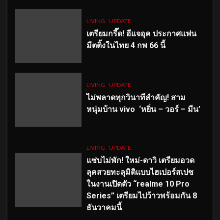
LIVING
UPDATE
เตรียมกรี๊ด! อีแจอุค ประกาศแฟน
มีตติ้งในไทย 4 กพ 66 นี้
LIVING
UPDATE
ไม่พลาดทุกวินาทีสำคัญ
! สาม
หนุ่มบ้าน vivo ‘หยิ่น – วอร์ – มีน’
LIVING
UPDATE
แซ่บไม่พัก! ใหม่-ดาวิ เตรียมอวด
ลุคสวยทะลุมิติแบบไฮเปอร์สเปซ
ในงานเปิดตัว “realme 10 Pro
Series” เตรียมไปว้าวพร้อมกัน 8
ธันวาคมนี้