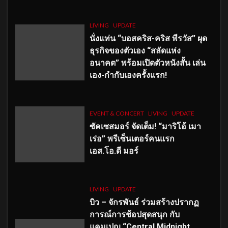
LIVING
UPDATE
นั่งแท่น “บอสคริส-คริส พีรวัส” ผุด
ธุรกิจของตัวเอง “สลัดแห่ง
อนาคต” พร้อมเปิดตัวหนังสั้น เล่น
เอง-กำกับเองครั้งแรก!
EVENT & CONCERT
LIVING
UPDATE
ซัคเซสมอร์ จัดเต็ม
!
“มาริโอ้ เมา
เร่อ” พรีเซ็นเตอร์คนแรก
เอส
.โอ.ดี มอร์
LIVING
UPDATE
บิว – จักรพันธ์ ร่วมสร้างปรากฏ
การณ์การช้อปสุดสนุก กับ
แคมเปญ “Central Midnight