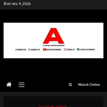
Skip
สิงหาคม 9, 2026
to
content
Primary
Watch Online
Menu
TV & MOVIE
UPDATE