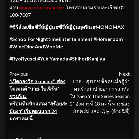
ผ่าน
www.monomax.me
โทรสอบถามรายละเอียด 02-
100-7007
#ซีรีส์เอเชีย ซีรีส์ญี่ปุ่น #ซีรีส์ญี่ปุ่นสุดฟิน #MONOMAX
#
SchoolForNighttimeEntertainmen
t #Homeroom
#WineDineAndWooMe
#RyoRyusei #YukiYamada #ShihoriKanjiya
Continue
Previous
Next
“เปิดกองวิก 3
oniline”
ส่อง
บาส – สุรเดช ช็อค! เมื่อรู้ว่า
Reading
โมเมนต์ “นาย-ใบเฟิร์น”
คนรักเก่าป่วยอาการสาหัส
ชวนฟิน
ใน “Gen Y The Series Season
พร้อมทีมนักแสดง “สร้อยสะ
2” อังคารที่ 18 มคนี้ ทางช่อง
บันงา” เริ่มตอนแรก 24
3 กด 33 และ iQiyi (อ้ายฉีอี้)
มกราคม นี้