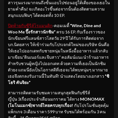
สาวรุนแรงมากจนถึงขั้นแอบไปซ่อนอยู่ใต้เตียงของเธอใน
ยามค่ำคืน! จะเกิดอะไรขึ้นต่อจากนั้นต้องติดตามความ
สนุกแบบฟินๆ ได้ตลอดทั้ง 10 EP.
ปิดท้ายกับซีรีส์โรแมนติก
-คอมเมดี้
“
Wine, Dine and
Woo Me ปิ๊งรักสาวนักชิม”
ครบ 16 EP. กับเรื่องราวของ
นักเขียนฟรีแลนซ์สาวโสดวัย 29 ปี ได้รับการติดต่อจาก
บก.นิตยสาร ให้เข้าร่วมกับโปรเจกต์ใหม่ของบริษัท นั่นคือ
ให้เธอไปออกเดทกับชายหนุ่มในหนึ่งมื้ออาหาร แล้วกลับ
มาเขียน”ดินเนอร์และจีบสาว” คอลัมน์แนะนำร้านอาหาร
สำหรับชวนผู้หญิงไปออกเดท ด้วยความที่เธอเป็นนักชิม
ตัวยง แถมนี่ยังเป็นโอกาสดีที่เธอจะได้พบหนุ่มๆ มากมาย
เธอจึงตกลงรับงานนี้ในทันที! นำแสดงโดยนางเอกสาว
“ชิ
โฮริ คันจิยะ”
สามารถติดตามรับชมความสนุกสุดฟินกับซีรีส์
ญี่ปุ่น 3เรื่องประจำเดือนมกราคม ได้ทาง
MONOMAX
(โมโนแมกซ์)
พากย์ไทยครบทุกเรื่อง
!
กับโปรโมชั่นสุดคุ้ม
แพ็กเกจ 3 เดือน ราคา 599 บาท รับชมได้พร้อมกัน 3 คน
วันนี้ – 31 มีนาคม2565 สมัคร