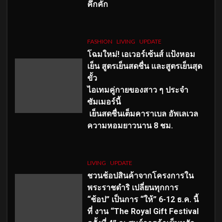
คึกคัก
FASHION
LIVING
UPDATE
โฉมใหม่
! เอเวอร์เซ้นส์ แป้งหอม
เย็น สูตรเย็นสดชื่น และสูตรเย็นสุด
ขั้ว
ไอเทมคู่กายของสาว ๆ ประจำ
ซัมเมอร์นี้
เย็นสดชื่นเต็มคาราเบล อัพเลเวล
ความหอมยาวนาน
8
ชม.
LIVING
UPDATE
ชวนช้อปสินค้าจากโครงการใน
พระราชดำริ เปลี่ยนทุกการ
“ช้อป” เป็นการ “ให้” 6-12 ธ.ค. นี้
ที่ งาน “The Royal Gift Festival