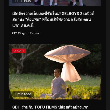
1 min read
เปิดจักรวาลเล็บเจลซีซันใหม่! GELBOYS 2 เดบิวต์
สถานะ “ติ่งแฟน” พร้อมเสิร์ฟความคลั่งรัก ตอน
แรก 8 ส.ค.นี้
2 วัน ago
admin
UPDATE
1 min read
GDH ร่วมกับ TOFU FILMS ปล่อยตัวอย่างแรก!