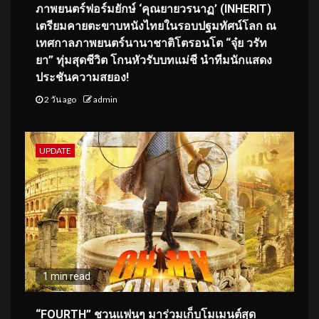
ภาพยนตร์ฟอร์มยักษ์ ‘คุณยายวรนาฏ’ (INHERIT)
เตรียมคายตะขาบหนังไทยในรอบปฐมทัศน์โลก ณ
เทศกาลภาพยนตร์นานาชาติโตรอนโต “จุ๋ย วรัท
ยา” ทุ่มสุดชีวิต โกนหัวรับบทแม่ชี นำทีมนักแสดง
ประชันความสยอง!
2 วัน ago
admin
UPDATE
1 min read
“FOURTH” ชวนแฟนๆ มาร่วมเก็บโมเมนต์สุด