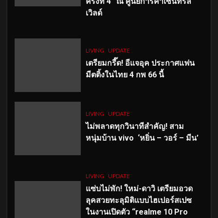
ครั้งที่ 4” ณ ศูนย์การค้าเซ็นทรัล
เวิลด์
LIVING
UPDATE
เตรียมกรี๊ด! อีแจอุค ประกาศแฟน
มีตติ้งในไทย 4 กพ 66 นี้
LIVING
UPDATE
ไม่พลาดทุกวินาทีสำคัญ
! สาม
หนุ่มบ้าน vivo ‘หยิ่น – วอร์ – มีน’
LIVING
UPDATE
แซ่บไม่พัก! ใหม่-ดาวิ เตรียมอวด
ลุคสวยทะลุมิติแบบไฮเปอร์สเปซ
ในงานเปิดตัว “realme 10 Pro