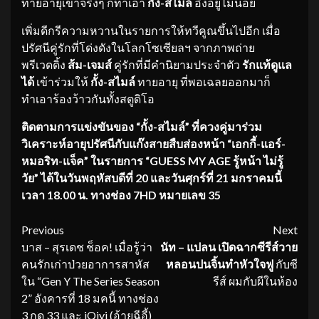
ทายอายุเข้าจริงๆ ก็ทำเอา
กั้ง-สไมล์
อึ้งอยู่ไม่น้อย
เพิ่มดีกรีความหวานในรายการให้ทวีคูณขึ้นไปอีก เมื่อ
ปรัศนีคู่รักที่โด่งดังในโลกโซเซียลฯ จากภาพถ่าย
พรีเวดดิ้ง
ส้ม-เจมส์
คู่รักที่มีคำนิยามประจำตัว
รักแท้ดูแล
ได้
เข้าร่วมให้
กั้ง-สไมล์
ทายอายุ ที่พอเฉลยออกมาก็
ทำเอาร้องว้าวกันทั้งสตูดิโอ
ติดตามการแข่งขันของ
“กั้ง-สไมล์” ที่ควงคู่มาร่วม
วิเคราะห์อายุ
ปรัศนีกับแก๊งสายสืบส่องหน้า “เอกกี้-แอร์-
หมอริท-แจ็ค” ในรายการ “GUESS MY AGE รู้หน้า ไม่รู้
วัย” ได้ในวันพฤหัสบดีที่ 20 และวันศุกร์ที่ 21 มกราคมนี้
เวลา 18.00 น. ทางช่อง 7HD หมายเลข 35
Continue
Previous
Next
บาส – สุรเดช ช็อค! เมื่อรู้ว่า
นัท
– แปลน เปิดฉากซีรีส์วาย
Reading
คนรักเก่าป่วยอาการสาหัส
หลอนปนจิ้นทำหั
วใจฟู
กับซี
ใน “Gen Y The Series Season
รีส์ ผมกับผีในห้อง
2” อังคารที่ 18 มคนี้ ทางช่อง
3 กด 33 และ iQiyi (อ้ายฉีอี้)