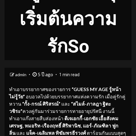
เริ่มต้นความ
รักSo
5 ปี ago
admin
1 min read
ทำเอาบรรยากาศของรายการ
“
GUESS MY AGE รู้หน้า
ไม่รู้วัย”
อบอวลไปด้วยบรรยากาศแห่งความรัก เมื่อคู่รักคู่
หวาน
“กั้ง-กรณ์ ศิริสรณ์”
และ
“สไมล์-ภาลฎา ฐิตะ
วชิระ”
ควงคู่กันมาร่วมรายการทายอายุปรัศนี งานนี้
ทำเอาแก๊งสายสืบส่องหน้า
ดีเจเอกกี้-เอกชัย เอื้อสังคม
เศรษฐ
, หมอริท-เรืองฤทธิ์ ศิริพานิช, แอร์-ภัณฑิลา ฟูก
ลิ่น
และ
แจ็ค-เฉลิมพล ทิฆัมพรธีรวงศ์
ตาร้อนกันแบบสุดๆ