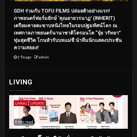
GDH ร่วมกับ TOFU FILMS ปล่อยตัวอย่างแรก!
ภาพยนตร์ฟอร์มยักษ์ ‘คุณยายวรนาฏ’ (INHERIT)
เตรียมคายตะขาบหนังไทยในรอบปฐมทัศน์โลก ณ
เทศกาลภาพยนตร์นานาชาติโตรอนโต “จุ๋ย วรัทยา”
ทุ่มสุดชีวิต โกนหัวรับบทแม่ชี นำทีมนักแสดงประชัน
ความสยอง!
2 วัน ago
admin
LIVING
LIVING
UPDATE
1 min read