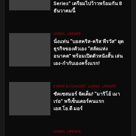
Series” เตรียมไปว้าวพร้อมกัน 8
ธันวาคมนี้
LIVING
UPDATE
นั่งแท่น “บอสคริส-คริส พีรวัส” ผุด
ธุรกิจของตัวเอง “สลัดแห่ง
อนาคต” พร้อมเปิดตัวหนังสั้น เล่น
เอง-กำกับเองครั้งแรก!
EVENT & CONCERT
LIVING
UPDATE
ซัคเซสมอร์ จัดเต็ม
!
“มาริโอ้ เมา
เร่อ” พรีเซ็นเตอร์คนแรก
เอส
.โอ.ดี มอร์
LIVING
UPDATE