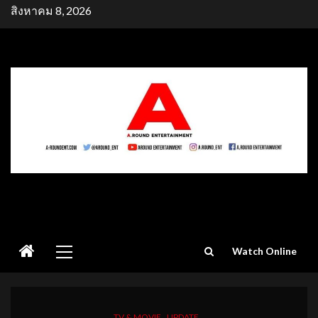
Skip
สิงหาคม 8, 2026
to
content
Primary
Watch Online
Menu
TV & MOVIE
UPDATE