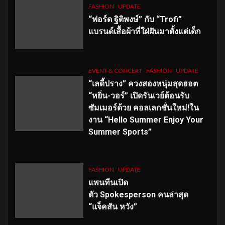
FASHION
UPDATE
“ฟอร์ด ฐิติพงษ์” กับ “Trofi”
แบรนด์เสื้อผ้าที่ใฝ่ฝันมาตั้งแต่เด็ก
EVENT & CONCERT
FASHION
UPDATE
“เลดี้ปราง” ควงสองหนุ่มสุดฮอต
“หยิ่น-วอร์” เปิดรันเวย์ต้อนรับ
ซัมเมอร์ด้วย คอลเลกชั่นใหม่!ใน
งาน “Hello Summer Enjoy Your
Summer Sports”
FASHION
UPDATE
แพนทีนเปิด
ตัว
Spokesperson คนล่าสุด
“แจ็คสัน หวัง”