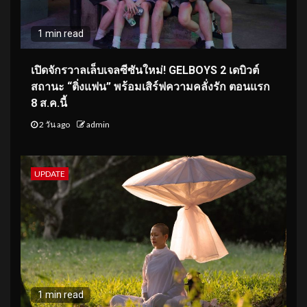
1 min read
เปิดจักรวาลเล็บเจลซีซันใหม่! GELBOYS 2 เดบิวต์
สถานะ “ติ่งแฟน” พร้อมเสิร์ฟความคลั่งรัก ตอนแรก
8 ส.ค.นี้
2 วัน ago
admin
UPDATE
1 min read