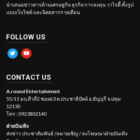
นำเสนอข่าวสารด้านเศรษฐกิจ ธุรกิจ การลงทุน วาไรตี้ ทั้งรูป
แบบเว็บไซต์ และนิตยสารรายเดือน
FOLLOW US
twitter
youtube
CONTACT US
A.round Entertainment
55/11 มบ.สีวลี2 ซอย63 ต.ประชาธิปัตย์ อ.ธัญบุรี จ.ปทุม
12130
โทร : 0923802140
ฝ่ายบันเทิง
ส่งข่าว ประชาสัมพันธ์ /หมายเชิญ / ลงโฆษณาฝ่ายบันเทิง