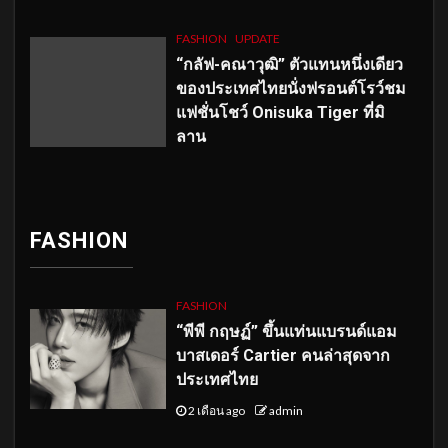
FASHION
UPDATE
“กลัฟ-คณาวุฒิ” ตัวแทนหนึ่งเดียว
ของประเทศไทยนั่งฟรอนต์โรว์ชม
แฟชั่นโชว์ Onisuka Tiger ที่มิ
ลาน
FASHION
FASHION
“พีพี กฤษฏ์” ขึ้นแท่นแบรนด์แอม
บาสเดอร์ Cartier คนล่าสุดจาก
ประเทศไทย
2 เดือน ago
admin