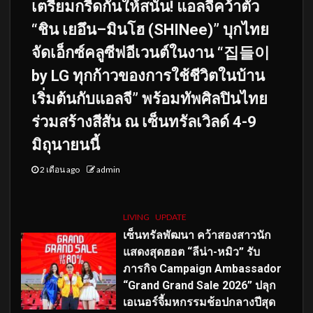
เตรียมกรี๊ดกันให้สนั่น! แอลจีคว้าตัว
“ชิน เยอึน–มินโฮ (SHINee)” บุกไทย
จัดเอ็กซ์คลูซีฟอีเวนต์ในงาน “집들이
by LG ทุกก้าวของการใช้ชีวิตในบ้าน
เริ่มต้นกับแอลจี” พร้อมทัพศิลปินไทย
ร่วมสร้างสีสัน ณ เซ็นทรัลเวิลด์ 4-9
มิถุนายนนี้
2 เดือน ago
admin
LIVING
UPDATE
เซ็นทรัลพัฒนา คว้าสองสาวนัก
แสดงสุดฮอต “ลีน่า-หมิว” รับ
ภารกิจ Campaign Ambassador
“Grand Grand Sale 2026” ปลุก
เอเนอร์จี้มหกรรมช้อปกลางปีสุด