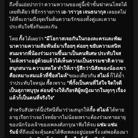
ถึงขั้นเอ่ยปากว่า ความหวานของคู่นี้เข้าขั้นฆ่าคนโสดได้
เลยทีเดียว พิธีกรรายการ
เอ-วราวุธ เจนธนากุล
เลยอดไม่
ได้ที่จะถามถึงจุดเริ่มต้นความรักของทั้งคู่และความ
ประทับใจซึ่งกันและกัน
โดย
กั้ง
ได้เผยว่า
“มีโอกาสเจอกันในกองละครและพั
ฒ
นาความความสัมพันธ์มาเรื่อยๆ ค่อยๆ ขยับความสนิท
สนมจากพี่น้องร่
วมงานขึ้นมาเป็นคนพิเศษ ประทับใจส
ไมล์เพราะอยู่ด้วยแล้
วได้เห็นความเป็นธรรมชาติ ความ
สนุกสนาน ความสดใส ทำให้เรารู้สึกว่านิสัยของน้
องเขา
คือเหมาะสมแล้วที่ชื่
อสไมล์”
ขณะเดียวกัน
สไมล์
ก็ได้ย้ำ
ว่าประทับใจหนุ่ม
กั้ง
เพราะ
“พี่กั้งเป็นคนที่ใส่ใจ จิตใจดี
เป็นสุภาพบุรุษ ค่อนข้างให้เกียรติผู้หญิ
งมากในทุกๆ เรื่อง
แล้วก็เป็นคนที่จริงใจ”
สำหรับสัปดาห์นี้ปรัศนีที่มาร่วมสนุกให้
กั้ง-สไมล์
ได้ทาย
อายุ เรียกว่าเจอโจทย์ยากไม่น้อยเพราะต้องร่วมทายอายุ
ของนักร้องเจ้าของเพลงดังกรุณาฟังให้จบ
แช่ม แช่ม
รัมย์
ที่ถึงแม้จะคุ้นเคยได้ฟังเพลงอยู่บ่อยครั้ง แต่พอต้องมา