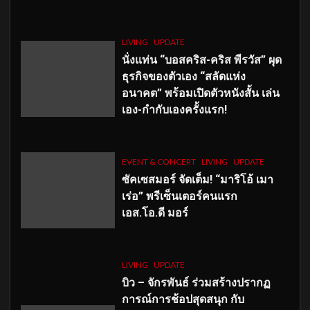
LIVING
UPDATE
นั่งแท่น “บอสคริส-คริส พีรวัส” ผุด
ธุรกิจของตัวเอง “สลัดแห่ง
อนาคต” พร้อมเปิดตัวหนังสั้น เล่น
เอง-กำกับเองครั้งแรก!
EVENT & CONCERT
LIVING
UPDATE
ซัคเซสมอร์ จัดเต็ม
!
“มาริโอ้ เมา
เร่อ” พรีเซ็นเตอร์คนแรก
เอส
.โอ.ดี มอร์
LIVING
UPDATE
บิว – จักรพันธ์ ร่วมสร้างปรากฏ
การณ์การช้อปสุดสนุก กับ