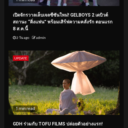
เปิดจักรวาลเล็บเจลซีซันใหม่! GELBOYS 2 เดบิวต์
สถานะ “ติ่งแฟน” พร้อมเสิร์ฟความคลั่งรัก ตอนแรก
8 ส.ค.นี้
2 วัน ago
admin
UPDATE
1 min read
GDH ร่วมกับ TOFU FILMS ปล่อยตัวอย่างแรก!