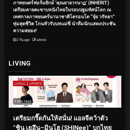
ภาพยนตร์ฟอร์มยักษ์ ‘คุณยายวรนาฏ’ (INHERIT)
เตรียมคายตะขาบหนังไทยในรอบปฐมทัศน์โลก ณ
เทศกาลภาพยนตร์นานาชาติโตรอนโต “จุ๋ย วรัทยา”
ทุ่มสุดชีวิต โกนหัวรับบทแม่ชี นำทีมนักแสดงประชัน
ความสยอง!
2 วัน ago
admin
LIVING
LIVING
UPDATE
1 min read
เตรียมกรี๊ดกันให้สนั่น! แอลจีคว้าตัว
“ชิน เยอึน–มินโฮ (SHINee)” บุกไทย