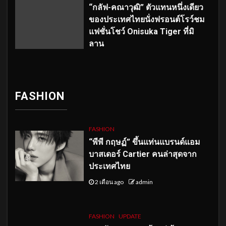
“กลัฟ-คณาวุฒิ” ตัวแทนหนึ่งเดียว
ของประเทศไทยนั่งฟรอนต์โรว์ชม
แฟชั่นโชว์ Onisuka Tiger ที่มิ
ลาน
FASHION
FASHION
“พีพี กฤษฏ์” ขึ้นแท่นแบรนด์แอม
บาสเดอร์ Cartier คนล่าสุดจาก
ประเทศไทย
2 เดือน ago
admin
FASHION
UPDATE