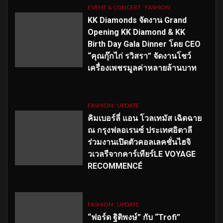
EVENT & CONCERT
FASHION
KK Diamonds จัดงาน Grand
Opening KK Diamond & KK
Birth Day Gala Dinner โดย CEO
“คุณกุ๊กไก่ รวิสรา” จัดงานโชว์
เครื่องเพชรมูลค่าหลายล้านบาท
FASHION
UPDATE
คิมเบอร์ลี่ แอน โวลเทมัส เฉิดฉาย
ณ กรุงฟลอเรนซ์ ประเทศอิตาลี
ร่วมงานเปิดตัวคอลเลคชั่นไฮจิ
วเวลรีจากคาร์เทียร์LE VOYAGE
RECOMMENCÉ
FASHION
UPDATE
“ฟอร์ด ฐิติพงษ์” กับ “Trofi”