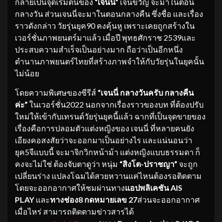
กลายเป็นจุดเริ่มต้นของ
“เจนนี่”
เจนขวัญ จะมาในตอน
กลางวัน ส่วนเจนนี่จะมาในตอนกลางคืน ซึ่งชื่อ และเรื่อง
ราวดังกล่าว วัยรุ่นยุค90 คงคุ้นหู เพราะเคยถูกสร้างใน
เวอร์ชั่นภาพยนตร์มาแล้ว เมื่อปี พุทธศักราช 2539และ
ประสบความสำเร็จเป็นอย่างมาก ถือว่าเป็นอีกหนึ่ง
ตำนานภาพยนตร์ไทยที่สร้างภาพจำให้กับวัยรุ่นในยุคนั้น
ไม่น้อย
โดยความพิเศษของซีรีส์
“เจนนี่ กลางวันครับ กลางคืน
ค่ะ”
ในเวอร์ชั่น2022 นอกจากเรื่องราวของบท ที่ต้องปรับ
ใหม่ให้เข้ากับเทรนด์วัยรุ่นยุคนี้แล้ว ฉากที่เป็นจุดขายของ
เรื่องคือการปลอมตัวแต่งหญิงของ เจนนี่ ที่หลายคนยัง
เอียงคอสงสัยว่าจะออกมาเป็นอย่างไร และแน่นอนว่า
ยุค5จีแบบนี้ จะมาจิกวิกหน้าม้า แต่งหญิงแบบธรรมดา ก็
คงจะไม่ใช่ ต้องจับตาดูว่า หนุ่ม
“สิงโต-ปราชญา”
จะถูก
เปลี่ยนร่าง แปลงโฉมได้สวยหวานแค่ไหนต้องรอติดตาม
โดยจะออกอากาศให้ชมผ่านทาง
แอปพลิเคชัน AIS
PLAY
และ
ทางช่อง8 กดหมายเลข 27
ส่วนจะออกอากาศ
เมื่อไหร่ สามารถติดตามข่าวสารได้