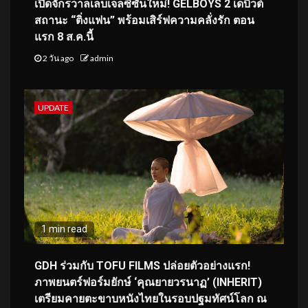
เปิดจักรวาลเล็บเจลซีซันใหม่! GELBOYS 2 เดบิวต์
สถานะ “ติ่งแฟน” พร้อมเสิร์ฟความคลั่งรัก ตอน
แรก 8 ส.ค.นี้
2 วัน ago
admin
UPDATE
1 min read
GDH ร่วมกับ TOFU FILMS ปล่อยตัวอย่างแรก!
ภาพยนตร์ฟอร์มยักษ์ ‘คุณยายวรนาฏ’ (INHERIT)
เตรียมคายตะขาบหนังไทยในรอบปฐมทัศน์โลก ณ