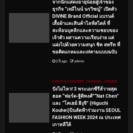
จากนักแสดงอายุน้อยสู่เจ้าของ
ธุรกิจ “เจมีไนน์ นรวิชญ์” เปิดตัว
DIVINE Brand Official แบรนด์
เสื้อผ้าและสินค้าไลฟ์สไตล์ ที่
สะท้อนบุคลิกและความชอบของ
เจ้าตัว ผสานความเรียบง่าย แต่
แฝงไปด้วยความสนุก ชิค สตรีท ที่
ขอติดแกลมและเท่ตามแบบฉบับ
2 ปี ago
admin
EVENT & CONCERT
FASHION
UPDATE
ปังไม่ไหว! 3 พระเอกซีรีส์วายสุด
ฮอต “ฟอร์ด-ฐิติพงศ์”“Nat Chen”
และ “โคเฮย์ ฮิงุจิ” (Higuchi
Kouhei)บินลัดฟ้าร่วมงาน SEOUL
FASHION WEEK 2024 ณ ประเทศ
เกาหลีใต้