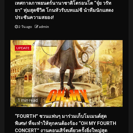
เทศกาลภาพยนตร์นานาชาติโตรอนโต “จุ๋ย วรัท
ยา” ทุ่มสุดชีวิต โกนหัวรับบทแม่ชี นำทีมนักแสดง
ประชันความสยอง!
2 วัน ago
admin
UPDATE
1 min read
“FOURTH” ชวนแฟนๆ มาร่วมเก็บโมเมนต์สุด
พิเศษ! ที่จะทำให้ทุกคนต้องร้อง “OH MY FOURTH
CONCERT” งานคอนเสิร์ตเดี่ยวครั้งยิ่งใหญ่สุด