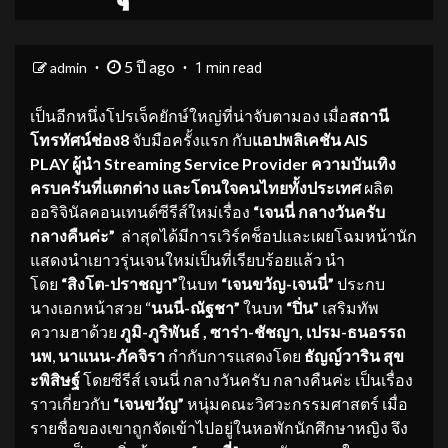
5 ปี ago
admin
1 min read
เป็นอีกหนึ่งโปรเจ็คยักษ์ใหญ่ที่น่าจับตามอง เมื่อ
สถานี
โทรทัศน์ช่อง
8
จับมือครั้งแรก กับ
แอปพลิเคชัน
AIS
PLAY ผู้นำ Streaming Service Provider ความบันเทิง
ครบครันที่แตกต่าง และโดนใจคนไทยทั้งประเทศ
ผลิต
ออริจินัลคอนเทนต์ซีรีส์ใหม่เรื่อง
“เจนนี่ กลางวันครับ
กลางคืนค่ะ”
ล่าสุดได้มีการเวิร์คช็อปและเผยโฉมหน้านัก
แสดงนำเยาวรุ่นเจนใหม่เป็นที่เรียบร้อยแล้ว นำ
โดย
“สิงโต-ปราชญา”
ในบท
“เจนขวัญ-เจนนี่”
ประกบ
นางเอกหน้าสวย “
นนนี่-ณัฐชา”
ในบท
“ปิ่น”
เสริมทัพ
ความฮาด้วย
ภูมิ-ภูริพันธ์
, ซาร่า-ชัชญา, เปรม-ธนอรรถ
นพ
,
นาแนน-ภัคจิรา
กำกับการแสดงโดย
ธัญญ์วาริน สุข
ะพิสิษฐ์
โดยซีรีส์ เจนนี่ กลางวันครับ กลางคืนค่ะ เป็นเรื่อง
ราวเกี่ยวกับ
“เจนขวัญ”
หนุ่มคณะวิศวะกรรมศาสตร์ เมื่อ
รายชื่อของเขาถูกจัดเข้าไปอยู่ในหอพักนักศึกษาหญิง จึง