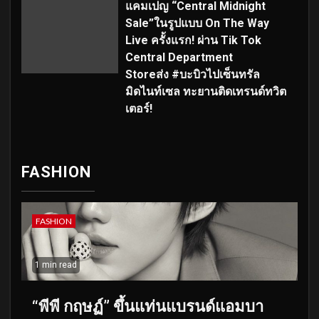
แคมเปญ “Central Midnight
Sale”ในรูปแบบ On The Way
Live ครั้งแรก! ผ่าน Tik Tok
Central Department
Storeส่ง #บะบิวไปเซ็นทรัล
มิดไนท์เซล ทะยานติดเทรนด์ทวิต
เตอร์!
FASHION
FASHION
1 min read
“พีพี กฤษฏ์” ขึ้นแท่นแบรนด์แอมบา