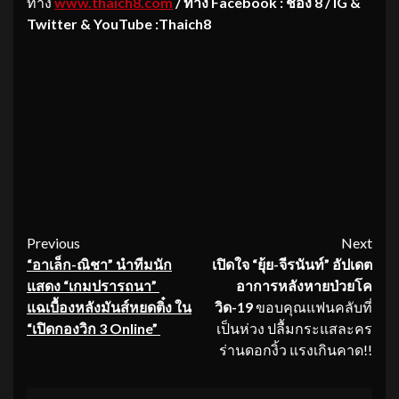
ทาง
www.thaich8.com
/ ทาง Facebook : ช่อง 8 / IG &
Twitter & YouTube :Thaich8
Continue
Previous
Next
“อาเล็ก-ณิชา” นำทีมนัก
เปิดใจ “ยุ้ย-จีรนันท์” อัปเดต
Reading
แสดง “เกมปรารถนา”
อาการหลังหายป่วยโค
แฉเบื้องหลังมันส์หยดติ๋ง ใน
วิด-19
ขอบคุณแฟนคลับที่
“เปิดกองวิก 3
Online”
เป็นห่วง ปลื้มกระแสละคร
ร่านดอกงิ้ว แรงเกินคาด!!