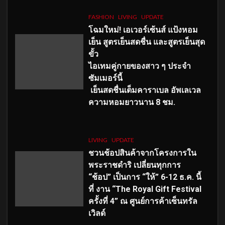
FASHION
LIVING
UPDATE
โฉมใหม่
! เอเวอร์เซ้นส์ แป้งหอม
เย็น สูตรเย็นสดชื่น และสูตรเย็นสุด
ขั้ว
ไอเทมคู่กายของสาว ๆ ประจำ
ซัมเมอร์นี้
เย็นสดชื่นเต็มคาราเบล อัพเลเวล
ความหอมยาวนาน
8
ชม.
LIVING
UPDATE
ชวนช้อปสินค้าจากโครงการใน
พระราชดำริ เปลี่ยนทุกการ
“ช้อป” เป็นการ “ให้” 6-12 ธ.ค. นี้
ที่ งาน “The Royal Gift Festival
ครั้งที่ 4” ณ ศูนย์การค้าเซ็นทรัล
เวิลด์