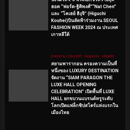
ฮอต “ฟอร์ด-ฐิติพงศ์”“Nat Chen”
และ “โคเฮย์ ฮิงุจิ” (Higuchi
Kouhei)บินลัดฟ้าร่วมงาน SEOUL
FASHION WEEK 2024 ณ ประเทศ
เกาหลีใต้
EVENT & CONCERT
FASHION
UPDATE
สยามพารากอน ครองความเป็นที่
หนึ่งของ LUXURY DESTINATION
จัดงาน “SIAM PARAGON THE
LUXE HALL OPENING
CELEBRATION” เปิดพื้นที่ LUXE
HALL ยกขบวนแบรนด์หรูระดับ
โลกเปิดแฟล็กชิปสโตร์แห่งแรกใน
เมืองไทย