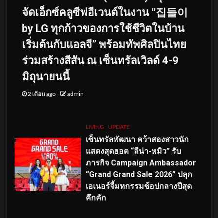
จัดเอ็กซ์คลูซีฟอีเวนต์ในงาน “집들이
by LG ทุกก้าวของการใช้ชีวิตในบ้าน
เริ่มต้นกับแอลจี” พร้อมทัพศิลปินไทย
ร่วมสร้างสีสัน ณ เซ็นทรัลเวิลด์ 4-9
มิถุนายนนี้
2 เดือน ago
admin
LIVING
UPDATE
เซ็นทรัลพัฒนา คว้าสองสาวนัก
แสดงสุดฮอต “ลีน่า-หมิว” รับ
ภารกิจ Campaign Ambassador
“Grand Grand Sale 2026” ปลุก
เอเนอร์จี้มหกรรมช้อปกลางปีสุด
คึกคัก