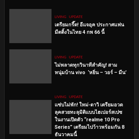
LIVING
UPDATE
เตรียมกรี๊ด! อีแจอุค ประกาศแฟน
มีตติ้งในไทย 4 กพ 66 นี้
LIVING
UPDATE
ไม่พลาดทุกวินาทีสำคัญ
! สาม
หนุ่มบ้าน vivo ‘หยิ่น – วอร์ – มีน’
LIVING
UPDATE
แซ่บไม่พัก! ใหม่-ดาวิ เตรียมอวด
ลุคสวยทะลุมิติแบบไฮเปอร์สเปซ
ในงานเปิดตัว “realme 10 Pro
Series” เตรียมไปว้าวพร้อมกัน 8
ธันวาคมนี้