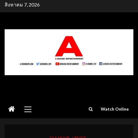
Skip
สิงหาคม 7, 2026
to
content
Primary
Watch Online
Menu
TV & MOVIE
UPDATE