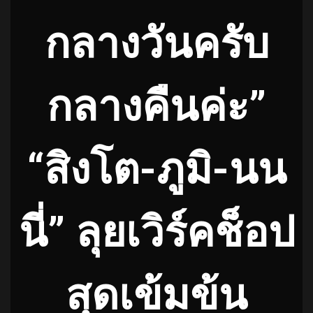
กลางวันครับ
กลางคืนค่ะ”
“สิงโต-ภูมิ-นน
นี่” ลุยเวิร์คช็อป
สุดเข้มข้น