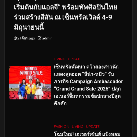
เริ่มต้นกับแอลจี” พร้อมทัพศิลปินไทย
ร่วมสร้างสีสัน ณ เซ็นทรัลเวิลด์ 4-9
มิถุนายนนี้
2 เดือน ago
admin
LIVING
UPDATE
เซ็นทรัลพัฒนา คว้าสองสาวนัก
แสดงสุดฮอต “ลีน่า-หมิว” รับ
ภารกิจ Campaign Ambassador
“Grand Grand Sale 2026” ปลุก
เอเนอร์จี้มหกรรมช้อปกลางปีสุด
คึกคัก
FASHION
LIVING
UPDATE
โฉมใหม่
! เอเวอร์เซ้นส์ แป้งหอม