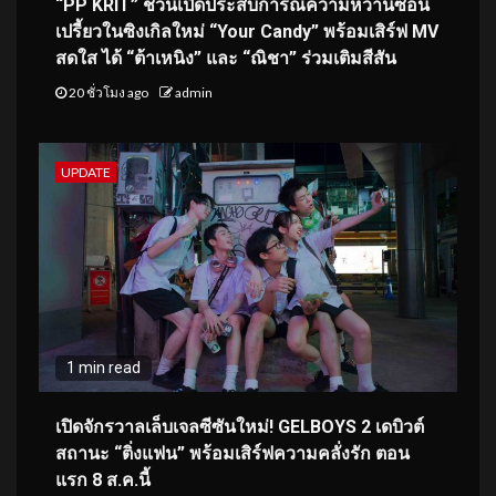
“PP KRIT” ชวนเปิดประสบการณ์ความหวานซ่อน
เปรี้ยวในซิงเกิลใหม่ “Your Candy” พร้อมเสิร์ฟ MV
สดใส ได้ “ต้าเหนิง” และ “ณิชา” ร่วมเติมสีสัน
20 ชั่วโมง ago
admin
UPDATE
1 min read
เปิดจักรวาลเล็บเจลซีซันใหม่! GELBOYS 2 เดบิวต์
สถานะ “ติ่งแฟน” พร้อมเสิร์ฟความคลั่งรัก ตอน
แรก 8 ส.ค.นี้