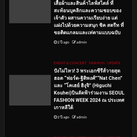
เสื้อผ้าและสินค้าไลฟ์สไตล์ ที่
สะท้อนบุคลิกและความชอบของ
เจ้าตัว ผสานความเรียบง่าย แต่
แฝงไปด้วยความสนุก ชิค สตรีท ที่
ขอติดแกลมและเท่ตามแบบฉบับ
2 ปี ago
admin
EVENT & CONCERT
FASHION
UPDATE
ปังไม่ไหว! 3 พระเอกซีรีส์วายสุด
ฮอต “ฟอร์ด-ฐิติพงศ์”“Nat Chen”
และ “โคเฮย์ ฮิงุจิ” (Higuchi
Kouhei)บินลัดฟ้าร่วมงาน SEOUL
FASHION WEEK 2024 ณ ประเทศ
เกาหลีใต้
2 ปี ago
admin