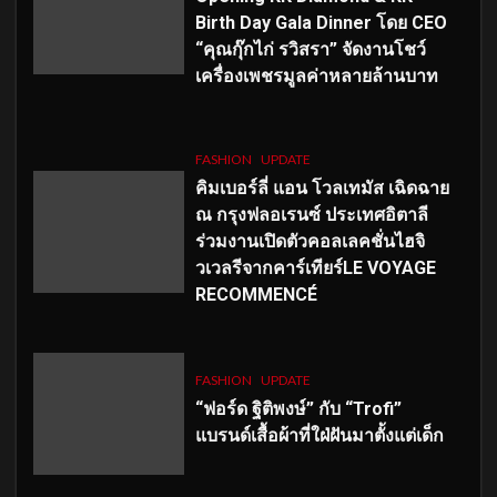
Birth Day Gala Dinner โดย CEO
“คุณกุ๊กไก่ รวิสรา” จัดงานโชว์
เครื่องเพชรมูลค่าหลายล้านบาท
FASHION
UPDATE
คิมเบอร์ลี่ แอน โวลเทมัส เฉิดฉาย
ณ กรุงฟลอเรนซ์ ประเทศอิตาลี
ร่วมงานเปิดตัวคอลเลคชั่นไฮจิ
วเวลรีจากคาร์เทียร์LE VOYAGE
RECOMMENCÉ
FASHION
UPDATE
“ฟอร์ด ฐิติพงษ์” กับ “Trofi”
แบรนด์เสื้อผ้าที่ใฝ่ฝันมาตั้งแต่เด็ก