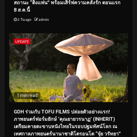
สถานะ “ติ่งแฟน” พร้อมเสิร์ฟความคลั่งรัก ตอนแรก
8 ส.ค.นี้
2 วัน ago
admin
UPDATE
1 min read
GDH ร่วมกับ TOFU FILMS ปล่อยตัวอย่างแรก!
ภาพยนตร์ฟอร์มยักษ์ ‘คุณยายวรนาฏ’ (INHERIT)
เตรียมคายตะขาบหนังไทยในรอบปฐมทัศน์โลก ณ
เทศกาลภาพยนตร์นานาชาติโตรอนโต “จุ๋ย วรัทยา”