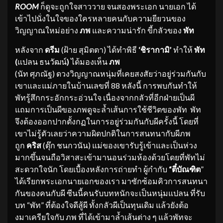
ROOM
ก็ดูจะถูกใจสาววาย จนสองพระเอก นายเอก ได้
เข้าไปนั่งในใจของใครหลายคนกับความยียวนของ
วิญญาณใหม่อย่าง
ภพ
และความน่ารัก ขี้กลัวของ
พัท
หลังจาก
ดรีม
(ฝ้าย สุมิตตา) ได้ทำพิธี
‘ชิรากามิ’
ทำให้
พัท
(
แปลน ธนวัฒน์
)
ได้มองเห็น
ภพ
(นัท ศุภณัฐ) ดวงวิญญาณหนุ่มที่เคยสงสัยว่าอยู่ร่วมกันกับ
เขาและแม่ภายในบ้านเลขที่ 88 หลังนี้ การพบกันทำให้
พัทรู้สึกกระอักกระอ่วนใจ เนื่องจากกลัวที่อีกฝ่ายเป็นผี
แถมการเป็นผีของภพดูจะล้ำเส้นการใช้ชีวิตของพัท พัท
จึงต้องออกปากตั้งกฏในการอยู่ร่วมกันกับผีครั้งนี้ โดยที่
เขาไม่รู้ตัวเลยว่าความผิดปกติในการสนทนากับผีภพ
ถูก
คริส
(ตุ๊ก ชนกวนัน) แม่ของเขารับรู้เข้าและเป็นห่วง
มากขึ้นจนถือวิสาสะเข้ามานอนร่วมห้องด้วยโดยที่พัทไม่
สะดวกใจนัก โดยเบื้องหลังการถ่ายทำ ผู้กำกับ
“ตี๋
บัณฑิต
”
ได้เรียกพระเอกนายเอกของเรา มาซักซ้อมคิวการสนทนา
กันของคนกับผี ซีนนี้คนรับบทหนักจะเป็นหนุ่มแปลน ที่รับ
บท “พัท” ที่ต้องใจดีสู้ผี ทั้งกลัวผีเป็นทุนเดิม แล้วยังต้อ
งมาเครียใจกับ ภพ ที่ได้เข้ามาล้ำเส้นต่าง ๆ แล้วพัทจะ