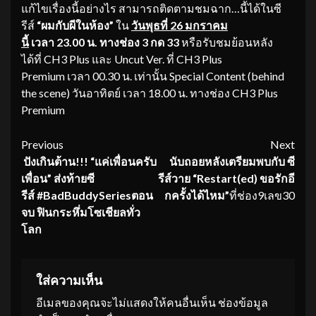
แก้ไขเรื่องนี้อย่างไร สามารถติดตามชมฉาก…นี้ได้ในซี
รีส์
“ผมกับผีในห้อง”
ใน
วันพุธที่
26 มกราคม
นี้
เวลา 23.00 น. ทางช่อง 3 กด 33
หรือรับชมย้อนหลัง
ได้ที่ CH3 Plus และ Uncut Ver. ที่ CH3 Plus
Premium เวลา 00.30 น. เท่านั้น Special Content (behind
the scene) วันอาทิตย์ เวลา 18.00 น. ทางช่อง CH3 Plus
Premium
Continue
Previous
Next
ปังเกินต้าน!!! “แค่เพื่อนครับ
นับถอยหลังเตรียมพบกับ ซี
Reading
เพื่อน” ส่งท้ายซี
รีส์วาย
“Restart(ed) ขอรักอี
รีส์
#BadBuddySeries
ตอน
กครั้งได้ไหม
”
ที่ช่อง9เลข30
จบ
ฟินกระหึ่มโซเชียล
ทั่ว
โลก
ใส่ความเห็น
อีเมลของคุณจะไม่แสดงให้คนอื่นเห็น
ช่องข้อมูล