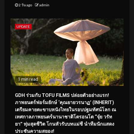
2 วัน ago
admin
UPDATE
1 min read
GDH ร่วมกับ TOFU FILMS ปล่อยตัวอย่างแรก!
ภาพยนตร์ฟอร์มยักษ์ ‘คุณยายวรนาฏ’ (INHERIT)
เตรียมคายตะขาบหนังไทยในรอบปฐมทัศน์โลก ณ
เทศกาลภาพยนตร์นานาชาติโตรอนโต “จุ๋ย วรัท
ยา” ทุ่มสุดชีวิต โกนหัวรับบทแม่ชี นำทีมนักแสดง
ประชันความสยอง!