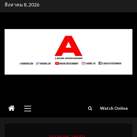
Skip
สิงหาคม 8, 2026
to
content
Primary
Watch Online
Menu
TV & MOVIE
UPDATE