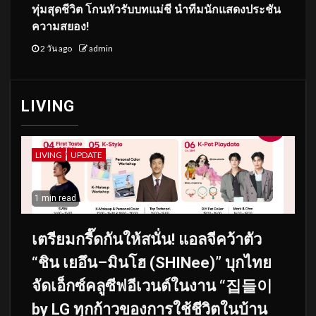
ทุ่มสุดชีวิต โกนหัวรับบทแม่ชี นำทีมนักแสดงประชัน
ความสยอง!
2 วัน ago
admin
LIVING
LIVING
UPDATE
1 min read
เตรียมกรี๊ดกันให้สนั่น! แอลจีคว้าตัว
“ชิน เยอึน–มินโฮ (SHINee)” บุกไทย
จัดเอ็กซ์คลูซีฟอีเวนต์ในงาน “집들이
by LG ทุกก้าวของการใช้ชีวิตในบ้าน