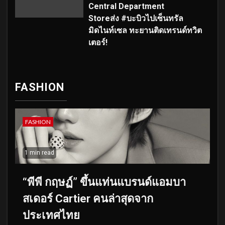
Central Department
Storeส่ง #บะบิวไปเซ็นทรัล
มิดไนท์เซล ทะยานติดเทรนด์ทวิต
เตอร์!
FASHION
FASHION
1 min read
“พีพี กฤษฏ์” ขึ้นแท่นแบรนด์แอมบา
สเดอร์ Cartier คนล่าสุดจาก
ประเทศไทย