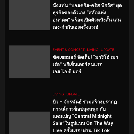
นั่งแท่น “บอสคริส-คริส พีรวัส” ผุด
ธุรกิจของตัวเอง “สลัดแห่ง
อนาคต” พร้อมเปิดตัวหนังสั้น เล่น
เอง-กำกับเองครั้งแรก!
EVENT & CONCERT
LIVING
UPDATE
ซัคเซสมอร์ จัดเต็ม
!
“มาริโอ้ เมา
เร่อ” พรีเซ็นเตอร์คนแรก
เอส
.โอ.ดี มอร์
LIVING
UPDATE
บิว – จักรพันธ์ ร่วมสร้างปรากฏ
การณ์การช้อปสุดสนุก กับ
แคมเปญ “Central Midnight
Sale”ในรูปแบบ On The Way
Live ครั้งแรก! ผ่าน Tik Tok