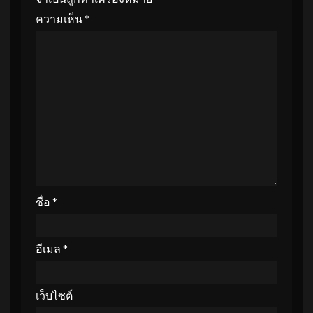
ความเห็น
*
ชื่อ
*
อีเมล
*
เว็บไซต์