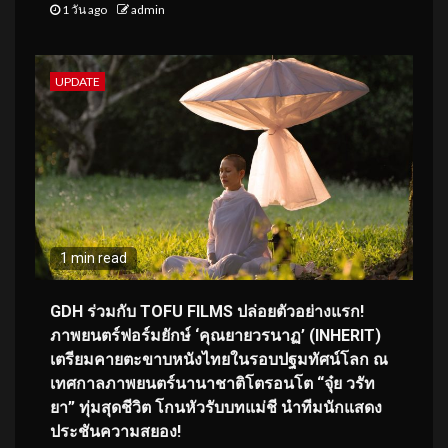
1 วัน ago
admin
UPDATE
1 min read
GDH ร่วมกับ TOFU FILMS ปล่อยตัวอย่างแรก!
ภาพยนตร์ฟอร์มยักษ์ ‘คุณยายวรนาฏ’ (INHERIT)
เตรียมคายตะขาบหนังไทยในรอบปฐมทัศน์โลก ณ
เทศกาลภาพยนตร์นานาชาติโตรอนโต “จุ๋ย วรัท
ยา” ทุ่มสุดชีวิต โกนหัวรับบทแม่ชี นำทีมนักแสดง
ประชันความสยอง!