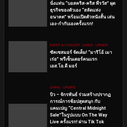
นั่งแท่น “บอสคริส-คริส พีรวัส” ผุด
ธุรกิจของตัวเอง “สลัดแห่ง
อนาคต” พร้อมเปิดตัวหนังสั้น เล่น
เอง-กำกับเองครั้งแรก!
EVENT & CONCERT
LIVING
UPDATE
ซัคเซสมอร์ จัดเต็ม
!
“มาริโอ้ เมา
เร่อ” พรีเซ็นเตอร์คนแรก
เอส
.โอ.ดี มอร์
LIVING
UPDATE
บิว – จักรพันธ์ ร่วมสร้างปรากฏ
การณ์การช้อปสุดสนุก กับ
แคมเปญ “Central Midnight
Sale”ในรูปแบบ On The Way
Live ครั้งแรก! ผ่าน Tik Tok