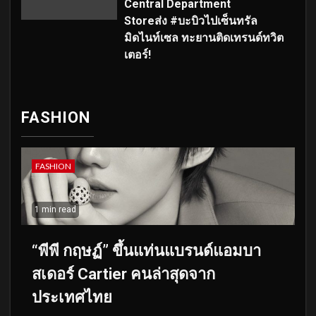
Central Department
Storeส่ง #บะบิวไปเซ็นทรัล
มิดไนท์เซล ทะยานติดเทรนด์ทวิต
เตอร์!
FASHION
FASHION
1 min read
“พีพี กฤษฏ์” ขึ้นแท่นแบรนด์แอมบา
สเดอร์ Cartier คนล่าสุดจาก
ประเทศไทย