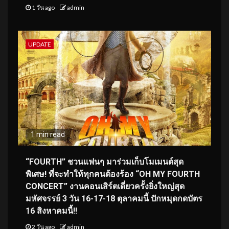
1 วัน ago
admin
UPDATE
1 min read
“FOURTH” ชวนแฟนๆ มาร่วมเก็บโมเมนต์สุด
พิเศษ! ที่จะทำให้ทุกคนต้องร้อง “OH MY FOURTH
CONCERT” งานคอนเสิร์ตเดี่ยวครั้งยิ่งใหญ่สุด
มหัศจรรย์ 3 วัน 16-17-18 ตุลาคมนี้ ปักหมุดกดบัตร
16 สิงหาคมนี้!!
2 วัน ago
admin