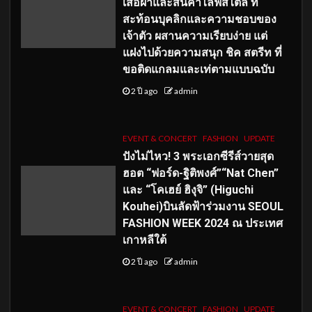
เสื้อผ้าและสินค้าไลฟ์สไตล์ ที่
สะท้อนบุคลิกและความชอบของ
เจ้าตัว ผสานความเรียบง่าย แต่
แฝงไปด้วยความสนุก ชิค สตรีท ที่
ขอติดแกลมและเท่ตามแบบฉบับ
2 ปี ago
admin
EVENT & CONCERT
FASHION
UPDATE
ปังไม่ไหว! 3 พระเอกซีรีส์วายสุด
ฮอต “ฟอร์ด-ฐิติพงศ์”“Nat Chen”
และ “โคเฮย์ ฮิงุจิ” (Higuchi
Kouhei)บินลัดฟ้าร่วมงาน SEOUL
FASHION WEEK 2024 ณ ประเทศ
เกาหลีใต้
2 ปี ago
admin
EVENT & CONCERT
FASHION
UPDATE