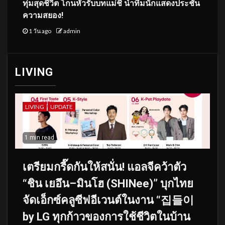
ทุ่มสุดชีวิต โกนหัวรับบทแม่ชี นำทีมนักแสดงประชัน
ความสยอง!
1 วัน ago
admin
LIVING
LIVING
UPDATE
1 min read
เตรียมกรี๊ดกันให้สนั่น! แอลจีคว้าตัว
“ชิน เยอึน–มินโฮ (SHINee)” บุกไทย
จัดเอ็กซ์คลูซีฟอีเวนต์ในงาน “집들이
by LG ทุกก้าวของการใช้ชีวิตในบ้าน