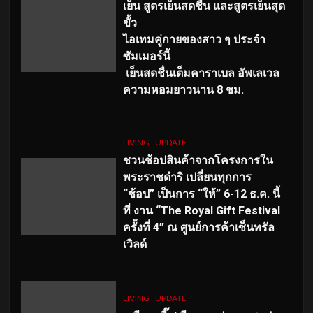
เย็น สูตรเย็นสดชื่น และสูตรเย็นสุด
ขั้ว
ไอเทมคู่กายของสาว ๆ ประจำ
ซัมเมอร์นี้
เย็นสดชื่นเต็มคาราเบล อัพเลเวล
ความหอมยาวนาน
8
ชม.
LIVING
UPDATE
ชวนช้อปสินค้าจากโครงการใน
พระราชดำริ เปลี่ยนทุกการ
“ช้อป” เป็นการ “ให้” 6-12 ธ.ค. นี้
ที่ งาน “The Royal Gift Festival
ครั้งที่ 4” ณ ศูนย์การค้าเซ็นทรัล
เวิลด์
LIVING
UPDATE