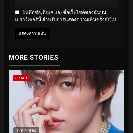
บันทึกชื่อ, อีเมล และชื่อเว็บไซต์ของฉันบน
เบราว์เซอร์นี้ สำหรับการแสดงความเห็นครั้งถัดไป
MORE STORIES
UPDATE
1 min read