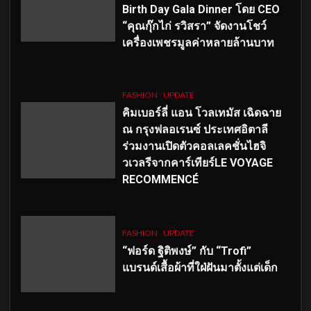
Birth Day Gala Dinner โดย CEO
“คุณกุ๊กไก่ รวิสรา” จัดงานโชว์
เครื่องเพชรมูลค่าหลายล้านบาท
FASHION
UPDATE
คิมเบอร์ลี่ แอน โวลเทมัส เฉิดฉาย
ณ กรุงฟลอเรนซ์ ประเทศอิตาลี
ร่วมงานเปิดตัวคอลเลคชั่นไฮจิ
วเวลรีจากคาร์เทียร์LE VOYAGE
RECOMMENCÉ
FASHION
UPDATE
“ฟอร์ด ฐิติพงษ์” กับ “Trofi”
แบรนด์เสื้อผ้าที่ใฝ่ฝันมาตั้งแต่เด็ก