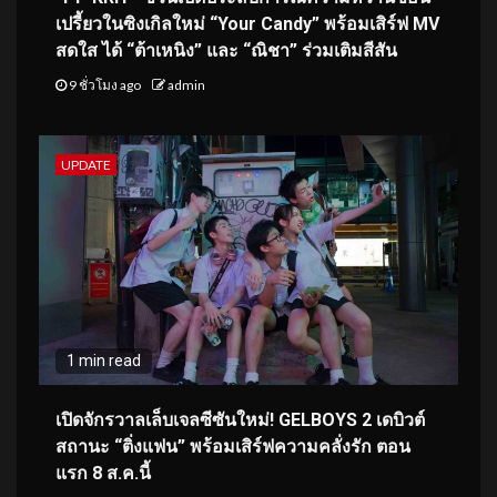
เปรี้ยวในซิงเกิลใหม่ “Your Candy” พร้อมเสิร์ฟ MV
สดใส ได้ “ต้าเหนิง” และ “ณิชา” ร่วมเติมสีสัน
9 ชั่วโมง ago
admin
UPDATE
1 min read
เปิดจักรวาลเล็บเจลซีซันใหม่! GELBOYS 2 เดบิวต์
สถานะ “ติ่งแฟน” พร้อมเสิร์ฟความคลั่งรัก ตอน
แรก 8 ส.ค.นี้