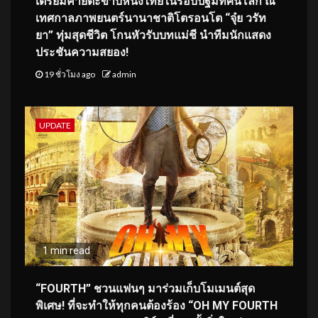
เตรียมคายตะขาบหนังไทยในรอบปฐมทัศน์โลก ณ
เทศกาลภาพยนตร์นานาชาติโตรอนโต “จุ๋ย วรัท
ยา” ทุ่มสุดชีวิต โกนหัวรับบทแม่ชี นำทีมนักแสดง
ประชันความสยอง!
19 ชั่วโมง ago
admin
UPDATE
1 min read
“FOURTH” ชวนแฟนๆ มาร่วมเก็บโมเมนต์สุด
พิเศษ! ที่จะทำให้ทุกคนต้องร้อง “OH MY FOURTH