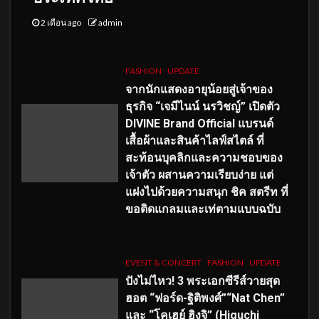
2 เดือน ago
admin
FASHION
UPDATE
จากนักแสดงอายุน้อยสู่เจ้าของ
ธุรกิจ “เจมีไนน์ นรวิชญ์” เปิดตัว
DIVINE Brand Official แบรนด์
เสื้อผ้าและสินค้าไลฟ์สไตล์ ที่
สะท้อนบุคลิกและความชอบของ
เจ้าตัว ผสานความเรียบง่าย แต่
แฝงไปด้วยความสนุก ชิค สตรีท ที่
ขอติดแกลมและเท่ตามแบบฉบับ
EVENT & CONCERT
FASHION
UPDATE
ปังไม่ไหว! 3 พระเอกซีรีส์วายสุด
ฮอต “ฟอร์ด-ฐิติพงศ์”“Nat Chen”
และ “โคเฮย์ ฮิงุจิ” (Higuchi