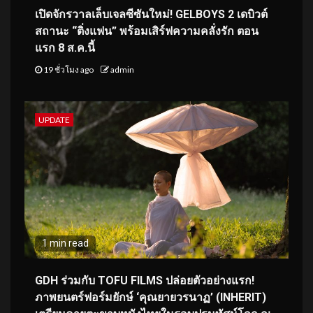
เปิดจักรวาลเล็บเจลซีซันใหม่! GELBOYS 2 เดบิวต์
สถานะ “ติ่งแฟน” พร้อมเสิร์ฟความคลั่งรัก ตอน
แรก 8 ส.ค.นี้
19 ชั่วโมง ago
admin
UPDATE
1 min read
GDH ร่วมกับ TOFU FILMS ปล่อยตัวอย่างแรก!
ภาพยนตร์ฟอร์มยักษ์ ‘คุณยายวรนาฏ’ (INHERIT)