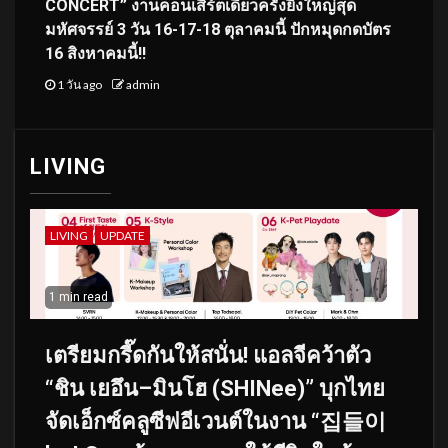
CONCERT” งานคอนเสิร์ตเดี่ยวครั้งยิ่งใหญ่สุด
มหัศจรรย์ 3 วัน 16-17-18 ตุลาคมนี้ ปักหมุดกดบัตร
16 สิงหาคมนี้!!
1 วัน ago
admin
LIVING
LIVING
UPDATE
1 min read
เตรียมกรี๊ดกันให้สนั่น! แอลจีคว้าตัว
“ชิน เยอึน–มินโฮ (SHINee)” บุกไทย
จัดเอ็กซ์คลูซีฟอีเวนต์ในงาน “집들이