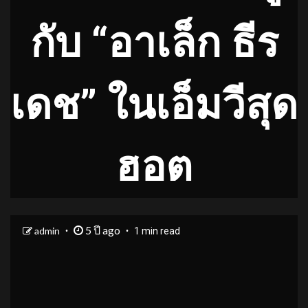
กับ “อาเล็ก ธีร
เดช” ในเอ็มวีสุด
ฮอต
5 ปี ago
admin
1 min read