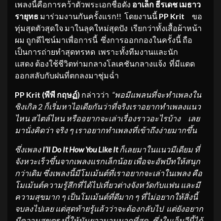
เพลงนี้คือการคว้าตัวพระเอกชื่อดัง
อาเล็ก ธีรเดช
เมธาว
รา
ยุทธ
มาร่วมงานกันครั้งแรก!! โดยงานนี้
PP
Krit
ขอ
ทุ่มสุดตัวสุดใจ มาในลุคใหม่สุดปัง เรียกว่าทั้งเสื้อผ้าหน้า
ผม ถูกดีไซน์มาเพื่อการนี้ ซึ่งการออกกองในครั้งนี้ ถือ
เป็นการถ่ายทำสุดทรหด เพราะทั้งทีมงานและนัก
แสดง ต้องใช้ชีวิตท่ามกลางโลเคชันกลางแจ้ง ที่มีแดด
ออกสลับกับฝนที่ตกลงมาชุ่มฉ่ำ
PP
Krit
(
พีพี
กฤษฏ์
)
กล่าวว่า
“
พอ
มีแพลนที่
จะทำเพลงใน
ซิง
เกิล
2
ก็เริ่มหาไอเดีย
กัน
ว่า
ที่จริงเราอยาก
ทำเพลง
แนว
ไหน สไตล์ไหน
หรืออยากจะเล่าเรื่อง
ราว
อะไร
บ้าง
เลย
มานั่งคิดว่า
จริง ๆ เรา
อยากทำเพลงที่
เข้าถึงง่าย
มากขึ้น
ซึ่งเพลง
I’ll Do It How You Like It
ก็
เลย
มา
ใน
แนว
มีเดียม
ที่
จังหวะ
เร็ว
ขึ้น
จากเพลงแรก
เล็กน้อย
เพื่อจะ
อัพ
บีทให้
สนุก
กว่าเดิม
ซึ่งเพลงนี้มี
โม
เม้นต์
ที่เราอยากจะเล่า
ในเพลง
คือ
โม
เม้นต์
ความรู้สึก
ที่
ได้ไปเที่ยวต่างจังหวัดกับแฟน
และมี
ความสุขมาก ๆ
เป็น
โม
เม้นต์
ที่ดีมาก ๆ
ที่
ไม่อยากให้สิ่งนี้
จบลงไปเลย แต่สุดท้าย
รู้แล้วว่า
จะต้องกลับไป แต่
ยัง
อยาก
มีความสุขตรงนี้ให้มันยาวนาน
มากที่สุด
ซึ่ง
ในเอ็ม
วีนี้ได้