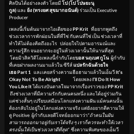
ศิลปินได้อย่างลงตัว โดยมี
โป
(
โป
โปษยะนุ
กูล
)
และ
ย้ง
(
ทรงยศ
สุขมากอนันต์
)
ร่วมเป็น Executive
Producer
เพลงนี้เริ่มต้นมาจากไอเดียของ
PP
Krit
ที่อยากพูดถึง
ช่วงเวลาการพักผ่อนในที่ที่ใช่ กับคนที่ใช่ เป็น ช่วงเวลาที่
ทำให้ไม่ต้องคิดถึงอะไร ปล่อยใจไปตามอารมณ์และ
ความรู้สึก จนอยากจะอยู่ในห้วงเวลานั้นให้นานที่สุด
โดยมิวสิควิดีโอเพลงนี้กำกับโดย
บอส
นฤเบศ
กูโน
ผู้กำกับ
ที่เคยฝากผลงานมาแล้วใน ซีรีส์
แปลรักฉันด้วยใจ
เธอ
Part 1
และเคยสร้างความฮือฮามาแล้วในเอ็มวี
It’s
Okay Not To Be Alright
โดยเพลง
I’ll Do It How
You Like It
ได้แรงบันดาลใจมาจากเรื่องราวของ
PP
Krit
ถึงช่วงเวลาที่มีความรักกับคนคนหนึ่ง และได้อยู่ร่วมกัน
แค่ช่วงสั้นๆ เปรียบเสมือนโลกแห่งความฝัน แม้คนคนนั้น
ต้องกลับไปอยู่ในโลกแห่งความจริง แต่ยังอยากตีความให้
ดู Positive ผู้กำกับเลยตีโจทย์ออกมาว่า“
ถ้าคนในฝัน
สามารถ
ออกมา
อยู่กับเราได้จริง ๆ
เราก็ควรจะ
ทำให้เวลา
ตรงนั้นให้เป็นช่วงเวลาดีที่สุด
”
ซึ่งความพิเศษของเอ็มวี