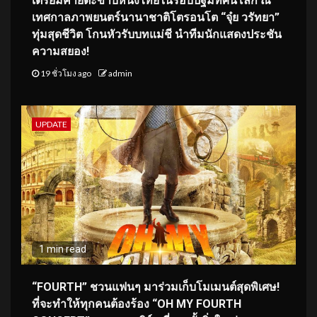
เตรียมคายตะขาบหนังไทยในรอบปฐมทัศน์โลก ณ
เทศกาลภาพยนตร์นานาชาติโตรอนโต “จุ๋ย วรัทยา”
ทุ่มสุดชีวิต โกนหัวรับบทแม่ชี นำทีมนักแสดงประชัน
ความสยอง!
19 ชั่วโมง ago
admin
UPDATE
1 min read
“FOURTH” ชวนแฟนๆ มาร่วมเก็บโมเมนต์สุดพิเศษ!
ที่จะทำให้ทุกคนต้องร้อง “OH MY FOURTH