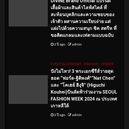
DIVINE Brand Official แบรนด์
เสื้อผ้าและสินค้าไลฟ์สไตล์ ที่
สะท้อนบุคลิกและความชอบของ
เจ้าตัว ผสานความเรียบง่าย แต่
แฝงไปด้วยความสนุก ชิค สตรีท ที่
ขอติดแกลมและเท่ตามแบบฉบับ
2 ปี ago
admin
EVENT & CONCERT
FASHION
UPDATE
ปังไม่ไหว! 3 พระเอกซีรีส์วายสุด
ฮอต “ฟอร์ด-ฐิติพงศ์”“Nat Chen”
และ “โคเฮย์ ฮิงุจิ” (Higuchi
Kouhei)บินลัดฟ้าร่วมงาน SEOUL
FASHION WEEK 2024 ณ ประเทศ
เกาหลีใต้
2 ปี ago
admin