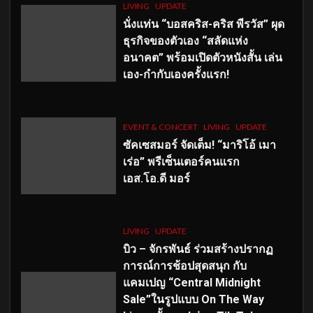
LIVING
UPDATE
นั่งแท่น “บอสคริส-คริส พีรวัส” ผุด
ธุรกิจของตัวเอง “สลัดแห่ง
อนาคต” พร้อมเปิดตัวหนังสั้น เล่น
เอง-กำกับเองครั้งแรก!
EVENT & CONCERT
LIVING
UPDATE
ซัคเซสมอร์ จัดเต็ม
!
“มาริโอ้ เมา
เร่อ” พรีเซ็นเตอร์คนแรก
เอส
.โอ.ดี มอร์
LIVING
UPDATE
บิว – จักรพันธ์ ร่วมสร้างปรากฏ
การณ์การช้อปสุดสนุก กับ
แคมเปญ “Central Midnight
Sale”ในรูปแบบ On The Way