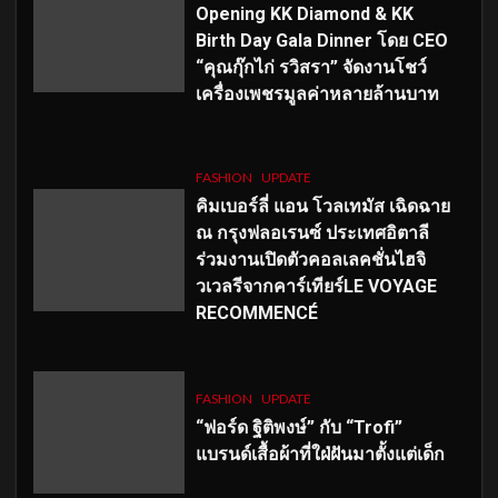
Opening KK Diamond & KK
Birth Day Gala Dinner โดย CEO
“คุณกุ๊กไก่ รวิสรา” จัดงานโชว์
เครื่องเพชรมูลค่าหลายล้านบาท
FASHION
UPDATE
คิมเบอร์ลี่ แอน โวลเทมัส เฉิดฉาย
ณ กรุงฟลอเรนซ์ ประเทศอิตาลี
ร่วมงานเปิดตัวคอลเลคชั่นไฮจิ
วเวลรีจากคาร์เทียร์LE VOYAGE
RECOMMENCÉ
FASHION
UPDATE
“ฟอร์ด ฐิติพงษ์” กับ “Trofi”
แบรนด์เสื้อผ้าที่ใฝ่ฝันมาตั้งแต่เด็ก