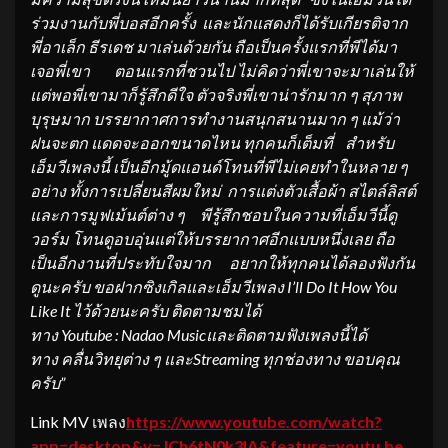
ร่วมงานกับพี่บอ
ส
อีก
ครั้ง
และนักแสดงก็ได้รับเกียรติจาก
พี่อาเล็ก ธีรเดช มาเล่น
ด้วยกัน ถือเป็นครั้งแรกที่พีได้มา
เจอพี่เขา
ตอนแรกที่ชวนไป ไม่คิดว่าพี่เขาจะมาเล่นให้
แต่พอพี่เขามาก็
รู้สึก
ดีใจ
ตัวจริงพี่เขาน่ารักมาก ๆ สุภาพ
บุรุษมาก
บรรยากาศการทำงานสนุกสนานมาก ๆ แม้ว่า
ฝนจะตก แดดจะออกขนาดไหน ทุกคนก็เต็มที่
สำหรับ
เอ็มวีเพลงนี้ เป็น
อีกมู้ด
แอนด์โทนที่พีไม่เคยทำในหลาย ๆ
อย่าง
ทั้ง
การเปลี่ยนสีผมใหม่
การแต่งตัว
เสื้อผ้า สไตล์ลิสต์
และ
การ
มูฟเม้นต์
ต่าง
ๆ
พีรู้สึกชอบ
ใน
ความที่เอ็มวีนี้ดู
วอร์ม
โทนดูอบอุ่นแต่ให้บรรยากาศ
อีกแบบหนึ่งเลย
ถือ
เป็นอีกงานที่ประทับใจมาก
อยากให้ทุกคนได้ลองฟังกัน
ดูนะครับ
ขอฝากซิงเกิลและเอ็มวีเพลง
I’ll Do It How You
Like It
ไว้
ด้วยนะครับ
ติดตามชม
ได้
ทาง
Youtube
:
Nadao
Music
และติดตามฟังเพลงนี้ได้
ทาง
คลื่นวิทยุต่าง
ๆ
และ
Streaming
ทุกช่องทาง
ขอบคุณ
ครับ
”
Link MV เพลง
https://www.youtube.com/watch?
app=desktop&v=JCh
6
tN
0
k
3
IA&feature=youtu.be