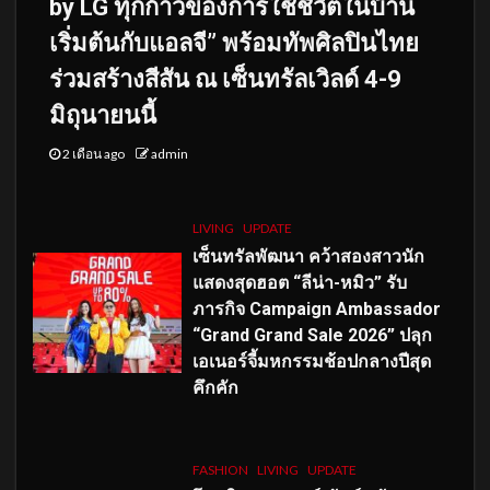
by LG ทุกก้าวของการใช้ชีวิตในบ้าน
เริ่มต้นกับแอลจี” พร้อมทัพศิลปินไทย
ร่วมสร้างสีสัน ณ เซ็นทรัลเวิลด์ 4-9
มิถุนายนนี้
2 เดือน ago
admin
LIVING
UPDATE
เซ็นทรัลพัฒนา คว้าสองสาวนัก
แสดงสุดฮอต “ลีน่า-หมิว” รับ
ภารกิจ Campaign Ambassador
“Grand Grand Sale 2026” ปลุก
เอเนอร์จี้มหกรรมช้อปกลางปีสุด
คึกคัก
FASHION
LIVING
UPDATE