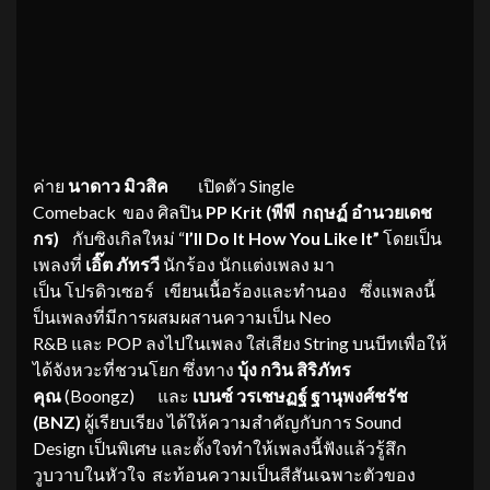
​ค่าย
นาดาว
มิวสิค
เปิดตัว Single
Comeback ของ ศิลปิน
PP
Krit
(
พีพี
กฤษฏ์
อำนวยเดช
กร
)
กับซิงเกิลใหม่ “
I’ll Do It How You Like It
”
โดยเป็น
เพลงที่
เอิ๊ต
ภัทรวี
นักร้อง นักแต่งเพลง มา
เป็น โปรดิวเซอร์ เขียนเนื้อร้องและทำนอง ซึ่งแพลงนี้
ป็นเพลงที่มีการผสมผสานความเป็น Neo
R&B และ POP ลงไปในเพลง ใส่เสียง String บนบีทเพื่อให้
ได้จังหวะที่ชวนโยก ซึ่งทาง
บุ้ง กวิน สิริภัทร
คุณ
(Boongz) และ
เบนซ์ วร
เชษฏฐ์
ฐา
นุ
พงศ์ช
รัช
(
BNZ)
ผู้เรียบเรียง ได้ให้ความสำคัญกับการ Sound
Design เป็นพิเศษ และตั้งใจทำให้เพลงนี้ฟังแล้วรู้สึก
วูบวาบในหัวใจ สะท้อนความเป็นสีสันเฉพาะตัวของ