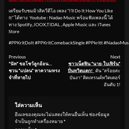
เตรียมรับชมมิวสิควีดีโอ เพลง “I’ll Do It How You Like
It” ได้ทาง Youtube : Nadao Music พร้อมฟังเพลงนี้ ได้
ทาง Spotify, JOOX,TIDAL , Apple Music และ iTunes
Store
#PPKritDoIt #PPKritComebackSingle #PPkritt #NadaoMus
Continue
Previous
Next
“นัท” ขอโชว์ลูกอ้อน…
ชาวเน็ตฟิน “นาย-ใบเฟิร์น”
Reading
ชวน “แปลน” หาความทรง
ปั่นทวิตแตก
!
ดัน “สร้อยสะ
จำที่หายไป
บันงา” ติดเทรนด์ทวิตเตอร์
อันดับ 1!
ใส่ความเห็น
อีเมลของคุณจะไม่แสดงให้คนอื่นเห็น
ช่องข้อมูล
จำเป็นถูกทำเครื่องหมาย
*