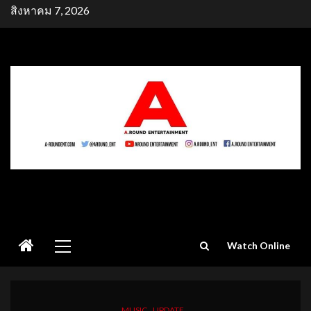
Skip
สิงหาคม 7, 2026
to
content
Primary
Watch Online
Menu
MUSIC
UPDATE