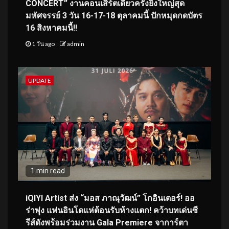
CONCERT” งานคอนเสิร์ตเดี่ยวครั้งยิ่งใหญ่สุด
มหัศจรรย์ 3 วัน 16-17-18 ตุลาคมนี้ ปักหมุดกดบัตร
16 สิงหาคมนี้!!
1 วัน ago
admin
UPDATE
1 min read
iQIYI Artist ส่ง “มอส ภาณุวัฒน์” โกอินเตอร์! ออ
ร่าพุ่ง แฟนอินโดแห่ต้อนรับห้างแตก! คว้าบทเด่นซี
รีส์ดังพร้อมร่วมงาน Gala Premiere จาการ์ตา