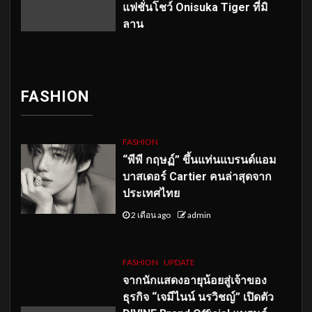
แฟชั่นโชว์ Onisuka Tiger ที่มิ
ลาน
FASHION
FASHION
“พีพี กฤษฏ์” ขึ้นแท่นแบรนด์แอม
บาสเดอร์ Cartier คนล่าสุดจาก
ประเทศไทย
2 เดือน ago
admin
FASHION
UPDATE
จากนักแสดงอายุน้อยสู่เจ้าของ
ธุรกิจ “เจมีไนน์ นรวิชญ์” เปิดตัว