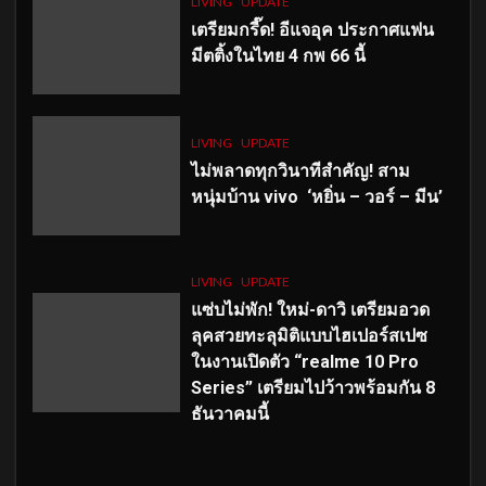
LIVING
UPDATE
เตรียมกรี๊ด! อีแจอุค ประกาศแฟน
มีตติ้งในไทย 4 กพ 66 นี้
LIVING
UPDATE
ไม่พลาดทุกวินาทีสำคัญ
! สาม
หนุ่มบ้าน vivo ‘หยิ่น – วอร์ – มีน’
LIVING
UPDATE
แซ่บไม่พัก! ใหม่-ดาวิ เตรียมอวด
ลุคสวยทะลุมิติแบบไฮเปอร์สเปซ
ในงานเปิดตัว “realme 10 Pro
Series” เตรียมไปว้าวพร้อมกัน 8
ธันวาคมนี้