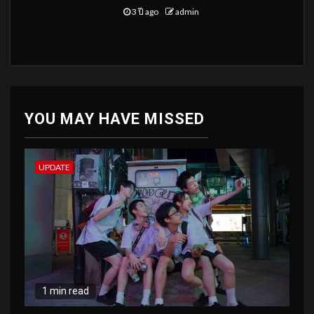
3 ปี ago
admin
YOU MAY HAVE MISSED
UPDATE
1 min read