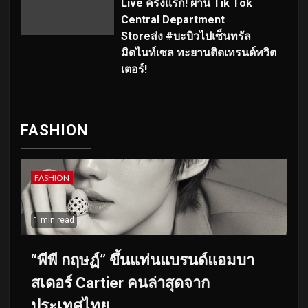
Live ครั้งแรก! ผ่าน Tik Tok
Central Department
Storeส่ง #บะบิวไปเซ็นทรัล
มิดไนท์เซล ทะยานติดเทรนด์ทวิต
เตอร์!
FASHION
FASHION
1 min read
“พีพี กฤษฏ์” ขึ้นแท่นแบรนด์แอมบา
สเดอร์ Cartier คนล่าสุดจาก
ประเทศไทย