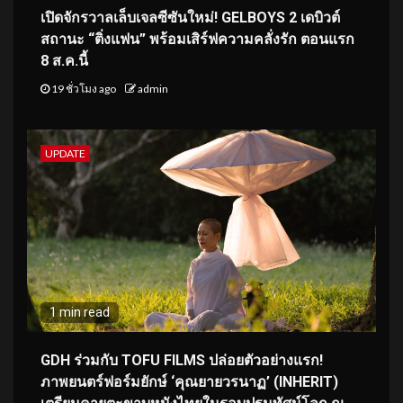
เปิดจักรวาลเล็บเจลซีซันใหม่! GELBOYS 2 เดบิวต์
สถานะ “ติ่งแฟน” พร้อมเสิร์ฟความคลั่งรัก ตอนแรก
8 ส.ค.นี้
19 ชั่วโมง ago
admin
UPDATE
1 min read
GDH ร่วมกับ TOFU FILMS ปล่อยตัวอย่างแรก!
ภาพยนตร์ฟอร์มยักษ์ ‘คุณยายวรนาฏ’ (INHERIT)