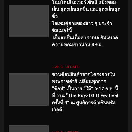
โฉมใหม่
! เอเวอร์เซ้นส์ แป้งหอม
เย็น สูตรเย็นสดชื่น และสูตรเย็นสุด
ขั้ว
ไอเทมคู่กายของสาว ๆ ประจำ
ซัมเมอร์นี้
เย็นสดชื่นเต็มคาราเบล อัพเลเวล
ความหอมยาวนาน
8
ชม.
LIVING
UPDATE
ชวนช้อปสินค้าจากโครงการใน
พระราชดำริ เปลี่ยนทุกการ
“ช้อป” เป็นการ “ให้” 6-12 ธ.ค. นี้
ที่ งาน “The Royal Gift Festival
ครั้งที่ 4” ณ ศูนย์การค้าเซ็นทรัล
เวิลด์