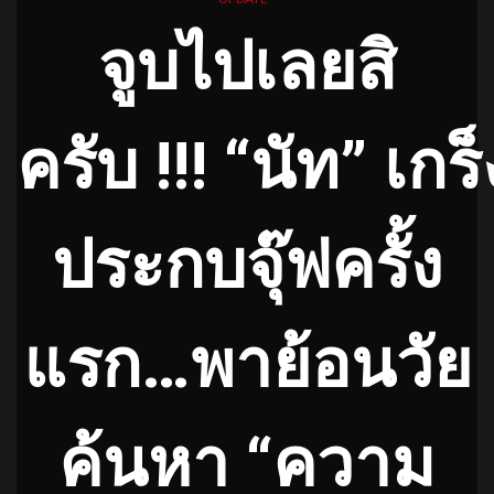
จูบไปเลยสิ
ครับ
!!! “นัท” เก
ประกบจุ๊ฟครั้ง
แรก…พาย้อนวัย
ค้
นหา “ความ