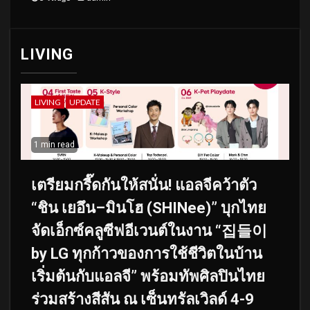
LIVING
LIVING
UPDATE
1 min read
เตรียมกรี๊ดกันให้สนั่น! แอลจีคว้าตัว
“ชิน เยอึน–มินโฮ (SHINee)” บุกไทย
จัดเอ็กซ์คลูซีฟอีเวนต์ในงาน “집들이
by LG ทุกก้าวของการใช้ชีวิตในบ้าน
เริ่มต้นกับแอลจี” พร้อมทัพศิลปินไทย
ร่วมสร้างสีสัน ณ เซ็นทรัลเวิลด์ 4-9