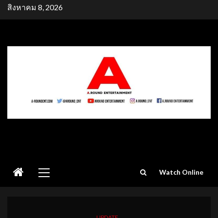
Skip
สิงหาคม 8, 2026
to
content
Primary
Watch Online
Menu
UPDATE