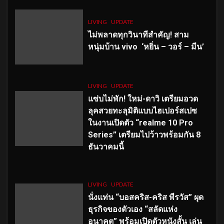
LIVING
UPDATE
ไม่พลาดทุกวินาทีสำคัญ
! สาม
หนุ่มบ้าน vivo ‘หยิ่น – วอร์ – มีน’
LIVING
UPDATE
แซ่บไม่พัก! ใหม่-ดาวิ เตรียมอวด
ลุคสวยทะลุมิติแบบไฮเปอร์สเปซ
ในงานเปิดตัว “realme 10 Pro
Series” เตรียมไปว้าวพร้อมกัน 8
ธันวาคมนี้
LIVING
UPDATE
นั่งแท่น “บอสคริส-คริส พีรวัส” ผุด
ธุรกิจของตัวเอง “สลัดแห่ง
อนาคต” พร้อมเปิดตัวหนังสั้น เล่น