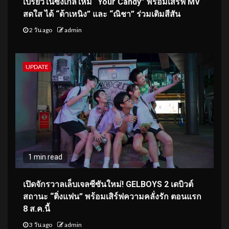
เปรี้ยวในซิงเกิลใหม่ “Your Candy” พร้อมเสิร์ฟ MV
สดใส ได้ “ต้าเหนิง” และ “ณิชา” ร่วมเติมสีสัน
2 วัน ago
admin
UPDATE
1 min read
เปิดจักรวาลเล็บเจลซีซันใหม่! GELBOYS 2 เดบิวต์
สถานะ “ติ่งแฟน” พร้อมเสิร์ฟความคลั่งรัก ตอนแรก
8 ส.ค.นี้
3 วัน ago
admin