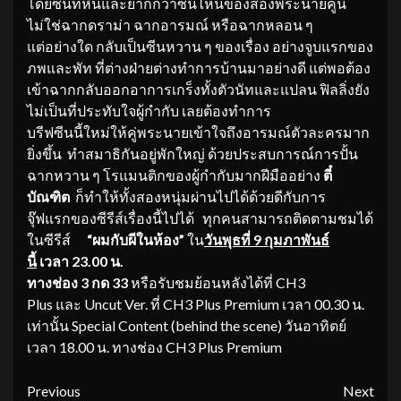
โดยซีนที่หินและยากกว่าซีนไหนของสองพระนายคู่นี้
ไม่ใช่ฉากดราม่า ฉากอารมณ์ หรือฉากหลอน ๆ
แต่อย่างใด กลับเป็นซีนหวาน ๆ ของเรื่อง อย่างจูบแรกของ
ภพและพัท ที่ต่างฝ่ายต่างทำการบ้านมาอย่างดี แต่พอต้อง
เข้าฉากกลับออกอาการเกร็งทั้งตัวนัทและแปลน ฟิลลิ่งยัง
ไม่เป็นที่ประทับใจผู้กำกับ เลยต้องทำการ
บรีฟซีนนี้ใหม่ให้คู่พระนายเข้าใจถึงอารมณ์ตัวละครมาก
ยิ่งขึ้น ทำสมาธิกันอยู่พักใหญ่ ด้วยประสบการณ์การปั้น
ฉากหวาน ๆ โรแมนติกของผู้กำกับมากฝีมืออย่าง
ตี๋
บัณฑิต
ก็ทำให้ทั้งสองหนุ่มผ่านไปได้ด้วยดีกับการ
จุ๊ฟแรกของซีรีส์เรื่องนี้ไปได้ ทุกคนสามารถติดตามชมได้
ในซีรีส์
“ผมกับผีในห้อง”
ใน
วันพุธที่
9 กุมภาพันธ์
นี้
เวลา 23.00 น.
ทางช่อง 3 กด 33
หรือรับชมย้อนหลังได้ที่ CH3
Plus และ Uncut Ver. ที่ CH3 Plus Premium เวลา 00.30 น.
เท่านั้น Special Content (behind the scene) วันอาทิตย์
เวลา 18.00 น. ทางช่อง CH3 Plus Premium
Continue
Previous
Next