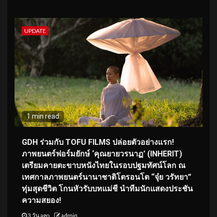
UPDATE
1 min read
GDH ร่วมกับ TOFU FILMS ปล่อยตัวอย่างแรก!
ภาพยนตร์ฟอร์มยักษ์ ‘คุณยายวรนาฏ’ (INHERIT)
เตรียมคายตะขาบหนังไทยในรอบปฐมทัศน์โลก ณ
เทศกาลภาพยนตร์นานาชาติโตรอนโต “จุ๋ย วรัทยา”
ทุ่มสุดชีวิต โกนหัวรับบทแม่ชี นำทีมนักแสดงประชัน
ความสยอง!
3 วัน ago
admin