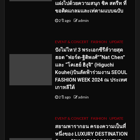
แฝงไปด้วยความสนุก ชิค สตรีท ที่
ขอติดแกลมและเท่ตามแบบฉบับ
2 ปี ago
admin
EVENT & CONCERT
FASHION
UPDATE
ปังไม่ไหว! 3 พระเอกซีรีส์วายสุด
ฮอต “ฟอร์ด-ฐิติพงศ์”“Nat Chen”
และ “โคเฮย์ ฮิงุจิ” (Higuchi
Kouhei)บินลัดฟ้าร่วมงาน SEOUL
FASHION WEEK 2024 ณ ประเทศ
เกาหลีใต้
2 ปี ago
admin
EVENT & CONCERT
FASHION
UPDATE
สยามพารากอน ครองความเป็นที่
หนึ่งของ LUXURY DESTINATION