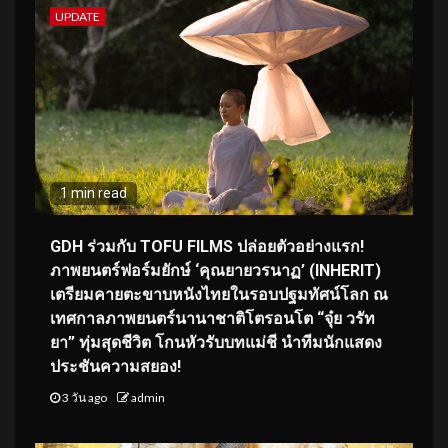
UPDATE
1 min read
GDH ร่วมกับ TOFU FILMS ปล่อยตัวอย่างแรก!
ภาพยนตร์ฟอร์มยักษ์ ‘คุณยายวรนาฏ’ (INHERIT)
เตรียมคายตะขาบหนังไทยในรอบปฐมทัศน์โลก ณ
เทศกาลภาพยนตร์นานาชาติโตรอนโต “จุ๋ย วรัท
ยา” ทุ่มสุดชีวิต โกนหัวรับบทแม่ชี นำทีมนักแสดง
ประชันความสยอง!
3 วัน ago
admin