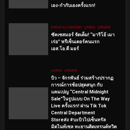
เอง-กำกับเองครั้งแรก!
EVENT & CONCERT
LIVING
UPDATE
ซัคเซสมอร์ จัดเต็ม
!
“มาริโอ้ เมา
เร่อ” พรีเซ็นเตอร์คนแรก
เอส
.โอ.ดี มอร์
LIVING
UPDATE
บิว – จักรพันธ์ ร่วมสร้างปรากฏ
การณ์การช้อปสุดสนุก กับ
แคมเปญ “Central Midnight
Sale”ในรูปแบบ On The Way
Live ครั้งแรก! ผ่าน Tik Tok
Central Department
Storeส่ง #บะบิวไปเซ็นทรัล
มิดไนท์เซล ทะยานติดเทรนด์ทวิต