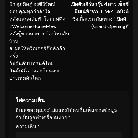
มิว ศุภศิษฏ์ จงชีวีวัฒน์
เปิดตัวเกิร์ลกรุ๊ป 4 สาว เซ็กซี่
Reading
ขอบคุณทุกกำลังใจ
มีเสน่ห์ “
Wish Me”
เดบิวต์
หลังแฟนคลับทั่วโลกแห่ติด
ซิงเกิ้ลแรก กับเพลง “เปิดตัว
#WelcomeHomeMew
(Grand Opening)”
หลังรู้ข่าวหายจากโควิทกลับ
บ้าน
ส่งผลให้ทวิตเตอร์คึกคักอีก
ครั้ง
กับอันดับ1เทรนด์ไทย
อันดับ3โลกและอีกหลาย
ประเทศทั่วโลก
ใส่ความเห็น
อีเมลของคุณจะไม่แสดงให้คนอื่นเห็น
ช่องข้อมูล
จำเป็นถูกทำเครื่องหมาย
*
ความเห็น
*