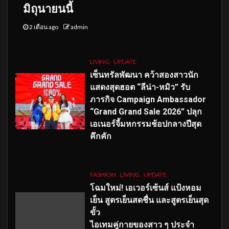
มิถุนายนนี้
2 เดือน ago
admin
LIVING
UPDATE
เซ็นทรัลพัฒนา คว้าสองสาวนัก
แสดงสุดฮอต “ลีน่า-หมิว” รับ
ภารกิจ Campaign Ambassador
“Grand Grand Sale 2026” ปลุก
เอเนอร์จี้มหกรรมช้อปกลางปีสุด
คึกคัก
FASHION
LIVING
UPDATE
โฉมใหม่
! เอเวอร์เซ้นส์ แป้งหอม
เย็น สูตรเย็นสดชื่น และสูตรเย็นสุด
ขั้ว
ไอเทมคู่กายของสาว ๆ ประจำ