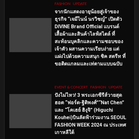
FASHION
UPDATE
จากนักแสดงอายุน้อยสู่เจ้าของ
ธุรกิจ “เจมีไนน์ นรวิชญ์” เปิดตัว
DIVINE Brand Official แบรนด์
เสื้อผ้าและสินค้าไลฟ์สไตล์ ที่
สะท้อนบุคลิกและความชอบของ
เจ้าตัว ผสานความเรียบง่าย แต่
แฝงไปด้วยความสนุก ชิค สตรีท ที่
ขอติดแกลมและเท่ตามแบบฉบับ
EVENT & CONCERT
FASHION
UPDATE
ปังไม่ไหว! 3 พระเอกซีรีส์วายสุด
ฮอต “ฟอร์ด-ฐิติพงศ์”“Nat Chen”
และ “โคเฮย์ ฮิงุจิ” (Higuchi
Kouhei)บินลัดฟ้าร่วมงาน SEOUL
FASHION WEEK 2024 ณ ประเทศ
เกาหลีใต้