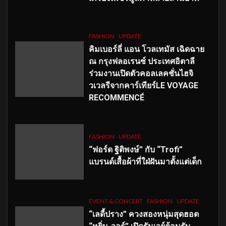
FASHION
UPDATE
คิมเบอร์ลี่ แอน โวลเทมัส เฉิดฉาย
ณ กรุงฟลอเรนซ์ ประเทศอิตาลี
ร่วมงานเปิดตัวคอลเลคชั่นไฮจิ
วเวลรีจากคาร์เทียร์LE VOYAGE
RECOMMENCÉ
FASHION
UPDATE
“ฟอร์ด ฐิติพงษ์” กับ “Trofi”
แบรนด์เสื้อผ้าที่ใฝ่ฝันมาตั้งแต่เด็ก
EVENT & CONCERT
FASHION
UPDATE
“เลดี้ปราง” ควงสองหนุ่มสุดฮอต