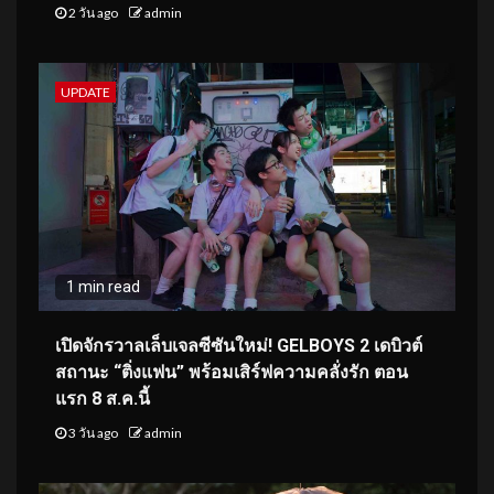
2 วัน ago
admin
UPDATE
1 min read
เปิดจักรวาลเล็บเจลซีซันใหม่! GELBOYS 2 เดบิวต์
สถานะ “ติ่งแฟน” พร้อมเสิร์ฟความคลั่งรัก ตอน
แรก 8 ส.ค.นี้
3 วัน ago
admin