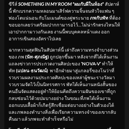
ซีรีส์
SOMETHING IN MY ROOM
“ผมกับผีในห้อง”
สัปดาห์
นี้ พักเบรกความหลอนมาเสิร์ฟความจิ้นจนหัวใจแฟน ๆ
พ่องโตแน่นอน กับโมเมนต์ของคู่พระนาย
ภพกับพัท
ที่ต้อง
ขอบอกเลยว่าเตรียมปากกามารอไว้…ไม่น่ารักตรงไหนให้
เอาปากกามาวงกันเลย งานนี้พบบุคคลหน้าแดง ออก
อาการเขินสองอัตราไปเลย
ฉากหวานสุดฟินในสัปดาห์นี้ เล่าถึงความทรงจำบางส่วน
ของ ภพ
(นัท
-ศุภณัฐ)
ถูกปลุกขึ้นมา หลังจากที่ได้เห็นงาน
แถลงข่าวการประกวดงานศิลปะของ
‘NOVA-V’
ทำให้
พัท
(แปลน
-ธนวัฒน์)
พาอีกฝ่ายมาสู่แกลอรี่ของโนว่าที่
รวบรวมผลงานประกวดศิลปะของเหล่าผู้ชนะรางวัลมา
รวบรวมจัดไว้เป็นนิทรรศการ พัทได้เห็นงานหนังสั้นของ
คนอื่นจัดแสดงอยู่ทำให้ย้อนคิดถึงความฝันของเขาที่ถูก
กลบซ่อนไว้ด้วยปมบางอย่าง ในขณะที่ภพได้เห็นงาน
ออกแบบเสื้อผ้าก็เกิดรู้สึกเชื่อมต่อบางอย่างในตัวเองได้
และภพลองทำบางสิ่งเพื่อเรียกความทรงจำของเขากลับ
คืนมา แล้วภพจะทำสำเร็จหรือไม่