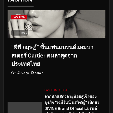
FASHION
1 min read
“พีพี กฤษฏ์” ขึ้นแท่นแบรนด์แอมบา
สเดอร์ Cartier คนล่าสุดจาก
ประเทศไทย
2 เดือน ago
admin
FASHION
UPDATE
จากนักแสดงอายุน้อยสู่เจ้าของ
ธุรกิจ “เจมีไนน์ นรวิชญ์” เปิดตัว
DIVINE Brand Official แบรนด์