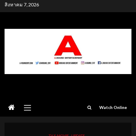
Skip
สิงหาคม 7, 2026
to
content
Primary
Watch Online
Menu
TV & MOVIE
UPDATE