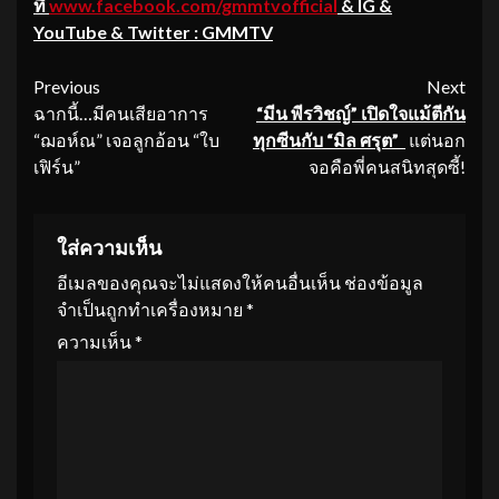
ที่
www.facebook.com/gmmtvofficial
& IG &
YouTube & Twitter : GMMTV
Continue
Previous
Next
ฉากนี้…มีคนเสียอาการ
“มีน พีรวิชญ์” เปิดใจแม้ตีกัน
Reading
“ฌอห์ณ” เจอลูกอ้อน “ใบ
ทุกซีนกับ
“มิล ศรุต”
แต่นอก
เฟิร์น”
จอคือพี่คนสนิทสุดซี้!
ใส่ความเห็น
อีเมลของคุณจะไม่แสดงให้คนอื่นเห็น
ช่องข้อมูล
จำเป็นถูกทำเครื่องหมาย
*
ความเห็น
*