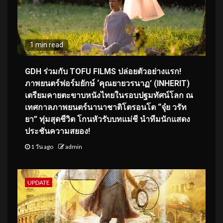
1 min read
GDH ร่วมกับ TOFU FILMS ปล่อยตัวอย่างแรก!
ภาพยนตร์ฟอร์มยักษ์ ‘คุณยายวรนาฏ’ (INHERIT)
เตรียมคายตะขาบหนังไทยในรอบปฐมทัศน์โลก ณ
เทศกาลภาพยนตร์นานาชาติโตรอนโต “จุ๋ย วรัท
ยา” ทุ่มสุดชีวิต โกนหัวรับบทแม่ชี นำทีมนักแสดง
ประชันความสยอง!
1 วัน ago
admin
UPDATE