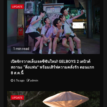
UPDATE
1 min read
เปิดจักรวาลเล็บเจลซีซันใหม่! GELBOYS 2 เดบิวต์
สถานะ “ติ่งแฟน” พร้อมเสิร์ฟความคลั่งรัก ตอนแรก
8 ส.ค.นี้
1 วัน ago
admin
UPDATE