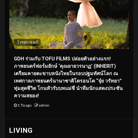
1 min read
GDH ร่วมกับ TOFU FILMS ปล่อยตัวอย่างแรก!
ภาพยนตร์ฟอร์มยักษ์ ‘คุณยายวรนาฏ’ (INHERIT)
เตรียมคายตะขาบหนังไทยในรอบปฐมทัศน์โลก ณ
เทศกาลภาพยนตร์นานาชาติโตรอนโต “จุ๋ย วรัทยา”
ทุ่มสุดชีวิต โกนหัวรับบทแม่ชี นำทีมนักแสดงประชัน
ความสยอง!
1 วัน ago
admin
LIVING