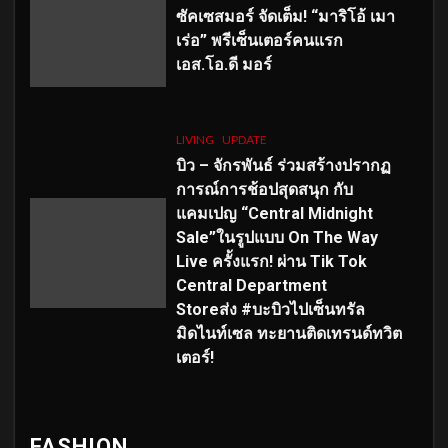
ซัคเซสมอร์ จัดเต็ม
!
“มาริโอ้ เมา
เร่อ” พรีเซ็นเตอร์คนแรก
เอส
.โอ.ดี มอร์
LIVING
UPDATE
บิว – จักรพันธ์ ร่วมสร้างปรากฏ
การณ์การช้อปสุดสนุก กับ
แคมเปญ “Central Midnight
Sale”ในรูปแบบ On The Way
Live ครั้งแรก! ผ่าน Tik Tok
Central Department
Storeส่ง #บะบิวไปเซ็นทรัล
มิดไนท์เซล ทะยานติดเทรนด์ทวิต
เตอร์!
FASHION