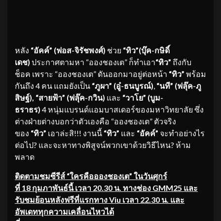
หลัง
“อัคค์”
(ฟอส-จิรัชพงศ์)
ช่วย
“ทิว”
(บุ๊ค-กษิดิ์
เดช)
ประกาศตามหา “อองชองเต” ก็ทำเอา
“ทิว”
ถึงกับ
ช็อค เพราะ “อองชองเต” ดันออกมาอยู่ต่อหน้า
“ทิว”
พร้อม
กันถึง 4 คน แถมยังเป็น
“ภูผา” (อู๋-ธนบูรณ์)
,
“นที” (ฟลุ๊ค-ภู
สิษฐ์)
,
“สายฟ้า” (ฟลุ๊ค-กวิน)
และ
“วาโย” (บูม-
ธราธร)
4 หนุ่มแบรนด์แอมบาสเดอร์ของมหาวิทยาลัย ซึ่ง
ต่างฝ่ายต่างบอกว่าตัวเองคือ “อองชองเต” ตัวจริง
ของ
“ทิว”
เอาล่ะสิ!!! งานนี้
“ทิว”
และ
“อัคค์”
จะทำอย่างไร
ต่อไป? และจะหาทางพิสูจน์พวกเขาด้วยวิธีไหน? ห้าม
พลาด
ติดตามชมซีรีส์ “ใครคืออองชองเต” ในวันศุกร์
ที่
18 กุมภาพันธ์นี้ เวลา 20.30 น. ทางช่อง GMM25 และ
รับชมย้อนหลังฟรีที่แรกทาง Viu เวลา 22.30 น. และ
อัพเดททุกความเคลื่อนไหวได้