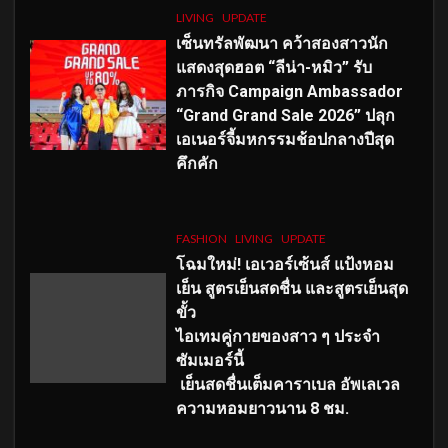
LIVING
UPDATE
เซ็นทรัลพัฒนา คว้าสองสาวนัก
แสดงสุดฮอต “ลีน่า-หมิว” รับ
ภารกิจ Campaign Ambassador
“Grand Grand Sale 2026” ปลุก
เอเนอร์จี้มหกรรมช้อปกลางปีสุด
คึกคัก
FASHION
LIVING
UPDATE
โฉมใหม่
! เอเวอร์เซ้นส์ แป้งหอม
เย็น สูตรเย็นสดชื่น และสูตรเย็นสุด
ขั้ว
ไอเทมคู่กายของสาว ๆ ประจำ
ซัมเมอร์นี้
เย็นสดชื่นเต็มคาราเบล อัพเลเวล
ความหอมยาวนาน
8
ชม.