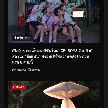
1 min read
เปิดจักรวาลเล็บเจลซีซันใหม่! GELBOYS 2 เดบิวต์
สถานะ “ติ่งแฟน” พร้อมเสิร์ฟความคลั่งรัก ตอน
แรก 8 ส.ค.นี้
1 วัน ago
admin
UPDATE