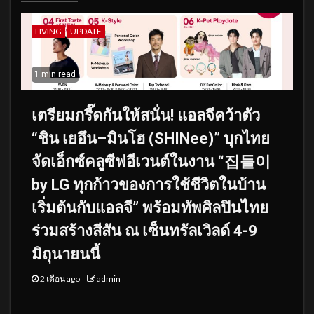
LIVING
UPDATE
1 min read
เตรียมกรี๊ดกันให้สนั่น! แอลจีคว้าตัว
“ชิน เยอึน–มินโฮ (SHINee)” บุกไทย
จัดเอ็กซ์คลูซีฟอีเวนต์ในงาน “집들이
by LG ทุกก้าวของการใช้ชีวิตในบ้าน
เริ่มต้นกับแอลจี” พร้อมทัพศิลปินไทย
ร่วมสร้างสีสัน ณ เซ็นทรัลเวิลด์ 4-9
มิถุนายนนี้
2 เดือน ago
admin