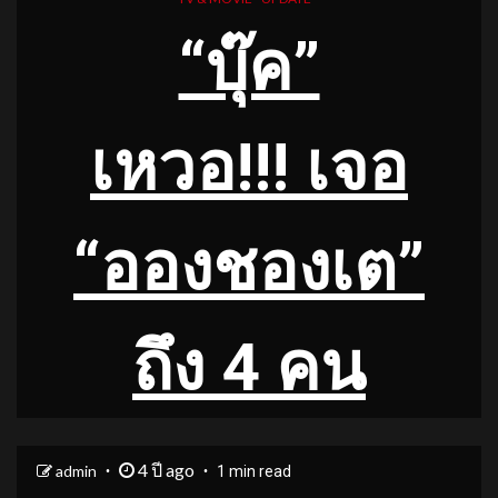
“บุ๊ค”
เหวอ
!!! เจอ
“อองชองเต”
ถึง 4 คน
4 ปี ago
admin
1 min read