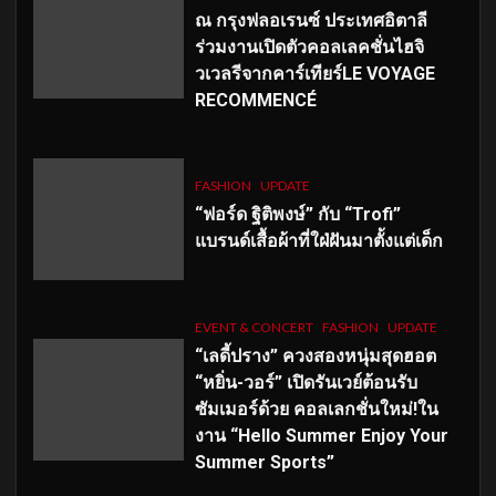
ณ กรุงฟลอเรนซ์ ประเทศอิตาลี
ร่วมงานเปิดตัวคอลเลคชั่นไฮจิ
วเวลรีจากคาร์เทียร์LE VOYAGE
RECOMMENCÉ
FASHION
UPDATE
“ฟอร์ด ฐิติพงษ์” กับ “Trofi”
แบรนด์เสื้อผ้าที่ใฝ่ฝันมาตั้งแต่เด็ก
EVENT & CONCERT
FASHION
UPDATE
“เลดี้ปราง” ควงสองหนุ่มสุดฮอต
“หยิ่น-วอร์” เปิดรันเวย์ต้อนรับ
ซัมเมอร์ด้วย คอลเลกชั่นใหม่!ใน
งาน “Hello Summer Enjoy Your
Summer Sports”