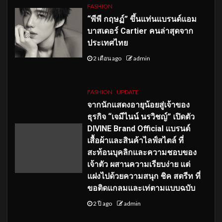
FASHION
“พีพี กฤษฏ์” ขึ้นแท่นแบรนด์แอม
บาสเดอร์ Cartier คนล่าสุดจาก
ประเทศไทย
2 เดือน ago
admin
FASHION
UPDATE
จากนักแสดงอายุน้อยสู่เจ้าของ
ธุรกิจ “เจมีไนน์ นรวิชญ์” เปิดตัว
DIVINE Brand Official แบรนด์
เสื้อผ้าและสินค้าไลฟ์สไตล์ ที่
สะท้อนบุคลิกและความชอบของ
เจ้าตัว ผสานความเรียบง่าย แต่
แฝงไปด้วยความสนุก ชิค สตรีท ที่
ขอติดแกลมและเท่ตามแบบฉบับ
2 ปี ago
admin