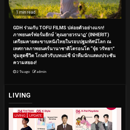
1 min read
GDH ร่วมกับ TOFU FILMS ปล่อยตัวอย่างแรก!
ภาพยนตร์ฟอร์มยักษ์ ‘คุณยายวรนาฏ’ (INHERIT)
เตรียมคายตะขาบหนังไทยในรอบปฐมทัศน์โลก ณ
เทศกาลภาพยนตร์นานาชาติโตรอนโต “จุ๋ย วรัทยา”
ทุ่มสุดชีวิต โกนหัวรับบทแม่ชี นำทีมนักแสดงประชัน
ความสยอง!
2 วัน ago
admin
LIVING
LIVING
UPDATE