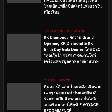
HALL ยกขบวนแบรนด์หรูระดับ
โลกเปิดแฟล็กชิปสโตร์แห่งแรกใน
เมืองไทย
EVENT & CONCERT
FASHION
KK Diamonds จัดงาน Grand
Opening KK Diamond & KK
Birth Day Gala Dinner โดย CEO
“คุณกุ๊กไก่ รวิสรา” จัดงานโชว์
เครื่องเพชรมูลค่าหลายล้านบาท
FASHION
UPDATE
คิมเบอร์ลี่ แอน โวลเทมัส เฉิดฉาย
ณ กรุงฟลอเรนซ์ ประเทศอิตาลี
ร่วมงานเปิดตัวคอลเลคชั่นไฮจิ
วเวลรีจากคาร์เทียร์LE VOYAGE
RECOMMENCÉ