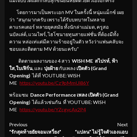
แม้เจ็บปวดแต่ก็กลับลุกขึ้นยืนหยัดด้วยตัวเองอีกครั้ง
โดยการมาเป็นพระเอก MV ในครั้งนี้ หนุ่มแม็กซ์ เผย
ว่า “สนุกมากครับ เพราะได้รับบทบาทในหลาย
คาแรคเตอร์ หลายยุคสมัย ทั้งนักล่าแม่มด, ครูสอ
นบัลเล่ต์, แวมไพร์, ไฮโซนายทุนสายแฟชั่น ที่ต้องมีทั้ง
ความ หล่อเท่แต่มีความร้ายอยู่ในตัว หวังว่าแฟนคลับจะ
ชอบและติดตาม MV ด้วยนะครับ”
ติดตามผลงานของ 4 สาว
WISH ME
สไปรท์, ฟ้า
ใส
,ใบเฟิร์น
, และ
ปุยฝ้าย
กับเพลง
เปิดตัว (
Grand
Opening)
ได้ที่ YOUTUBE: WISH
ME
https://youtu.be/Cz9pMmUi86Y
พร้อมชม
Dance Performance
เพลง เปิดตัว (Grand
Opening
) ได้แล้วเช่นกัน ที่ YOUTUBE: WISH
ME
https://youtu.be/YZcgycAx2P4
Continue
Previous
Next
“รักสุดท้ายยัยจอมเหวี่ยง”
“แปลน” ไม่รู้ใจตัวเองแอบ
Reading