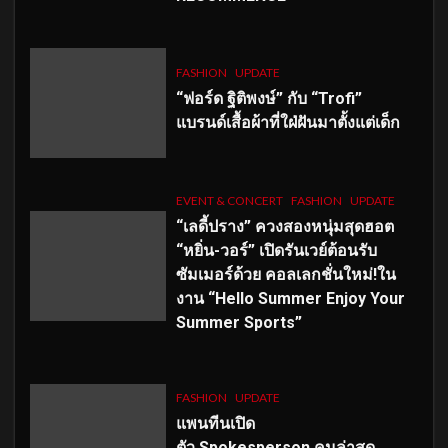
FASHION
UPDATE
“ฟอร์ด ฐิติพงษ์” กับ “Trofi”
แบรนด์เสื้อผ้าที่ใฝ่ฝันมาตั้งแต่เด็ก
EVENT & CONCERT
FASHION
UPDATE
“เลดี้ปราง” ควงสองหนุ่มสุดฮอต
“หยิ่น-วอร์” เปิดรันเวย์ต้อนรับ
ซัมเมอร์ด้วย คอลเลกชั่นใหม่!ใน
งาน “Hello Summer Enjoy Your
Summer Sports”
FASHION
UPDATE
แพนทีนเปิด
ตัว
Spokesperson คนล่าสุด