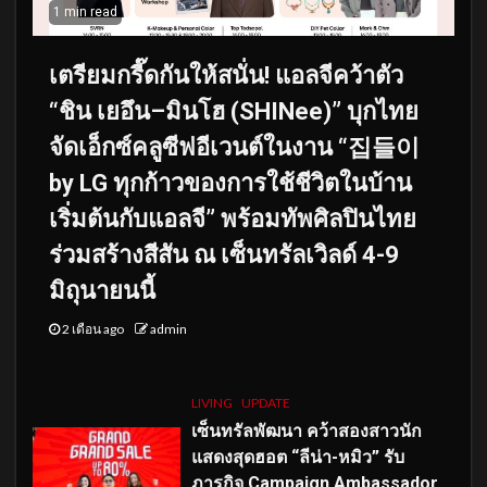
1 min read
เตรียมกรี๊ดกันให้สนั่น! แอลจีคว้าตัว
“ชิน เยอึน–มินโฮ (SHINee)” บุกไทย
จัดเอ็กซ์คลูซีฟอีเวนต์ในงาน “집들이
by LG ทุกก้าวของการใช้ชีวิตในบ้าน
เริ่มต้นกับแอลจี” พร้อมทัพศิลปินไทย
ร่วมสร้างสีสัน ณ เซ็นทรัลเวิลด์ 4-9
มิถุนายนนี้
2 เดือน ago
admin
LIVING
UPDATE
เซ็นทรัลพัฒนา คว้าสองสาวนัก
แสดงสุดฮอต “ลีน่า-หมิว” รับ
ภารกิจ Campaign Ambassador