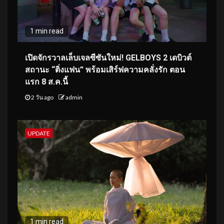
1 min read
เปิดจักรวาลเล็บเจลซีซันใหม่! GELBOYS 2 เดบิวต์
สถานะ “ติ่งแฟน” พร้อมเสิร์ฟความคลั่งรัก ตอน
แรก 8 ส.ค.นี้
2 วัน ago
admin
UPDATE
1 min read