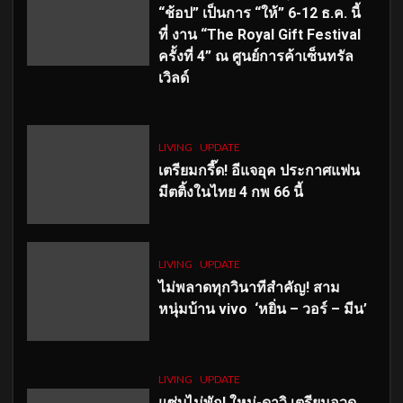
“ช้อป” เป็นการ “ให้” 6-12 ธ.ค. นี้
ที่ งาน “The Royal Gift Festival
ครั้งที่ 4” ณ ศูนย์การค้าเซ็นทรัล
เวิลด์
LIVING
UPDATE
เตรียมกรี๊ด! อีแจอุค ประกาศแฟน
มีตติ้งในไทย 4 กพ 66 นี้
LIVING
UPDATE
ไม่พลาดทุกวินาทีสำคัญ
! สาม
หนุ่มบ้าน vivo ‘หยิ่น – วอร์ – มีน’
LIVING
UPDATE
แซ่บไม่พัก! ใหม่-ดาวิ เตรียมอวด