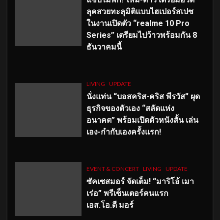
ลุคสวยทะลุมิติแบบไฮเปอร์สเปซ
ในงานเปิดตัว “realme 10 Pro
Series” เตรียมไปว้าวพร้อมกัน 8
ธันวาคมนี้
LIVING
UPDATE
นั่งแท่น “บอสคริส-คริส พีรวัส” ผุด
ธุรกิจของตัวเอง “สลัดแห่ง
อนาคต” พร้อมเปิดตัวหนังสั้น เล่น
เอง-กำกับเองครั้งแรก!
EVENT & CONCERT
LIVING
UPDATE
ซัคเซสมอร์ จัดเต็ม
!
“มาริโอ้ เมา
เร่อ” พรีเซ็นเตอร์คนแรก
เอส
.โอ.ดี มอร์