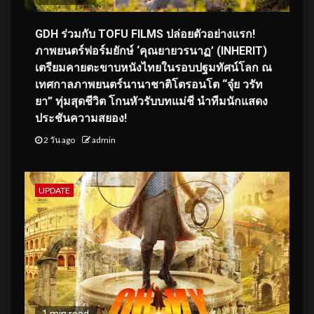
GDH ร่วมกับ TOFU FILMS ปล่อยตัวอย่างแรก!
ภาพยนตร์ฟอร์มยักษ์ ‘คุณยายวรนาฏ’ (INHERIT)
เตรียมคายตะขาบหนังไทยในรอบปฐมทัศน์โลก ณ
เทศกาลภาพยนตร์นานาชาติโตรอนโต “จุ๋ย วรัท
ยา” ทุ่มสุดชีวิต โกนหัวรับบทแม่ชี นำทีมนักแสดง
ประชันความสยอง!
2 วัน ago
admin
UPDATE
1 min read