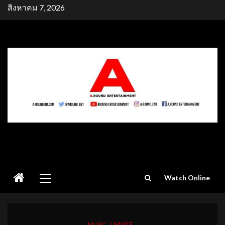
Skip
สิงหาคม 7, 2026
to
content
Primary
Watch Online
Menu
MUSIC
UPDATE