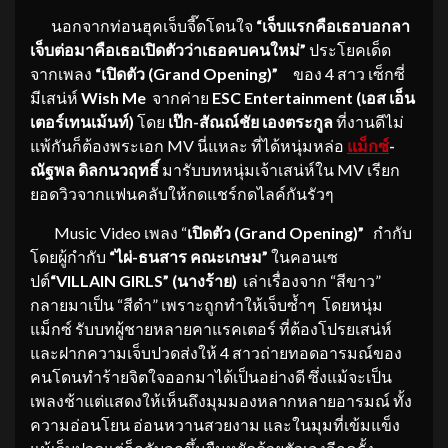
นอกจากท่อนฮุคเจ็บจี๊ดโดนใจ
“เจ็บแรกคือเธอบอกลา
เจ็บต่อมาคือเธอเปิดตัวว่
าเธอคบคนใหม่”
ประโยคเด็ด
จากเพลง
“เปิดตัว (
Grand Opening)”
ของ 4 สาว เซ็กซี่
มีเสน่ห์
Wish Me
จากค่าย
ESC Entertainment (เอส เอ็น
เตอร์เทนเม้นท์)
โดย
เป๊ก-สัณณ์ชัย เองตระกูล
ที่งานดีไม่
แพ้กันก็ต้องพระเอก MV นี่แหละ ที่ได้หนุ่มหล่อ
แม็กซ์
-
ณัฐพล ดิลกนวฤทธิ์
มารับบทหนุ่มเจ้าเสน่ห์ใน MV เรียก
ยอดวิวจากแฟนคลับให้กดแชร์กดไลค์กันรัวๆ
Music Video เพลง
“
เปิดตัว (Grand Opening)”
กำกับ
โดยผู้กำกับ
“ไผ่-ธนสาร คณะเกษม”
ในคอนเซ
ปต์
“
VILLAIN GIRLS” (นางร้าย)
เล่าเรื่องจาก “สีขาว”
กลายมาเป็น “สีดำ” เพราะถูกทำให้เจ็บซ้ำๆ โดยหนุ่ม
แม็กซ์ รับบทผู้ชายหลายคาแรคเตอร์ ที่ต้องโปรยเสน่ห์
และฝากความเจ็บปวดส่งให้ 4 สาวถ่ายทอดอารมณ์ของ
คนโดนทำร้ายจิตใจออกมาได้เป็นอย่างดี ซึ่งแม้จะเป็น
เพลงช้าแต่แสดงให้เห็นถึงมุมมองหลากหลายอารมณ์ ทั้ง
ความอ่อนโยน อ่อนหวานสวยงาม และในมุมที่เข้มแข็ง