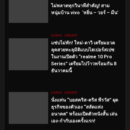
ไม่พลาดทุกวินาทีสำคัญ
! สาม
หนุ่มบ้าน vivo ‘หยิ่น – วอร์ – มีน’
LIVING
UPDATE
แซ่บไม่พัก! ใหม่-ดาวิ เตรียมอวด
ลุคสวยทะลุมิติแบบไฮเปอร์สเปซ
ในงานเปิดตัว “realme 10 Pro
Series” เตรียมไปว้าวพร้อมกัน 8
ธันวาคมนี้
LIVING
UPDATE
นั่งแท่น “บอสคริส-คริส พีรวัส” ผุด
ธุรกิจของตัวเอง “สลัดแห่ง
อนาคต” พร้อมเปิดตัวหนังสั้น เล่น
เอง-กำกับเองครั้งแรก!