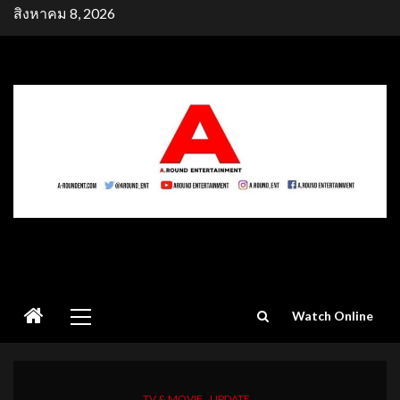
Skip
สิงหาคม 8, 2026
to
content
Primary
Watch Online
Menu
TV & MOVIE
UPDATE