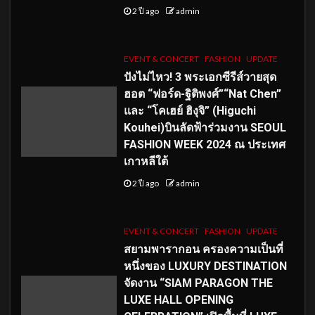
2 ปี ago
admin
EVENT & CONCERT
FASHION
UPDATE
ปังไม่ไหว! 3 พระเอกซีรีส์วายสุด
ฮอต “ฟอร์ด-ฐิติพงศ์”“Nat Chen”
และ “โคเฮย์ ฮิงุจิ” (Higuchi
Kouhei)บินลัดฟ้าร่วมงาน SEOUL
FASHION WEEK 2024 ณ ประเทศ
เกาหลีใต้
2 ปี ago
admin
EVENT & CONCERT
FASHION
UPDATE
สยามพารากอน ครองความเป็นที่
หนึ่งของ LUXURY DESTINATION
จัดงาน “SIAM PARAGON THE
LUXE HALL OPENING