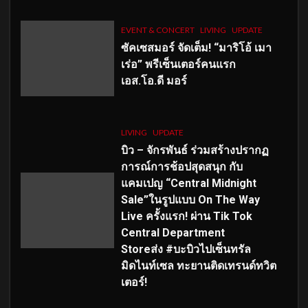
EVENT & CONCERT
LIVING
UPDATE
ซัคเซสมอร์ จัดเต็ม
!
“มาริโอ้ เมา
เร่อ” พรีเซ็นเตอร์คนแรก
เอส
.โอ.ดี มอร์
LIVING
UPDATE
บิว – จักรพันธ์ ร่วมสร้างปรากฏ
การณ์การช้อปสุดสนุก กับ
แคมเปญ “Central Midnight
Sale”ในรูปแบบ On The Way
Live ครั้งแรก! ผ่าน Tik Tok
Central Department
Storeส่ง #บะบิวไปเซ็นทรัล
มิดไนท์เซล ทะยานติดเทรนด์ทวิต
เตอร์!