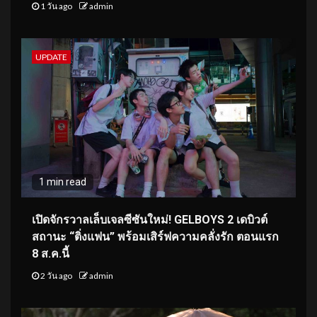
1 วัน ago
admin
UPDATE
1 min read
เปิดจักรวาลเล็บเจลซีซันใหม่! GELBOYS 2 เดบิวต์
สถานะ “ติ่งแฟน” พร้อมเสิร์ฟความคลั่งรัก ตอนแรก
8 ส.ค.นี้
2 วัน ago
admin