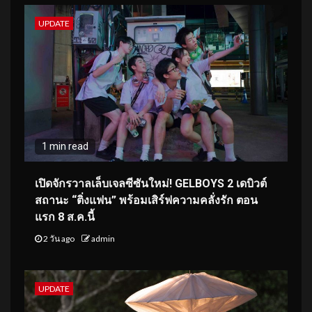
UPDATE
1 min read
เปิดจักรวาลเล็บเจลซีซันใหม่! GELBOYS 2 เดบิวต์
สถานะ “ติ่งแฟน” พร้อมเสิร์ฟความคลั่งรัก ตอน
แรก 8 ส.ค.นี้
2 วัน ago
admin
UPDATE