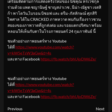
เตรียมติดตามการแสดงครั้งใหม่ของ นิชคุณ หรเวชกุล
ร่วมด้วย แพต ชญานิษฐ์ ชาญสง่าเวช , นีน่า-ณัฐชา เจสสิ
ก้า พาโดวัน,ไบรอน บิชอฟ และ ดรีม-ภัสลักษณ์ ศุภสิริ
ไพศาล ได้ใน CRACKED ภาพหวาด พบกับเรื่องราวชวน
สยองของภาพวาดที่ถูกส่งต่อ และรอยแตกปริศนา พร้อม
หลอนให้เห็นกับตาในโรงภาพยนตร์ 24 กุมภาพันธ์ นี้
ชมตัวอย่างภาพยนตร์ทาง Youtube
ได้ที่
https://www.youtube.com/watch?
v=kW5eTsW3aGw&t=4s
และทาง Facebook
https://fb.watch/bhUjoDW6Ze/
ชมตัวอย่างภาพยนตร์ทาง Youtube
ได้ที่
https://www.youtube.com/watch?
v=kW5eTsW3aGw&t=4s
และทาง Facebook
https://fb.watch/bhUjoDW6Ze/
Continue
Previous
Next