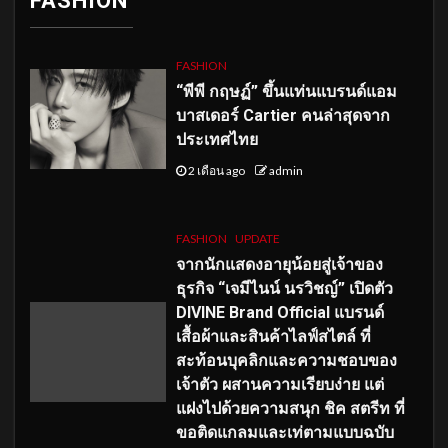
FASHION
FASHION
“พีพี กฤษฏ์” ขึ้นแท่นแบรนด์แอม
บาสเดอร์ Cartier คนล่าสุดจาก
ประเทศไทย
2 เดือน ago
admin
FASHION
UPDATE
จากนักแสดงอายุน้อยสู่เจ้าของ
ธุรกิจ “เจมีไนน์ นรวิชญ์” เปิดตัว
DIVINE Brand Official แบรนด์
เสื้อผ้าและสินค้าไลฟ์สไตล์ ที่
สะท้อนบุคลิกและความชอบของ
เจ้าตัว ผสานความเรียบง่าย แต่
แฝงไปด้วยความสนุก ชิค สตรีท ที่
ขอติดแกลมและเท่ตามแบบฉบับ