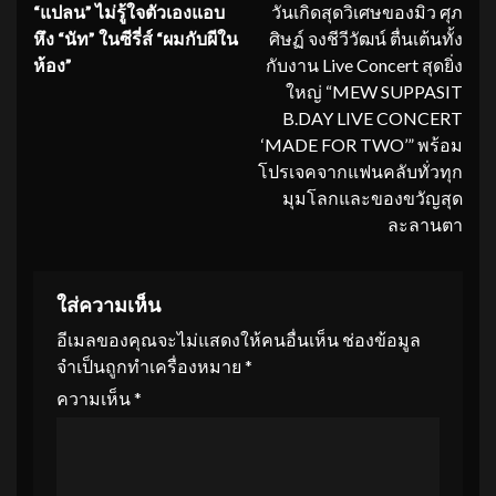
“แปลน” ไม่รู้ใจตัวเองแอบ
วันเกิดสุดวิเศษของมิว ศุภ
Reading
หึง “นัท” ในซีรี่ส์ “ผมกับผีใน
ศิษฏ์ จงชีวีวัฒน์ ตื่นเต้นทั้ง
ห้อง”
กับงาน Live Concert สุดยิ่ง
ใหญ่ “MEW SUPPASIT
B.DAY LIVE CONCERT
‘MADE FOR TWO’” พร้อม
โปรเจคจากแฟนคลับทั่วทุก
มุมโลกและของขวัญสุด
ละลานตา
ใส่ความเห็น
อีเมลของคุณจะไม่แสดงให้คนอื่นเห็น
ช่องข้อมูล
จำเป็นถูกทำเครื่องหมาย
*
ความเห็น
*