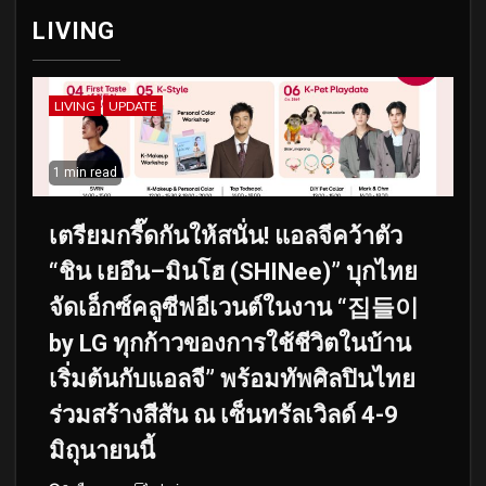
LIVING
LIVING
UPDATE
1 min read
เตรียมกรี๊ดกันให้สนั่น! แอลจีคว้าตัว
“ชิน เยอึน–มินโฮ (SHINee)” บุกไทย
จัดเอ็กซ์คลูซีฟอีเวนต์ในงาน “집들이
by LG ทุกก้าวของการใช้ชีวิตในบ้าน
เริ่มต้นกับแอลจี” พร้อมทัพศิลปินไทย
ร่วมสร้างสีสัน ณ เซ็นทรัลเวิลด์ 4-9
มิถุนายนนี้