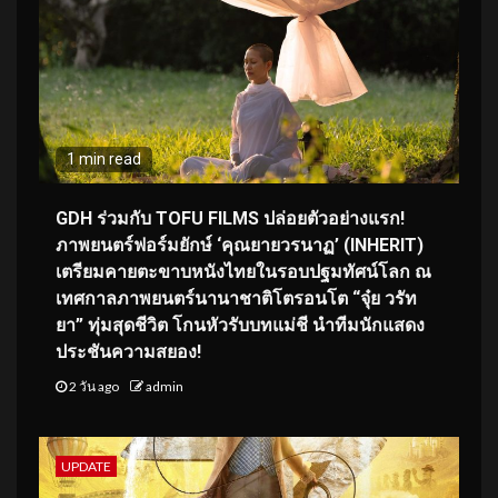
1 min read
GDH ร่วมกับ TOFU FILMS ปล่อยตัวอย่างแรก!
ภาพยนตร์ฟอร์มยักษ์ ‘คุณยายวรนาฏ’ (INHERIT)
เตรียมคายตะขาบหนังไทยในรอบปฐมทัศน์โลก ณ
เทศกาลภาพยนตร์นานาชาติโตรอนโต “จุ๋ย วรัท
ยา” ทุ่มสุดชีวิต โกนหัวรับบทแม่ชี นำทีมนักแสดง
ประชันความสยอง!
2 วัน ago
admin
UPDATE