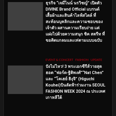
ธุรกิจ “เจมีไนน์ นรวิชญ์” เปิดตัว
DIVINE Brand Official แบรนด์
เสื้อผ้าและสินค้าไลฟ์สไตล์ ที่
สะท้อนบุคลิกและความชอบของ
เจ้าตัว ผสานความเรียบง่าย แต่
แฝงไปด้วยความสนุก ชิค สตรีท ที่
ขอติดแกลมและเท่ตามแบบฉบับ
EVENT & CONCERT
FASHION
UPDATE
ปังไม่ไหว! 3 พระเอกซีรีส์วายสุด
ฮอต “ฟอร์ด-ฐิติพงศ์”“Nat Chen”
และ “โคเฮย์ ฮิงุจิ” (Higuchi
Kouhei)บินลัดฟ้าร่วมงาน SEOUL
FASHION WEEK 2024 ณ ประเทศ
เกาหลีใต้