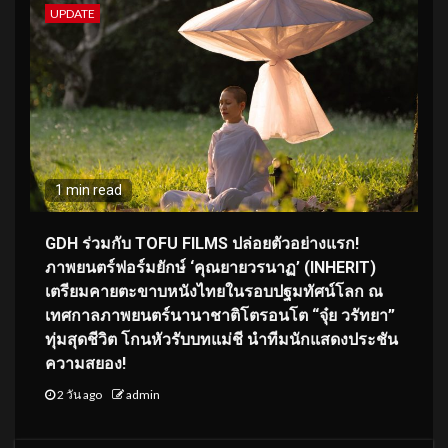
UPDATE
1 min read
GDH ร่วมกับ TOFU FILMS ปล่อยตัวอย่างแรก!
ภาพยนตร์ฟอร์มยักษ์ ‘คุณยายวรนาฏ’ (INHERIT)
เตรียมคายตะขาบหนังไทยในรอบปฐมทัศน์โลก ณ
เทศกาลภาพยนตร์นานาชาติโตรอนโต “จุ๋ย วรัทยา”
ทุ่มสุดชีวิต โกนหัวรับบทแม่ชี นำทีมนักแสดงประชัน
ความสยอง!
2 วัน ago
admin