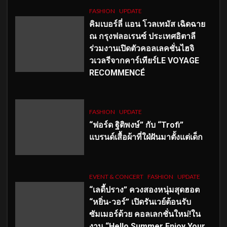
FASHION
UPDATE
คิมเบอร์ลี่ แอน โวลเทมัส เฉิดฉาย
ณ กรุงฟลอเรนซ์ ประเทศอิตาลี
ร่วมงานเปิดตัวคอลเลคชั่นไฮจิ
วเวลรีจากคาร์เทียร์LE VOYAGE
RECOMMENCÉ
FASHION
UPDATE
“ฟอร์ด ฐิติพงษ์” กับ “Trofi”
แบรนด์เสื้อผ้าที่ใฝ่ฝันมาตั้งแต่เด็ก
EVENT & CONCERT
FASHION
UPDATE
“เลดี้ปราง” ควงสองหนุ่มสุดฮอต
“หยิ่น-วอร์” เปิดรันเวย์ต้อนรับ
ซัมเมอร์ด้วย คอลเลกชั่นใหม่!ใน
งาน “Hello Summer Enjoy Your