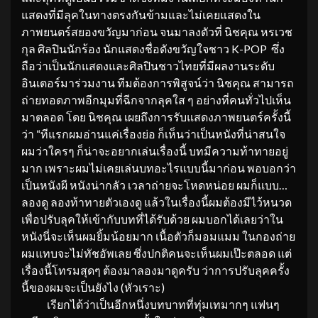
แสดงที่มีลุคในทางตรงกันข้ามและไม่เคยแสดงใน
ภาพยนตร์สยองขวัญมาก่อน จนมาลงตัวที่ นิชคุณ หรเวช
กุล ศิลปินนักร้อง นักแสดงชื่อดังขวัญใจชาว K-POP ซึ่ง
ถือว่าเป็นนักแสดงและศิลปินชาวไทยที่มีผลงานระดับ
อินเตอร์มาร่วมงาน ทีมต้องการพิสูจน์ว่า นิชคุณ สามารถ
ถ่ายทอดภาพอีกมุมที่ฉีกจากลุคใส ๆ อย่างที่คนทั่วไปเห็น
มาตลอด โดย นิชคุณ เผยถึงการรับแสดงภาพยนตร์ครั้งนี้
ว่า “ทีแรกผมอ่านแค่เรื่องย่อ ก็เห็นว่าเป็นหนังที่น่าสนใจ
ผมว่าใครๆ ก็น่าจะอยากเล่นเรื่องนี้ บทมีความท้าทายอยู่
มาก เพราะผมไม่เคยเล่นบทอะไรแบบนี้มาก่อน พอบอกว่า
เป็นหนังผี หนังน่ากลัว เวลาถ่ายจะโหดหน่อย ผมก็แบบ…
ลองดู ลองท้าทายตัวเองดู แล้วในเรื่องนี้ผมต้องมีไว้หนวด
เพื่อปรับลุคให้เข้ากับบทที่ได้รับด้วย ผมบอกได้เลยว่าใน
หนังนี่จะเห็นผมยิ้มน้อยมาก เนื้อตัวก็มอมแมม ในกองถ่าย
ผมแทบจะไม่ทัชอัพเลย ซึ่งปกติคนจะเห็นผมเป๊ะตลอด แต่
เรื่องนี้โทรมสุดๆ ต้องมาลองมาดูครับ ว่าการปรับลุคครั้ง
นี้ของผมจะเป็นยังไง (หัวเราะ)
เรียกได้ว่าเป็นอีกหนึ่งบทบาทที่ทุ่มเทมากๆ แฟนๆ