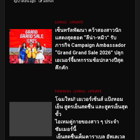
2 เดือน ago
admin
LIVING
UPDATE
เซ็นทรัลพัฒนา คว้าสองสาวนัก
แสดงสุดฮอต “ลีน่า-หมิว” รับ
ภารกิจ Campaign Ambassador
“Grand Grand Sale 2026” ปลุก
เอเนอร์จี้มหกรรมช้อปกลางปีสุด
คึกคัก
FASHION
LIVING
UPDATE
โฉมใหม่
! เอเวอร์เซ้นส์ แป้งหอม
เย็น สูตรเย็นสดชื่น และสูตรเย็นสุด
ขั้ว
ไอเทมคู่กายของสาว ๆ ประจำ
ซัมเมอร์นี้
เย็นสดชื่นเต็มคาราเบล อัพเลเวล