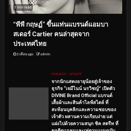
1 min read
“พีพี กฤษฏ์” ขึ้นแท่นแบรนด์แอมบา
สเดอร์ Cartier คนล่าสุดจาก
ประเทศไทย
2 เดือน ago
admin
FASHION
UPDATE
จากนักแสดงอายุน้อยสู่เจ้าของ
ธุรกิจ “เจมีไนน์ นรวิชญ์” เปิดตัว
DIVINE Brand Official แบรนด์
เสื้อผ้าและสินค้าไลฟ์สไตล์ ที่
สะท้อนบุคลิกและความชอบของ
เจ้าตัว ผสานความเรียบง่าย แต่
แฝงไปด้วยความสนุก ชิค สตรีท ที่
ขอติดแกลมและเท่ตามแบบฉบับ