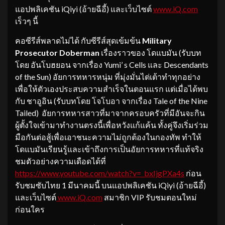
แอปพลิเคชัน iQiyi (อ้ายฉีอี้) และเว็บไซต์
www.iQ.com
เร็วๆ นี้
คอซีรีส์พลาดไม่ได้ กับซีรีส์สุดเข้มข้น
Military
Prosecutor Doberman
เรื่องราวของ โดแบมัน (รับบท
โดย อันโบฮยอน จากเรื่อง Yumi’ s Cells และ Descendants
of the Sun) อัยการทหารหนุ่ม ที่มุ่งมั่นไต่เต้าทำทุกอย่าง
เพื่อให้ตัวเองประสบความสำเร็จในตอนแรก แต่เมื่อได้พบ
กับ ชาอูอิน (รับบทโดย โจโบอา จากเรื่อง Tale of the Nine
Tailed) อัยการทหารสาวที่มาจากครอบครัวที่มีอันจะกิน
ผู้ตั้งใจเข้ามาทำงานตรงนี้เพื่อหวังแก้แค้น ทั้งคู่จึงเริ่มร่วม
มือกันต่อสู้เพื่อเอาชนะความไม่ถูกต้องในกองทัพ ทำให้
โดแบมันเรียนรู้และเข้าถึงการเป็นอัยการทหารที่แท้จริง
ชมตัวอย่างความเดือดได้ที่
https://www.youtube.com/watch?
v=_bxIjgPXa4s
ก่อน
รับชมซับไทย 1 มีนาคมนี้ บนแอปพลิเคชัน iQiyi (อ้ายฉีอี้)
และเว็บไซต์
www.iQ.com
สมาชิก VIP รับชมตอนใหม่
ก่อนใคร