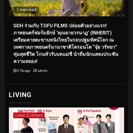
1 min read
GDH ร่วมกับ TOFU FILMS ปล่อยตัวอย่างแรก!
ภาพยนตร์ฟอร์มยักษ์ ‘คุณยายวรนาฏ’ (INHERIT)
เตรียมคายตะขาบหนังไทยในรอบปฐมทัศน์โลก ณ
เทศกาลภาพยนตร์นานาชาติโตรอนโต “จุ๋ย วรัทยา”
ทุ่มสุดชีวิต โกนหัวรับบทแม่ชี นำทีมนักแสดงประชัน
ความสยอง!
3 วัน ago
admin
LIVING
LIVING
UPDATE