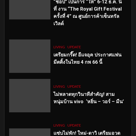
“ช้อป” เป็นการ “ให้” 6-12 ธ.ค. นี้
ที่ งาน “The Royal Gift Festival
ครั้งที่ 4” ณ ศูนย์การค้าเซ็นทรัล
เวิลด์
LIVING
UPDATE
เตรียมกรี๊ด! อีแจอุค ประกาศแฟน
มีตติ้งในไทย 4 กพ 66 นี้
LIVING
UPDATE
ไม่พลาดทุกวินาทีสำคัญ
! สาม
หนุ่มบ้าน vivo ‘หยิ่น – วอร์ – มีน’
LIVING
UPDATE
แซ่บไม่พัก! ใหม่-ดาวิ เตรียมอวด