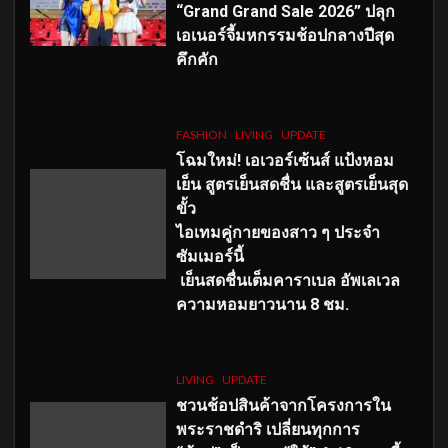
“Grand Grand Sale 2026” ปลุก
เอเนอร์จี้มหกรรมช้อปกลางปีสุด
คึกคัก
FASHION
LIVING
UPDATE
โฉมใหม่
! เอเวอร์เซ้นส์ แป้งหอม
เย็น สูตรเย็นสดชื่น และสูตรเย็นสุด
ขั้ว
ไอเทมคู่กายของสาว ๆ ประจำ
ซัมเมอร์นี้
เย็นสดชื่นเต็มคาราเบล อัพเลเวล
ความหอมยาวนาน
8
ชม.
LIVING
UPDATE
ชวนช้อปสินค้าจากโครงการใน
พระราชดำริ เปลี่ยนทุกการ