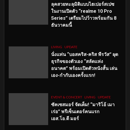
ลุคสวยทะลุมิติแบบไฮเปอร์สเปซ
ในงานเปิดตัว “realme 10 Pro
Series” เตรียมไปว้าวพร้อมกัน 8
ธันวาคมนี้
LIVING
UPDATE
นั่งแท่น “บอสคริส-คริส พีรวัส” ผุด
ธุรกิจของตัวเอง “สลัดแห่ง
อนาคต” พร้อมเปิดตัวหนังสั้น เล่น
เอง-กำกับเองครั้งแรก!
EVENT & CONCERT
LIVING
UPDATE
ซัคเซสมอร์ จัดเต็ม
!
“มาริโอ้ เมา
เร่อ” พรีเซ็นเตอร์คนแรก
เอส
.โอ.ดี มอร์