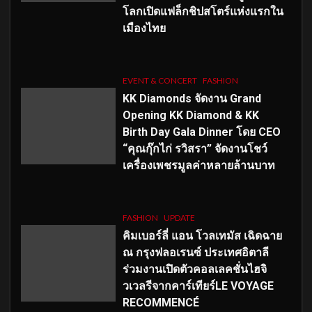
โลกเปิดแฟล็กชิปสโตร์แห่งแรกใน
เมืองไทย
EVENT & CONCERT
FASHION
KK Diamonds จัดงาน Grand
Opening KK Diamond & KK
Birth Day Gala Dinner โดย CEO
“คุณกุ๊กไก่ รวิสรา” จัดงานโชว์
เครื่องเพชรมูลค่าหลายล้านบาท
FASHION
UPDATE
คิมเบอร์ลี่ แอน โวลเทมัส เฉิดฉาย
ณ กรุงฟลอเรนซ์ ประเทศอิตาลี
ร่วมงานเปิดตัวคอลเลคชั่นไฮจิ
วเวลรีจากคาร์เทียร์LE VOYAGE
RECOMMENCÉ