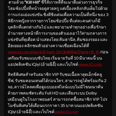
ตามด้วย
“Kill Hill”
ซีรีส์เกาหลีที่จะมาตีแผ่วงการธุรกิจ
โฮมช้อปปิ้งที่หน้าจอดูสวยหรู แต่เบื้องหลังกลับเต็มไปด้วย
การแก่งแย่งแข่งขัน ชิงดีชิงเด่นเพื่อความเป็นที่หนึ่ง ของ 3
พิธีกรหญิงจากรายการโฮมช้อปปิ้ง ที่แต่ละคนต่างก็มี
บุคลิกที่แตกต่างกันไป และพยายามทำทุกอย่างเพื่อรักษา
อำนาจทางหน้าที่การงานของตัวเองเอาไว้ท่ามกลางการ
แข่งขันที่ดุเดือด นำแสดงโดย คิมฮานึล, คิมซองรยอง และ
อีฮเยยอง คลิกชมตัวอย่างความเชือดเฉือนได้ที่
www.iq.com/play/kill-heel-
1lm3uj84he0?lang=th_th
ก่อน
เตรียมรับชมแบบซับไทย เริ่มฉายวันที่ 10 มีนาคมนี้ บน
แอปพลิเคชัน iQiyi (อ้ายฉีอี้) และเว็บไซต์
www.iQ.com
สิทธิพิเศษสำหรับสมาชิก VIP รับชมเนื้อหาสุดเอ็กซ์คลู
ซีฟ, รับชมคอนเทนต์ได้ก่อนใคร, สามารถดูได้พร้อมกัน 2
จอ, ดาวน์โหลดเพื่อดูแบบออฟไลน์แบบไม่มีโฆษณาคั่น
ด้วยภาพคมชัดระดับ Full HD และเสียงระบบ Dolby
เสมือนดูในโรงภาพยนตร์ สามารถกดซื้อสมาชิก VIP โปร
โมชั่นพิเศษได้เดือนแรกราคา 35 บาท บนแอปพลิเคชัน
iQiyi (อ้ายฉีอี้) และเว็บไซต์
www.iQ.com