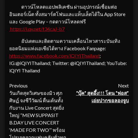
ดาวน์โหลดแอปพลิเคชัน ผ่านอุปกรณ์เชื่อมต่อ
อินเตอร์เน็ต ทั้งสมาร์ตโฟนและแท็บเล็ตได้ใน App Store
และ Google Play – กดดาวน์โหลดฟรี
https://i.qy.net/f34caJ-b7
อัปเดตและติดตามความเคลื่อนไหวสาระบันเทิง
ยอดนิยมแห่งเอเชียได้ทาง Facebook Fanpage:
https://www.facebook.com/
iQIYIThailand
;
IG:@iQIYIThailand; Twitter: @iQIYIThailand; YouTube:
iQIYI Thailand
Continue
Previous
Next
วันเกิดสุดวิเศษของมิว ศุภ
“บุ๊ค” สุดอึ้ง
!!! โดน “ฟอส”
Reading
ศิษฏ์ จงชีวีวัฒน์ ตื่นเต้นทั้ง
เอ่ยปากขอลองจูบ
กับงาน Live Concert สุดยิ่ง
ใหญ่ “MEW SUPPASIT
B.DAY LIVE CONCERT
‘MADE FOR TWO’” พร้อม
โปรเจคจากแฟนคลับทั่วทุก