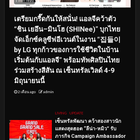
1 min read
เตรียมกรี๊ดกันให้สนั่น! แอลจีคว้าตัว
“ชิน เยอึน–มินโฮ (SHINee)” บุกไทย
จัดเอ็กซ์คลูซีฟอีเวนต์ในงาน “집들이
by LG ทุกก้าวของการใช้ชีวิตในบ้าน
เริ่มต้นกับแอลจี” พร้อมทัพศิลปินไทย
ร่วมสร้างสีสัน ณ เซ็นทรัลเวิลด์ 4-9
มิถุนายนนี้
2 เดือน ago
admin
LIVING
UPDATE
เซ็นทรัลพัฒนา คว้าสองสาวนัก
แสดงสุดฮอต “ลีน่า-หมิว” รับ
ภารกิจ Campaign Ambassador