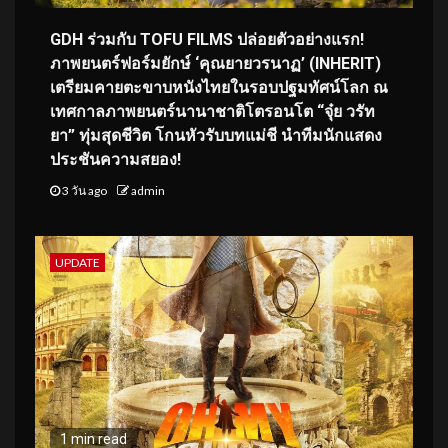
GDH ร่วมกับ TOFU FILMS ปล่อยตัวอย่างแรก!
ภาพยนตร์ฟอร์มยักษ์ ‘คุณยายวรนาฏ’ (INHERIT)
เตรียมคายตะขาบหนังไทยในรอบปฐมทัศน์โลก ณ
เทศกาลภาพยนตร์นานาชาติโตรอนโต “จุ๋ย วรัท
ยา” ทุ่มสุดชีวิต โกนหัวรับบทแม่ชี นำทีมนักแสดง
ประชันความสยอง!
3 วัน ago
admin
UPDATE
1 min read