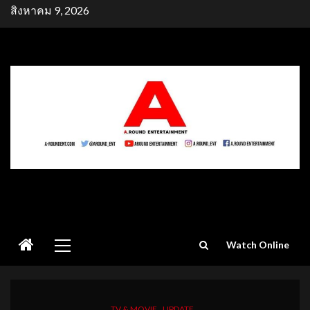
Skip
สิงหาคม 9, 2026
to
content
Primary
Watch Online
Menu
TV & MOVIE
UPDATE