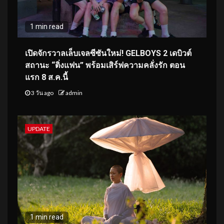
1 min read
เปิดจักรวาลเล็บเจลซีซันใหม่! GELBOYS 2 เดบิวต์
สถานะ “ติ่งแฟน” พร้อมเสิร์ฟความคลั่งรัก ตอน
แรก 8 ส.ค.นี้
3 วัน ago
admin
UPDATE
1 min read