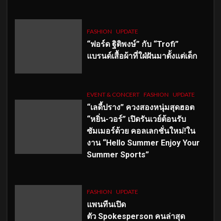
FASHION
UPDATE
“ฟอร์ด ฐิติพงษ์” กับ “Trofi”
แบรนด์เสื้อผ้าที่ใฝ่ฝันมาตั้งแต่เด็ก
EVENT & CONCERT
FASHION
UPDATE
“เลดี้ปราง” ควงสองหนุ่มสุดฮอต
“หยิ่น-วอร์” เปิดรันเวย์ต้อนรับ
ซัมเมอร์ด้วย คอลเลกชั่นใหม่!ใน
งาน “Hello Summer Enjoy Your
Summer Sports”
FASHION
UPDATE
แพนทีนเปิด
ตัว
Spokesperson คนล่าสุด