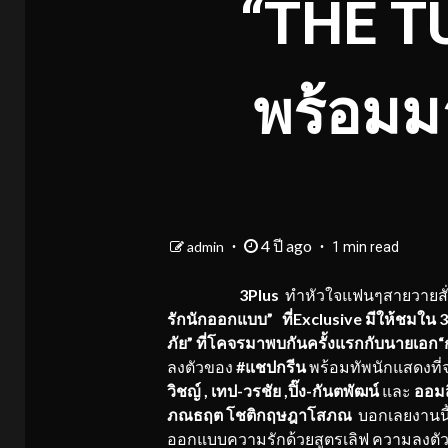
“THE T
พร้อมม
4 ปี ago
admin
1 min read
3Plus
ทำหัวใจแฟนๆสายวายสั่นไห
รักนักออกแบบ” ที่Exclusive มีให้ชมใน 3P
ภัย”
ที่โคจรมาพบกันครั้งแรกกั
บนายเอก
“
ลงตัวของ
#แชปกรีน
พร้อมทัพนักแสดงที
วิชญ์ , เทป-วรชัย ,ปิ๊ง-กันตพัฒน์
และ
ออมส
ภณธฤต โชติกฤษฎาโสภณ
บอกเลยงานนี
ออกแบบความรักด้วยสูตรเลิฟ ความลงตั