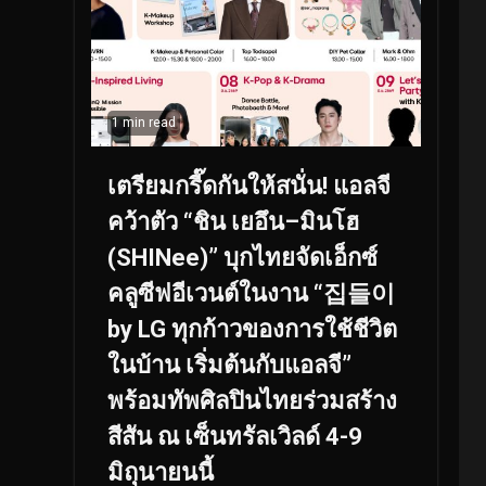
1 min read
เตรียมกรี๊ดกันให้สนั่น! แอลจี
คว้าตัว “ชิน เยอึน–มินโฮ
(SHINee)” บุกไทยจัดเอ็กซ์
คลูซีฟอีเวนต์ในงาน “집들이
by LG ทุกก้าวของการใช้ชีวิต
ในบ้าน เริ่มต้นกับแอลจี”
พร้อมทัพศิลปินไทยร่วมสร้าง
สีสัน ณ เซ็นทรัลเวิลด์ 4-9
มิถุนายนนี้