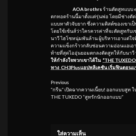
AOA brothrs
ร้านตัดสูทแบบ ex
ตกทอดร้านนี้มาตั้งแต่รุ่นพ่อ โดยมีช่างตั
แบบหาตัวจับยาก ซึ่งความติสต์ของเขาเป็นท
โดยใช้เซ้นส์ว่าใครควรค่าที่จะตัดสูทกับเข
นาวี ไฮโซหนุ่มพันล้าน ผู้บริหารเอาแต่ใจ
ความแข็งกร้าวกลับซ่อนความอ่อนแอเอาไว้ 
ท้ายที่สุดไออุ่นยอมตกลงตัดสูทให้กับนาวี 
ให้กำลังใจพวกเขาได้ใน
“
THE TUXEDO ส
ทาง
CH3Plusแอปพลิเคชัน เริ่มฟินตอนแร
Continue
Previous
“กรีน” เปิดฉากความเนี้ยบ! ออกแบบสูท ในซ
Reading
THE TUXEDO “สูทรักนักออกแบบ”
ใส่ความเห็น