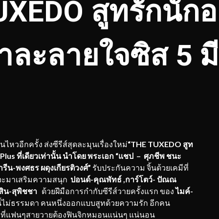
UXEDO สูทรักนัก
าละลายใจซิส 5 มี
วอีกครั้ง ส่งซีรีส์สุดละมุนเรื่องใหม่
“
THE TUXEDO สูท
lus ที่เดียวเท่านั้น นำโดย พระเอก
“แชป – ศุภชีพ ชนะ
กรีน-พงศธร ผดุงเกียรติวงศ์”
รับประกันความ จิ้นด้วยเคมีที่
่จะมาเสริมความสนุก
ปอนด์-คุณพัทธ์
,การ์โตว์- ปัณณ
ิน-สุพิชชา
ด้วยฝีมือการกำกับซีรีส์วายครั้งแรก ของ
ไมค์
-
้ไม่ธรรมดา คนหนึ่งออกแบบสูทด้วยความรัก อีกคน
วที่แฟนๆสายวายต้องฟินจิกหมอนแน่นๆ แน่นอน