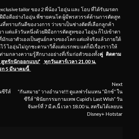
clusive tailor ของ 2 พี่น้อง ไออุ่น และ โอบ ที่ได้รับมรดก
ดฝีมือดีอย่างไออุ่น พี่ชายคนโต ผู้มีพรสวรรค์ด้านการตัดสูท
ี่ทราบกันดีของวงการ ว่าเขาเป็นช่างตัดที่เลือกลูกค้า
า แต่แล้ววันหนึ่งด้วยฝีมือการตัดสูทของ ไออุ่น ก็ไปเข้าตา
ที่มักเอาตัวเองเป็นศูนย์กลางของโลก แต่แท้จริงแล้วภายใต้
ไออุ่นไม่ถูกชะตานาวีตั้งแต่แรกพบ แต่ก็มีเรื่องราวให้
ท่ามกลางความรู้สึกบางอย่างที่เริ่มก่อตัวของทั้ง
คู่
ติดตาม
ูทรักนักออกแบบ”
ทุกวันเสาร์เวลา 21.00 น.
ก 5 มีนาคมนี้
Next
ีรีส์
“กันสมาย” วางอำนาจ!!! ดูแลฟาร์มแทน “มิกซ์” ใน
ซีรีส์ “พินัยกรรมกามเทพ Cupid’s Last Wish” วัน
จันทร์ที่ 7 มี.ค.นี้ เวลา 18.00 น. สตรีมได้เลยบน
Disney+ Hotstar