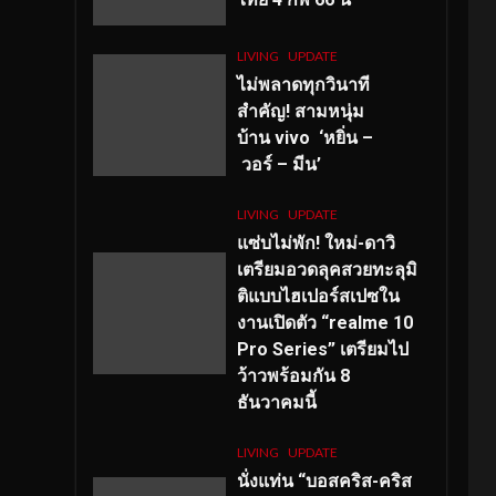
LIVING
UPDATE
ไม่พลาดทุกวินาที
สำคัญ
! สามหนุ่ม
บ้าน vivo ‘หยิ่น –
วอร์ – มีน’
LIVING
UPDATE
แซ่บไม่พัก! ใหม่-ดาวิ
เตรียมอวดลุคสวยทะลุมิ
ติแบบไฮเปอร์สเปซใน
งานเปิดตัว “realme 10
Pro Series” เตรียมไป
ว้าวพร้อมกัน 8
ธันวาคมนี้
LIVING
UPDATE
นั่งแท่น “บอสคริส-คริส