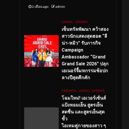
2 เดือน ago
admin
LIVING
UPDATE
เซ็นทรัลพัฒนา คว้าสอง
สาวนักแสดงสุดฮอต “ลี
น่า-หมิว” รับภารกิจ
Campaign
Ambassador “Grand
Grand Sale 2026” ปลุก
เอเนอร์จี้มหกรรมช้อปก
ลางปีสุดคึกคัก
FASHION
LIVING
UPDATE
โฉมใหม่
! เอเวอร์เซ้นส์
แป้งหอมเย็น สูตรเย็น
สดชื่น และสูตรเย็นสุด
ขั้ว
ไอเทมคู่กายของสาว ๆ