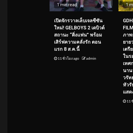
1 min read
1 m
เปิดจักรวาลเล็บเจลซีซัน
GDH 
ใหม่! GELBOYS 2 เดบิวต์
FILM
สถานะ “ติ่งแฟน” พร้อม
ภาพย
เสิร์ฟความคลั่งรัก ตอน
ยายว
แรก 8 ส.ค.นี้
เตร
ในร
11 ชั่วโมง ago
admin
เทศ
นานา
วรัทย
หัวร
แสด
11 ช