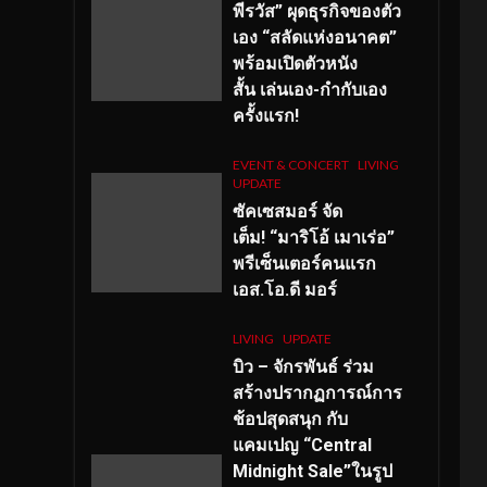
พีรวัส” ผุดธุรกิจของตัว
เอง “สลัดแห่งอนาคต”
พร้อมเปิดตัวหนัง
สั้น เล่นเอง-กำกับเอง
ครั้งแรก!
EVENT & CONCERT
LIVING
UPDATE
ซัคเซสมอร์ จัด
เต็ม
!
“มาริโอ้ เมาเร่อ”
พรีเซ็นเตอร์คนแรก
เอส
.โอ.ดี มอร์
LIVING
UPDATE
บิว – จักรพันธ์ ร่วม
สร้างปรากฏการณ์การ
ช้อปสุดสนุก กับ
แคมเปญ “Central
Midnight Sale”ในรูป