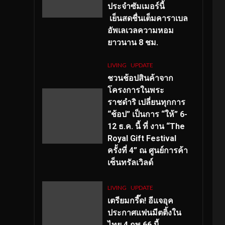
ประจำซัมเมอร์นี้
เย็นสดชื่นเต็มคาราเบล
อัพเลเวลความหอม
ยาวนาน
8
ชม.
LIVING
UPDATE
ชวนช้อปสินค้าจาก
โครงการในพระ
ราชดำริ เปลี่ยนทุกการ
“ช้อป” เป็นการ “ให้” 6-
12 ธ.ค. นี้ ที่ งาน “The
Royal Gift Festival
ครั้งที่ 4” ณ ศูนย์การค้า
เซ็นทรัลเวิลด์
LIVING
UPDATE
เตรียมกรี๊ด! อีแจอุค
ประกาศแฟนมีตติ้งใน
ไทย 4 กพ 66 นี้