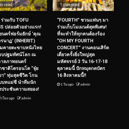
in read
1 min read
ร่วมกับ TOFU
“FOURTH” ชวนแฟนๆ มา
S ปล่อยตัวอย่างแรก!
ร่วมเก็บโมเมนต์สุดพิเศษ!
นตร์ฟอร์มยักษ์ ‘คุณ
ที่จะทำให้ทุกคนต้องร้อง
รนาฏ’ (INHERIT)
“OH MY FOURTH
ียมคายตะขาบหนังไทย
CONCERT” งานคอนเสิร์ต
อบปฐมทัศน์โลก ณ
เดี่ยวครั้งยิ่งใหญ่สุด
กาลภาพยนตร์
มหัศจรรย์ 3 วัน 16-17-18
ชาติโตรอนโต “จุ๋ย
ตุลาคมนี้ ปักหมุดกดบัตร
า” ทุ่มสุดชีวิต โกน
16 สิงหาคมนี้!!
ับบทแม่ชี นำทีมนัก
1 วัน ago
admin
งประชันความสยอง!
ั่วโมง ago
admin